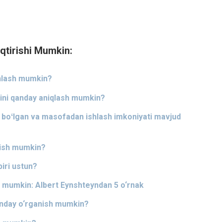
qtirishi Mumkin:
shlash mumkin?
ini qanday aniqlash mumkin?
n boʻlgan va masofadan ishlash imkoniyati mavjud
rish mumkin?
biri ustun?
sh mumkin: Albert Eynshteyndan 5 o‘rnak
qanday o‘rganish mumkin?