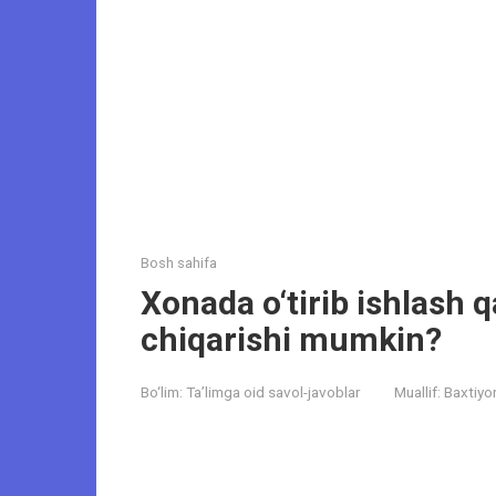
Bosh sahifa
Xonada o‘tirib ishlash q
chiqarishi mumkin?
Bo‘lim:
Ta’limga oid savol-javoblar
Muallif:
Baxtiyo