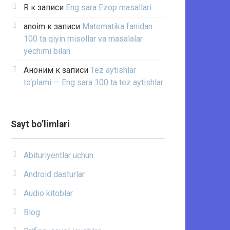
R
к записи
Eng sara Ezop masallari
anoim
к записи
Matematika fanidan
100 ta qiyin misollar va masalalar
yechimi bilan
Аноним
к записи
Tez aytishlar
to‘plami — Eng sara 100 ta tez aytishlar
Sayt bo’limlari
Abituriyentlar uchun
Android dasturlar
Audio kitoblar
Blog