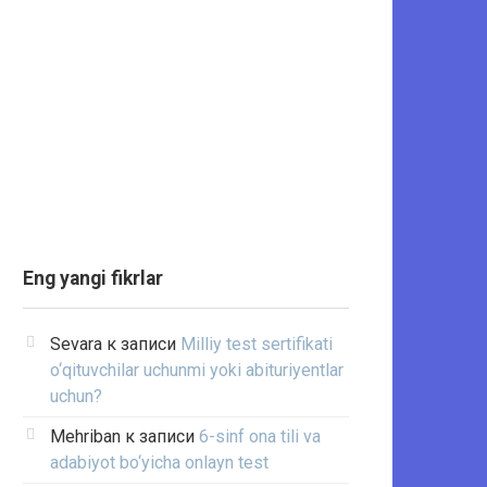
Eng yangi fikrlar
Sevara
к записи
Milliy test sertifikati
o‘qituvchilar uchunmi yoki abituriyentlar
uchun?
Mehriban
к записи
6-sinf ona tili va
adabiyot bo‘yicha onlayn test