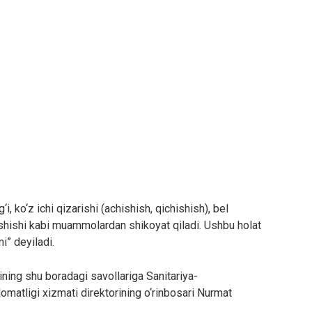
i, ko‘z ichi qizarishi (achishish, qichishish), bel
vishishi kabi muammolardan shikoyat qiladi. Ushbu holat
i” deyiladi.
ining shu boradagi savollariga Sanitariya-
omatligi xizmati direktorining o‘rinbosari Nurmat