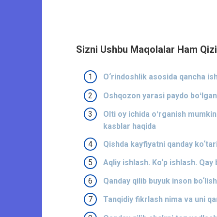
Sizni Ushbu Maqolalar Ham Qizi
O‘rindoshlik asosida qancha i
Oshqozon yarasi paydo boʻlgan
Olti oy ichida oʻrganish mumki
kasblar haqida
Qishda kayfiyatni qanday ko‘ta
Aqliy ishlash. Ko‘p ishlash. Qay 
Qanday qilib buyuk inson bo‘li
Tanqidiy fikrlash nima va uni 