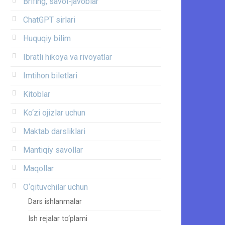
Brifing, savol-javoblar
ChatGPT sirlari
Huquqiy bilim
Ibratli hikoya va rivoyatlar
Imtihon biletlari
Kitoblar
Ko‘zi ojizlar uchun
Maktab darsliklari
Mantiqiy savollar
Maqollar
O‘qituvchilar uchun
Dars ishlanmalar
Ish rejalar to‘plami