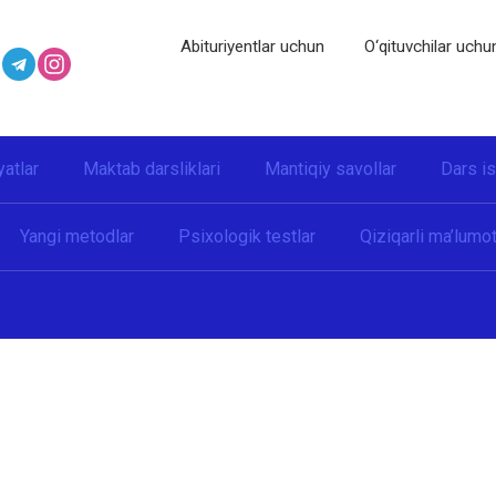
Abituriyentlar uchun
O‘qituvchilar uchu
yatlar
Maktab darsliklari
Mantiqiy savollar
Dars i
Yangi metodlar
Psixologik testlar
Qiziqarli ma’lumot