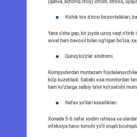
(qahva, achchiq choy) ichish, stress, uyq
Kichik tos a’zosi bezovtaliklari, ba
Yana o‘sha gap, bir joyda uzoq vaqt o‘tirib
avval ham bavosil bilan og‘rigan bo‘lsa, xa
Quruq ko‘zlar sindromi.
Kompyuterdan muntazam foydalanuvchilarda 
ko‘p kuzatiladi. Sababi esa monitordan tar
ham ko‘zlarga salbiy ta’sir ko‘rsatishi mum
Nafas yo‘llari kasalliklari.
Xonada 5-6 nafar xodim ishlasa va ulardan 
infeksiya havo-tomchi yo‘li orqali boshqa