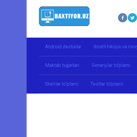
Перейти
к
контенту
Android dasturlar
Ibratli hikoya va rivo
Maktab hujjatlari
Senariylar to‘plami
She’rlar to‘plami
Testlar to‘plami