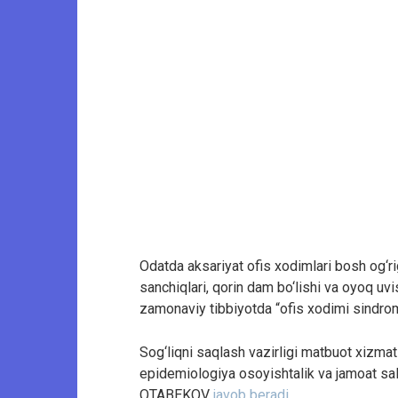
Odatda aksariyat ofis xodimlari bosh og‘rig‘
sanchiqlari, qorin dam bo‘lishi va oyoq u
zamonaviy tibbiyotda “ofis xodimi sindrom
Sog‘liqni saqlash vazirligi matbuot xizmat
epidemiologiya osoyishtalik va jamoat sal
OTABEKOV
javob beradi
.