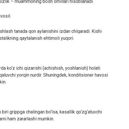
usizlik – muammoning bosh omillari hisoblanadi.
vosil.
 ishlash tanada qon aylanishini izdan chiqaradi. Kishi
stalikning qaytalanish ehtimoli yuqori.
ko‘z ichi qizarishi (achishish, yoshlanish) holati
qaluvchi yorqin nurdir. Shuningdek, konditsioner havosi
kin.
biri grippga chalingan bo‘lsa, kasallik qo‘zg‘atuvchi
larni ham zararlashi mumkin.