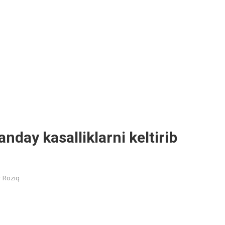
anday kasalliklarni keltirib
r Roziq