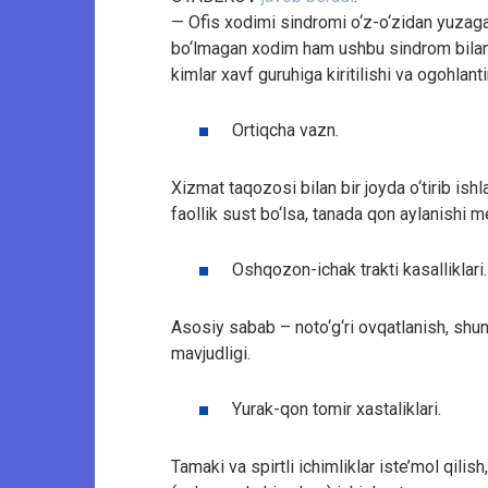
— Ofis xodimi sindromi o‘z-o‘zidan yuzaga 
bo‘lmagan xodim ham ushbu sindrom bilan
kimlar xavf guruhiga kiritilishi va ogohla
Ortiqcha vazn.
Xizmat taqozosi bilan bir joyda o‘tirib ishl
faollik sust bo‘lsa, tanada qon aylanishi 
Oshqozon-ichak trakti kasalliklari.
Asosiy sabab – noto‘g‘ri ovqatlanish, shun
mavjudligi.
Yurak-qon tomir xastaliklari.
Tamaki va spirtli ichimliklar iste’mol qili