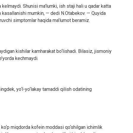
kelmaydi. Shunisi ma’lumki, ish staji hali u qadar katta
 kasallanishi mumkin, — dedi N.Otabekov. — Quyida
ntiruvchi simptomlar haqida ma’lumot beramiz.
aydigan kishilar kamharakat bo‘lishadi. Bilasiz, jismoniy
me’yorda kechmaydi.
ingdek, yo‘l-yo‘lakay tamaddi qilish odatining
sh, ko‘p miqdorda kofein moddasi qo‘shilgan ichimlik