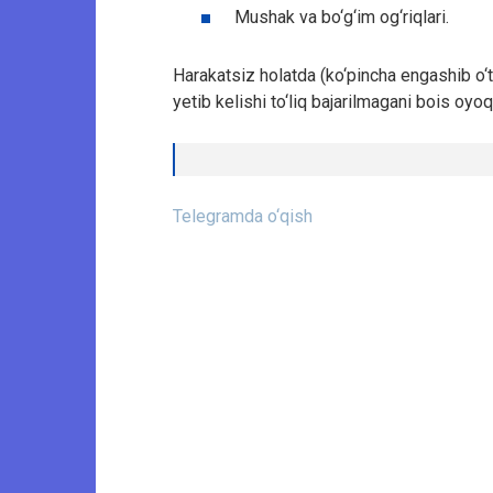
Mushak va bo‘g‘im og‘riqlari.
Harakatsiz holatda (ko‘pincha engashib o‘tir
yetib kelishi to‘liq bajarilmagani bois oyoq
Telegramda o‘qish