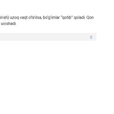
ish) uzoq vaqt o‘tirilsa, bo‘g‘imlar “qotib” qoladi. Qon
 uvishadi.