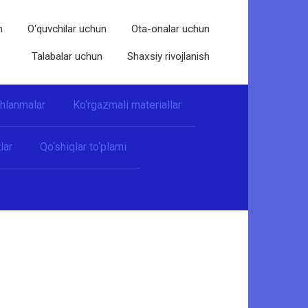
n
O‘quvchilar uchun
Ota-onalar uchun
Talabalar uchun
Shaxsiy rivojlanish
shlanmalar
Ko‘rgazmali materiallar
lar
Qo‘shiqlar to‘plami