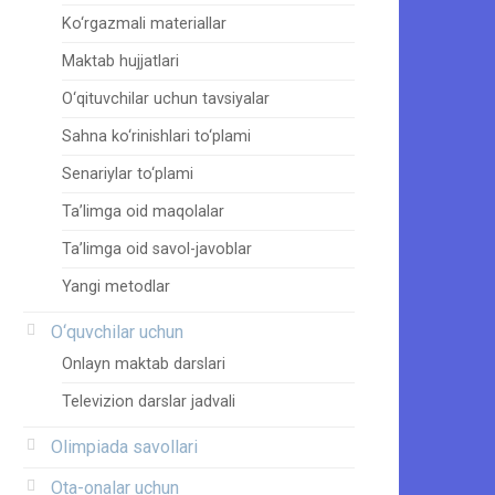
Ko‘rgazmali materiallar
Maktab hujjatlari
O‘qituvchilar uchun tavsiyalar
Sahna ko‘rinishlari to‘plami
Senariylar to‘plami
Ta’limga oid maqolalar
Ta’limga oid savol-javoblar
Yangi metodlar
O‘quvchilar uchun
Onlayn maktab darslari
Televizion darslar jadvali
Olimpiada savollari
Ota-onalar uchun