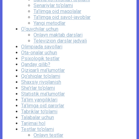
Senariylar to‘plami
Ta’limga oid maqolalar
Ta’limga oid savol-javoblar
Yangi metodlar
O‘quvchilar uchun
Onlayn maktab darslari
Televizion darslar jadvali
Olimpiada savollari
Ota-onalar uchun
Psixologik testlar
Qanday qilib?
Qiziqarli ma’lumotlar
Qo‘shiqlar to‘plami
Shaxsiy rivojlanish
She’rlar to‘plami
Statistik ma’lumotlar
Ta’lim yangiliklari
Ta’limga oid qarorlar
Tabriklar to'plami
Talabalar uchun
Tarjimai hol
Testlar to‘plami
Onlayn testlar