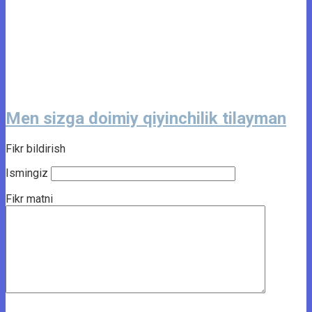
Men sizga doimiy qiyinchilik tilayman
Fikr bildirish
Ismingiz
Fikr matni