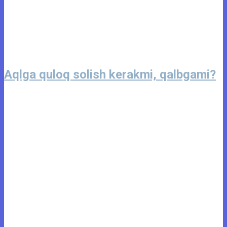
Aqlga quloq solish kerakmi, qalbgami?