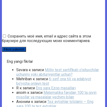
Сохранить моё имя, email и адрес сайта в этом
браузере для последующих моих комментариев.
Eng yangi fikrlar
Sevara
к записи
Milliy test sertifikati o‘qituvchilar
uchunmi yoki abituriyentlar uchun?
Mehriban
к записи
6-sinf ona tili va adabiyot
bo‘yicha onlayn test
R
к записи
Eng sara Ezop masallari
anoim
к записи
Matematika fanidan 100 ta qiyin
misollar va masalalar yechimi bilan
Аноним
к записи
Tez aytishlar to‘plami — Eng
sara 100 ta tez aytishlar