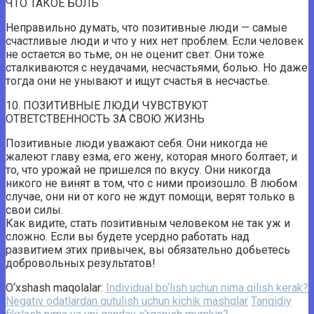
ЧТО ТАКОЕ БОЛЬ
Неправильно думать, что позитивные люди — самые
счастливые люди и что у них нет проблем. Если человек
не остается во тьме, он не оценит свет. Они тоже
сталкиваются с неудачами, несчастьями, болью. Но даже
тогда они не унывают и ищут счастья в несчастье.
10. ПОЗИТИВНЫЕ ЛЮДИ ЧУВСТВУЮТ
ОТВЕТСТВЕННОСТЬ ЗА СВОЮ ЖИЗНЬ
Позитивные люди уважают себя. Они никогда не
жалеют главу езма, его жену, которая много болтает, и
то, что урожай не пришелся по вкусу. Они никогда
никого не винят в том, что с ними произошло. В любом
случае, они ни от кого не ждут помощи, верят только в
свои силы.
Как видите, стать позитивным человеком не так уж и
сложно. Если вы будете усердно работать над
развитием этих привычек, вы обязательно добьетесь
добровольных результатов!
O‘xshash maqolalar:
Individual bo‘lish uchun nima qilish kerak?
Negativ odatlardan qutulish uchun kichik mashqlar
Tanqidiy