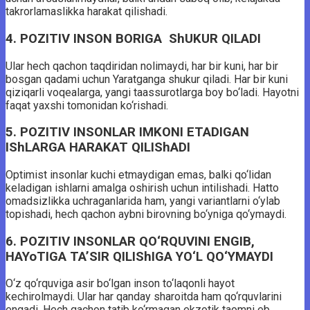
takrorlamaslikka harakat qilishadi.
4. POZITIV INSON BORIGA ShUKUR QILADI
Ular hech qachon taqdiridan nolimaydi, har bir kuni, har bir
bosgan qadami uchun Yaratganga shukur qiladi. Har bir kuni
qiziqarli voqealarga, yangi taassurotlarga boy bo‘ladi. Hayotni
faqat yaxshi tomonidan ko‘rishadi.
5. POZITIV INSONLAR IMKONI ETADIGAN
IShLARGA HARAKAT QILIShADI
Optimist insonlar kuchi etmaydigan emas, balki qo‘lidan
keladigan ishlarni amalga oshirish uchun intilishadi. Hatto
omadsizlikka uchraganlarida ham, yangi variantlarni o‘ylab
topishadi, hech qachon aybni birovning bo‘yniga qo‘ymaydi.
6. POZITIV INSONLAR QO‘RQUVINI ENGIB,
HAYoTIGA TA’SIR QILIShIGA YO‘L QO‘YMAYDI
O‘z qo‘rquviga asir bo‘lgan inson to‘laqonli hayot
kechirolmaydi. Ular har qanday sharoitda ham qo‘rquvlarini
engadi. Hech qachon tatib ko‘rmagan ekzotik taomni eb