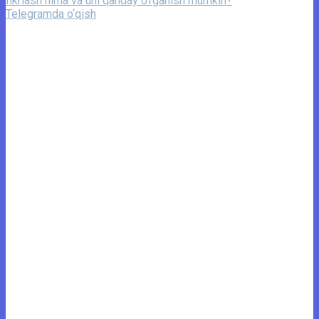
fikrlash nima va uni qanday o‘rganish mumkin?
Telegramda o‘qish