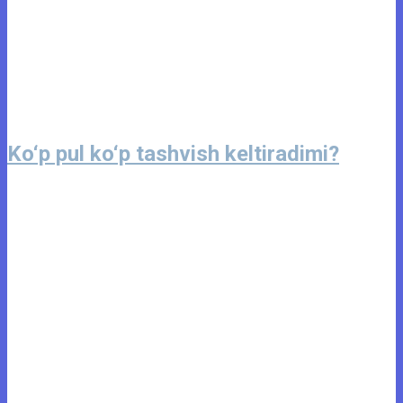
Ko‘p pul ko‘p tashvish keltiradimi?