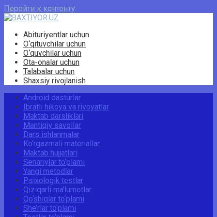
Перейти к контенту
Abituriyentlar uchun
O‘qituvchilar uchun
O‘quvchilar uchun
Ota-onalar uchun
Talabalar uchun
Shaxsiy rivojlanish
Android dasturlar
Ibratli hikoya va rivoyatlar
Maktab darsliklari
Mantiqiy savollar
Dars ishlanmalar
Ko‘rgazmali materiallar
Maktab hujjatlari
Senariylar to‘plami
Yangi metodlar
Psixologik testlar
Qiziqarli ma’lumotlar
Qo‘shiqlar to‘plami
She’rlar to‘plami