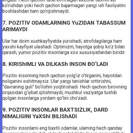
ko‘rishdan yoki hech qachon bajarmagan yangi ish faoliyatini
boshlashdan ham qo‘rqishmaydi.
7. POZITIV ODAMLARNING YuZIDAN TABASSUM
ARIMAYDI
Ular har doim xushkayfiyatda yurishadi, atrofdagilarga ham
yaxshi kayfiyat ulashadi. Optimizm, hayotga ijobiy ko‘z bilan
qarash, yumor pozitiv insonlarga xos xususiyatlardan biridir.
8. KIRIShIMLI VA DILKASh INSON BO‘LADI
Pozitiv insonning hech qachon yolg‘iz o‘tirganini, hayotdan
noliganini eshitmaysiz. Ular yangi tanishlar orttirishni,
“davraning guli” bo‘lishni yoqtirishadi. Hech qachon birovning
orqasidan g‘iybat qilishmaydi, mushkul vaziyatga tushib
qolgan insonlarga yordam qo‘lini cho‘zadi.
9. POZITIV INSONLAR BAXTSIZLIK, DARD
NIMALIGINI YaXShI BILIShADI
Pozitiv insonlarni eng baxtli odamlar, ularning hech qanday