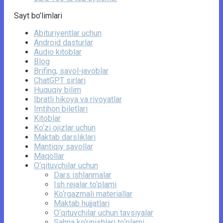
Sayt bo’limlari
Abituriyentlar uchun
Android dasturlar
Audio kitoblar
Blog
Brifing, savol-javoblar
ChatGPT sirlari
Huquqiy bilim
Ibratli hikoya va rivoyatlar
Imtihon biletlari
Kitoblar
Ko‘zi ojizlar uchun
Maktab darsliklari
Mantiqiy savollar
Maqollar
O‘qituvchilar uchun
Dars ishlanmalar
Ish rejalar to‘plami
Ko‘rgazmali materiallar
Maktab hujjatlari
O‘qituvchilar uchun tavsiyalar
Sahna ko‘rinishlari to‘plami