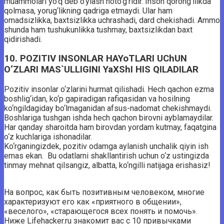
muammolari yo‘q deb o‘ylash noto‘g‘ridir. Inson qorong‘ilikda
qolmasa, yorug‘likning qadriga etmaydi. Ular ham
omadsizlikka, baxtsizlikka uchrashadi, dard chekishadi. Ammo
shunda ham tushukunlikka tushmay, baxtsizlikdan baxt
qidirishadi.
10. POZITIV INSONLAR HAYoTLARI UChUN
O‘ZLARI MAS`ULLIGINI YaXShI HIS QILADILAR
Pozitiv insonlar o‘zlarini hurmat qilishadi. Hech qachon ezma
boshlig‘idan, ko‘p gapiradigan rafiqasidan va hosilning
ko‘ngildagiday bo‘lmaganidan afsus-nadomat chekishmaydi.
Boshlariga tushgan ishda hech qachon birovni ayblamaydilar.
Har qanday sharoitda ham birovdan yordam kutmay, faqatgina
o‘z kuchlariga ishonadilar.
Ko‘rganingizdek, pozitiv odamga aylanish unchalik qiyin ish
emas ekan. Bu odatlarni shakllantirish uchun o‘z ustingizda
tinmay mehnat qilsangiz, albatta, ko‘ngilli natijaga erishasiz!
На вопрос, как быть позитивным человеком, многие
характеризуют его как «приятного в общении»,
«веселого», «старающегося всех понять и помочь».
Ниже Lifehacker.ru знакомит вас с 10 привычками