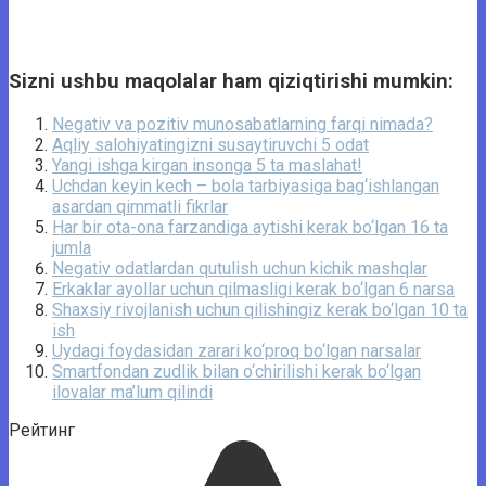
Sizni ushbu maqolalar ham qiziqtirishi mumkin:
Negativ va pozitiv munosabatlarning farqi nimada?
Aqliy salohiyatingizni susaytiruvchi 5 odat
Yangi ishga kirgan insonga 5 ta maslahat!
Uchdan keyin kech – bola tarbiyasiga bag‘ishlangan
asardan qimmatli fikrlar
Har bir ota-ona farzandiga aytishi kerak bo‘lgan 16 ta
jumla
Negativ odatlardan qutulish uchun kichik mashqlar
Erkaklar ayollar uchun qilmasligi kerak bo‘lgan 6 narsa
Shaxsiy rivojlanish uchun qilishingiz kerak bo‘lgan 10 ta
ish
Uydagi foydasidan zarari ko‘proq bo‘lgan narsalar
Smartfondan zudlik bilan o‘chirilishi kerak bo‘lgan
ilovalar ma’lum qilindi
Рейтинг