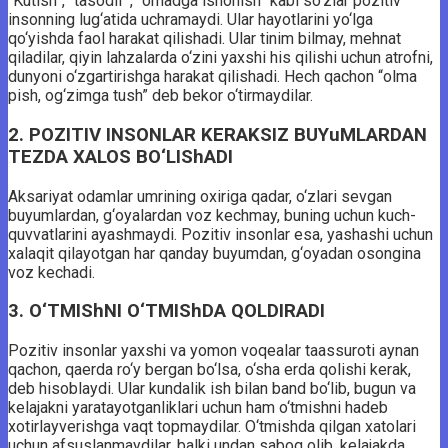
“Kutish”, “tasodif”, “omadga ishonish” kabi so‘zlar pozitiv
insonning lug‘atida uchramaydi. Ular hayotlarini yo‘lga
qo‘yishda faol harakat qilishadi. Ular tinim bilmay, mehnat
qiladilar, qiyin lahzalarda o‘zini yaxshi his qilishi uchun atrofni,
dunyoni o‘zgartirishga harakat qilishadi. Hech qachon “olma
pish, og‘zimga tush” deb bekor o‘tirmaydilar.
2. POZITIV INSONLAR KERAKSIZ BUYuMLARDAN
TEZDA XALOS BO‘LIShADI
Aksariyat odamlar umrining oxiriga qadar, o‘zlari sevgan
buyumlardan, g‘oyalardan voz kechmay, buning uchun kuch-
quvvatlarini ayashmaydi. Pozitiv insonlar esa, yashashi uchun
xalaqit qilayotgan har qanday buyumdan, g‘oyadan osongina
voz kechadi.
3. O‘TMIShNI O‘TMIShDA QOLDIRADI
Pozitiv insonlar yaxshi va yomon voqealar taassuroti aynan
qachon, qaerda ro‘y bergan bo‘lsa, o‘sha erda qolishi kerak,
deb hisoblaydi. Ular kundalik ish bilan band bo‘lib, bugun va
kelajakni yaratayotganliklari uchun ham o‘tmishni hadeb
xotirlayverishga vaqt topmaydilar. O‘tmishda qilgan xatolari
uchun afsuslanmaydilar, balki undan saboq olib, kelajakda