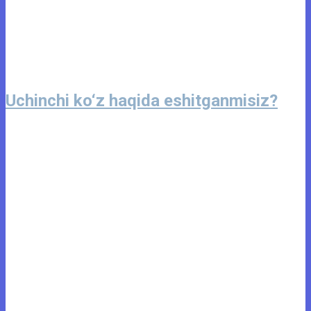
Uchinchi ko‘z haqida eshitganmisiz?