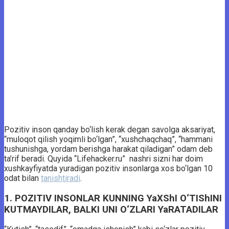
Pozitiv inson qanday bo‘lish kerak degan savolga aksariyat,
“muloqot qilish yoqimli bo‘lgan”, “xushchaqchaq”, “hammani
tushunishga, yordam berishga harakat qiladigan” odam deb
ta’rif beradi. Quyida “Lifehacker.ru” nashri sizni har doim
xushkayfiyatda yuradigan pozitiv insonlarga xos bo‘lgan 10
odat bilan
tanishtiradi
.
1. POZITIV INSONLAR KUNNING YaXShI O‘TIShINI
KUTMAYDILAR, BALKI UNI O‘ZLARI YaRATADILAR