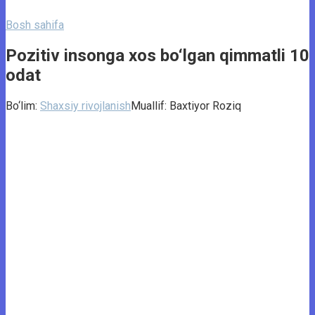
Bosh sahifa
Pozitiv insonga xos bo‘lgan qimmatli 10
odat
Bo‘lim:
Shaxsiy rivojlanish
Muallif:
Baxtiyor Roziq