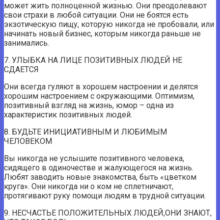
может жить полноценной жизнью. Они преодолевают
свои страхи в любой ситуации. Они не боятся есть
экзотическую пищу, которую никогда не пробовали, или
начинать новый бизнес, которым никогда раньше не
занимались.
7. УЛЫБКА НА ЛИЦЕ ПОЗИТИВНЫХ ЛЮДЕЙ НЕ
СДАЕТСЯ
Они всегда гуляют в хорошем настроении и делятся
хорошим настроением с окружающими. Оптимизм,
позитивный взгляд на жизнь, юмор – одна из
характеристик позитивных людей.
8. БУДЬТЕ ИНИЦИАТИВНЫМ И ЛЮБИМЫМ
ЧЕЛОВЕКОМ
Вы никогда не услышите позитивного человека,
сидящего в одиночестве и жалующегося на жизнь.
Любят заводить новые знакомства, быть «цветком
круга». Они никогда ни о ком не сплетничают,
протягивают руку помощи людям в трудной ситуации.
9. НЕСЧАСТЬЕ ПОЛОЖИТЕЛЬНЫХ ЛЮДЕЙ,ОНИ ЗНАЮТ,