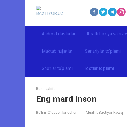
Перейти
к
контенту
Android dasturlar
Ibratli hikoya va rivo
Maktab hujjatlari
Senariylar to‘plami
She’rlar to‘plami
Testlar to‘plami
Bosh sahifa
Eng mard inson
Bo‘lim:
O‘quvchilar uchun
Muallif:
Baxtiyor Roziq