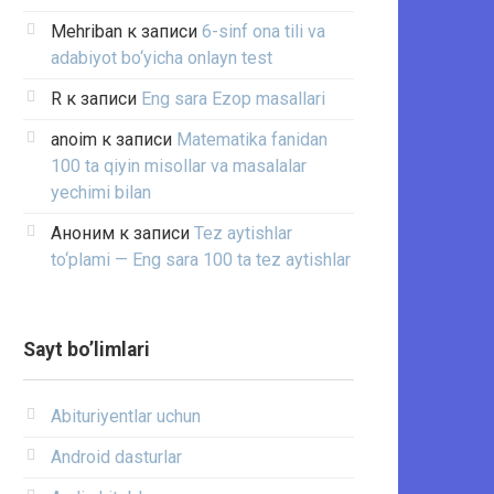
Mehriban
к записи
6-sinf ona tili va
adabiyot bo‘yicha onlayn test
R
к записи
Eng sara Ezop masallari
anoim
к записи
Matematika fanidan
100 ta qiyin misollar va masalalar
yechimi bilan
Аноним
к записи
Tez aytishlar
to‘plami — Eng sara 100 ta tez aytishlar
Sayt bo’limlari
Abituriyentlar uchun
Android dasturlar