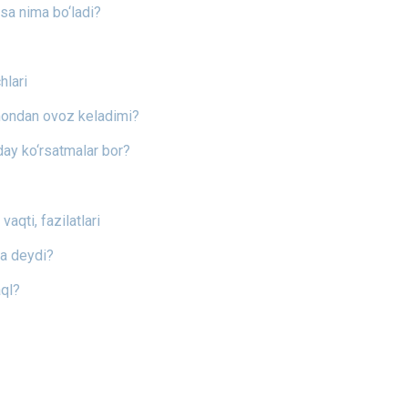
asa nima bo‘ladi?
hlari
ondan ovoz keladimi?
day ko‘rsatmalar bor?
vaqti, fazilatlari
ma deydi?
ql?