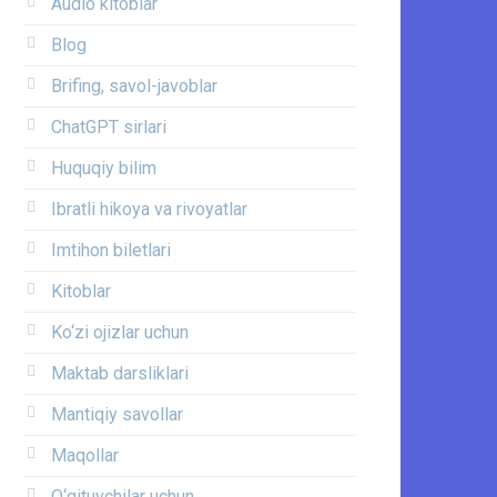
Audio kitoblar
Blog
Brifing, savol-javoblar
ChatGPT sirlari
Huquqiy bilim
Ibratli hikoya va rivoyatlar
Imtihon biletlari
Kitoblar
Ko‘zi ojizlar uchun
Maktab darsliklari
Mantiqiy savollar
Maqollar
O‘qituvchilar uchun