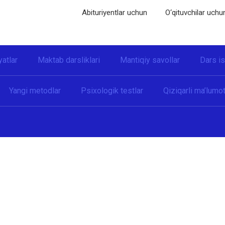
Abituriyentlar uchun
O‘qituvchilar uchu
yatlar
Maktab darsliklari
Mantiqiy savollar
Dars i
Yangi metodlar
Psixologik testlar
Qiziqarli ma’lumot