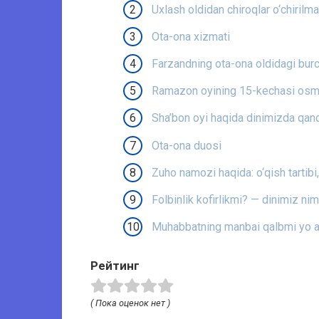
Uxlash oldidan chiroqlar o‘chirilm
Ota-ona xizmati
Farzandning ota-ona oldidagi burc
Ramazon oyining 15-kechasi osm
Sha’bon oyi haqida dinimizda qan
Ota-ona duosi
Zuho namozi haqida: o‘qish tartibi, 
Folbinlik kofirlikmi? — dinimiz ni
Muhabbatning manbai qalbmi yo a
Рейтинг
( Пока оценок нет )