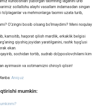
namiz kundoshlari yuborgan taomning laganini urib
mbarimiz sollallohu alayhi vasallam indamasdan singan
rni to‘plaganlar va mehmonlarga taomni uzata turib,
mi? O‘zingni bosib olsang bo‘lmaydimi? Meni noqulay
b, kamsitib, haqorat qilish mardlik, erkaklik belgisi
rg‘aning qiyshiq joyidan yaratilganini, rashk tuyg‘usi
erak ekan.
i qayirib, sochidan tortib, sudrab do‘pposlovchilarni kim
an ayirmasin va xotimamizni chiroyli qilsin!
Manba:
Aniq.uz
qtirishi mumkin:
 mumkinmi?