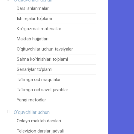
Dars ishlanmalar
Ish rejalar to‘plami
Ko‘rgazmali materiallar
Maktab hujjatlari
O‘qituvchilar uchun tavsiyalar
Sahna ko‘rinishlari to‘plami
Senariylar to‘plami
Ta’limga oid maqolalar
Ta’limga oid savol-javoblar
Yangi metodlar
O‘quvchilar uchun
Onlayn maktab darslari
Televizion darslar jadvali