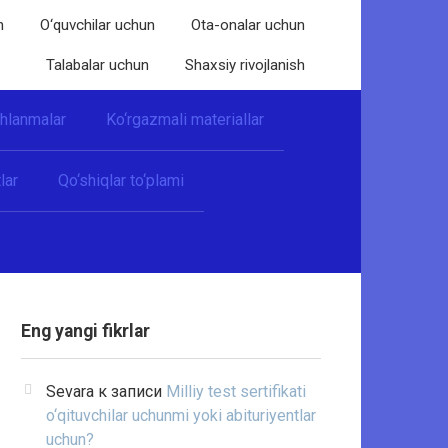
n
O‘quvchilar uchun
Ota-onalar uchun
Talabalar uchun
Shaxsiy rivojlanish
shlanmalar
Ko‘rgazmali materiallar
lar
Qo‘shiqlar to‘plami
Eng yangi fikrlar
Sevara
к записи
Milliy test sertifikati
o‘qituvchilar uchunmi yoki abituriyentlar
uchun?