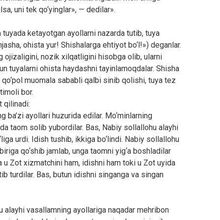
a, uni tek qo‘yinglar», — dedilar».
tuyada ketayotgan ayollarni nazarda tutib, tuya
asha, ohista yur! Shishalarga ehtiyot bo‘l!») deganlar.
ojizaligini, nozik xilqatligini hisobga olib, ularni
n tuyalarni ohista haydashni tayinlamoqdalar. Shisha
 qo‘pol muomala sababli qalbi sinib qolishi, tuya tez
timoli bor.
 qilinadi:
g ba’zi ayollari huzurida edilar. Mo‘minlarning
hda taom solib yubordilar. Bas, Nabiy sollallohu alayhi
ga urdi. Idish tushib, ikkiga bo‘lindi. Nabiy sollallohu
-biriga qo‘shib jamlab, unga taomni yig‘a boshladilar
a u Zot xizmatchini ham, idishni ham toki u Zot uyida
tib turdilar. Bas, butun idishni singanga va singan
 alayhi vasallamning ayollariga naqadar mehribon