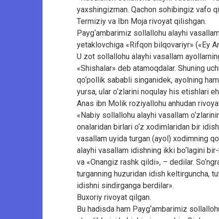
yaxshingizman. Qachon sohibingiz vafo qils
Termiziy va Ibn Moja rivoyat qilishgan.
Payg‘ambarimiz sollallohu alayhi vasallam 
yetaklovchiga «Rifqon bilqovariyr» («Ey Anj
U zot sollallohu alayhi vasallam ayollarning 
«Shishalar» deb atamoqdalar. Shuning uchu
qo‘pollik sababli singanidek, ayolning ham
yursa, ular o‘zlarini noqulay his etishlari eh
Anas ibn Molik roziyallohu anhudan rivoyat
«Nabiy sollallohu alayhi vasallam o‘zlarinin
onalaridan birlari o‘z xodimlaridan bir idis
vasallam uyida turgan (ayol) xodimning qo‘li
alayhi vasallam idishning ikki bo‘lagini bir
va «Onangiz rashk qildi», – dedilar. So‘ngr
turganning huzuridan idish keltirguncha, tu
idishni sindirganga berdilar».
Buxoriy rivoyat qilgan.
Bu hadisda ham Payg‘ambarimiz sollallohu