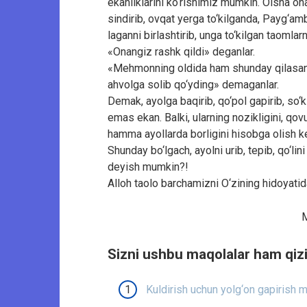
ekanliklarini ko‘rishimiz mumkin. Oisha o
sindirib, ovqat yerga to‘kilganda, Payg‘a
laganni birlashtirib, unga to‘kilgan taomla
«Onangiz rashk qildi» deganlar.
«Mehmonning oldida ham shunday qilasan
ahvolga solib qo‘yding» demaganlar.
Demak, ayolga baqirib, qo‘pol gapirib, so‘ki
emas ekan. Balki, ularning nozikligini, qovu
hamma ayollarda borligini hisobga olish k
Shunday bo‘lgach, ayolni urib, tepib, qo‘lin
deyish mumkin?!
Alloh taolo barchamizni O‘zining hidoyatid
Sizni ushbu maqolalar ham qizi
Kuldirish uchun yolg‘on gapirish