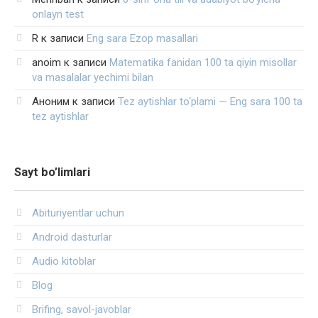
onlayn test
R
к записи
Eng sara Ezop masallari
anoim
к записи
Matematika fanidan 100 ta qiyin misollar
va masalalar yechimi bilan
Аноним
к записи
Tez aytishlar to‘plami — Eng sara 100 ta
tez aytishlar
Sayt bo’limlari
Abituriyentlar uchun
Android dasturlar
Audio kitoblar
Blog
Brifing, savol-javoblar