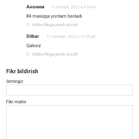
Аноним
5 октября, 2022 в 8:54 пп
84 masiqqa yordam beriladi
Ushbu fikrga javob yozish
Dilbar
22 октября, 2022 в 10:59 дп
Qalesiz
Ushbu fikrga javob yozish
Fikr bildirish
Ismingiz
Fikr matni