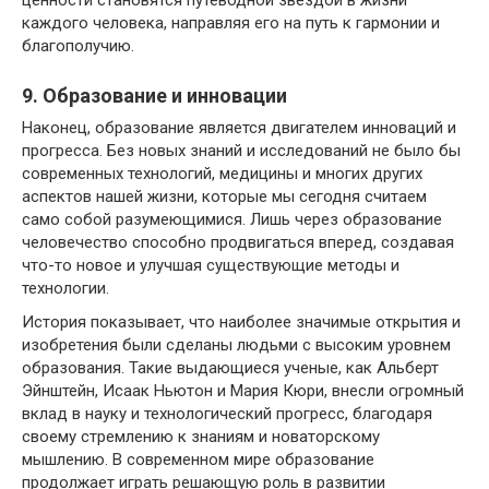
ценности становятся путеводной звездой в жизни
каждого человека, направляя его на путь к гармонии и
благополучию.
9. Образование и инновации
Наконец, образование является двигателем инноваций и
прогресса. Без новых знаний и исследований не было бы
современных технологий, медицины и многих других
аспектов нашей жизни, которые мы сегодня считаем
само собой разумеющимися. Лишь через образование
человечество способно продвигаться вперед, создавая
что-то новое и улучшая существующие методы и
технологии.
История показывает, что наиболее значимые открытия и
изобретения были сделаны людьми с высоким уровнем
образования. Такие выдающиеся ученые, как Альберт
Эйнштейн, Исаак Ньютон и Мария Кюри, внесли огромный
вклад в науку и технологический прогресс, благодаря
своему стремлению к знаниям и новаторскому
мышлению. В современном мире образование
продолжает играть решающую роль в развитии