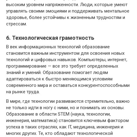
высоким уровнем напряженности. Люди, которые умеют
управлять своими эмоциями и поддерживать ментальное
здоровье, более устойчивы к жизненным трудностям и
стрессам.
6. Технологическая грамотность
В век информационных технологий образование
становится важным инструментом для освоения новых
технологий и цифровых навыков. Компьютеры, интернет,
программирование — все это требует определенных
знаний и умений. Образование помогает людям
адаптироваться к быстро меняющимся условиям
современного мира и оставаться конкурентоспособными
на рынке труда.
В мире, где технологии развиваются стремительно, важно
не только идти в ногу с ними, но и понимать их основы.
Образование в области STEM (наука, технологии,
инженерия, математика) становится ключевым фактором
успеха в таких отраслях, как IT, медицина, инженерия и
многих других. Те, кто обладают технологической