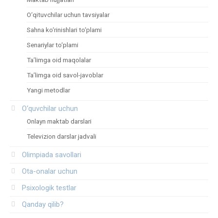
O‘qituvchilar uchun tavsiyalar
Sahna ko‘rinishlari to‘plami
Senariylar to‘plami
Ta’limga oid maqolalar
Ta’limga oid savol-javoblar
Yangi metodlar
O‘quvchilar uchun
Onlayn maktab darslari
Televizion darslar jadvali
Olimpiada savollari
Ota-onalar uchun
Psixologik testlar
Qanday qilib?