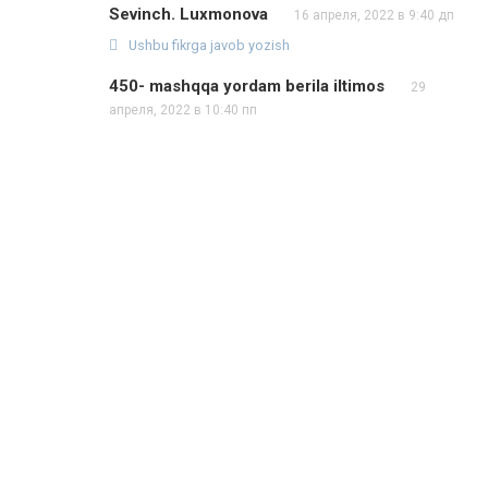
Sevinch. Luxmonova
16 апреля, 2022 в 9:40 дп
Ushbu fikrga javob yozish
450- mashqqa yordam berila iltimos
29
апреля, 2022 в 10:40 пп