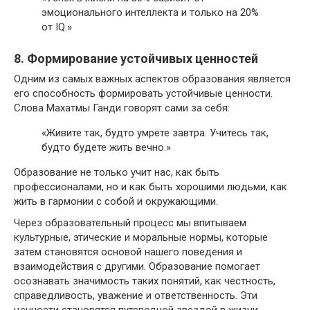
эмоционального интеллекта и только на 20%
от IQ.»
8. Формирование устойчивых ценностей
Одним из самых важных аспектов образования является
его способность формировать устойчивые ценности.
Слова Махатмы Ганди говорят сами за себя:
«Живите так, будто умрёте завтра. Учитесь так,
будто будете жить вечно.»
Образование не только учит нас, как быть
профессионалами, но и как быть хорошими людьми, как
жить в гармонии с собой и окружающими.
Через образовательный процесс мы впитываем
культурные, этические и моральные нормы, которые
затем становятся основой нашего поведения и
взаимодействия с другими. Образование помогает
осознавать значимость таких понятий, как честность,
справедливость, уважение и ответственность. Эти