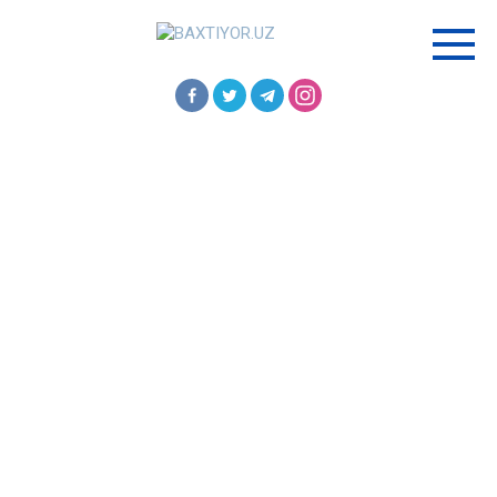
Перейти
к
контенту