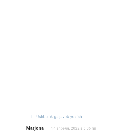
Ushbu fikrga javob yozish
Marjona
14 апреля, 2022 в 6:06 пп