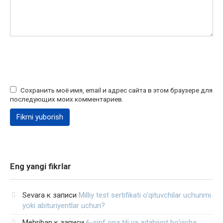
Сохранить моё имя, email и адрес сайта в этом браузере для
последующих моих комментариев.
Eng yangi fikrlar
Sevara
к записи
Milliy test sertifikati o‘qituvchilar uchunmi
yoki abituriyentlar uchun?
Mehriban
к записи
6-sinf ona tili va adabiyot bo‘yicha