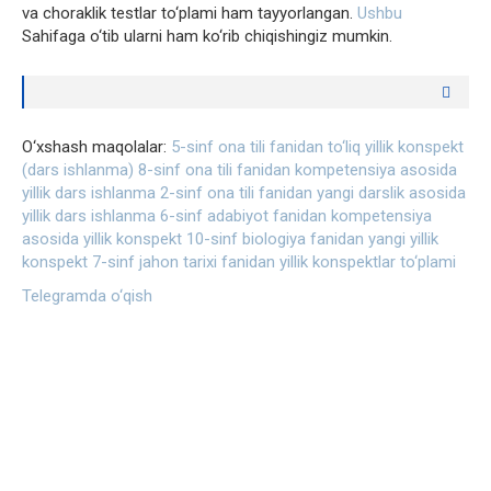
va choraklik testlar to‘plami ham tayyorlangan.
Ushbu
Sahifaga o‘tib ularni ham ko‘rib chiqishingiz mumkin.
O‘xshash maqolalar:
5-sinf ona tili fanidan to‘liq yillik konspekt
(dars ishlanma)
8-sinf ona tili fanidan kompetensiya asosida
yillik dars ishlanma
2-sinf ona tili fanidan yangi darslik asosida
yillik dars ishlanma
6-sinf adabiyot fanidan kompetensiya
asosida yillik konspekt
10-sinf biologiya fanidan yangi yillik
konspekt
7-sinf jahon tarixi fanidan yillik konspektlar to‘plami
Telegramda o‘qish