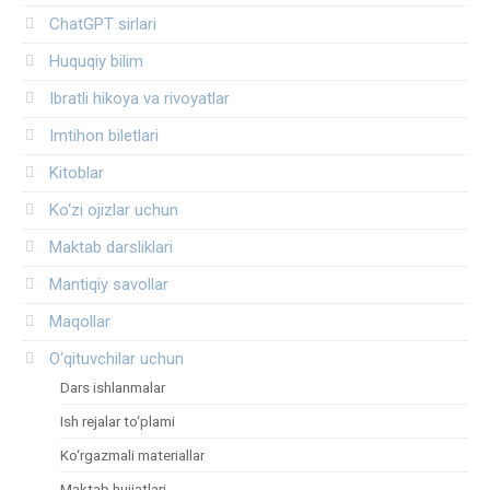
ChatGPT sirlari
Huquqiy bilim
Ibratli hikoya va rivoyatlar
Imtihon biletlari
Kitoblar
Ko‘zi ojizlar uchun
Maktab darsliklari
Mantiqiy savollar
Maqollar
O‘qituvchilar uchun
Dars ishlanmalar
Ish rejalar to‘plami
Ko‘rgazmali materiallar
Maktab hujjatlari