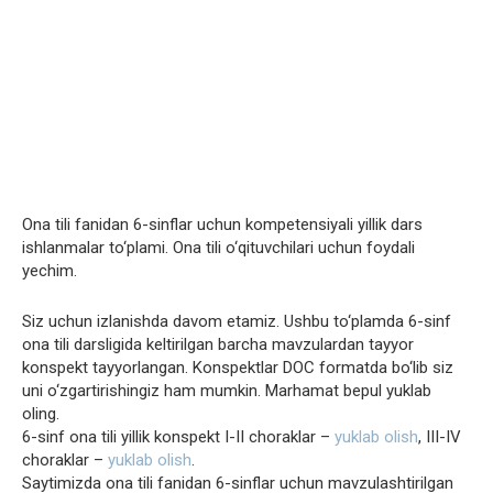
Ona tili fanidan 6-sinflar uchun kompetensiyali yillik dars
ishlanmalar to‘plami. Ona tili o‘qituvchilari uchun foydali
yechim.
Siz uchun izlanishda davom etamiz. Ushbu to‘plamda 6-sinf
ona tili darsligida keltirilgan barcha mavzulardan tayyor
konspekt tayyorlangan. Konspektlar DOC formatda bo‘lib siz
uni o‘zgartirishingiz ham mumkin. Marhamat bepul yuklab
oling.
6-sinf ona tili yillik konspekt I-II choraklar –
yuklab olish
, III-IV
choraklar –
yuklab olish
.
Saytimizda ona tili fanidan 6-sinflar uchun mavzulashtirilgan