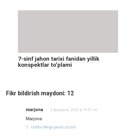
7-sinf jahon tarixi fanidan yillik
konspektlar to‘plami
Fikr bildirish maydoni: 12
marjona
5 февраля, 2022 в 10:01 пп
Marjona
Ushbu fikrga javob yozish