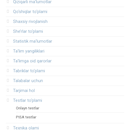
Qiziqarli ma’lumotlar
Qo‘shiqlar to‘plami
Shaxsiy rivojlanish
She’rlar to‘plami
Statistik ma’lumotlar
Ta’lim yangiliklari
Ta’limga oid qarorlar
Tabriklar to'plami
Talabalar uchun
Tarjimai hol
Testlar to‘plami
Onlayn testlar
PISA testlar
Texnika olami