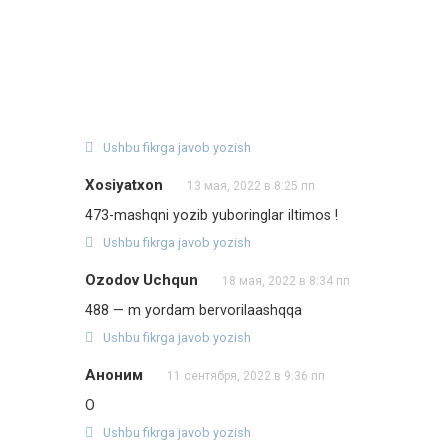
Ushbu fikrga javob yozish
Xosiyatxon
13 мая, 2022 в 8:25 пп
473-mashqni yozib yuboringlar iltimos !
Ushbu fikrga javob yozish
Ozodov Uchqun
18 мая, 2022 в 8:34 пп
488 — m yordam bervorilaashqqa
Ushbu fikrga javob yozish
Аноним
11 сентября, 2022 в 9:36 пп
O
Ushbu fikrga javob yozish