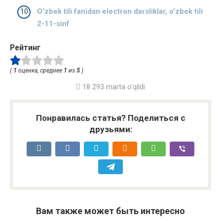
O‘zbek tili fanidan electron darsliklar, o‘zbek tili
2-11-sinf
Рейтинг
(
1
оценка, среднее
1
из
5
)
18 293 marta o'qildi
Понравилась статья? Поделиться с
друзьями:
Вам также может быть интересно