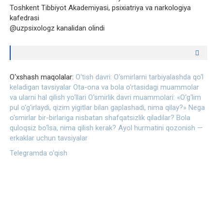
Toshkent Tibbiyot Akademiyasi, psixiatriya va narkologiya
kafedrasi
@uzpsixologz kanalidan olindi
O‘xshash maqolalar:
O‘tish davri: O‘smirlarni tarbiyalashda qo‘l
keladigan tavsiyalar
Ota-ona va bola o‘rtasidagi muammolar
va ularni hal qilish yo‘llari
O‘smirlik davri muammolari: «O‘g‘lim
pul o‘g‘irlaydi, qizim yigitlar bilan gaplashadi, nima qilay?»
Nega
o‘smirlar bir-birlariga nisbatan shafqatsizlik qiladilar?
Bola
quloqsiz bo‘lsa, nima qilish kerak?
Ayol hurmatini qozonish —
erkaklar uchun tavsiyalar
Telegramda o‘qish