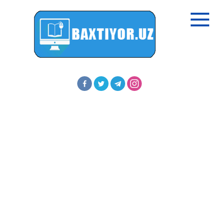
Перейти
к
контенту