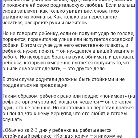
и покажите ей свою родительскую любовь. Если малыш
снова заплачет, как только увидит вас, снова тихо
выйдите из комнаты. Как только вы перестанете
чесаться, раскройте руки и смейтесь.
Но не говорите ребенку, если он получит удар по голове,
поранится, поранится на улице или испугается соседской
собаки. В этом случае для него естественно плакать, и
ребенка нужно понять – он нуждается в вашей защите и
заботе. Но нехорошо брать на руки, обнимать и целовать
ребенка, который намеренно пытается получить то, что
он или она хочет сделать, — это другое дело.
В этом случае родители должны быть стойкими и не
поддаваться на провокации.
Таким образом, ребенок рано или поздно «понимает» (на
рефлекторном уровне): когда он чешется — он остается
один, его не слышно. Но как только он перестал драться,
он понял, что к нему вернутся, что его любят и готовы
слушать.
«Обычно за 2-3 дня у ребенка вырабатывается
устойчивый рефлекс: «Когда я кричу — я никому не