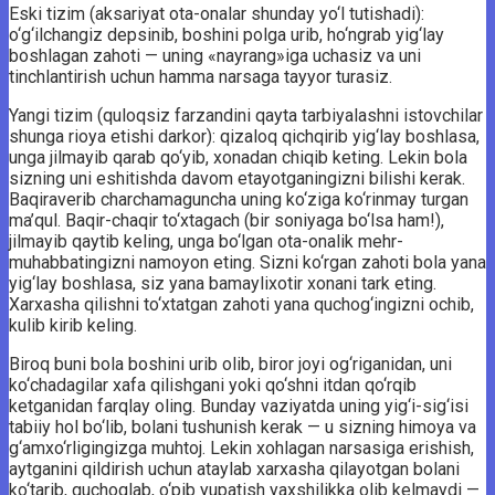
Eski tizim (aksariyat ota-onalar shunday yo‘l tutishadi):
o‘g‘ilchangiz depsinib, boshini polga urib, ho‘ngrab yig‘lay
boshlagan zahoti — uning «nayrang»iga uchasiz va uni
tinchlantirish uchun hamma narsaga tayyor turasiz.
Yangi tizim (quloqsiz farzandini qayta tarbiyalashni istovchilar
shunga rioya etishi darkor): qizaloq qichqirib yig‘lay boshlasa,
unga jilmayib qarab qo‘yib, xonadan chiqib keting. Lekin bola
sizning uni eshitishda davom etayotganingizni bilishi kerak.
Baqiraverib charchamaguncha uning ko‘ziga ko‘rinmay turgan
ma’qul. Baqir-chaqir to‘xtagach (bir soniyaga bo‘lsa ham!),
jilmayib qaytib keling, unga bo‘lgan ota-onalik mehr-
muhabbatingizni namoyon eting. Sizni ko‘rgan zahoti bola yana
yig‘lay boshlasa, siz yana bamaylixotir xonani tark eting.
Xarxasha qilishni to‘xtatgan zahoti yana quchog‘ingizni ochib,
kulib kirib keling.
Biroq buni bola boshini urib olib, biror joyi og‘riganidan, uni
ko‘chadagilar xafa qilishgani yoki qo‘shni itdan qo‘rqib
ketganidan farqlay oling. Bunday vaziyatda uning yig‘i-sig‘isi
tabiiy hol bo‘lib, bolani tushunish kerak — u sizning himoya va
g‘amxo‘rligingizga muhtoj. Lekin xohlagan narsasiga erishish,
aytganini qildirish uchun ataylab xarxasha qilayotgan bolani
ko‘tarib, quchoqlab, o‘pib yupatish yaxshilikka olib kelmaydi —