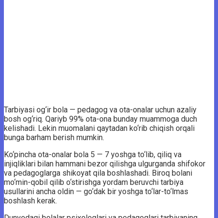
Tarbiyasi og‘ir bola — pedagog va ota-onalar uchun azaliy
bosh og‘riq. Qariyb 99% ota-ona bunday muammoga duch
kelishadi. Lekin muomalani qaytadan ko‘rib chiqish orqali
bunga barham berish mumkin.
Ko‘pincha ota-onalar bola 5 — 7 yoshga to‘lib, qiliq va
injiqliklari bilan hammani bezor qilishga ulgurganda shifokor
va pedagoglarga shikoyat qila boshlashadi. Biroq bolani
mo‘min-qobil qilib o‘stirishga yordam beruvchi tarbiya
usullarini ancha oldin — go‘dak bir yoshga to‘lar-to‘lmas
boshlash kerak.
Dunyodagi bolalar psixologlari va pedagoglari tarbiyaning