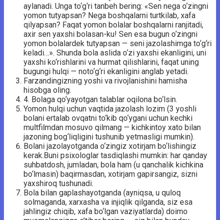
aylanadi. Unga to‘g‘ri tanbeh bering: «Sen nega o‘zingni
yomon tutyapsan? Nega boshqalarni turtkilab, xafa
qilyapsan? Faqat yomon bolalar boshqalarni ranjitadi,
axir sen yaxshi bolasan-ku! Sen esa bugun o‘zingni
yomon bolalardek tutyapsan — seni jazolashimga to‘g‘ri
keladi…». Shunda bola aslida o‘zi yaxshi ekanligini, uni
yaxshi ko‘rishlarini va hurmat qilishlarini, faqat uning
bugungi hulqi — noto‘g‘ri ekanligini anglab yetadi.
Farzandingizning yoshi va rivojlanishini hamisha
hisobga oling.
4. Bolaga qo‘yayotgan talablar oqilona bo‘lsin.
Yomon hulqi uchun vaqtida jazolash lozim (3 yoshli
bolani ertalab ovqatni to‘kib qo‘ygani uchun kechki
multfilmdan mosuvo qilmang — kichkintoy xato bilan
jazoning bog‘liqligini tushunib yetmasligi mumkin).
Bolani jazolayotganda o‘zingiz xotirjam bo‘lishingiz
kerak.Buni psixologlar tasdiqlashi mumkin: har qanday
suhbatdosh, jumladan, bola ham (u qanchalik kichkina
bo‘lmasin) baqirmasdan, xotirjam gapirsangiz, sizni
yaxshiroq tushunadi.
Bola bilan gaplashayotganda (ayniqsa, u quloq
solmaganda, xarxasha va injiqlik qilganda, siz esa
jahlingiz chiqib, xafa bo‘lgan vaziyatlarda) doimo