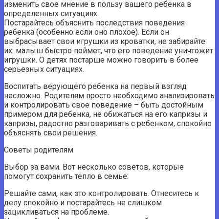
изменить свое мнение в пользу вашего ребенка в
определенных ситуациях.
Постарайтесь объяснить последствия поведения
ребенка (особенно если оно плохое). Если он
выбрасывает свои игрушки из кроватки, не забирайте
их: малыш быстро поймет, что его поведение уничтожит
игрушки. О детях постарше можно говорить в более
серьезных ситуациях.
Воспитать верующего ребенка на первый взгляд
несложно. Родителям просто необходимо анализировать
и контролировать свое поведение – быть достойным
примером для ребенка, не обижаться на его капризы и
капризы, радостно разговаривать с ребенком, спокойно
объяснять свои решения.
Советы родителям
Выбор за вами. Вот несколько советов, которые
помогут сохранить тепло в семье:
Решайте сами, как это контролировать. Отнеситесь к
делу спокойно и постарайтесь не слишком
зацикливаться на проблеме.