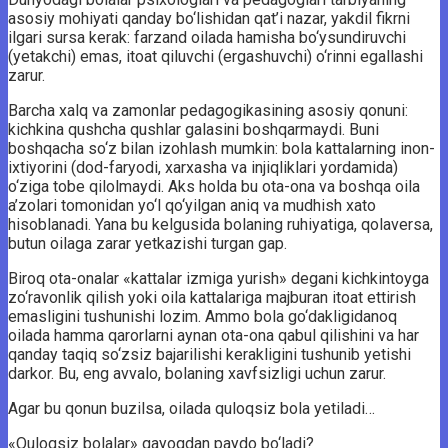
asosiy mohiyati qanday bo‘lishidan qat’i nazar, yakdil fikrni
ilgari sursa kerak: farzand oilada hamisha bo‘ysundiruvchi
(yetakchi) emas, itoat qiluvchi (ergashuvchi) o‘rinni egallashi
zarur.
Barcha xalq va zamonlar pedagogikasining asosiy qonuni:
kichkina qushcha qushlar galasini boshqarmaydi. Buni
boshqacha so‘z bilan izohlash mumkin: bola kattalarning inon-
ixtiyorini (dod-faryodi, xarxasha va injiqliklari yordamida)
o‘ziga tobe qilolmaydi. Aks holda bu ota-ona va boshqa oila
a’zolari tomonidan yo‘l qo‘yilgan aniq va mudhish xato
hisoblanadi. Yana bu kelgusida bolaning ruhiyatiga, qolaversa,
butun oilaga zarar yetkazishi turgan gap.
Biroq ota-onalar «kattalar izmiga yurish» degani kichkintoyga
zo‘ravonlik qilish yoki oila kattalariga majburan itoat ettirish
emasligini tushunishi lozim. Ammo bola go‘dakligidanoq
oilada hamma qarorlarni aynan ota-ona qabul qilishini va har
qanday taqiq so‘zsiz bajarilishi kerakligini tushunib yetishi
darkor. Bu, eng avvalo, bolaning xavfsizligi uchun zarur.
Agar bu qonun buzilsa, oilada quloqsiz bola yetiladi…
«Quloqsiz bolalar» qayoqdan paydo bo‘ladi?