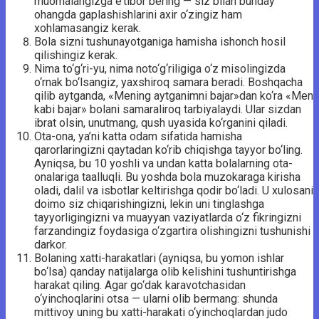
muomalangizga e’tibor bering — siz bilan bunday
ohangda gaplashishlarini axir o‘zingiz ham
xohlamasangiz kerak.
Bola sizni tushunayotganiga hamisha ishonch hosil
qilishingiz kerak.
Nima to‘g‘ri-yu, nima noto‘g‘riligiga o‘z misolingizda
o‘rnak bo‘lsangiz, yaxshiroq samara beradi. Boshqacha
qilib aytganda, «Mening aytganimni bajar»dan ko‘ra «Men
kabi bajar» bolani samaraliroq tarbiyalaydi. Ular sizdan
ibrat olsin, unutmang, qush uyasida ko‘rganini qiladi.
Ota-ona, ya’ni katta odam sifatida hamisha
qarorlaringizni qaytadan ko‘rib chiqishga tayyor bo‘ling.
Ayniqsa, bu 10 yoshli va undan katta bolalarning ota-
onalariga taalluqli. Bu yoshda bola muzokaraga kirisha
oladi, dalil va isbotlar keltirishga qodir bo‘ladi. U xulosani
doimo siz chiqarishingizni, lekin uni tinglashga
tayyorligingizni va muayyan vaziyatlarda o‘z fikringizni
farzandingiz foydasiga o‘zgartira olishingizni tushunishi
darkor.
Bolaning xatti-harakatlari (ayniqsa, bu yomon ishlar
bo‘lsa) qanday natijalarga olib kelishini tushuntirishga
harakat qiling. Agar go‘dak karavotchasidan
o‘yinchoqlarini otsa — ularni olib bermang: shunda
mittivoy uning bu xatti-harakati o‘yinchoqlardan judo