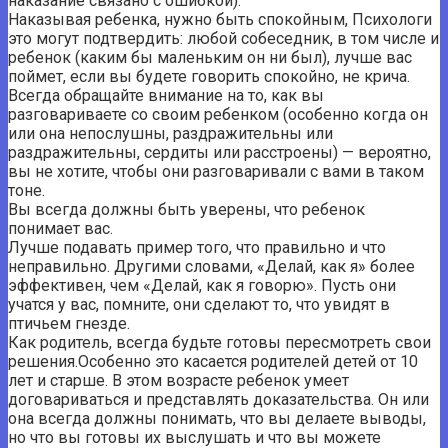
наказание связано с ошибкой).
Наказывая ребенка, нужно быть спокойным, Психологи
это могут подтвердить: любой собеседник, в том числе и
ребенок (каким бы маленьким он ни был), лучше вас
поймет, если вы будете говорить спокойно, не крича.
Всегда обращайте внимание на то, как вы
разговариваете со своим ребенком (особенно когда он
или она непослушны, раздражительны или
раздражительны, сердиты или расстроены) — вероятно,
вы не хотите, чтобы они разговаривали с вами в таком
тоне.
Вы всегда должны быть уверены, что ребенок
понимает вас.
Лучше подавать пример того, что правильно и что
неправильно. Другими словами, «Делай, как я» более
эффективен, чем «Делай, как я говорю». Пусть они
учатся у вас, помните, они сделают то, что увидят в
птичьем гнезде.
Как родитель, всегда будьте готовы пересмотреть свои
решения.Особенно это касается родителей детей от 10
лет и старше. В этом возрасте ребенок умеет
договариваться и представлять доказательства. Он или
она всегда должны понимать, что вы делаете выводы,
но что вы готовы их выслушать и что вы можете