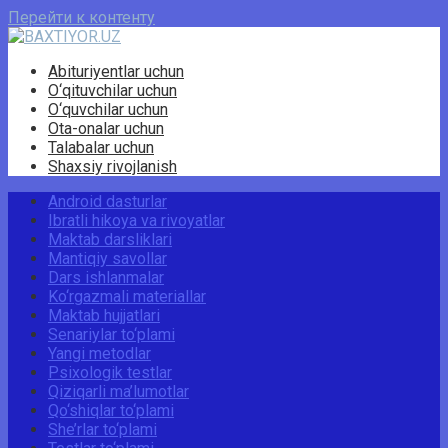
Перейти к контенту
Abituriyentlar uchun
O‘qituvchilar uchun
O‘quvchilar uchun
Ota-onalar uchun
Talabalar uchun
Shaxsiy rivojlanish
Android dasturlar
Ibratli hikoya va rivoyatlar
Maktab darsliklari
Mantiqiy savollar
Dars ishlanmalar
Ko‘rgazmali materiallar
Maktab hujjatlari
Senariylar to‘plami
Yangi metodlar
Psixologik testlar
Qiziqarli ma’lumotlar
Qo‘shiqlar to‘plami
She’rlar to‘plami