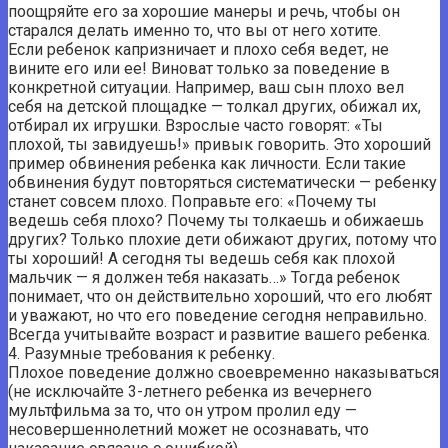
поощряйте его за хорошие манеры и речь, чтобы он
старался делать именно то, что вы от него хотите.
Если ребенок капризничает и плохо себя ведет, не
вините его или ее! Виноват только за поведение в
конкретной ситуации. Например, ваш сын плохо вел
себя на детской площадке — толкал других, обижал их,
отбирал их игрушки. Взрослые часто говорят: «Ты
плохой, ты завидуешь!» привык говорить. Это хороший
пример обвинения ребенка как личности. Если такие
обвинения будут повторяться систематически — ребенку
станет совсем плохо. Поправьте его: «Почему ты
ведешь себя плохо? Почему ты толкаешь и обижаешь
других? Только плохие дети обижают других, потому что
ты хороший! А сегодня ты ведешь себя как плохой
мальчик — я должен тебя наказать…» Тогда ребенок
понимает, что он действительно хороший, что его любят
и уважают, но что его поведение сегодня неправильно.
Всегда учитывайте возраст и развитие вашего ребенка.
4. Разумные требования к ребенку.
Плохое поведение должно своевременно наказываться
(не исключайте 3-летнего ребенка из вечернего
мультфильма за то, что он утром пролил еду —
несовершеннолетний может не осознавать, что