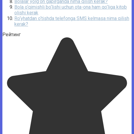
Bolalar yolg‘on gapirganda nima qilish kerak?
Bola o‘qimishli bo‘lishi uchun ota-ona ham qo‘liga kitob
olishi kerak
Ro‘yhatdan o‘tishda telefonga SMS kelmasa nima qilish
kerak?
Рейтинг