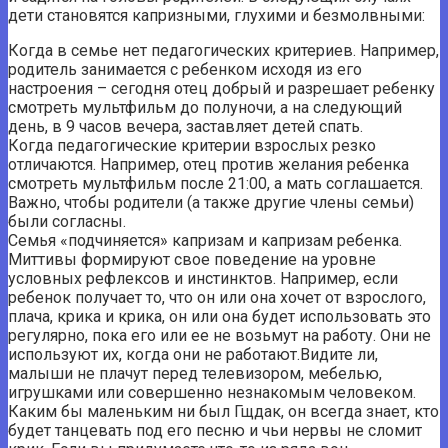
дети становятся капризными, глухими и безмолвными:
Когда в семье нет педагогических критериев. Например,
родитель занимается с ребенком исходя из его
настроения – сегодня отец добрый и разрешает ребенку
смотреть мультфильм до полуночи, а на следующий
день, в 9 часов вечера, заставляет детей спать.
Когда педагогические критерии взрослых резко
отличаются. Например, отец против желания ребенка
смотреть мультфильм после 21:00, а мать соглашается.
Важно, чтобы родители (а также другие члены семьи)
были согласны.
Семья «подчиняется» капризам и капризам ребенка.
Миттивы формируют свое поведение на уровне
условных рефлексов и инстинктов. Например, если
ребенок получает то, что он или она хочет от взрослого,
плача, крика и крика, он или она будет использовать это
регулярно, пока его или ее не возьмут на работу. Они не
используют их, когда они не работают.Видите ли,
малыши не плачут перед телевизором, мебелью,
игрушками или совершенно незнакомым человеком.
Каким бы маленьким ни был Гщдак, он всегда знает, кто
будет танцевать под его песню и чьи нервы не сломит