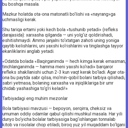
bu boshqa masala.
Mazkur holatda ota-ona matonatli bo‘lishi va «nayrang»ga
uchmasligi kerak.
Shu tariqa ertami yoki kech bola «tushunib yetadi» (refleks
darajasida): xarxasha qilganda — uni yolg‘iz qoldirishadi,
eshitishmaydi. Ammo janjalni to‘xtatgan zahoti uning yoniga
qaytib kelishlarini, uni yaxshi ko‘rishlarini va tinglashga tayyor
ekanliklarini anglab yetadi.
«Odatda bolada «Baqirganimda — hech kimga kerak emasman,
tinchlanganimda — hamma meni yaxshi ko‘radi» barqaror
refleks shakllanishi uchun 2-3 kun vaqt kerak bo‘ladi. Agar ota-
ona bu paytda sabr qilsa, mo‘min-qobil bolani tarbiya qilishadi,
sabri yetmasa, bolaning xarxasha va injiqliklariga bir umr
chidab yashashiga to‘g‘ri keladi!»
Tarbiyadagi eng muhim mezonlar
Bola tarbiyasi mavzusi — bepoyon, serqirra, cheksiz va
umuman oddiy odamlar qabul qilishi mushkul masala. Har yili
dunyo bo‘yicha bolalar tarbiyasiga bag‘ishlangan tonnalab
kitob va risolalar chop etiladi, biroq yuz yil muqaddam bo‘lgani