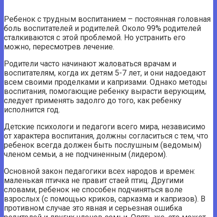
Ребенок с трудным воспитанием – постоянная головная
боль воспитателей и родителей. Около 99% родителей
сталкиваются с этой проблемой. Но устранить его
можно, пересмотрев лечение.
Родители часто начинают жаловаться врачам и
воспитателям, когда их детям 5-7 лет, и они надоедают
всем своими проделками и капризами. Однако методы
воспитания, помогающие ребенку вырасти верующим,
следует применять задолго до того, как ребенку
исполнится год.
Детские психологи и педагоги всего мира, независимо
от характера воспитания, должны согласиться с тем, что
ребенок всегда должен быть послушным (ведомым)
членом семьи, а не подчиненным (лидером).
Основной закон педагогики всех народов и времен:
маленькая птичка не правит стаей птиц. Другими
словами, ребенок не способен подчиняться воле
взрослых (с помощью криков, сарказма и капризов). В
противном случае это явная и серьезная ошибка