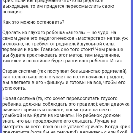
крик. Если вы придумаете что-то из ряда вон
выходящее, то им придется переосмыслить свою
позицию.
Как это можно остановить?
Сделать из глухого ребенка «ангела» — не чудо. На
самом деле это педагогическое «мастерство» не так уж
и сложно, но требует от родителей духовной силы,
терпения и воли. Главное, оно того стоит! Чем раньше
вы будете практиковать этот метод, тем медленнее,
тяжелее и спокойнее будет расти ваш ребенок. И так:
Старая система (так поступает большинство родителей):
как только ваш сын ступает на пол и начинает рыдать,
вы влетаете в его «фишку» и готовы на все, чтобы его
успокоить.
Новая система (те, кто хочет перевоспитать глухого
ребенка, должны соблюдать это правило): если девочка
начинает кричать и плакать, посмотрите на нее с
улыбкой и выйдите из комнаты. Но ребенок должен
знать, что вы продолжаете его слышать. Лучше не
смотреть на него, пока он не устанет кричать. Когда крик
прекратится (хотя бы на секунду!), вернитесь с улыбкой