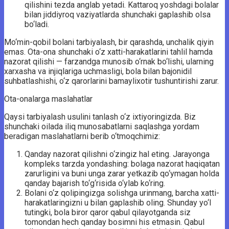
qilishini tezda anglab yetadi. Kattaroq yoshdagi bolalar
bilan jiddiyroq vaziyatlarda shunchaki gaplashib olsa
bo‘ladi.
Mo‘min-qobil bolani tarbiyalash, bir qarashda, unchalik qiyin
emas. Ota-ona shunchaki o‘z xatti-harakatlarini tahlil hamda
nazorat qilishi — farzandga munosib o‘rnak bo‘lishi, ularning
xarxasha va injiqlariga uchmasligi, bola bilan bajonidil
suhbatlashishi, o‘z qarorlarini bamaylixotir tushuntirishi zarur.
Ota-onalarga maslahatlar
Qaysi tarbiyalash usulini tanlash o‘z ixtiyoringizda. Biz
shunchaki oilada iliq munosabatlarni saqlashga yordam
beradigan maslahatlarni berib o‘tmoqchimiz:
Qanday nazorat qilishni o‘zingiz hal eting. Jarayonga
kompleks tarzda yondashing: bolaga nazorat haqiqatan
zarurligini va buni unga zarar yetkazib qo‘ymagan holda
qanday bajarish to‘g‘risida o‘ylab ko‘ring.
Bolani o‘z qolipingizga solishga urinmang, barcha xatti-
harakatlaringizni u bilan gaplashib oling. Shunday yo‘l
tutingki, bola biror qaror qabul qilayotganda siz
tomondan hech qanday bosimni his etmasin. Qabul