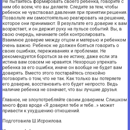
Не пытайтесь формировать своего ребенка, говорите с
ним обо всем, что вы делаете. Следите за тем, чтобы
ребенок не чувствовал давления при принятии решения.
Позвольте им самостоятельно реагировать на решение,
которое они принимают. В результате его доверие к вам
возрастает, и он держит руку на пульсе событий. Вы, в
свою очередь, начинаете себя контролировать.
Взаимное доверие между отцом и матерью и ребенком
очень важно. Ребенок не должен бояться говорить о
своих ошибках, переживаниях и проблемах. Не
рекомендуется бороться за ее истину, даже если эта
истина вам совсем не нравится. Нехорошо упрекать
ребенка за его ошибки, иначе он вообще не будет вам
доверять. Вместо этого постарайтесь спокойно
поговорить о том, что не так. Как только вы потеряете
его доверие, восстановить его будет непросто. Ведь
наличие ребенка не означает, что вы лучшие друзья.
Главное, не злоупотребляйте своим доверием. Слишком
много фраз вроде «Я доверял тебе и тебе…» может
привести к ухудшению отношений.
Подготовила Ш.Исроилова.