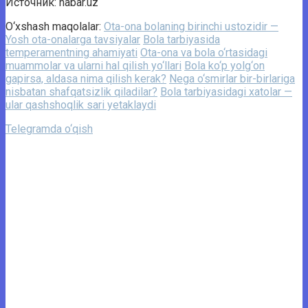
Источник: habar.uz
O‘xshash maqolalar:
Ota-ona bolaning birinchi ustozidir —
Yosh ota-onalarga tavsiyalar
Bola tarbiyasida
temperamentning ahamiyati
Ota-ona va bola o‘rtasidagi
muammolar va ularni hal qilish yo‘llari
Bola ko‘p yolg‘on
gapirsa, aldasa nima qilish kerak?
Nega o‘smirlar bir-birlariga
nisbatan shafqatsizlik qiladilar?
Bola tarbiyasidagi xatolar —
ular qashshoqlik sari yetaklaydi
Telegramda o‘qish