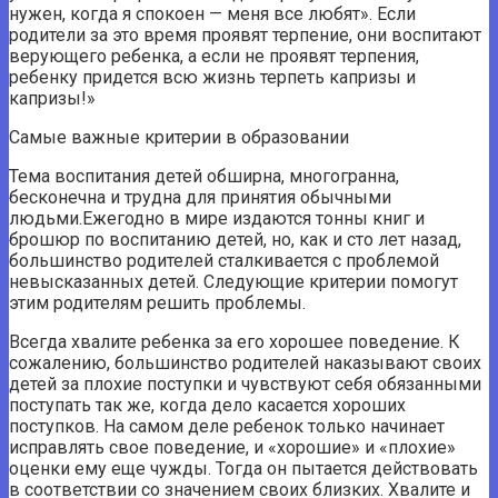
нужен, когда я спокоен — меня все любят». Если
родители за это время проявят терпение, они воспитают
верующего ребенка, а если не проявят терпения,
ребенку придется всю жизнь терпеть капризы и
капризы!»
Самые важные критерии в образовании
Тема воспитания детей обширна, многогранна,
бесконечна и трудна для принятия обычными
людьми.Ежегодно в мире издаются тонны книг и
брошюр по воспитанию детей, но, как и сто лет назад,
большинство родителей сталкивается с проблемой
невысказанных детей. Следующие критерии помогут
этим родителям решить проблемы.
Всегда хвалите ребенка за его хорошее поведение. К
сожалению, большинство родителей наказывают своих
детей за плохие поступки и чувствуют себя обязанными
поступать так же, когда дело касается хороших
поступков. На самом деле ребенок только начинает
исправлять свое поведение, и «хорошие» и «плохие»
оценки ему еще чужды. Тогда он пытается действовать
в соответствии со значением своих близких. Хвалите и