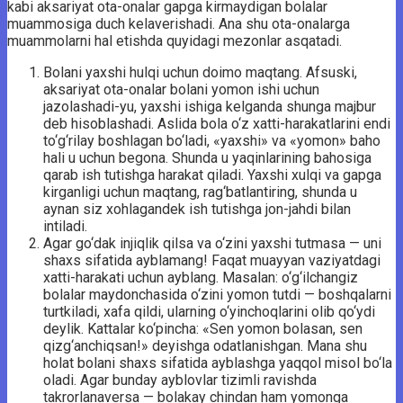
kabi aksariyat ota-onalar gapga kirmaydigan bolalar
muammosiga duch kelaverishadi. Ana shu ota-onalarga
muammolarni hal etishda quyidagi mezonlar asqatadi.
Bolani yaxshi hulqi uchun doimo maqtang. Afsuski,
aksariyat ota-onalar bolani yomon ishi uchun
jazolashadi-yu, yaxshi ishiga kelganda shunga majbur
deb hisoblashadi. Aslida bola o‘z xatti-harakatlarini endi
to‘g‘rilay boshlagan bo‘ladi, «yaxshi» va «yomon» baho
hali u uchun begona. Shunda u yaqinlarining bahosiga
qarab ish tutishga harakat qiladi. Yaxshi xulqi va gapga
kirganligi uchun maqtang, rag‘batlantiring, shunda u
aynan siz xohlagandek ish tutishga jon-jahdi bilan
intiladi.
Agar go‘dak injiqlik qilsa va o‘zini yaxshi tutmasa — uni
shaxs sifatida ayblamang! Faqat muayyan vaziyatdagi
xatti-harakati uchun ayblang. Masalan: o‘g‘ilchangiz
bolalar maydonchasida o‘zini yomon tutdi — boshqalarni
turtkiladi, xafa qildi, ularning o‘yinchoqlarini olib qo‘ydi
deylik. Kattalar ko‘pincha: «Sen yomon bolasan, sen
qizg‘anchiqsan!» deyishga odatlanishgan. Mana shu
holat bolani shaxs sifatida ayblashga yaqqol misol bo‘la
oladi. Agar bunday ayblovlar tizimli ravishda
takrorlanaversa — bolakay chindan ham yomonga