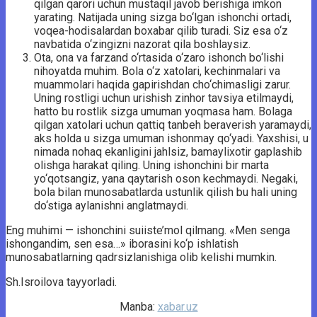
qilgan qarori uchun mustaqil javob berishiga imkon
yarating. Natijada uning sizga bo‘lgan ishonchi ortadi,
voqea-hodisalardan boxabar qilib turadi. Siz esa o‘z
navbatida o‘zingizni nazorat qila boshlaysiz.
Ota, ona va farzand o‘rtasida o‘zaro ishonch bo‘lishi
nihoyatda muhim. Bola o‘z xatolari, kechinmalari va
muammolari haqida gapirishdan cho‘chimasligi zarur.
Uning rostligi uchun urishish zinhor tavsiya etilmaydi,
hatto bu rostlik sizga umuman yoqmasa ham. Bolaga
qilgan xatolari uchun qattiq tanbeh beraverish yaramaydi,
aks holda u sizga umuman ishonmay qo‘yadi. Yaxshisi, u
nimada nohaq ekanligini jahlsiz, bamaylixotir gaplashib
olishga harakat qiling. Uning ishonchini bir marta
yo‘qotsangiz, yana qaytarish oson kechmaydi. Negaki,
bola bilan munosabatlarda ustunlik qilish bu hali uning
do‘stiga aylanishni anglatmaydi.
Eng muhimi — ishonchini suiiste’mol qilmang. «Men senga
ishongandim, sen esa…» iborasini ko‘p ishlatish
munosabatlarning qadrsizlanishiga olib kelishi mumkin.
Sh.Isroilova tayyorladi.
Manba:
xabar.uz