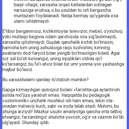
baqir-chaqir, xarxasha orqali kattalardan xohlagan
narsasiga erishsa, u bu usuldan to ish berguncha
muntazam foydalanadi. Natija bermay qo‘yganda esa
ularni ishlatmaydi.
E’tibor berganmisiz, kichkintoylar televizor, mebel, o‘yinchoq
yoki mutlaqo begona odam qarshisida sira yig‘lashmaydi,
xarxasha qilishmaydi. Gщdak qanchalik kichik bo‘lmasin,
hamisha kim uning ashulasiga raqs tushishini, kimning
asablarini dod-faryod bilan yengib bo‘lmasligini biladi. Agar
siz sal bo‘sh kelsangiz, uning injiqliklari oldida qo‘l
ko‘tarsangiz, bu fe’l-atvor bilan bir umr yonma-yon yashashga
majbur bo‘lasiz.
Bu xarxashalarni qanday to‘xtatish mumkin?
Gapga kirmaydigan quloqsiz bolani «farishta»ga aylantirish
aslida mo‘’jiza yaratish emas. Haqiqatda bu pedagogik
«ustomonlik» unchalik mushkul ish ham emas, lekin ota-
onadan ma’naviy kuch, sabr va iroda talab etadi. Muhimi, bu
shunga arziydi! Mazkur usulni amaliyotga qancha erta tatbiq
etsangiz, farzandingiz shuncha yuvosh, og‘ir va vazmin bo‘lib
ulg‘ayadi. Shunday qilib: