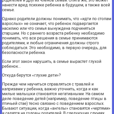
родителей и других членов семьи. Опять же, это может
нанести вред психике ребенка в будущем, а также всей
семье.
Однако родители должны понимать, что «идти по стопам
взрослых» не означает, что ребенок подвергается
насилию или что семья вынуждена подчиняться
старшим. Но с раннего возраста ребенку необходимо
понимать, что все решения в семье принимаются
родителями, и любые ограничения должны строго
соблюдаться. Это необходимо, в первую очередь, для
безопасности ребенка.
Если этот закон нарушить, в семье вырастет глухой
ребенок…
Откуда берутся «глухие дети»?
Прежде чем научиться справляться с травлей и
капризами у ребенка, важно уточнить, когда и как
милые малышки становятся негативными. На самом
деле поведение детей (например, поведение птицы в
птичьей стае) тесно связано с поведением взрослых.
Бывают ситуации, когда «ангелы» становятся «чертями»
и садятся на головы родителей. В следующих случаях