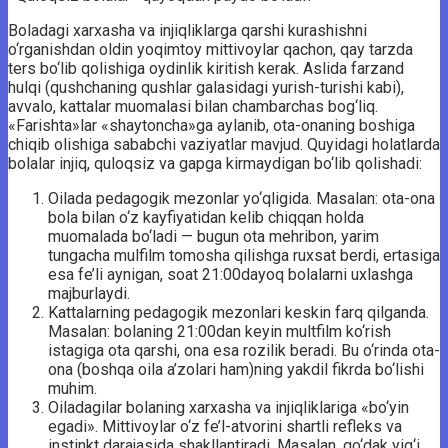
Boladagi xarxasha va injiqliklarga qarshi kurashishni
o‘rganishdan oldin yoqimtoy mittivoylar qachon, qay tarzda
ters bo‘lib qolishiga oydinlik kiritish kerak. Aslida farzand
hulqi (qushchaning qushlar galasidagi yurish-turishi kabi),
avvalo, kattalar muomalasi bilan chambarchas bog‘liq.
«Farishta»lar «shaytoncha»ga aylanib, ota-onaning boshiga
chiqib olishiga sababchi vaziyatlar mavjud. Quyidagi holatlarda
bolalar injiq, quloqsiz va gapga kirmaydigan bo‘lib qolishadi:
Oilada pedagogik mezonlar yo‘qligida. Masalan: ota-ona
bola bilan o‘z kayfiyatidan kelib chiqqan holda
muomalada bo‘ladi — bugun ota mehribon, yarim
tungacha mulfilm tomosha qilishga ruxsat berdi, ertasiga
esa fe’li aynigan, soat 21:00dayoq bolalarni uxlashga
majburlaydi.
Kattalarning pedagogik mezonlari keskin farq qilganda.
Masalan: bolaning 21:00dan keyin multfilm ko‘rish
istagiga ota qarshi, ona esa rozilik beradi. Bu o‘rinda ota-
ona (boshqa oila a’zolari ham)ning yakdil fikrda bo‘lishi
muhim.
Oiladagilar bolaning xarxasha va injiqliklariga «bo‘yin
egadi». Mittivoylar o‘z fe’l-atvorini shartli refleks va
instinkt darajasida shakllantiradi. Masalan, go‘dak yig‘i,