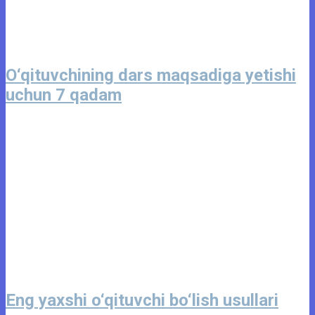
O‘qituvchining dars maqsadiga yetishi
uchun 7 qadam
Eng yaxshi o‘qituvchi bo‘lish usullari