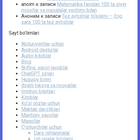
anoim
к записи
Matematika fanidan 100 ta qiyin
misollar va masalalar yechimi bilan
Аноним
к записи
Tez aytishlar to‘plami — Eng
sara 100 ta tez aytishlar
Sayt bo’limlari
Abituriyentlar uchun
Android dasturlar
Audio kitoblar
Blog
Brifing, savol-javoblar
ChatGPT sirlari
Huquqiy bilim
Ibratli hikoya va rivoyatlar
Imtihon biletlari
Kitoblar
Ko‘zi ojizlar uchun
Maktab darsliklari
Mantiqiy savollar
Maqollar
O‘qituvchilar uchun
Dars ishlanmalar
Ish rejalar to‘plami