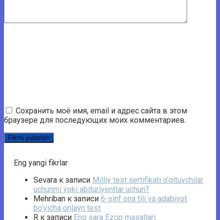
Сохранить моё имя, email и адрес сайта в этом
браузере для последующих моих комментариев.
Eng yangi fikrlar
Sevara
к записи
Milliy test sertifikati o‘qituvchilar
uchunmi yoki abituriyentlar uchun?
Mehriban
к записи
6-sinf ona tili va adabiyot
bo‘yicha onlayn test
R
к записи
Eng sara Ezop masallari