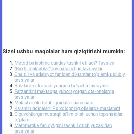
Sizni ushbu maqolalar ham qiziqtirishi mumkin:
Metod birlashma qanday tashkil etiladi? Tavsiya
“Baxtli maktablar” loyihasi uchun tavsiyalar
Ona tili va adabiyot fanidan diktantlar to‘plami, uslubiy
tavsiyalar
Bolalarda stressni yengish bo‘yicha tavsiyalar
Farzandini maktabga yuborayotgan ota-onalarga
tavsiyalar
Maktab ichki tartib-qoidalari namunasi
Karantin qoidalari: Psixologning oilalarga maslahati
O‘quvchilarga mustaqil ta’lim olish uchun topshiriqlar
to‘plami
Matematika fan oyligini tashkil etish yuzasidan
tavsiyalar