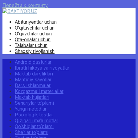
Перейти к контенту
Abituriyentlar uchun
O‘qituvchilar uchun
O‘quvchilar uchun
Ota-onalar uchun
Talabalar uchun
Shaxsiy rivojlanish
Android dasturlar
Ibratli hikoya va rivoyatlar
Maktab darsliklari
Mantiqiy savollar
Dars ishlanmalar
Ko‘rgazmali materiallar
Maktab hujjatlari
Senariylar to‘plami
Yangi metodlar
Psixologik testlar
Qiziqarli ma’lumotlar
Qo‘shiqlar to‘plami
She’rlar to‘plami