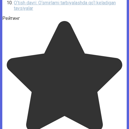
O‘tish davri: O‘smirlarni tarbiyalashda qo‘l keladigan
tavsiyalar
Рейтинг