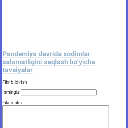
Pandemiya davrida xodimlar
salomatligini saqlash bo‘yicha
tavsiyalar
Fikr bildirish
Ismingiz
Fikr matni