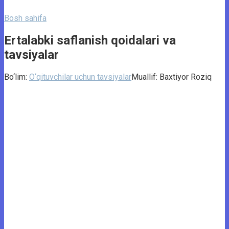
Bosh sahifa
Ertalabki saflanish qoidalari va
tavsiyalar
Bo‘lim:
O‘qituvchilar uchun tavsiyalar
Muallif:
Baxtiyor Roziq