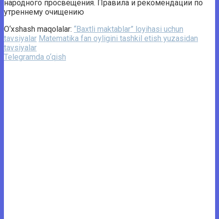
народного просвещения. Правила и рекомендации по
утреннему очищению
O‘xshash maqolalar:
“Baxtli maktablar” loyihasi uchun
tavsiyalar
Matematika fan oyligini tashkil etish yuzasidan
tavsiyalar
Telegramda o‘qish