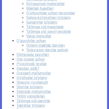
Ko‘rgazmali materiallar
Maktab hujjatlari
O‘qituvchilar uchun tavsiyalar
Sahna ko‘rinishlari to‘plami
Senariylar to‘plami
Ta’limga oid maqolalar
Ta’limga oid savol-javoblar
Yangi metodlar
O‘quvchilar uchun
Onlayn maktab darslari
Televizion darslar jadvali
Olimpiada savollari
Ota-onalar uchun
Psixologik testlar
Qanday qilib?
Qiziqarli ma’lumotlar
Qo‘shiqlar to‘plami
Shaxsiy rivojlanish
She’rlar to‘plami
Statistik ma’lumotlar
Ta’lim yangiliklari
Ta’limga oid qarorlar
Tabriklar to'plami