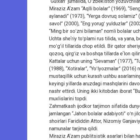
“Gulxan” jurnalida, Oʻzbekiston yozuvchila
Miraziz Aʼzam “Aqlli bolalar” (1969), “Senga
aylanadi” (1973), “Yerga dovruq solamiz” (
savol” (2000), “Eng yorugʻ yulduzlar” (20
“Ming bir soʻzni bilaman” nomli bolalar uchu
Uchta sheʼriy toʻplami rus tilida, va yana, 
moʻgʻil tillarida chop etildi. Bir qator sher
qozoq, qirgʻiz va boshqa tillarda eʼlon qilin
Kattalar uchun uning “Sevaman” (1977), “Tu
(1988), “Xotiralar”, “Yoʻlyozmalar” (2016) no
mustaqillik uchun kurash ushbu asarlarning
keyingi yillarda aruzdagi mashqlarini davo
nashr ettirdi. Uning ikki kitobdan iborat 
muxlislarini topdi.
Zahmatkash ijodkor tarjimon sifatida duny
jamlangan “Jahon bolalar adabiyoti” oʻn jil
shoirlari Farididdin Attor, Nizomiy Ganjav
namunalar tarjima qildi.
Miraziz Aʼzam publitsistik asarlari bilan 