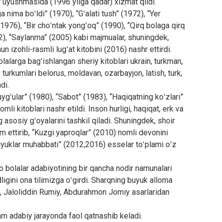
r uyushmasida (1996 yilga qadar) xizmat qildi.
 nima boʻldi” (1970), “Gʻalati tush” (1972), “Yer
1976), “Bir choʻntak yongʻoq” (1990), “Qirq bolaga qirq
02), “Saylanma” (2005) kabi majmualar, shuningdek,
n izohli-rasmli lugʻat kitobini (2016) nashr ettirdi.
bolalarga bagʻishlangan sheriy kitoblari ukrain, turkman,
iy turkumlari belorus, moldavan, ozarbayjon, latish, turk,
di.
ygʻular” (1980), “Sabot” (1983), “Haqiqatning koʻzlari”
mli kitoblari nashr etildi. Inson hurligi, haqiqat, erk va
 asosiy gʻoyalarini tashkil qiladi. Shuningdek, shoir
m ettirib, “Kuzgi yaproqlar” (2010) nomli devonini
“Buyuklar muhabbati” (2012,2016) esselar toʻplami oʻz
o bolalar adabiyotining bir qancha nodir namunalari
dligini ona tilimizga oʻgirdi. Sharqning buyuk alloma
iy, Jaloliddin Rumiy, Abdurahmon Jomiy asarlaridan
ham adabiy jarayonda faol qatnashib keladi.