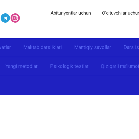
Abituriyentlar uchun
O‘qituvchilar uchu
yatlar
Maktab darsliklari
Mantiqiy savollar
Dars i
Yangi metodlar
Psixologik testlar
Qiziqarli ma’lumot