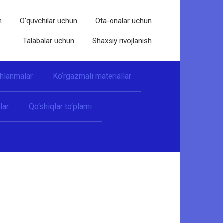
n
O‘quvchilar uchun
Ota-onalar uchun
Talabalar uchun
Shaxsiy rivojlanish
shlanmalar
Ko‘rgazmali materiallar
lar
Qo‘shiqlar to‘plami