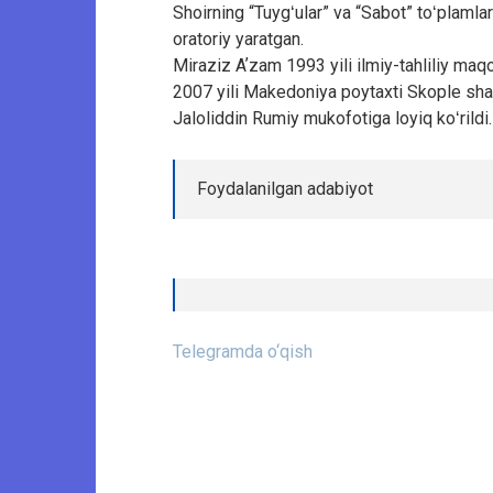
Shoirning “Tuygʻular” va “Sabot” toʻplaml
oratoriy yaratgan.
Miraziz Aʼzam 1993 yili ilmiy-tahliliy m
2007 yili Makedoniya poytaxti Skople shah
Jaloliddin Rumiy mukofotiga loyiq koʻrildi.
Foydalanilgan adabiyot
Telegramda o‘qish