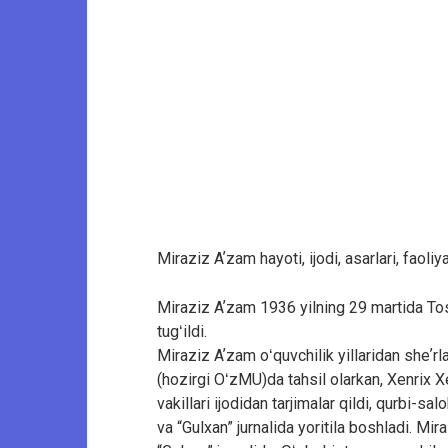
Miraziz Aʼzam hayoti, ijodi, asarlari, faoliya
Miraziz Aʼzam 1936 yilning 29 martida Tos
tugʻildi.
Miraziz Aʼzam oʻquvchilik yillaridan sheʼrl
(hozirgi OʻzMU)da tahsil olarkan, Xenrix 
vakillari ijodidan tarjimalar qildi, qurbi-sal
va “Gulxan” jurnalida yoritila boshladi. M