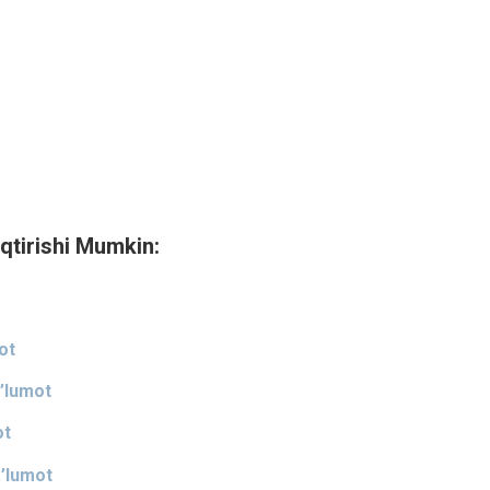
qtirishi Mumkin:
ot
’lumot
ot
’lumot