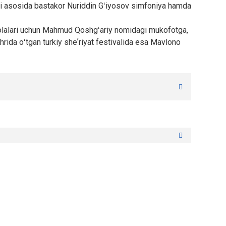
ari asosida bastakor Nuriddin Gʻiyosov simfoniya hamda
aqolalari uchun Mahmud Qoshgʻariy nomidagi mukofotga,
rida oʻtgan turkiy sheʼriyat festivalida esa Mavlono