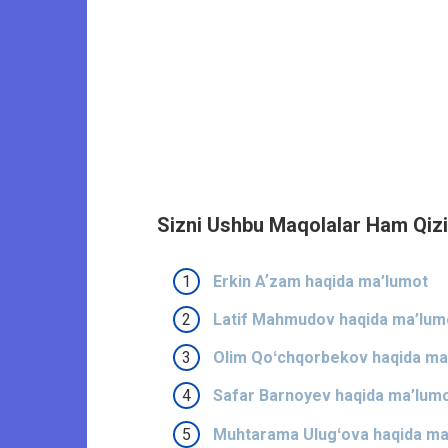
Sizni Ushbu Maqolalar Ham Qizi
Erkin Aʼzam haqida ma’lumot
Latif Mahmudov haqida ma’lum
Olim Qoʻchqorbekov haqida ma
Safar Barnoyev haqida ma’lum
Muhtarama Ulugʻova haqida ma