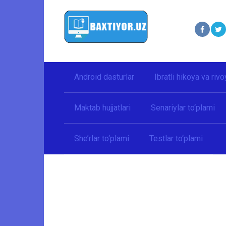
Перейти
к
контенту
Android dasturlar
Ibratli hikoya va rivo
Maktab hujjatlari
Senariylar to‘plami
She’rlar to‘plami
Testlar to‘plami