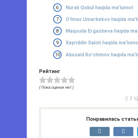
Nurali Qobul haqida ma’lumot
Oʻlmas Umarbekov haqida ma’
Maqsuda Ergasheva haqida ma
Xayriddin Saloh haqida ma’lumo
Abusaid Koʻchimov haqida ma’l
Рейтинг
( Пока оценок нет )
7 12
Понравилась стать