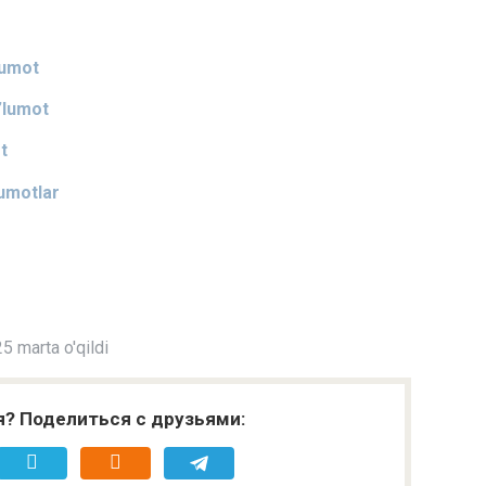
lumot
’lumot
t
umotlar
5 marta o'qildi
я? Поделиться с друзьями: