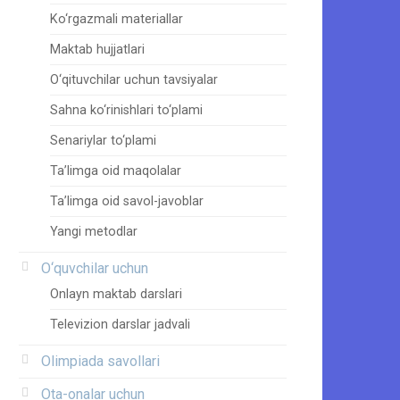
Ko‘rgazmali materiallar
Maktab hujjatlari
O‘qituvchilar uchun tavsiyalar
Sahna ko‘rinishlari to‘plami
Senariylar to‘plami
Ta’limga oid maqolalar
Ta’limga oid savol-javoblar
Yangi metodlar
O‘quvchilar uchun
Onlayn maktab darslari
Televizion darslar jadvali
Olimpiada savollari
Ota-onalar uchun