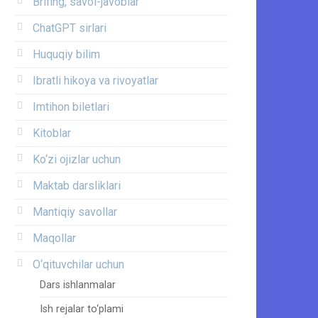
Brifing, savol-javoblar
ChatGPT sirlari
Huquqiy bilim
Ibratli hikoya va rivoyatlar
Imtihon biletlari
Kitoblar
Ko‘zi ojizlar uchun
Maktab darsliklari
Mantiqiy savollar
Maqollar
O‘qituvchilar uchun
Dars ishlanmalar
Ish rejalar to‘plami