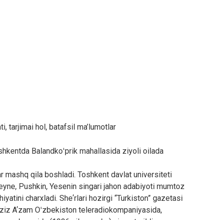
ti, tarjimai hol, batafsil ma’lumotlar
hkentda Balandkoʻprik mahallasida ziyoli oilada
ar mashq qila boshladi. Toshkent davlat universiteti
Xeyne, Pushkin, Yesenin singari jahon adabiyoti mumtoz
ohiyatini charxladi. Sheʼrlari hozirgi “Turkiston” gazetasi
iraziz Aʼzam Oʻzbekiston teleradiokompaniyasida,