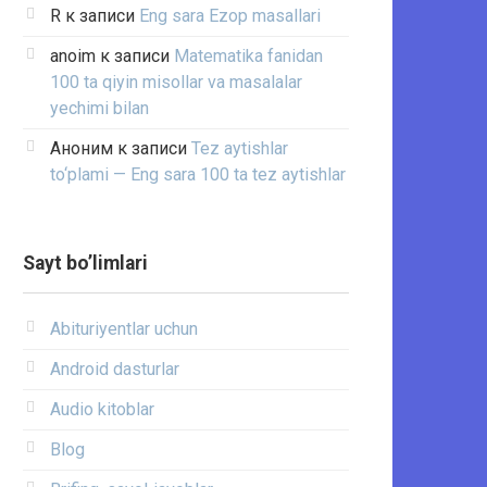
R
к записи
Eng sara Ezop masallari
anoim
к записи
Matematika fanidan
100 ta qiyin misollar va masalalar
yechimi bilan
Аноним
к записи
Tez aytishlar
to‘plami — Eng sara 100 ta tez aytishlar
Sayt bo’limlari
Abituriyentlar uchun
Android dasturlar
Audio kitoblar
Blog