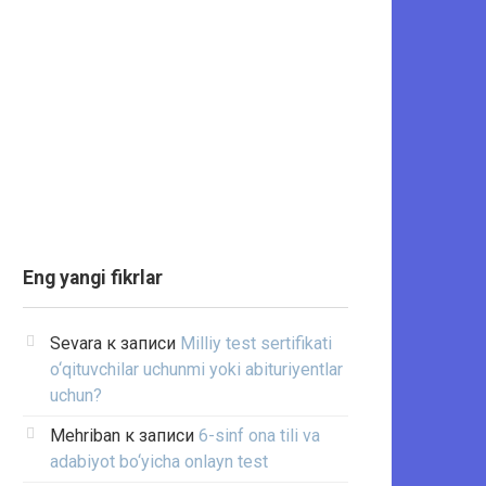
Eng yangi fikrlar
Sevara
к записи
Milliy test sertifikati
o‘qituvchilar uchunmi yoki abituriyentlar
uchun?
Mehriban
к записи
6-sinf ona tili va
adabiyot bo‘yicha onlayn test