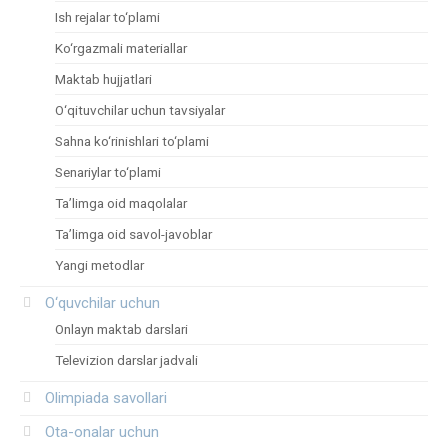
Ish rejalar to‘plami
Ko‘rgazmali materiallar
Maktab hujjatlari
O‘qituvchilar uchun tavsiyalar
Sahna ko‘rinishlari to‘plami
Senariylar to‘plami
Ta’limga oid maqolalar
Ta’limga oid savol-javoblar
Yangi metodlar
O‘quvchilar uchun
Onlayn maktab darslari
Televizion darslar jadvali
Olimpiada savollari
Ota-onalar uchun