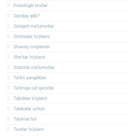
Psixologik testlar
Qanday qilib?
Qiziqarli ma’lumotlar
Qo‘shiqlar to‘plami
Shaxsiy rivojlanish
She’rlar to‘plami
Statistik ma’lumotlar
Ta’lim yangiliklari
Ta’limga oid qarorlar
Tabriklar to'plami
Talabalar uchun
Tarjimai hol
Testlar to‘plami