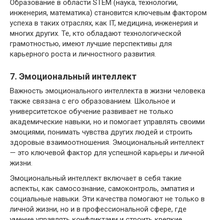
Образование в области STEM (наука, технологии,
инженерия, математика) становится ключевым фактором
успеха в таких отраслях, как IT, медицина, инженерия и
многих других. Те, кто обладают технологической
грамотностью, имеют лучшие перспективы для
карьерного роста и личностного развития.
7. Эмоциональный интеллект
Важность эмоционального интеллекта в жизни человека
также связана с его образованием. Школьное и
университетское обучение развивает не только
академические навыки, но и помогает управлять своими
эмоциями, понимать чувства других людей и строить
здоровые взаимоотношения. Эмоциональный интеллект
— это ключевой фактор для успешной карьеры и личной
жизни.
Эмоциональный интеллект включает в себя такие
аспекты, как самосознание, самоконтроль, эмпатия и
социальные навыки. Эти качества помогают не только в
личной жизни, но и в профессиональной сфере, где
умение управлять конфликтами и строить крепкие