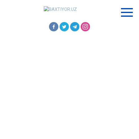
Перейти
к
контенту