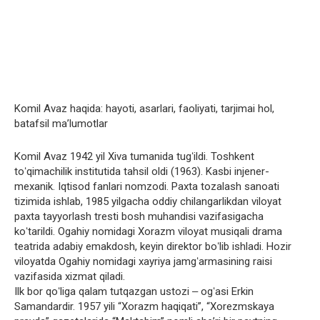
Komil Avaz haqida: hayoti, asarlari, faoliyati, tarjimai hol,
batafsil ma’lumotlar
Komil Avaz 1942 yil Xiva tumanida tugʻildi. Toshkent
toʻqimachilik institutida tahsil oldi (1963). Kasbi injener-
mexanik. Iqtisod fanlari nomzodi. Paxta tozalash sanoati
tizimida ishlab, 1985 yilgacha oddiy chilangarlikdan viloyat
paxta tayyorlash tresti bosh muhandisi vazifasigacha
koʻtarildi. Ogahiy nomidagi Xorazm viloyat musiqali drama
teatrida adabiy emakdosh, keyin direktor boʻlib ishladi. Hozir
viloyatda Ogahiy nomidagi xayriya jamgʻarmasining raisi
vazifasida xizmat qiladi.
Ilk bor qoʻliga qalam tutqazgan ustozi ‒ ogʻasi Erkin
Samandardir. 1957 yili “Xorazm haqiqati”, “Xorezmskaya