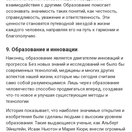
взаимодействия с другими. Образование помогает
осознавать значимость таких понятий, как честность,
справедливость, уважение и ответственность. Эти
ценности становятся путеводной звездой в жизни
каждого человека, направляя его на путь к гармонии и
благополучию.
9. Образование и инновации
Наконец, образование является двигателем инноваций и
прогресса. Без новых знаний и исследований не было бы
современных технологий, медицины и многих других
аспектов нашей жизни, которые мы сегодня считаем
само собой разумеющимися. Лишь через образование
человечество способно продвигаться вперед, создавая
что-то новое и улучшая существующие методы и
технологии.
История показывает, что наиболее значимые открытия и
изобретения были сделаны людьми с высоким уровнем
образования. Такие выдающиеся ученые, как Альберт
Эйнштейн, Исаак Ньютон и Мария Кюри, внесли огромный