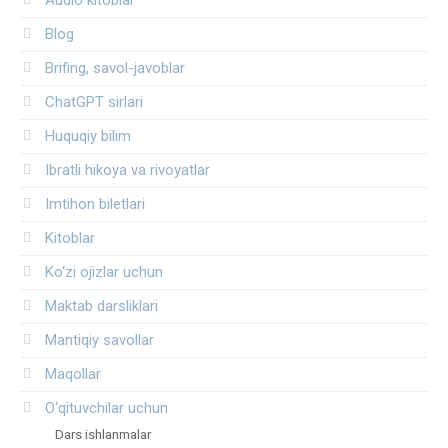
Blog
Brifing, savol-javoblar
ChatGPT sirlari
Huquqiy bilim
Ibratli hikoya va rivoyatlar
Imtihon biletlari
Kitoblar
Ko‘zi ojizlar uchun
Maktab darsliklari
Mantiqiy savollar
Maqollar
O‘qituvchilar uchun
Dars ishlanmalar