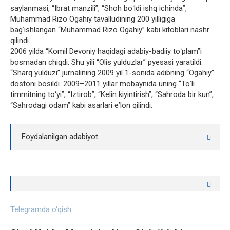
saylanmasi, “Ibrat manzili”, “Shoh boʻldi ishq ichinda”,
Muhammad Rizo Ogahiy tavalludining 200 yilligiga
bagʻishlangan “Muhammad Rizo Ogahiy” kabi kitoblari nashr
qilindi.
2006 yilda “Komil Devoniy haqidagi adabiy-badiiy toʻplam”i
bosmadan chiqdi. Shu yili “Olis yulduzlar” pyesasi yaratildi.
“Sharq yulduzi” jurnalining 2009 yil 1-sonida adibning “Ogahiy”
dostoni bosildi. 2009–2011 yillar mobaynida uning “Toʻli
timmitning toʻyi”, “Iztirob”, “Kelin kiyintirish”, “Sahroda bir kun”,
“Sahrodagi odam” kabi asarlari eʼlon qilindi.
Foydalanilgan adabiyot
Telegramda o‘qish