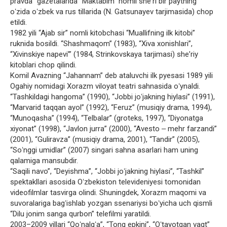
pravda” gazetalarida “Maktabim” nomli sheʼri bir paytning
oʻzida oʻzbek va rus tillarida (N. Gatsunayev tarjimasida) chop
etildi.
1982 yili “Ajab sir” nomli kitobchasi “Muallifning ilk kitobi”
ruknida bosildi. “Shashmaqom” (1983), “Xiva xonishlari”,
“Xivinskiye napeviʼ” (1984, Strinkovskaya tarjimasi) sheʼriy
kitoblari chop qilindi.
Komil Avazning “Jahannam” deb ataluvchi ilk pyesasi 1989 yili
Ogahiy nomidagi Xorazm viloyat teatri sahnasida oʻynaldi.
“Tashkildagi hangoma” (1990), “Jobbi joʻjakning hiylasi” (1991),
“Marvarid taqqan ayol” (1992), “Feruz” (musiqiy drama, 1994),
“Munoqasha” (1994), “Telbalar” (groteks, 1997), “Diyonatga
xiyonat” (1998), “Javlon jurra” (2000), “Avesto ‒ mehr farzandi”
(2001), “Guliravza” (musiqiy drama, 2001), “Tandir” (2005),
“Soʻnggi umidlar” (2007) singari sahna asarlari ham uning
qalamiga mansubdir.
“Saqili navo”, “Deyishma”, “Jobbi joʻjakning hiylasi”, “Tashkil”
spektakllari asosida Oʻzbekiston televideniyesi tomonidan
videofilmlar tasvirga olindi. Shuningdek, Xorazm maqomi va
suvoralariga bagʻishlab yozgan ssenariysi boʻyicha uch qismli
“Dilu jonim sanga qurbon” telefilmi yaratildi.
2003–2009 yillari “Qoʻnalgʻa”, “Tong epkini”, “Oʻtayotgan vaqt”