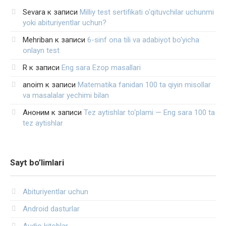
Sevara
к записи
Milliy test sertifikati o‘qituvchilar uchunmi
yoki abituriyentlar uchun?
Mehriban
к записи
6-sinf ona tili va adabiyot bo‘yicha
onlayn test
R
к записи
Eng sara Ezop masallari
anoim
к записи
Matematika fanidan 100 ta qiyin misollar
va masalalar yechimi bilan
Аноним
к записи
Tez aytishlar to‘plami — Eng sara 100 ta
tez aytishlar
Sayt bo’limlari
Abituriyentlar uchun
Android dasturlar
Audio kitoblar