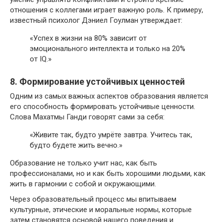
отношения с коллегами играет важную роль. К примеру,
известный психолог Дэниел Гоулман утверждает:
«Успех в жизни на 80% зависит от
эмоционального интеллекта и только на 20%
от IQ.»
8. Формирование устойчивых ценностей
Одним из самых важных аспектов образования является
его способность формировать устойчивые ценности.
Слова Махатмы Ганди говорят сами за себя:
«Живите так, будто умрёте завтра. Учитесь так,
будто будете жить вечно.»
Образование не только учит нас, как быть
профессионалами, но и как быть хорошими людьми, как
жить в гармонии с собой и окружающими.
Через образовательный процесс мы впитываем
культурные, этические и моральные нормы, которые
затем становятся основой нашего поведения и