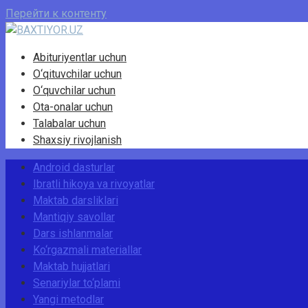
Перейти к контенту
Abituriyentlar uchun
O‘qituvchilar uchun
O‘quvchilar uchun
Ota-onalar uchun
Talabalar uchun
Shaxsiy rivojlanish
Android dasturlar
Ibratli hikoya va rivoyatlar
Maktab darsliklari
Mantiqiy savollar
Dars ishlanmalar
Ko‘rgazmali materiallar
Maktab hujjatlari
Senariylar to‘plami
Yangi metodlar