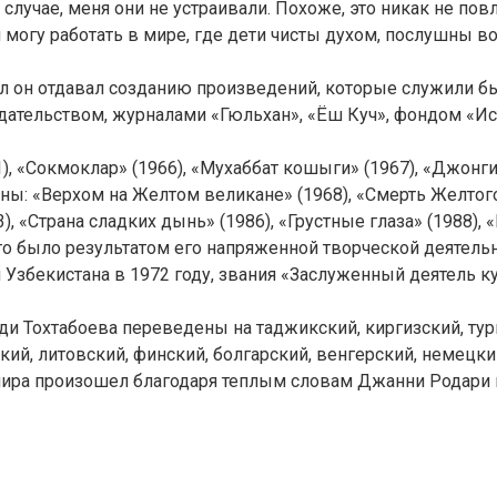
м случае, меня они не устраивали. Похоже, это никак не по
 могу работать в мире, где дети чисты духом, послушны во
иал он отдавал созданию произведений, которые служили 
ательством, журналами «Гюльхан», «Ёш Куч», фондом «Ист
 «Сокмоклар» (1966), «Мухаббат кошыги» (1967), «Джонгин
ны: «Верхом на Желтом великане» (1968), «Смерть Желтого 
3), «Страна сладких дынь» (1986), «Грустные глаза» (1988)
то было результатом его напряженной творческой деятельн
збекистана в 1972 году, звания «Заслуженный деятель ку
и Тохтабоева переведены на таджикский, киргизский, тур
кий, литовский, финский, болгарский, венгерский, немецки
ира произошел благодаря теплым словам Джанни Родари 