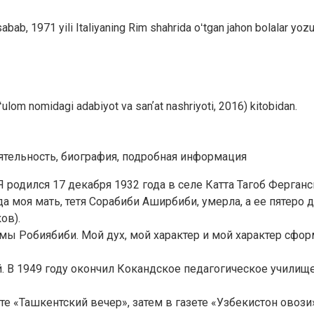
ga sabab, 1971 yili Italiyaning Rim shahrida oʻtgan jahon bolalar y
Gʻulom nomidagi adabiyot va sanʼat nashriyoti, 2016) kitobidan.
еятельность, биография, подробная информация
родился 17 декабря 1932 года в селе Катта Тагоб Ферганск
ода моя мать, тетя Сорабиби Аширбиби, умерла, а ее пятеро
ов).
мы Робиябиби. Мой дух, мой характер и мой характер сфо
. В 1949 году окончил Кокандское педагогическое училище
ете «Ташкентский вечер», затем в газете «Узбекистон овози