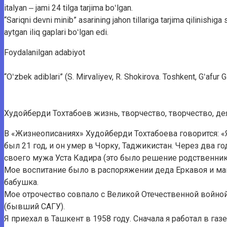
italyan ‒ jami 24 tilga tarjima boʻlgan.
“Sariqni devni minib” asarining jahon tillariga tarjima qilinishi
aytgan iliq gaplari boʻlgan edi.
Foydalanilgan adabiyot
“Oʻzbek adiblari” (S. Mirvaliyev, R. Shokirova. Toshkent, Gʻafur 
Худойберди Тохтабоев жизнь, творчество, творчество, д
В «Жизнеописаниях» Худойберди Тохтабоева говорится: «Я 
был 21 год, и он умер в Чорку, Таджикистан. Через два г
своего мужа Уста Кадира (это было решение родственник
Мое воспитание было в распоряжении деда Еркавоя и ма
бабушка.
Мое отрочество совпало с Великой Отечественной войной
(бывший САГУ).
Я приехал в Ташкент в 1958 году. Сначала я работал в газ