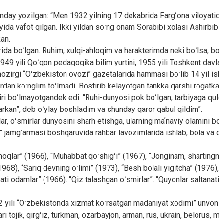
nday yozilgan: “Men 1932 yilning 17 dekabrida Fargʻona viloyati
yida vafot qilgan. Ikki yildan soʻng onam Sorabibi xolasi Ashirbibi
an.
da boʻlgan. Ruhim, xulqi-ahloqim va harakterimda neki boʻlsa, b
. 1949 yili Qoʻqon pedagogika bilim yurtini, 1955 yili Toshkent davl
ozirgi “Oʻzbekiston ovozi” gazetalarida hammasi boʻlib 14 yil is
lardan koʻnglim toʻlmadi. Bostirib kelayotgan tankka qarshi rogatk
ʼsiri boʻlmayotgandek edi. “Ruhi-dunyosi pok boʻlgan, tarbiyaga qu
arkan”, deb oʻylay boshladim va shunday qaror qabul qildim”.
alar, oʻsmirlar dunyosini sharh etishga, ularning maʼnaviy olamini 
dod” jamgʻarmasi boshqaruvida rahbar lavozimlarida ishlab, bola va 
moqlar” (1966), “Muhabbat qoʻshigʻi” (1967), “Jonginam, shartingni 
68), “Sariq devning oʻlimi” (1973), “Besh bolali yigitcha” (1976), 
ati odamlar” (1966), “Qiz talashgan oʻsmirlar”, “Quyonlar saltanat
2 yili “Oʻzbekistonda xizmat koʻrsatgan madaniyat xodimi” unvoni,
jik, qirgʻiz, turkman, ozarbayjon, arman, rus, ukrain, belorus, mol