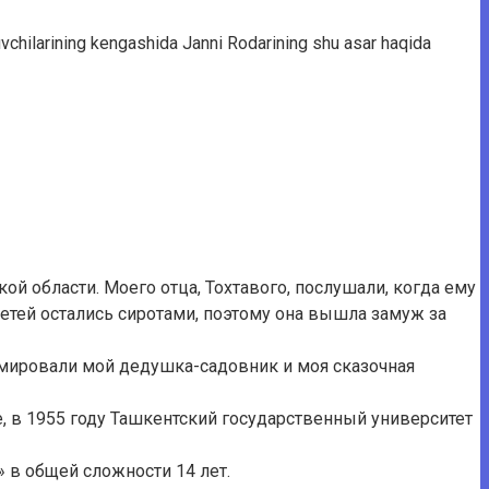
ozuvchilarining kengashida Janni Rodarining shu asar haqida
ой области. Моего отца, Тохтавого, послушали, когда ему
 детей остались сиротами, поэтому она вышла замуж за
рмировали мой дедушка-садовник и моя сказочная
, в 1955 году Ташкентский государственный университет
» в общей сложности 14 лет.