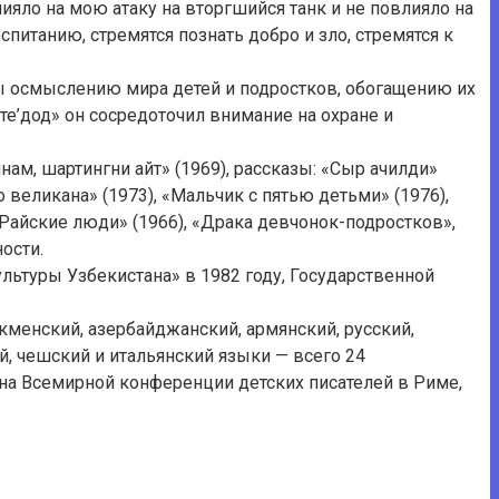
влияло на мою атаку на вторгшийся танк и не повлияло на
спитанию, стремятся познать добро и зло, стремятся к
бы осмыслению мира детей и подростков, обогащению их
е’дод» он сосредоточил внимание на охране и
ам, шартингни айт» (1969), рассказы: «Сыр ачилди»
великана» (1973), «Мальчик с пятью детьми» (1976),
, «Райские люди» (1966), «Драка девчонок-подростков»,
ости.
льтуры Узбекистана» в 1982 году, Государственной
кменский, азербайджанский, армянский, русский,
й, чешский и итальянский языки — всего 24
на Всемирной конференции детских писателей в Риме,