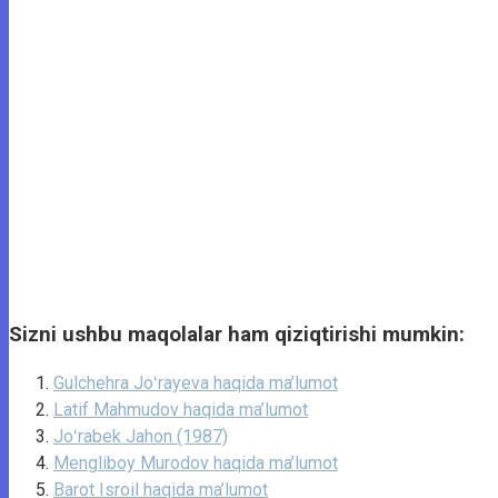
Sizni ushbu maqolalar ham qiziqtirishi mumkin:
Gulchehra Joʻrayeva haqida ma’lumot
Latif Mahmudov haqida ma’lumot
Joʻrabek Jahon (1987)
Mengliboy Murodov haqida ma’lumot
Barot Isroil haqida ma’lumot