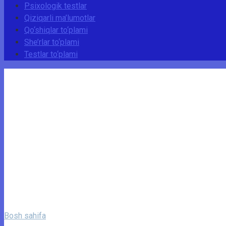
Psixologik testlar
Qiziqarli ma’lumotlar
Qo‘shiqlar to‘plami
She’rlar to‘plami
Testlar to‘plami
Bosh sahifa