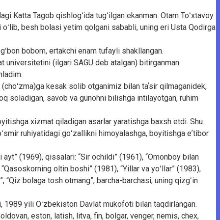
dagi Katta Tagob qishlogʻida tugʻilgan ekanman. Otam Toʻxtavoy
 oʻlib, besh bolasi yetim qolgani sababli, uning eri Usta Qodirga
ogʻbon bobom, ertakchi enam tufayli shakllangan.
at universitetini (ilgari SAGU deb atalgan) bitirganman.
hladim.
a (choʻzma)ga kesak solib otganimiz bilan taʼsir qilmaganidek,
loq soladigan, savob va gunohni bilishga intilayotgan, ruhim
boyitishga xizmat qiladigan asarlar yaratishga baxsh etdi. Shu
oʻsmir ruhiyatidagi goʻzallikni himoyalashga, boyitishga eʼtibor
ayt” (1969), qissalari: “Sir ochildi” (1961), “Omonboy bilan
“Qasoskorning oltin boshi” (1981), “Yillar va yoʻllar” (1983),
i”, “Qiz bolaga tosh otmang”, barcha-barchasi, uning qizgʻin
 1989 yili Oʻzbekiston Davlat mukofoti bilan taqdirlangan.
dovan, eston, latish, litva, fin, bolgar, venger, nemis, chex,