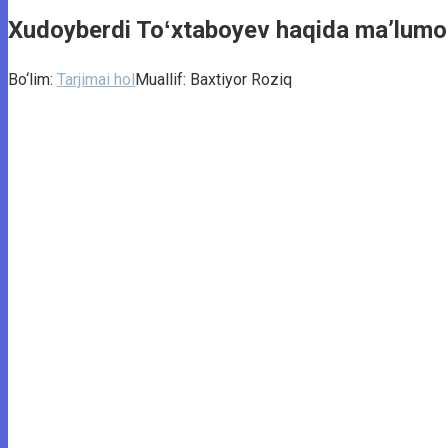
Xudoyberdi Toʻxtaboyev haqida ma’lumo
Bo‘lim:
Tarjimai hol
Muallif:
Baxtiyor Roziq