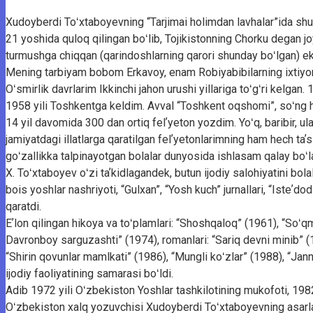
Xudoyberdi Toʻxtaboyevning “Tarjimai holimdan lavhalar”ida shu
21 yoshida quloq qilingan boʻlib, Tojikistonning Chorku degan jo
turmushga chiqqan (qarindoshlarning qarori shunday boʻlgan) ek
Mening tarbiyam bobom Erkavoy, enam Robiyabibilarning ixtiyori
Oʻsmirlik davrlarim Ikkinchi jahon urushi yillariga toʻgʻri kelgan
1958 yili Toshkentga keldim. Avval “Toshkent oqshomi”, soʻng h
14 yil davomida 300 dan ortiq felʼyeton yozdim. Yoʻq, baribir, u
jamiyatdagi illatlarga qaratilgan felʼyetonlarimning ham hech ta
goʻzallikka talpinayotgan bolalar dunyosida ishlasam qalay boʻl
X. Toʻxtaboyev oʻzi taʼkidlagandek, butun ijodiy salohiyatini bol
bois yoshlar nashriyoti, “Gulxan”, “Yosh kuch” jurnallari, “Isteʼ
qaratdi.
Eʼlon qilingan hikoya va toʻplamlari: “Shoshqaloq” (1961), “Soʻq
Davronboy sarguzashti” (1974), romanlari: “Sariq devni minib” (19
“Shirin qovunlar mamlkati” (1986), “Mungli koʻzlar” (1988), “Jann
ijodiy faoliyatining samarasi boʻldi.
Adib 1972 yili Oʻzbekiston Yoshlar tashkilotining mukofoti, 198
Oʻzbekiston xalq yozuvchisi Xudoyberdi Toʻxtaboyevning asarlari to