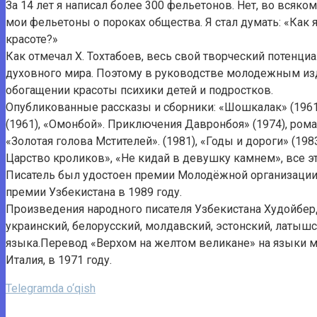
За 14 лет я написал более 300 фельетонов. Нет, во всяко
мои фельетоны о пороках общества. Я стал думать: «Как я
красоте?»
Как отмечал Х. Тохтабоев, весь свой творческий потенц
духовного мира. Поэтому в руководстве молодежным изд
обогащении красоты психики детей и подростков.
Опубликованные рассказы и сборники: «Шошкалак» (1961),
(1961), «Омонбой». Приключения Давронбоя» (1974), рома
«Золотая голова Мстителей». (1981), «Годы и дороги» (198
Царство кроликов», «Не кидай в девушку камнем», все э
Писатель был удостоен премии Молодёжной организации У
премии Узбекистана в 1989 году.
Произведения народного писателя Узбекистана Худойберд
украинский, белорусский, молдавский, эстонский, латышс
языка.Перевод «Верхом на желтом великане» на языки м
Италия, в 1971 году.
Telegramda o‘qish