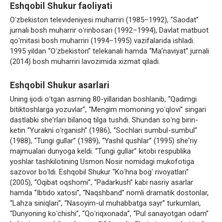
Eshqobil Shukur faoliyati
Oʻzbekiston televideniyesi muharriri (1985–1992), “Saodat”
jurnali bosh muharrir oʻrinbosari (1992–1994), Davlat matbuot
qoʻmitasi bosh muharriri (1994–1995) vazifalarida ishladi.
1995 yildan “Oʻzbekiston” telekanali hamda “Maʼnaviyat” jurnali
(2014) bosh muharriri lavozimida xizmat qiladi.
Eshqobil Shukur asarlari
Uning ijodi oʻtgan asrning 80-yillaridan boshlanib, “Qadimgi
bitiktoshlarga yozuvlar”, “Mengim momoning yoʻqlovi” singari
dastlabki sheʼrlari bilanoq tilga tushdi. Shundan soʻng birin-
ketin “Yurakni oʻrganish” (1986), “Sochlari sumbul-sumbul”
(1988), “Tungi gullar” (1989), “Yashil qushlar” (1995) sheʼriy
majmualari dunyoga keldi. “Tungi gullar” kitobi respublika
yoshlar tashkilotining Usmon Nosir nomidagi mukofotiga
sazovor boʻldi. Eshqobil Shukur “Koʻhna bogʻ rivoyatlari”
(2005), “Oqibat oqshomi”, “Padarkush” kabi nasriy asarlar
hamda “Ibtido xatosi”, “Naqshband” nomli dramatik dostonlar,
“Lahza siniqlari”, “Nasoyim-ul muhabbatga sayr” turkumlari,
“Dunyoning koʻchishi”, “Qoʻriqxonada”, “Pul sanayotgan odam”