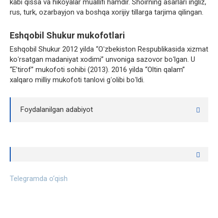
kabi qissa va hikoyalar muallifi hamdir. Shoirning asarlari ingliz,
rus, turk, ozarbayjon va boshqa xorijiy tillarga tarjima qilingan.
Eshqobil Shukur mukofotlari
Eshqobil Shukur 2012 yilda “Oʻzbekiston Respublikasida xizmat
koʻrsatgan madaniyat xodimi” unvoniga sazovor boʻlgan. U
“Eʼtirof” mukofoti sohibi (2013). 2016 yilda “Oltin qalam”
xalqaro milliy mukofoti tanlovi gʻolibi boʻldi.
Foydalanilgan adabiyot
Telegramda o‘qish