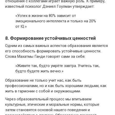
отношения с коллегами играет важную роль. К примеру,
известный психолог Дэниел Гоулман утверждает:
«Успех в жизни на 80% зависит от
эмоционального интеллекта и только на 20%
от IQ.»
8. Формирование устойчивых ценностей
Одним из самых важных аспектов образования является
его способность формировать устойчивые ценности.
Слова Махатмы Ганди говорят сами за себя:
«Живите так, будто умрёте завтра. Учитесь так,
будто будете жить вечно.»
Образование не только учит нас, как быть
профессионалами, но и как быть хорошими людьми, как
жить в гармонии с собой и окружающими.
Через образовательный процесс мы впитываем
культурные, этические и моральные нормы, которые
затем становятся основой нашего поведения и