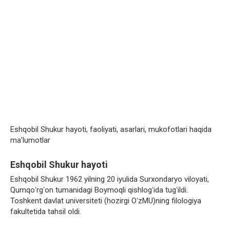
Eshqobil Shukur hayoti, faoliyati, asarlari, mukofotlari haqida
ma’lumotlar
Eshqobil Shukur hayoti
Eshqobil Shukur 1962 yilning 20 iyulida Surxondaryo viloyati,
Qumqoʻrgʻon tumanidagi Boymoqli qishlogʻida tugʻildi.
Toshkent davlat universiteti (hozirgi OʻzMU)ning filologiya
fakultetida tahsil oldi.