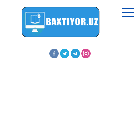
Перейти
к
контенту