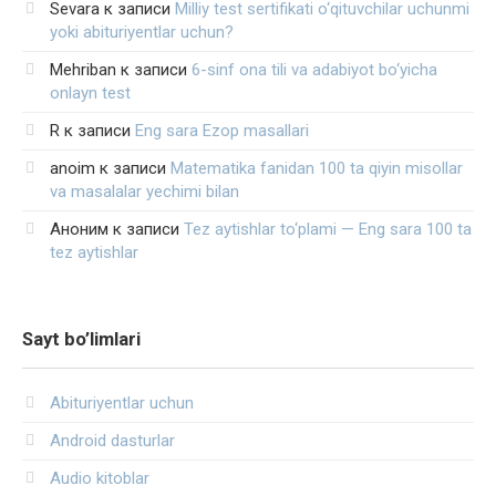
Sevara
к записи
Milliy test sertifikati o‘qituvchilar uchunmi
yoki abituriyentlar uchun?
Mehriban
к записи
6-sinf ona tili va adabiyot bo‘yicha
onlayn test
R
к записи
Eng sara Ezop masallari
anoim
к записи
Matematika fanidan 100 ta qiyin misollar
va masalalar yechimi bilan
Аноним
к записи
Tez aytishlar to‘plami — Eng sara 100 ta
tez aytishlar
Sayt bo’limlari
Abituriyentlar uchun
Android dasturlar
Audio kitoblar