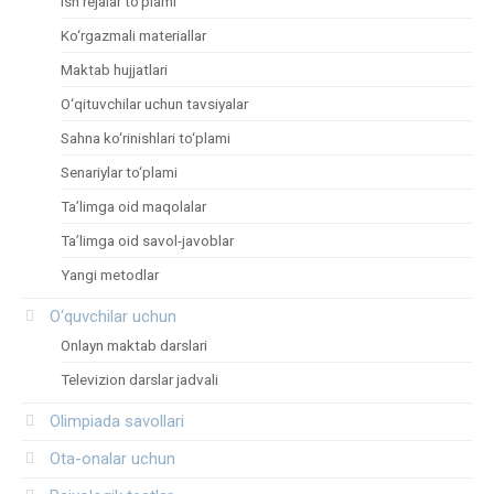
Ish rejalar to‘plami
Ko‘rgazmali materiallar
Maktab hujjatlari
O‘qituvchilar uchun tavsiyalar
Sahna ko‘rinishlari to‘plami
Senariylar to‘plami
Ta’limga oid maqolalar
Ta’limga oid savol-javoblar
Yangi metodlar
O‘quvchilar uchun
Onlayn maktab darslari
Televizion darslar jadvali
Olimpiada savollari
Ota-onalar uchun