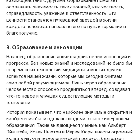
взаимодействия с другими. Образование помогает
осознавать значимость таких понятий, как честность,
справедливость, уважение и ответственность. Эти
ценности становятся путеводной звездой в жизни
каждого человека, направляя его на путь к гармонии и
благополучию.
9. Образование и инновации
Наконец, образование является двигателем инноваций и
прогресса. Без новых знаний и исследований не было бы
современных технологий, медицины и многих других
аспектов нашей жизни, которые мы сегодня считаем
само собой разумеющимися. Лишь через образование
человечество способно продвигаться вперед, создавая
что-то новое и улучшая существующие методы и
технологии.
История показывает, что наиболее значимые открытия и
изобретения были сделаны людьми с высоким уровнем
образования. Такие выдающиеся ученые, как Альберт
Эйнштейн, Исаак Ньютон и Мария Кюри, внесли огромный
вклад в науку и технологический прогресс, благодаря