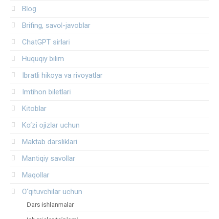
Blog
Brifing, savol-javoblar
ChatGPT sirlari
Huquqiy bilim
Ibratli hikoya va rivoyatlar
Imtihon biletlari
Kitoblar
Ko‘zi ojizlar uchun
Maktab darsliklari
Mantiqiy savollar
Maqollar
O‘qituvchilar uchun
Dars ishlanmalar