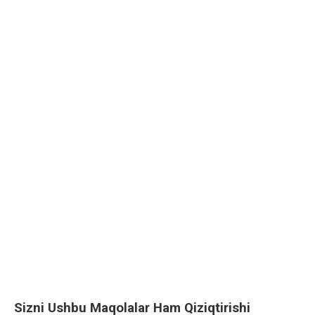
Sizni Ushbu Maqolalar Ham Qiziqtirishi