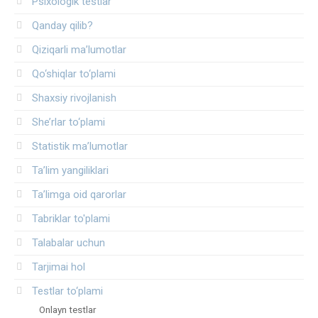
Psixologik testlar
Qanday qilib?
Qiziqarli ma’lumotlar
Qo‘shiqlar to‘plami
Shaxsiy rivojlanish
She’rlar to‘plami
Statistik ma’lumotlar
Ta’lim yangiliklari
Ta’limga oid qarorlar
Tabriklar to'plami
Talabalar uchun
Tarjimai hol
Testlar to‘plami
Onlayn testlar