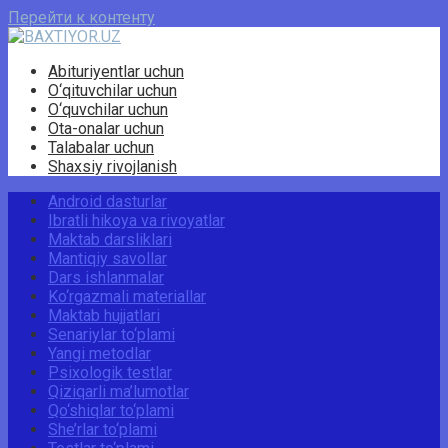
Перейти к контенту
Abituriyentlar uchun
O‘qituvchilar uchun
O‘quvchilar uchun
Ota-onalar uchun
Talabalar uchun
Shaxsiy rivojlanish
Android dasturlar
Ibratli hikoya va rivoyatlar
Maktab darsliklari
Mantiqiy savollar
Dars ishlanmalar
Ko‘rgazmali materiallar
Maktab hujjatlari
Senariylar to‘plami
Yangi metodlar
Psixologik testlar
Qiziqarli ma’lumotlar
Qo‘shiqlar to‘plami
She’rlar to‘plami