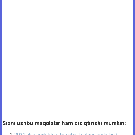
Sizni ushbu maqolalar ham qiziqtirishi mumkin:
2021 akademik litseylar qabul kvotasi tasdiqlandi