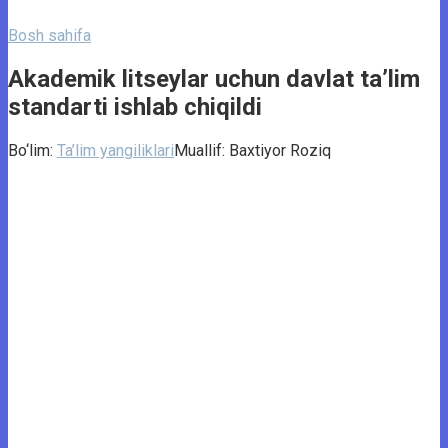
Bosh sahifa
Akademik litseylar uchun davlat taʼlim
standarti ishlab chiqildi
Bo‘lim:
Ta’lim yangiliklari
Muallif:
Baxtiyor Roziq