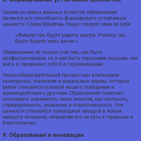
Одним из самых важных аспектов образования
является его способность формировать устойчивые
ценности. Слова Махатмы Ганди говорят сами за себя:
«Живите так, будто умрёте завтра. Учитесь так,
будто будете жить вечно.»
Образование не только учит нас, как быть
профессионалами, но и как быть хорошими людьми, как
жить в гармонии с собой и окружающими.
Через образовательный процесс мы впитываем
культурные, этические и моральные нормы, которые
затем становятся основой нашего поведения и
взаимодействия с другими. Образование помогает
осознавать значимость таких понятий, как честность,
справедливость, уважение и ответственность. Эти
ценности становятся путеводной звездой в жизни
каждого человека, направляя его на путь к гармонии и
благополучию.
9. Образование и инновации