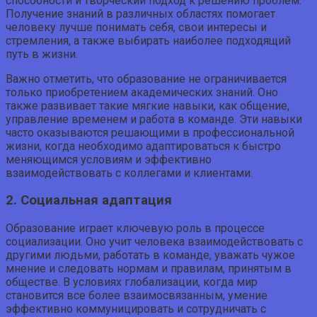
способности и творческий подход к решению проблем.
Получение знаний в различных областях помогает
человеку лучше понимать себя, свои интересы и
стремления, а также выбирать наиболее подходящий
путь в жизни.
Важно отметить, что образование не ограничивается
только приобретением академических знаний. Оно
также развивает такие мягкие навыки, как общение,
управление временем и работа в команде. Эти навыки
часто оказываются решающими в профессиональной
жизни, когда необходимо адаптироваться к быстро
меняющимся условиям и эффективно
взаимодействовать с коллегами и клиентами.
2. Социальная адаптация
Образование играет ключевую роль в процессе
социализации. Оно учит человека взаимодействовать с
другими людьми, работать в команде, уважать чужое
мнение и следовать нормам и правилам, принятым в
обществе. В условиях глобализации, когда мир
становится все более взаимосвязанным, умение
эффективно коммуницировать и сотрудничать с