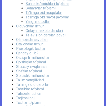
Sahna ko‘rinishlari to‘plami
Senariylar to‘plami
Ta’limga oid maqolalar
Ta’limga oid savol-javoblar
Yangi metodlar
O‘quvchilar uchun
Onlayn maktab darslari
Televizion darslar jadvali
Olimpiada savollari
Ota-onalar uchun
Psixologik testlar
Qanday qilib?
Qiziqarli ma’lumotlar
Qo‘shiqlar to‘plami
Shaxsiy rivojlanish
She’rlar to‘plami
Statistik ma’lumotlar
Ta’lim yangiliklari
Ta’limga oid qarorlar
Tabriklar to'plami
Talabalar uchun
Tarjimai hol
Testlar to‘plami