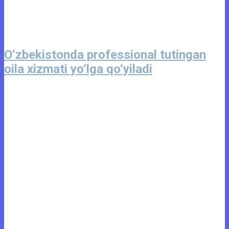
O‘zbekistonda professional tutingan
oila xizmati yo‘lga qo‘yiladi