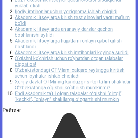
yuklab olish
Ijodiy imtihonlar uchun yo‘riqnoma ishlab chiqildi
Akademik litseylarga kirish test sinovlari vaqti ma’lum
bo‘ldi
Akademik litseylarda an’anaviy darslar qachon
boshlanishi aytildi
Akademik litseylarga hujjatlarni onlayn qabul qilish
boshlandi
Akademik litseylarga kirish imtihonlari keyinga surildi
O‘qishni ko‘chirish uchun ro‘yhatdan o‘tgan talabalar
diqqatiga!
O‘zbekistondagi OTMlarni xalqaro reytingga kiritish
uchun loyihalar ishlab chiqiladi
Xorijiy davlat OTMining kunduzgi-sirtqi ta’lim shaklidan
O‘zbekistonga o‘qishni ko‘chirish mumkinmi?
Endi akademik taʼtil olgan talabalar oʻqishni “sirtqi”,
“kechki”, “onlayn” shakllarga oʻzgartirishi mumkin
Рейтинг