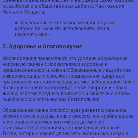
оценивать действия властей и выражать свою позицию
на выборах и в общественных дебатах. Как говорил
Нельсон Мандела:
«Образование — это самое мощное оружие,
которое вы можете использовать, чтобы
изменить мир.»
5. Здоровье и благополучие
Исследования показывают, что уровень образования
напрямую связан с показателями здоровья и
продолжительности жизни. Образованные люди более
информированы о способах поддержания здоровья,
правильном питании и профилактике заболеваний. Они с
большей вероятностью будут вести здоровый образ
жизни, избегая вредных привычек и заботясь о своем
физическом и психическом благополучии.
Образование также способствует развитию навыков
самоконтроля и управления стрессом, что крайне важно
в условиях современного мира, где многие
сталкиваются с высоким уровнем напряженности.
Люди, которые умеют управлять своими эмоциями и