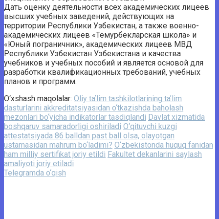
Дать оценку деятельности всех академических лицеев
высших учебных заведений, действующих на
территории Республики Узбекистан, а также военно-
академических лицеев «Темурбекларская школа» и
«Юный пограничник», академических лицеев МВД
Республики Узбекистан Узбекистана и качества
учебников и учебных пособий и является основой для
разработки квалификационных требований, учебных
планов и программ.
O‘xshash maqolalar:
Oliy taʼlim tashkilotlarining taʼlim
dasturlarini akkreditatsiyasidan o‘tkazishda baholash
mezonlari bo‘yicha indikatorlar tasdiqlandi
Davlat xizmatida
boshqaruv samaradorligi oshiriladi
O‘qituvchi kuzgi
attestatsiyada 86 balldan past ball olsa, olayotgan
ustamasidan mahrum bo‘ladimi?
O‘zbekistonda huquq fanidan
ham milliy sertifikat joriy etildi
Fakultet dekanlarini saylash
amaliyoti joriy etiladi
Telegramda o‘qish