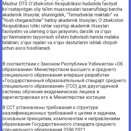
Mazkur DTS Oʻzbekiston Respublikasi hududida faoliyat
koʻrsatayotgan oliy taʼlim muassasalari tasarrufidagi barcha
akademik litseylar, shuningdek, “Temurbeklar maktabi” va
“Yosh chegarachilar” harbiy akademik litseylari, Oʻzbekiston
Respublikasi Ichki ishlar vazirligi akademik litseylari
faoliyatini va ularning oʻquv jarayonini, darslik va oʻquv
qoʻllanmalarini tayyorlash sifatini baholash hamda malaka
talablari, oʻquv rejalari va oʻquv dasturlarini ishlab chiqish
uchun asos hisoblanadi.
В соответствии с Законом Республики Узбекистан «Об
образовании» Министерством высшего и среднего
специального образования впервые разработан
«Государственный образовательный стандарт среднего
специального образования» (ГСО) для двухгодичной
системы обучения академических лицеев и
зарегистрировал его в Министерстве юстиции.
В ССТ установлены требования к структуре
квалификационных требований к целям и задачам,
основным принципам, компонентам и направлениям
образования Государственного стандарта среднего
специального образования 3596:2021.