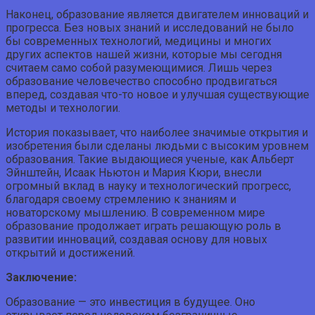
Наконец, образование является двигателем инноваций и
прогресса. Без новых знаний и исследований не было
бы современных технологий, медицины и многих
других аспектов нашей жизни, которые мы сегодня
считаем само собой разумеющимися. Лишь через
образование человечество способно продвигаться
вперед, создавая что-то новое и улучшая существующие
методы и технологии.
История показывает, что наиболее значимые открытия и
изобретения были сделаны людьми с высоким уровнем
образования. Такие выдающиеся ученые, как Альберт
Эйнштейн, Исаак Ньютон и Мария Кюри, внесли
огромный вклад в науку и технологический прогресс,
благодаря своему стремлению к знаниям и
новаторскому мышлению. В современном мире
образование продолжает играть решающую роль в
развитии инноваций, создавая основу для новых
открытий и достижений.
Заключение:
Образование — это инвестиция в будущее. Оно