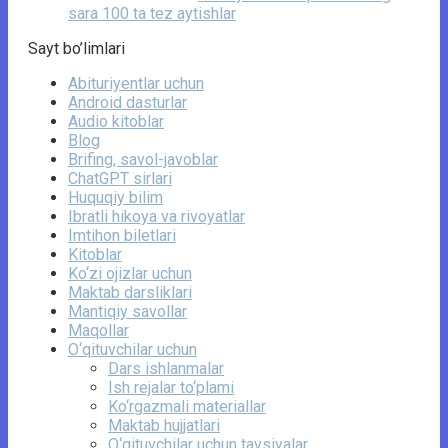
sara 100 ta tez aytishlar
Sayt bo’limlari
Abituriyentlar uchun
Android dasturlar
Audio kitoblar
Blog
Brifing, savol-javoblar
ChatGPT sirlari
Huquqiy bilim
Ibratli hikoya va rivoyatlar
Imtihon biletlari
Kitoblar
Ko‘zi ojizlar uchun
Maktab darsliklari
Mantiqiy savollar
Maqollar
O‘qituvchilar uchun
Dars ishlanmalar
Ish rejalar to‘plami
Ko‘rgazmali materiallar
Maktab hujjatlari
O‘qituvchilar uchun tavsiyalar