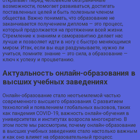
открывает перед человеком безграничные
возможности, помогает развиваться, достигать
поставленных целей и быть полезным членом
общества. Важно понимать, что образование не
заканчивается получением диплома — это процесс,
который продолжается на протяжении всей жизни.
Стремление к знаниям и саморазвитию делает нас
лучше и позволяет идти в ногу с быстро меняющимся
миром. Итак, если вы еще раздумываете, нужно ли
учиться, помните: знание — это сила, а образование —
ключ к успеху и процветанию.
Актуальность онлайн-образования в
высших учебных заведениях
Онлайн-образование стало неотъемлемой частью
современного высшего образования. С развитием
технологий и появлением глобальных вызовов, таких
как пандемия COVID-19, важность онлайн-обучения в
университетах и институтах возросла многократно. В
этом посте мы рассмотрим, почему онлайн-образование
в высших учебных заведениях стало настолько важным
и как оно влияет на образовательный процесс.