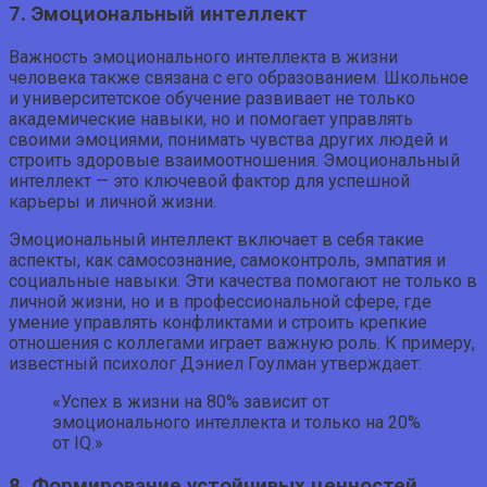
7. Эмоциональный интеллект
Важность эмоционального интеллекта в жизни
человека также связана с его образованием. Школьное
и университетское обучение развивает не только
академические навыки, но и помогает управлять
своими эмоциями, понимать чувства других людей и
строить здоровые взаимоотношения. Эмоциональный
интеллект — это ключевой фактор для успешной
карьеры и личной жизни.
Эмоциональный интеллект включает в себя такие
аспекты, как самосознание, самоконтроль, эмпатия и
социальные навыки. Эти качества помогают не только в
личной жизни, но и в профессиональной сфере, где
умение управлять конфликтами и строить крепкие
отношения с коллегами играет важную роль. К примеру,
известный психолог Дэниел Гоулман утверждает:
«Успех в жизни на 80% зависит от
эмоционального интеллекта и только на 20%
от IQ.»
8. Формирование устойчивых ценностей