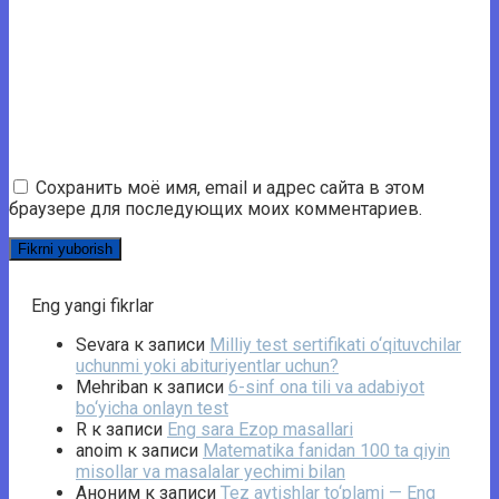
Сохранить моё имя, email и адрес сайта в этом
браузере для последующих моих комментариев.
Eng yangi fikrlar
Sevara
к записи
Milliy test sertifikati o‘qituvchilar
uchunmi yoki abituriyentlar uchun?
Mehriban
к записи
6-sinf ona tili va adabiyot
bo‘yicha onlayn test
R
к записи
Eng sara Ezop masallari
anoim
к записи
Matematika fanidan 100 ta qiyin
misollar va masalalar yechimi bilan
Аноним
к записи
Tez aytishlar to‘plami — Eng