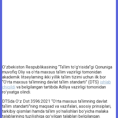
Oʻzbekiston Respublikasining “Taʼlim toʻgʻrisida”gi Qonuniga
muvofiq Oliy va oʻrta maxsus taʼlim vazirligi tomonidan
akademik litseylarning ikki yillik taʼlim tizimi uchun ilk bor
“Oʻrta maxsus taʼlimning davlat taʼlim standarti” (DTS)
ishlab
chiqildi
va belgilangan tartibda Adliya vazirligi tomonidan
roʻyxatga olindi.
DTSda Oʻz Dst 3596:2021 “Oʻrta maxsus taʼlimning davlat
taʼlim standarti”ning maqsad va vazifalari, asosiy prinsiplari,
tarkibiy qismlari hamda taʼlim yoʻnalishlari boʻyicha malaka
talablarining tuzilishiga qoʻyilgan talablari belgilangan.