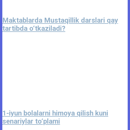
Maktablarda Mustaqillik darslari qay
tartibda o‘tkaziladi?
1-iyun bolalarni himoya qilish kuni
senariylar to‘plami