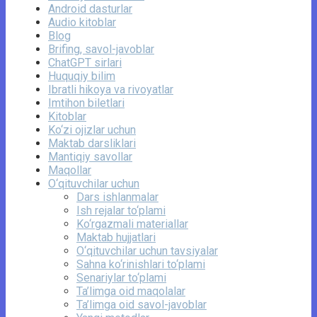
Android dasturlar
Audio kitoblar
Blog
Brifing, savol-javoblar
ChatGPT sirlari
Huquqiy bilim
Ibratli hikoya va rivoyatlar
Imtihon biletlari
Kitoblar
Ko‘zi ojizlar uchun
Maktab darsliklari
Mantiqiy savollar
Maqollar
O‘qituvchilar uchun
Dars ishlanmalar
Ish rejalar to‘plami
Ko‘rgazmali materiallar
Maktab hujjatlari
O‘qituvchilar uchun tavsiyalar
Sahna ko‘rinishlari to‘plami
Senariylar to‘plami
Ta’limga oid maqolalar
Ta’limga oid savol-javoblar