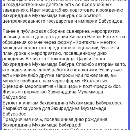
и государственный деятель есть во всех учебных
заведениях; Идет масштабная подготовка к рождению
Захириддина Мухаммада Бабура, основателя
централизованного государства и империи Бабуридов.
Ранее я публиковал сборник сценариев мероприятия,
посвященного дню рождения Хазрата Навои. В ответ на
обращения ко мне через форму «Контакты» многих
молодых педагогов представляю сценарий, буклет и
план урока к мероприятию, посвященному дню
рождения Великого Полководца, Царя и Поэта
Захириддина Мухаммада Бабура. Спасибо авторам за то,
что поделились своей работой с коллегами. Если у вас
есть какие-либо другие запросы или пожелания, вы
можете сообщить нам через форму «Контакты».
Сценарий мероприятия «Наш царь и поэт-предок».doc
Жизнь и творчество Захириддина Мухаммада
Бабура.doc
Буклет к книгам Захириддина Мухаммада Бабура.docx
Разработка урока для Захириддина Мухаммада
Бабура.doc
Праздничная ночь, посвященная дню рождения
Захириддина Мухаммада Бабура.pdf