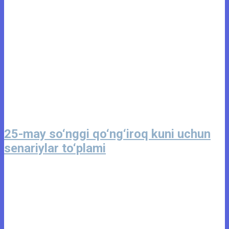
25-may so‘nggi qo‘ng‘iroq kuni uchun
senariylar to‘plami