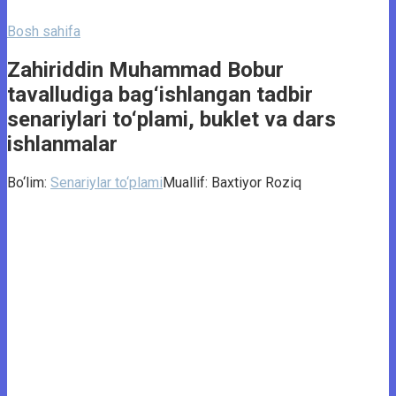
Bosh sahifa
Zahiriddin Muhammad Bobur
tavalludiga bag‘ishlangan tadbir
senariylari to‘plami, buklet va dars
ishlanmalar
Bo‘lim:
Senariylar to‘plami
Muallif:
Baxtiyor Roziq