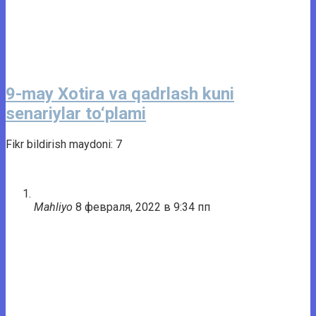
9-may Xotira va qadrlash kuni
senariylar to‘plami
Fikr bildirish maydoni: 7
Mahliyo
8 февраля, 2022 в 9:34 пп