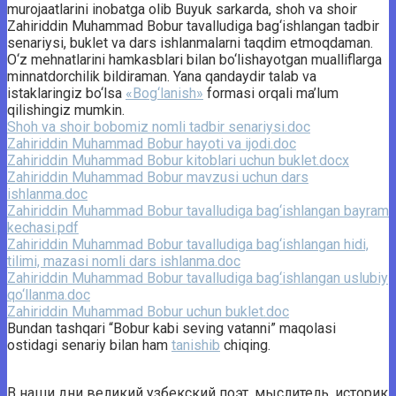
murojaatlarini inobatga olib Buyuk sarkarda, shoh va shoir
Zahiriddin Muhammad Bobur tavalludiga bag‘ishlangan tadbir
senariysi, buklet va dars ishlanmalarni taqdim etmoqdaman.
O‘z mehnatlarini hamkasblari bilan bo‘lishayotgan mualliflarga
minnatdorchilik bildiraman. Yana qandaydir talab va
istaklaringiz bo‘lsa
«Bog‘lanish»
formasi orqali ma’lum
qilishingiz mumkin.
Shoh va shoir bobomiz nomli tadbir senariysi.doc
Zahiriddin Muhammad Bobur hayoti va ijodi.doc
Zahiriddin Muhammad Bobur kitoblari uchun buklet.docx
Zahiriddin Muhammad Bobur mavzusi uchun dars
ishlanma.doc
Zahiriddin Muhammad Bobur tavalludiga bag‘ishlangan bayram
kechasi.pdf
Zahiriddin Muhammad Bobur tavalludiga bag‘ishlangan hidi,
tilimi, mazasi nomli dars ishlanma.doc
Zahiriddin Muhammad Bobur tavalludiga bag‘ishlangan uslubiy
qo‘llanma.doc
Zahiriddin Muhammad Bobur uchun buklet.doc
Bundan tashqari “Bobur kabi seving vatanni” maqolasi
ostidagi senariy bilan ham
tanishib
chiqing.
В наши дни великий узбекский поэт, мыслитель, историк