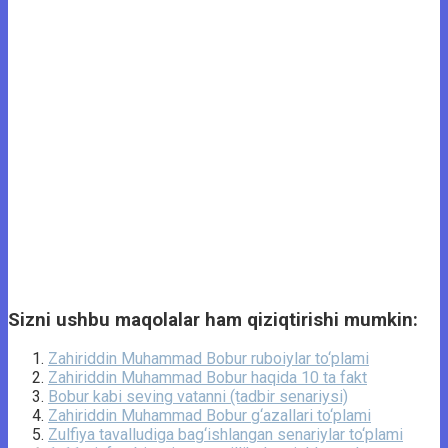
Sizni ushbu maqolalar ham qiziqtirishi mumkin:
Zahiriddin Muhammad Bobur ruboiylar to‘plami
Zahiriddin Muhammad Bobur haqida 10 ta fakt
Bobur kabi seving vatanni (tadbir senariysi)
Zahiriddin Muhammad Bobur g‘azallari to‘plami
Zulfiya tavalludiga bag‘ishlangan senariylar to‘plami