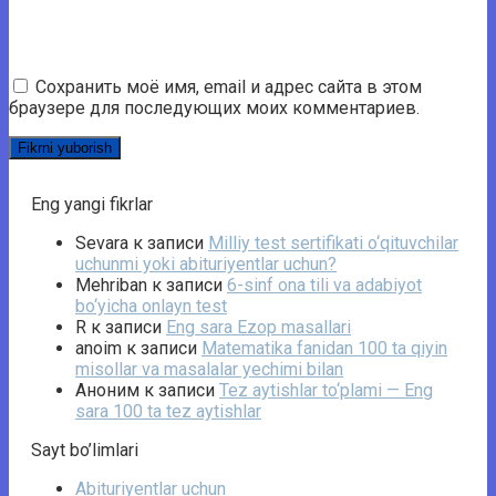
Сохранить моё имя, email и адрес сайта в этом
браузере для последующих моих комментариев.
Eng yangi fikrlar
Sevara
к записи
Milliy test sertifikati o‘qituvchilar
uchunmi yoki abituriyentlar uchun?
Mehriban
к записи
6-sinf ona tili va adabiyot
bo‘yicha onlayn test
R
к записи
Eng sara Ezop masallari
anoim
к записи
Matematika fanidan 100 ta qiyin
misollar va masalalar yechimi bilan
Аноним
к записи
Tez aytishlar to‘plami — Eng
sara 100 ta tez aytishlar
Sayt bo’limlari
Abituriyentlar uchun