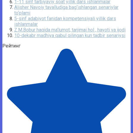
1-11 sinf tarbiyaviy soat yillik dars ishlanmalar
Alisher Navoiy tavalludiga bag‘ishlangan senariylar
to‘plami
5-sinf adabiyot fanidan kompetensiyali yillik dars
ishlanmalar
Z.M.Bobur haqida ma’lumot, tarjimai hol , hayoti va ijodi
10-dekabr madhiya qabul qilingan kun tadbir senariysi
Рейтинг