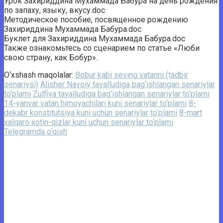
Урок Захириддина Мухаммада Бабура на день рождения
по запаху, языку, вкусу.doc
Методическое пособие, посвященное рождению
Захириддина Мухаммада Бабура.doc
Буклет для Захириддина Мухаммада Бабура.doc
Также ознакомьтесь со сценарием по статье «Люби
свою страну, как Бобур».
O‘xshash maqolalar:
Bobur kabi seving vatanni (tadbir
senariysi)
Alisher Navoiy tavalludiga bag‘ishlangan senariylar
to‘plami
Zulfiya tavalludiga bag‘ishlangan senariylar to‘plami
14-yanvar vatan himoyachilari kuni senariylar to‘plami
8-
dekabr konstitutsiya kuni uchun senariylar to‘plami
8-mart
xalqaro xotin-qizlar kuni uchun senariylar to‘plami
Telegramda o‘qish