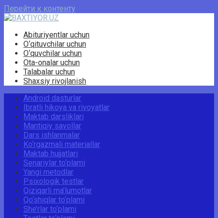
Перейти к контенту
Abituriyentlar uchun
O‘qituvchilar uchun
O‘quvchilar uchun
Ota-onalar uchun
Talabalar uchun
Shaxsiy rivojlanish
Android dasturlar
Ibratli hikoya va rivoyatlar
Maktab darsliklari
Mantiqiy savollar
Dars ishlanmalar
Ko‘rgazmali materiallar
Maktab hujjatlari
Senariylar to‘plami
Yangi metodlar
Psixologik testlar
Qiziqarli ma’lumotlar
Qo‘shiqlar to‘plami
She’rlar to‘plami