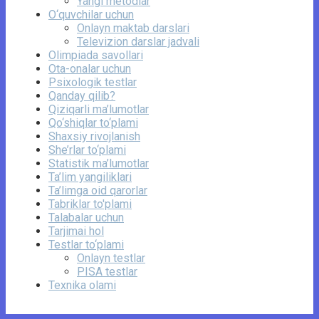
Yangi metodlar
O‘quvchilar uchun
Onlayn maktab darslari
Televizion darslar jadvali
Olimpiada savollari
Ota-onalar uchun
Psixologik testlar
Qanday qilib?
Qiziqarli ma’lumotlar
Qo‘shiqlar to‘plami
Shaxsiy rivojlanish
She’rlar to‘plami
Statistik ma’lumotlar
Ta’lim yangiliklari
Ta’limga oid qarorlar
Tabriklar to'plami
Talabalar uchun
Tarjimai hol
Testlar to‘plami
Onlayn testlar
PISA testlar
Texnika olami