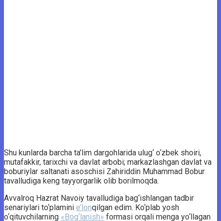
Shu kunlarda barcha ta’lim dargohlarida ulug‘ o‘zbek shoiri,
mutafakkir, tarixchi va davlat arbobi; markazlashgan davlat va
boburiylar saltanati asoschisi Zahiriddin Muhammad Bobur
tavalludiga keng tayyorgarlik olib borilmoqda.
Avvalroq Hazrat Navoiy tavalludiga bag‘ishlangan tadbir
senariylari to‘plamini
e’lon
qilgan edim. Ko‘plab yosh
o‘qituvchilarning
«Bog‘lanish»
formasi orqali menga yo‘llagan