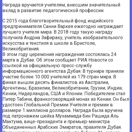
Награда вручается учителям, внесшим значительный
вклад в развитие педагогической профессии.
С 2015 года благотворительный фонд индийского
предпринимателя Санни Варкея ежегодно награждает
лучшего учителя мира. В 2018 году такую ​​награду
получила Андриа Зафираку, учитель изобразительного
искусства и текстиля в школе в Бристоле,
Великобритания.
В этом году церемония награждения состоялась 24
марта в Дубае. Об этом сообщает РИА Новости со
ссылкой на официальную пресс-службу
информационного агентства Дубая. В турнире приняли
участие более 10 000 учителей из 179 стран мира. В
финал вышли десять финалистов из Австралии,
Аргентины, Бразилии, Великобритании, Грузии, Индии,
Кении, Нидерландов, США и Японии. Победителем стал
Питер Табичи, франкоговорящий монах из Кении. Он был
удостоен Глобальной Премии Учителя и премии в
размере 1 миллиона долларов. Награда была вручена
под патронажем шейха Мухаммада бин Рашида Аль
Мактума, вице-президента и премьер-министра
Объединенных Арабских Эмиратов, правителя Дубая.