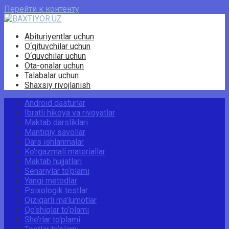
Перейти к контенту
Abituriyentlar uchun
O‘qituvchilar uchun
O‘quvchilar uchun
Ota-onalar uchun
Talabalar uchun
Shaxsiy rivojlanish
Android dasturlar
Ibratli hikoya va rivoyatlar
Maktab darsliklari
Mantiqiy savollar
Dars ishlanmalar
Ko‘rgazmali materiallar
Maktab hujjatlari
Senariylar to‘plami
Yangi metodlar
Psixologik testlar
Qiziqarli ma’lumotlar
Qo‘shiqlar to‘plami
She’rlar to‘plami