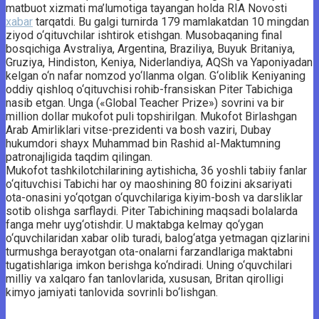
matbuot xizmati ma’lumotiga tayangan holda RIA Novosti
xabar
tarqatdi. Bu galgi turnirda 179 mamlakatdan 10 mingdan
ziyod o‘qituvchilar ishtirok etishgan. Musobaqaning final
bosqichiga Avstraliya, Argentina, Braziliya, Buyuk Britaniya,
Gruziya, Hindiston, Keniya, Niderlandiya, AQSh va Yaponiyadan
kelgan o‘n nafar nomzod yo‘llanma olgan. G‘oliblik Keniyaning
oddiy qishloq o‘qituvchisi rohib-fransiskan Piter Tabichiga
nasib etgan. Unga («Global Teacher Prize») sovrini va bir
million dollar mukofot puli topshirilgan. Mukofot Birlashgan
Arab Amirliklari vitse-prezidenti va bosh vaziri, Dubay
hukumdori shayx Muhammad bin Rashid al-Maktumning
patronajligida taqdim qilingan.
Mukofot tashkilotchilarining aytishicha, 36 yoshli tabiiy fanlar
o‘qituvchisi Tabichi har oy maoshining 80 foizini aksariyati
ota-onasini yo‘qotgan o‘quvchilariga kiyim-bosh va darsliklar
sotib olishga sarflaydi. Piter Tabichining maqsadi bolalarda
fanga mehr uyg‘otishdir. U maktabga kelmay qo‘ygan
o‘quvchilaridan xabar olib turadi, balog‘atga yetmagan qizlarini
turmushga berayotgan ota-onalarni farzandlariga maktabni
tugatishlariga imkon berishga ko‘ndiradi. Uning o‘quvchilari
milliy va xalqaro fan tanlovlarida, xususan, Britan qirolligi
kimyo jamiyati tanlovida sovrinli bo‘lishgan.