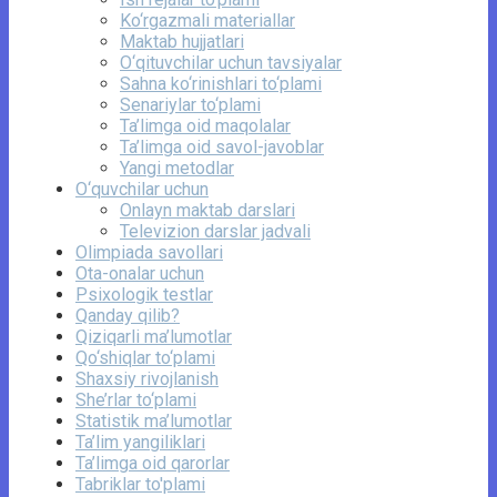
Ko‘rgazmali materiallar
Maktab hujjatlari
O‘qituvchilar uchun tavsiyalar
Sahna ko‘rinishlari to‘plami
Senariylar to‘plami
Ta’limga oid maqolalar
Ta’limga oid savol-javoblar
Yangi metodlar
O‘quvchilar uchun
Onlayn maktab darslari
Televizion darslar jadvali
Olimpiada savollari
Ota-onalar uchun
Psixologik testlar
Qanday qilib?
Qiziqarli ma’lumotlar
Qo‘shiqlar to‘plami
Shaxsiy rivojlanish
She’rlar to‘plami
Statistik ma’lumotlar
Ta’lim yangiliklari
Ta’limga oid qarorlar
Tabriklar to'plami