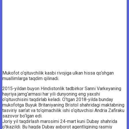
Mukofot o‘qituvchilik kasbi rivojiga ulkan hissa qo‘shgan
muallimlarga taqdim qilinadi.
2015-yildan buyon Hindistonlik tadbirkor Sanni Varkeyaning
hayriya jamg‘armasi har yili dunyoning eng yaxshi
o‘qituvchisini taqdirlab keladi. O‘tgan 2018-yilda bunday
mukofotga Buyuk Britaniyaning Bristol shahridagi maktabning
tasviriy san’at va to‘qimachilik ishi o‘qituvchisi Andria Zafiraku
sazovor bo‘lgan edi.
Joriy yil taqdirlash marosimi 24-mart kuni Dubay shahrida
o‘tkazildi. Bu haqda Dubay axborot agentligining rasmiy