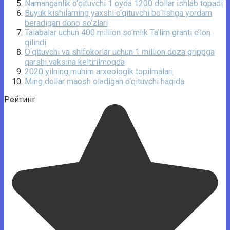
Namanganlik o‘qituvchi 1 oyda 1200 dollar ishlab topadi
Buyuk kishilarning yaxshi o‘qituvchi bo‘lishga yordam
beradigan dono so‘zlari
Talabalar uchun 400 million so‘mlik Ta’lim granti e’lon
qilindi
O‘qituvchi va shifokorlar uchun 1 million doza grippga
qarshi vaksina keltirilmoqda
2020 yilning muhim arxeologik topilmalari
Ming dollar maosh oladigan o‘qituvchi haqida
Рейтинг