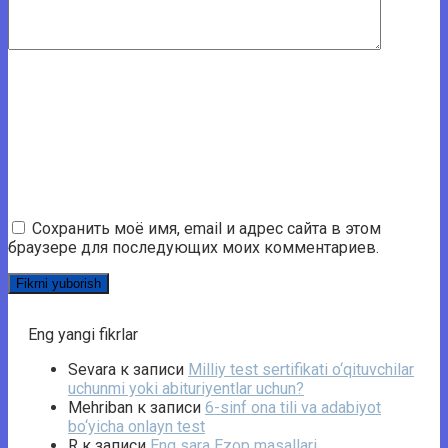
Сохранить моё имя, email и адрес сайта в этом
браузере для последующих моих комментариев.
Eng yangi fikrlar
Sevara
к записи
Milliy test sertifikati o‘qituvchilar
uchunmi yoki abituriyentlar uchun?
Mehriban
к записи
6-sinf ona tili va adabiyot
bo‘yicha onlayn test
R
к записи
Eng sara Ezop masallari