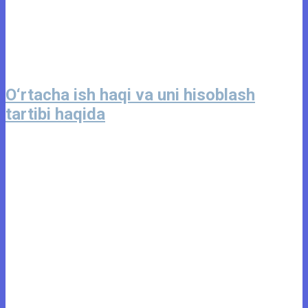
O‘rtacha ish haqi va uni hisoblash
tartibi haqida