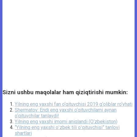
Sizni ushbu maqolalar ham qiziqtirishi mumkin:
Yilning eng yaxshi fan o‘qituvchisi 2019 g‘oliblar ro‘yhati
Shermatov: Endi eng yaxshi o‘qituvchilarni aynan
o‘qituvchilar tanlaydi!
Yilning eng yaxshi imomi aniqlandi (O‘zbekiston)
“Yilning eng yaxshi oʻzbek tili oʻqituvchisi” tanlovi
shartlari