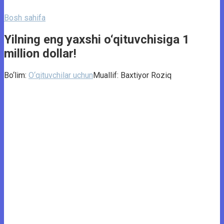
Bosh sahifa
Yilning eng yaxshi o‘qituvchisiga 1
million dollar!
Bo‘lim:
O‘qituvchilar uchun
Muallif:
Baxtiyor Roziq