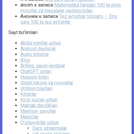
anoim
к записи
Matematika fanidan 100 ta qiyin
misollar va masalalar yechimi bilan
Аноним
к записи
Tez aytishlar to‘plami — Eng
sara 100 ta tez aytishlar
Sayt bo’limlari
Abituriyentlar uchun
Android dasturlar
Audio kitoblar
Blog
Brifing, savol-javoblar
ChatGPT sirlari
Huquqiy bilim
Ibratli hikoya va rivoyatlar
Imtihon biletlari
Kitoblar
Ko‘zi ojizlar uchun
Maktab darsliklari
Mantiqiy savollar
Maqollar
O‘qituvchilar uchun
Dars ishlanmalar
Ish rejalar to‘plami