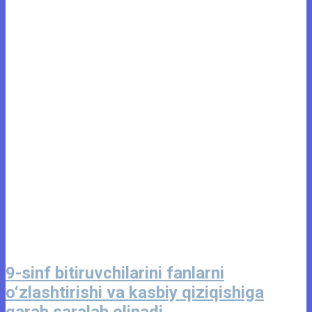
9-sinf bitiruvchilarini fanlarni
o‘zlashtirishi va kasbiy qiziqishiga