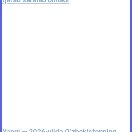
qarab saralab olinadi
Yangi — 2026-yilda O‘zbekistonning