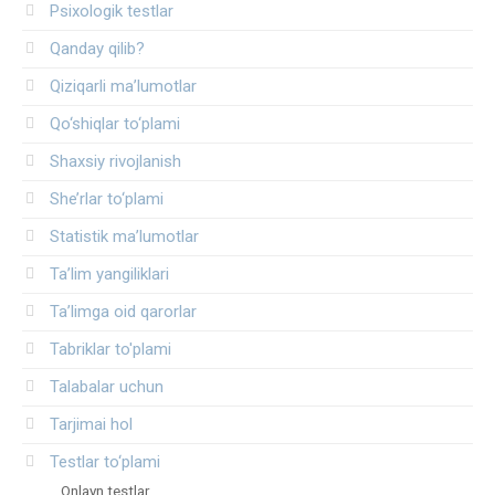
Psixologik testlar
Qanday qilib?
Qiziqarli ma’lumotlar
Qo‘shiqlar to‘plami
Shaxsiy rivojlanish
She’rlar to‘plami
Statistik ma’lumotlar
Ta’lim yangiliklari
Ta’limga oid qarorlar
Tabriklar to'plami
Talabalar uchun
Tarjimai hol
Testlar to‘plami
Onlayn testlar