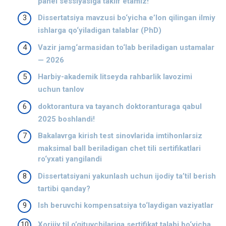
panel sessiyasiga taklif etamiz!
Dissertatsiya mavzusi bo‘yicha eʼlon qilingan ilmiy
ishlarga qo‘yiladigan talablar (PhD)
Vazir jamg‘armasidan to‘lab beriladigan ustamalar
— 2026
Harbiy-akademik litseyda rahbarlik lavozimi
uchun tanlov
doktorantura va tayanch doktoranturaga qabul
2025 boshlandi!
Bakalavrga kirish test sinovlarida imtihonlarsiz
maksimal ball beriladigan chet tili sertifikatlari
ro‘yxati yangilandi
Dissertatsiyani yakunlash uchun ijodiy ta’til berish
tartibi qanday?
Ish beruvchi kompensatsiya to‘laydigan vaziyatlar
Xorijiy til o’qituvchilariga sertifikat talabi bo‘yicha