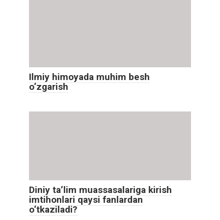
Ilmiy himoyada muhim besh
o‘zgarish
Diniy ta’lim muassasalariga kirish
imtihonlari qaysi fanlardan
o‘tkaziladi?