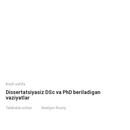
Bosh sahifa
Dissertatsiyasiz DSc va PhD beriladigan
vaziyatlar
Talabalar uchun
Baxtiyor Roziq