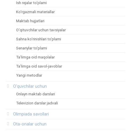
Ish rejalar to‘plami
Ko‘rgazmali materiallar
Maktab hujjatlari
O‘qituvchilar uchun tavsiyalar
Sahna ko‘rinishlari to‘plami
Senariylar to‘plami
Ta’limga oid maqolalar
Ta’limga oid savol-javoblar
Yangi metodlar
O‘quvchilar uchun
Onlayn maktab darslari
Televizion darslar jadvali
Olimpiada savollari
Ota-onalar uchun