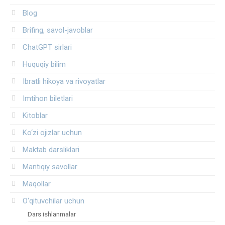
Blog
Brifing, savol-javoblar
ChatGPT sirlari
Huquqiy bilim
Ibratli hikoya va rivoyatlar
Imtihon biletlari
Kitoblar
Ko‘zi ojizlar uchun
Maktab darsliklari
Mantiqiy savollar
Maqollar
O‘qituvchilar uchun
Dars ishlanmalar