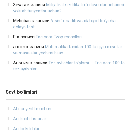
Sevara
к записи
Milliy test sertifikati o‘qituvchilar uchunmi
yoki abituriyentlar uchun?
Mehriban
к записи
6-sinf ona tili va adabiyot bo‘yicha
onlayn test
R
к записи
Eng sara Ezop masallari
anoim
к записи
Matematika fanidan 100 ta qiyin misollar
va masalalar yechimi bilan
Аноним
к записи
Tez aytishlar to‘plami — Eng sara 100 ta
tez aytishlar
Sayt bo’limlari
Abituriyentlar uchun
Android dasturlar
Audio kitoblar