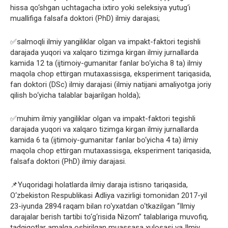
hissa qo‘shgan uchtagacha ixtiro yoki seleksiya yutug‘i
muallifiga falsafa doktori (PhD) ilmiy darajasi;
✅salmoqli ilmiy yangiliklar olgan va impakt-faktori tegishli
darajada yuqori va xalqaro tizimga kirgan ilmiy jurnallarda
kamida 12 ta (ijtimoiy-gumanitar fanlar bo‘yicha 8 ta) ilmiy
maqola chop ettirgan mutaxassisga, eksperiment tariqasida,
fan doktori (DSc) ilmiy darajasi (ilmiy natijani amaliyotga joriy
qilish bo‘yicha talablar bajarilgan holda);
✅muhim ilmiy yangiliklar olgan va impakt-faktori tegishli
darajada yuqori va xalqaro tizimga kirgan ilmiy jurnallarda
kamida 6 ta (ijtimoiy-gumanitar fanlar bo‘yicha 4 ta) ilmiy
maqola chop ettirgan mutaxassisga, eksperiment tariqasida,
falsafa doktori (PhD) ilmiy darajasi.
📌Yuqoridagi holatlarda ilmiy daraja istisno tariqasida,
O‘zbekiston Respublikasi Adliya vazirligi tomonidan 2017-yil
23-iyunda 2894 raqam bilan ro‘yxatdan o‘tkazilgan “Ilmiy
darajalar berish tartibi to‘g‘risida Nizom” talablariga muvofiq,
tadqiqotlar amalga oshirilgan muassasa xulosasi va Ilmiy