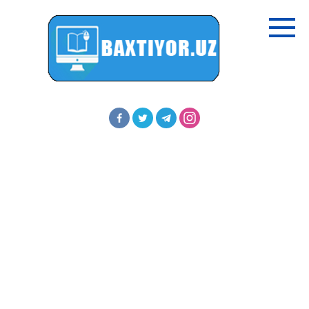
Перейти
к
контенту