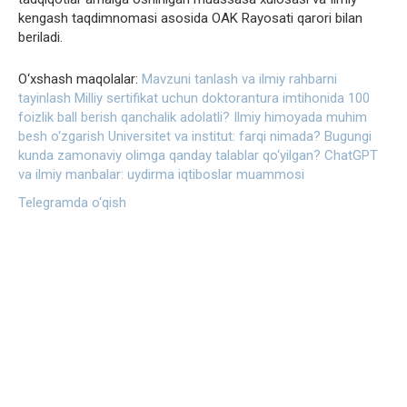
kengash taqdimnomasi asosida OAK Rayosati qarori bilan
beriladi.
O‘xshash maqolalar:
Mavzuni tanlash va ilmiy rahbarni
tayinlash
Milliy sertifikat uchun doktorantura imtihonida 100
foizlik ball berish qanchalik adolatli?
Ilmiy himoyada muhim
besh o‘zgarish
Universitet va institut: farqi nimada?
Bugungi
kunda zamonaviy olimga qanday talablar qo‘yilgan?
ChatGPT
va ilmiy manbalar: uydirma iqtiboslar muammosi
Telegramda o‘qish