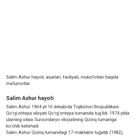
Salim Ashur hayoti, asarlari, faoliyati, mukofotlari haqida
ma’lumotlar
Salim Ashur hayoti
Salim Ashur 1964 yil 16 dekabrda Tojikiston Respublikasi
Qoʻrgʻontepa viloyati Qoʻrgʻontepa tumanida tugʻildi. 1974 yilda
ularning oilasi Surxondaryo viloyatining Qiziriq tumaniga
koʻchib kelishadi.
Salim Ashur Qiziriq tumanidagi 17-maktabni tugatib (1982),