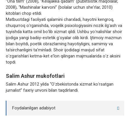
“Ona tilim” (2008), “Kelajakka qadam” (publitsistik maqolalar,
2008), “Mashinalar karvoni” (bolalar uchun sheʼrlar, 2010)
kitoblari chop etildi.
Matbuotdagi faoliyati qalamini charxladi, hayotni kengroq,
chuqurroq oʻrganishda, voqelik psixologiyasini nozik ilgʻash va
tuyishda katta omil boʻlib xizmat qildi. Ushbu yoʻnalishlar shoir
ijodiga yangi badiiy-estetik gʻoyalar olib kirdi. Ijtimoiy mazmun
bilan boyitdi, poetik obrazlarning hayotiyligini, samimiy va
taʼsirchanligini taʼminladi. Shoir ijodidagi mavjud sifat
oʻzgarishlari ketma-ket eʼlon qilingan majmualarida oʻz aksini
topdi.
Salim Ashur mukofotlari
Salim Ashur 2012 yilda “Oʻzbekistonda xizmat koʻrsatgan
jurnalist” faxriy unvoni bilan taqdirlandi.
Foydalanilgan adabiyot