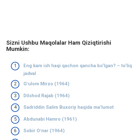
Sizni Ushbu Maqolalar Ham Qiziqtirishi
Mumkin:
Eng kam ish haqi qachon qancha bo‘lgan? – to‘liq
jadval
Gʻulom Mirzo (1964)
Dilshod Rajab (1964)
Sadriddin Salim Buxoriy haqida ma’lumot
Abdunabi Hamro (1961)
Sobir Oʻnar (1964)