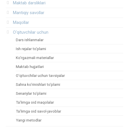
Maktab darsliklari
Mantiqiy savollar
Maqollar
O‘qituvchilar uchun
Dars ishlanmalar
Ish rejalar to‘plami
Ko‘rgazmali materiallar
Maktab hujjatlari
O‘qituvchilar uchun tavsiyalar
Sahna ko‘rinishlari to‘plami
Senariylar to‘plami
Ta’limga oid maqolalar
Ta’limga oid savol-javoblar
Yangi metodlar