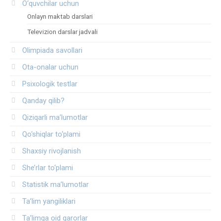
O‘quvchilar uchun
Onlayn maktab darslari
Televizion darslar jadvali
Olimpiada savollari
Ota-onalar uchun
Psixologik testlar
Qanday qilib?
Qiziqarli ma’lumotlar
Qo‘shiqlar to‘plami
Shaxsiy rivojlanish
She’rlar to‘plami
Statistik ma’lumotlar
Ta’lim yangiliklari
Ta’limga oid qarorlar