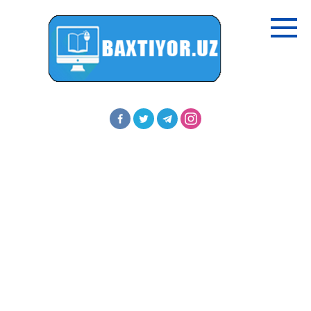
Перейти
к
контенту