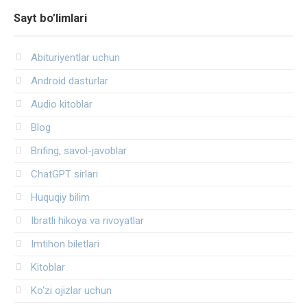
Sayt bo’limlari
Abituriyentlar uchun
Android dasturlar
Audio kitoblar
Blog
Brifing, savol-javoblar
ChatGPT sirlari
Huquqiy bilim
Ibratli hikoya va rivoyatlar
Imtihon biletlari
Kitoblar
Ko‘zi ojizlar uchun