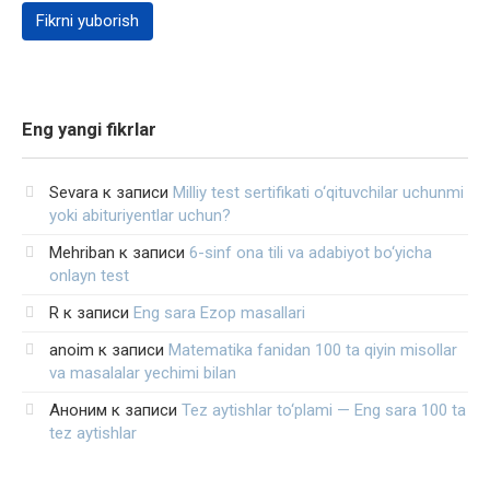
Eng yangi fikrlar
Sevara
к записи
Milliy test sertifikati o‘qituvchilar uchunmi
yoki abituriyentlar uchun?
Mehriban
к записи
6-sinf ona tili va adabiyot bo‘yicha
onlayn test
R
к записи
Eng sara Ezop masallari
anoim
к записи
Matematika fanidan 100 ta qiyin misollar
va masalalar yechimi bilan
Аноним
к записи
Tez aytishlar to‘plami — Eng sara 100 ta
tez aytishlar