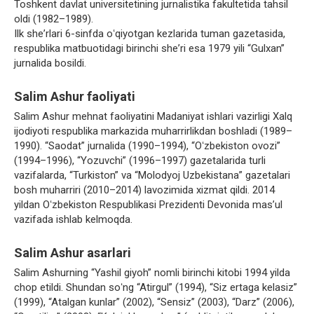
Toshkent davlat universitetining jurnalistika fakultetida tahsil
oldi (1982–1989).
Ilk sheʼrlari 6-sinfda oʻqiyotgan kezlarida tuman gazetasida,
respublika matbuotidagi birinchi sheʼri esa 1979 yili “Gulxan”
jurnalida bosildi.
Salim Ashur faoliyati
Salim Ashur mehnat faoliyatini Madaniyat ishlari vazirligi Xalq
ijodiyoti respublika markazida muharrirlikdan boshladi (1989–
1990). “Saodat” jurnalida (1990–1994), “Oʻzbekiston ovozi”
(1994–1996), “Yozuvchi” (1996–1997) gazetalarida turli
vazifalarda, “Turkiston” va “Molodyoj Uzbekistana” gazetalari
bosh muharriri (2010–2014) lavozimida xizmat qildi. 2014
yildan Oʻzbekiston Respublikasi Prezidenti Devonida masʼul
vazifada ishlab kelmoqda.
Salim Ashur asarlari
Salim Ashurning “Yashil giyoh” nomli birinchi kitobi 1994 yilda
chop etildi. Shundan soʻng “Atirgul” (1994), “Siz ertaga kelasiz”
(1999), “Atalgan kunlar” (2002), “Sensiz” (2003), “Darz” (2006),