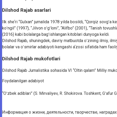
Dilshod Rajab asarlari
Ilk sheʼri “Gulxan” jurnalida 1978 yilda bosildi, “Qorqiz sovgʻa k
koʻngil” (1997), “Jilvon oʻgʻloni”, “Alifbo” (2001), “Tanish tovu
(2016) kabi bolalarga bagʻishlangan kitoblari dunyoga keldi.
Dilshod Rajab, shuningdek, davriy matbuotda oʻzining ilmiy, i
bolalar va oʻsmirlar adabiyoti kengashi aʼzosi sifatida ham faoli
Dilshod Rajab mukofotlari
Dilshod Rajab Jurnalistika sohasida VI “Oltin qalam” Milliy muko
Foydalanilgan adabiyot
“Oʻzbek adiblari” (S. Mirvaliyev, R. Shokirova. Toshkent, Gʻafur 
Информация о жизни, деятельности, творчестве, награда