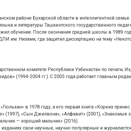
нском районе Бухарской области в интеллигентной семье.
зыка и литературы Ташкентского государственного педагог
жил обучение. После окончания средней школы в 1989 год
е ТДПИ им. Низами, где защитил диссертацию на тему «Неко
ственном комитете Республики Узбекистан по печати, Изд
дов» (1994-2004 гг.). С 2005 года работает главным ре
Гюльхан» в 1978 году, а его первая книга «Коркиз принес 
е» (1997), «Сын Джилвона», «Алфавит» (2001), «Знакомые зв
мальчик — хороший мальчик» (2016).
зданиях свои научные, научно-популярные и журналистски