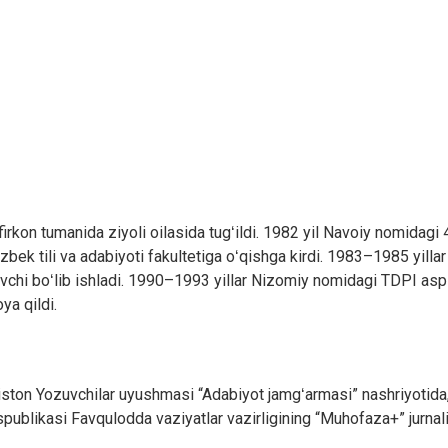
rkon tumanida ziyoli oilasida tugʻildi. 1982 yil Navoiy nomidagi 4
zbek tili va adabiyoti fakultetiga oʻqishga kirdi. 1983–1985 yillar
tuvchi boʻlib ishladi. 1990–1993 yillar Nizomiy nomidagi TDPI aspir
ya qildi.
ton Yozuvchilar uyushmasi “Adabiyot jamgʻarmasi” nashriyotida, R
blikasi Favqulodda vaziyatlar vazirligining “Muhofaza+” jurnali,