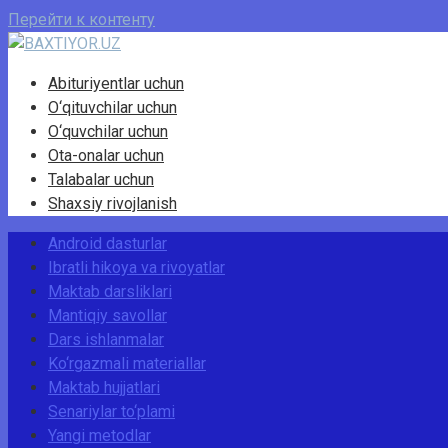
Перейти к контенту
Abituriyentlar uchun
O‘qituvchilar uchun
O‘quvchilar uchun
Ota-onalar uchun
Talabalar uchun
Shaxsiy rivojlanish
Android dasturlar
Ibratli hikoya va rivoyatlar
Maktab darsliklari
Mantiqiy savollar
Dars ishlanmalar
Ko‘rgazmali materiallar
Maktab hujjatlari
Senariylar to‘plami
Yangi metodlar