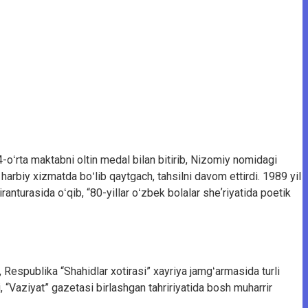
-oʻrta maktabni oltin medal bilan bitirib, Nizomiy nomidagi
 harbiy xizmatda boʻlib qaytgach, tahsilni davom ettirdi. 1989 yil
anturasida oʻqib, “80-yillar oʻzbek bolalar sheʼriyatida poetik
espublika “Shahidlar xotirasi” xayriya jamgʻarmasida turli
 “Vaziyat” gazetasi birlashgan tahririyatida bosh muharrir