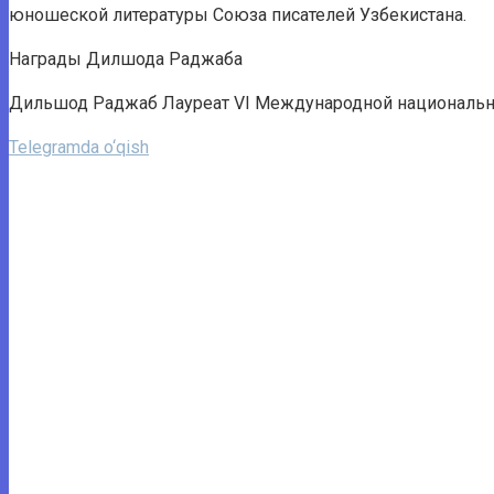
юношеской литературы Союза писателей Узбекистана.
Награды Дилшода Раджаба
Дильшод Раджаб Лауреат VI Международной национальной
Telegramda o‘qish