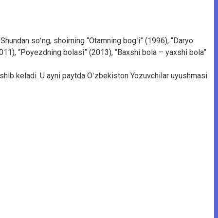
di. Shundan soʻng, shoirning “Otamning bogʻi” (1996), “Daryo
 (2011), “Poyezdning bolasi” (2013), “Baxshi bola – yaxshi bola”
shib keladi. U ayni paytda Oʻzbekiston Yozuvchilar uyushmasi