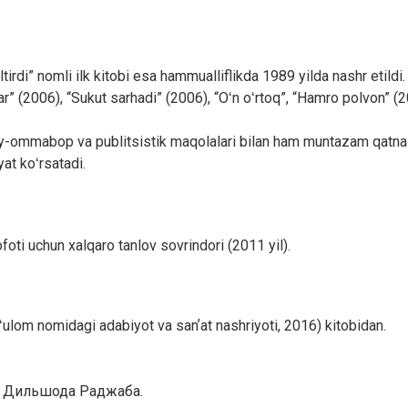
eltirdi” nomli ilk kitobi esa hammualliflikda 1989 yilda nashr etil
shlar” (2006), “Sukut sarhadi” (2006), “Oʻn oʻrtoq”, “Hamro polvon”
lmiy-ommabop va publitsistik maqolalari bilan ham muntazam qatna
yat koʻrsatadi.
foti uchun xalqaro tanlov sovrindori (2011 yil).
Gʻulom nomidagi adabiyot va sanʼat nashriyoti, 2016) kitobidan.
х Дильшода Раджаба.