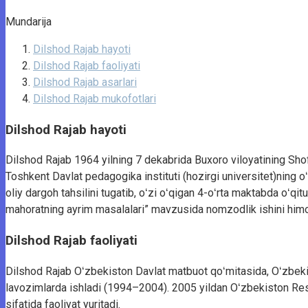
Mundarija
Dilshod Rajab hayoti
Dilshod Rajab faoliyati
Dilshod Rajab asarlari
Dilshod Rajab mukofotlari
Dilshod Rajab hayoti
Dilshod Rajab 1964 yilning 7 dekabrida Buxoro viloyatining Shofi
Toshkent Davlat pedagogika instituti (hozirgi universitet)ning oʻ
oliy dargoh tahsilini tugatib, oʻzi oʻqigan 4-oʻrta maktabda oʻqi
mahoratning ayrim masalalari” mavzusida nomzodlik ishini himo
Dilshod Rajab faoliyati
Dilshod Rajab Oʻzbekiston Davlat matbuot qoʻmitasida, Oʻzbekis
lavozimlarda ishladi (1994–2004). 2005 yildan Oʻzbekiston Respu
sifatida faoliyat yuritadi.