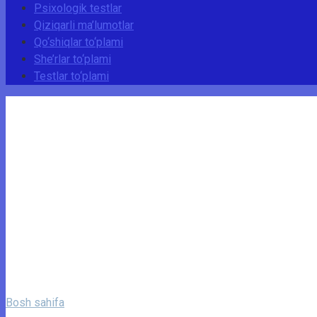
Psixologik testlar
Qiziqarli ma’lumotlar
Qo‘shiqlar to‘plami
She’rlar to‘plami
Testlar to‘plami
Bosh sahifa