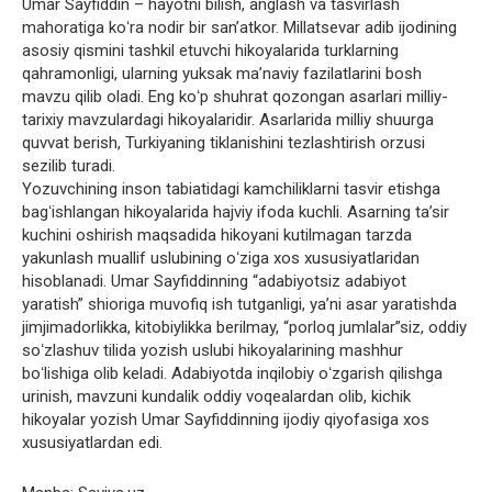
Umar Sayfiddin – hayotni bilish, anglash va tasvirlash
mahoratiga koʻra nodir bir sanʼatkor. Millatsevar adib ijodining
asosiy qismini tashkil etuvchi hikoyalarida turklarning
qahramonligi, ularning yuksak maʼnaviy fazilatlarini bosh
mavzu qilib oladi. Eng koʻp shuhrat qozongan asarlari milliy-
tarixiy mavzulardagi hikoyalaridir. Asarlarida milliy shuurga
quvvat berish, Turkiyaning tiklanishini tezlashtirish orzusi
sezilib turadi.
Yozuvchining inson tabiatidagi kamchiliklarni tasvir etishga
bagʻishlangan hikoyalarida hajviy ifoda kuchli. Asarning taʼsir
kuchini oshirish maqsadida hikoyani kutilmagan tarzda
yakunlash muallif uslubining oʻziga xos xususiyatlaridan
hisoblanadi. Umar Sayfiddinning “adabiyotsiz adabiyot
yaratish” shioriga muvofiq ish tutganligi, yaʼni asar yaratishda
jimjimadorlikka, kitobiylikka berilmay, “porloq jumlalar”siz, oddiy
soʻzlashuv tilida yozish uslubi hikoyalarining mashhur
boʻlishiga olib keladi. Adabiyotda inqilobiy oʻzgarish qilishga
urinish, mavzuni kundalik oddiy voqealardan olib, kichik
hikoyalar yozish Umar Sayfiddinning ijodiy qiyofasiga xos
xususiyatlardan edi.