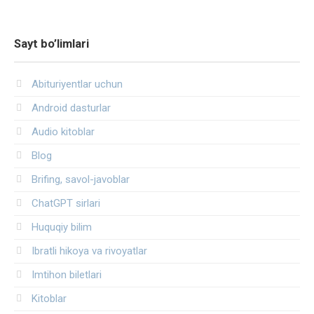
Sayt bo’limlari
Abituriyentlar uchun
Android dasturlar
Audio kitoblar
Blog
Brifing, savol-javoblar
ChatGPT sirlari
Huquqiy bilim
Ibratli hikoya va rivoyatlar
Imtihon biletlari
Kitoblar