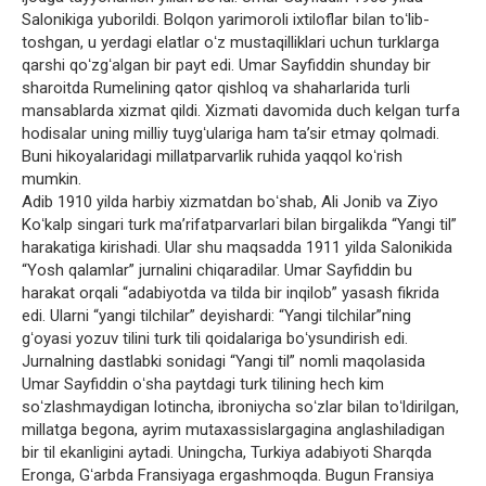
Salonikiga yuborildi. Bolqon yarimoroli ixtiloflar bilan toʻlib-
toshgan, u yerdagi elatlar oʻz mustaqilliklari uchun turklarga
qarshi qoʻzgʻalgan bir payt edi. Umar Sayfiddin shunday bir
sharoitda Rumelining qator qishloq va shaharlarida turli
mansablarda xizmat qildi. Xizmati davomida duch kelgan turfa
hodisalar uning milliy tuygʻulariga ham taʼsir etmay qolmadi.
Buni hikoyalaridagi millatparvarlik ruhida yaqqol koʻrish
mumkin.
Adib 1910 yilda harbiy xizmatdan boʻshab, Ali Jonib va Ziyo
Koʻkalp singari turk maʼrifatparvarlari bilan birgalikda “Yangi til”
harakatiga kirishadi. Ular shu maqsadda 1911 yilda Salonikida
“Yosh qalamlar” jurnalini chiqaradilar. Umar Sayfiddin bu
harakat orqali “adabiyotda va tilda bir inqilob” yasash fikrida
edi. Ularni “yangi tilchilar” deyishardi: “Yangi tilchilar”ning
gʻoyasi yozuv tilini turk tili qoidalariga boʻysundirish edi.
Jurnalning dastlabki sonidagi “Yangi til” nomli maqolasida
Umar Sayfiddin oʻsha paytdagi turk tilining hech kim
soʻzlashmaydigan lotincha, ibroniycha soʻzlar bilan toʻldirilgan,
millatga begona, ayrim mutaxassislargagina anglashiladigan
bir til ekanligini aytadi. Uningcha, Turkiya adabiyoti Sharqda
Eronga, Gʻarbda Fransiyaga ergashmoqda. Bugun Fransiya