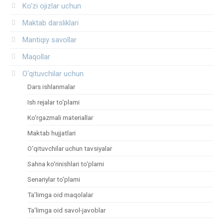
Ko‘zi ojizlar uchun
Maktab darsliklari
Mantiqiy savollar
Maqollar
O‘qituvchilar uchun
Dars ishlanmalar
Ish rejalar to‘plami
Ko‘rgazmali materiallar
Maktab hujjatlari
O‘qituvchilar uchun tavsiyalar
Sahna ko‘rinishlari to‘plami
Senariylar to‘plami
Ta’limga oid maqolalar
Ta’limga oid savol-javoblar