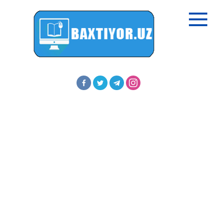
Перейти
к
контенту