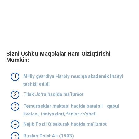
Sizni Ushbu Maqolalar Ham Qiziqtirishi
Mumkin:
Milliy gvardiya Harbiy musiqa akademik litseyi
tashkil etildi
Tilak Joʻra haqida ma’lumot
Temurbeklar maktabi haqida batafsil –qabul
kvotasi, imtiyozlari, fanlar ro‘yhati
Najib Fozil Qisakurak haqida ma’lumot
Ruslan Doʻst Ali (1993)