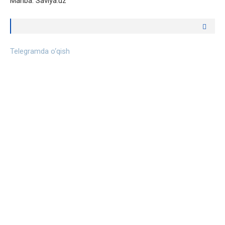
Manba: Saviya.uz
Telegramda o‘qish