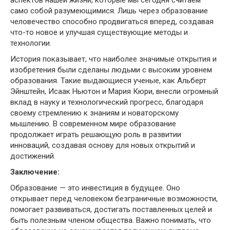
само собой разумеющимися. Лишь через образование
человечество способно продвигаться вперед, создавая
что-то новое и улучшая существующие методы и
технологии.
История показывает, что наиболее значимые открытия и
изобретения были сделаны людьми с высоким уровнем
образования. Такие выдающиеся ученые, как Альберт
Эйнштейн, Исаак Ньютон и Мария Кюри, внесли огромный
вклад в науку и технологический прогресс, благодаря
своему стремлению к знаниям и новаторскому
мышлению. В современном мире образование
продолжает играть решающую роль в развитии
инноваций, создавая основу для новых открытий и
достижений.
Заключение:
Образование — это инвестиция в будущее. Оно
открывает перед человеком безграничные возможности,
помогает развиваться, достигать поставленных целей и
быть полезным членом общества. Важно понимать, что