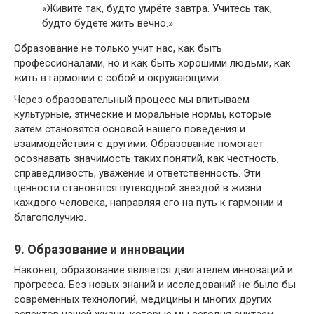
«Живите так, будто умрёте завтра. Учитесь так,
будто будете жить вечно.»
Образование не только учит нас, как быть
профессионалами, но и как быть хорошими людьми, как
жить в гармонии с собой и окружающими.
Через образовательный процесс мы впитываем
культурные, этические и моральные нормы, которые
затем становятся основой нашего поведения и
взаимодействия с другими. Образование помогает
осознавать значимость таких понятий, как честность,
справедливость, уважение и ответственность. Эти
ценности становятся путеводной звездой в жизни
каждого человека, направляя его на путь к гармонии и
благополучию.
9. Образование и инновации
Наконец, образование является двигателем инноваций и
прогресса. Без новых знаний и исследований не было бы
современных технологий, медицины и многих других
аспектов нашей жизни, которые мы сегодня считаем