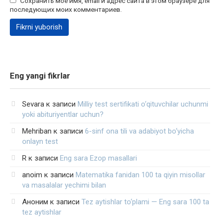
Сохранить моё имя, email и адрес сайта в этом браузере для
последующих моих комментариев.
Eng yangi fikrlar
Sevara
к записи
Milliy test sertifikati o‘qituvchilar uchunmi
yoki abituriyentlar uchun?
Mehriban
к записи
6-sinf ona tili va adabiyot bo‘yicha
onlayn test
R
к записи
Eng sara Ezop masallari
anoim
к записи
Matematika fanidan 100 ta qiyin misollar
va masalalar yechimi bilan
Аноним
к записи
Tez aytishlar to‘plami — Eng sara 100 ta
tez aytishlar