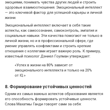
эмоциями, понимать чувства других людей и строить
здоровые взаимоотношения. Эмоциональный интеллект
— это ключевой фактор для успешной карьеры и личной
жизни.
Эмоциональный интеллект включает в себя такие
аспекты, как самосознание, самоконтроль, эмпатия и
социальные навыки. Эти качества помогают не только в
личной жизни, но и в профессиональной сфере, где
умение управлять конфликтами и строить крепкие
отношения с коллегами играет важную роль. К примеру,
известный психолог Дэниел Гоулман утверждает:
«Успех в жизни на 80% зависит от
эмоционального интеллекта и только на 20%
от IQ.»
8. Формирование устойчивых ценностей
Одним из самых важных аспектов образования является
его способность формировать устойчивые ценности.
Слова Махатмы Ганди говорят сами за себя: