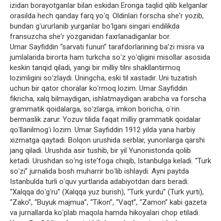
izidan borayotganlar bilan eskidan Eronga taqlid qilib kelganlar
orasilda hech qanday farq yoʻq. Oldinlari forscha sheʼr yozib,
bundan gʻururlanib yurganlar boʻlgani singari endilikda
fransuzcha sheʼr yozganidan faxrlanadiganlar bor.
Umar Sayfiddin “sarvati funun” tarafdorlarining baʼzi misra va
jumlalarida birorta ham turkcha soʻz yoʻqligini misollar asosida
keskin tanqid qiladi, yangi bir milliy tilni shakllantirmoq
lozimligini soʻzlaydi. Uningcha, eski til xastadir. Uni tuzatish
uchun bir qator choralar koʻrmoq lozim. Umar Sayfiddin
fikricha, xalq bilmaydigan, ishlatmaydigan arabcha va forscha
grammatik qoidalarga, soʻzlarga, imkon boricha, oʻrin
bermaslik zarur. Yozuv tilida faqat milliy grammatik qoidalar
qoʻllanilmogʻi lozim. Umar Sayfiddin 1912 yilda yana harbiy
xizmatga qaytadi. Bolqon urushida serblar, yunonlarga qarshi
jang qiladi. Urushda asir tushib, bir yil Yunonistonda qolib
ketadi. Urushdan soʻng isteʼfoga chiqib, Istanbulga keladi. “Turk
soʻzi” jurnalida bosh muharrir boʻlib ishlaydi. Ayni paytda
Istanbulda turli oʻquv yurtlarida adabiyotdan dars beradi.
“Xalqqa doʻgʻru” (Xalqqa yuz burish), “Turk yurdu” (Turk yurti),
“Zako”, “Buyuk majmua”, “Tikon”, “Vaqt”, “Zamon” kabi gazeta
va jurnallarda koʻplab maqola hamda hikoyalari chop etiladi.