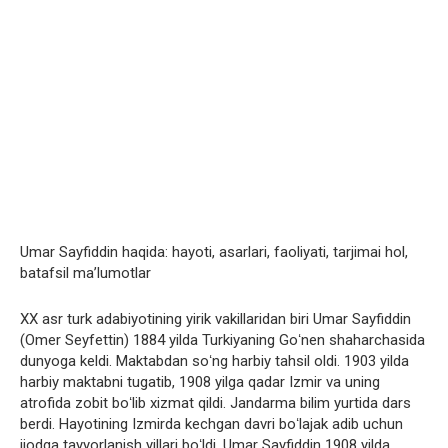
Umar Sayfiddin haqida: hayoti, asarlari, faoliyati, tarjimai hol,
batafsil ma’lumotlar
XX asr turk adabiyotining yirik vakillaridan biri Umar Sayfiddin
(Omer Seyfettin) 1884 yilda Turkiyaning Goʻnen shaharchasida
dunyoga keldi. Maktabdan soʻng harbiy tahsil oldi. 1903 yilda
harbiy maktabni tugatib, 1908 yilga qadar Izmir va uning
atrofida zobit boʻlib xizmat qildi. Jandarma bilim yurtida dars
berdi. Hayotining Izmirda kechgan davri boʻlajak adib uchun
ijodga tayyorlanish yillari boʻldi. Umar Sayfiddin 1908 yilda