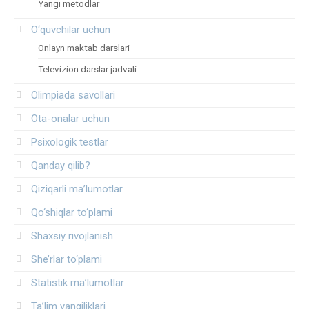
Yangi metodlar
O‘quvchilar uchun
Onlayn maktab darslari
Televizion darslar jadvali
Olimpiada savollari
Ota-onalar uchun
Psixologik testlar
Qanday qilib?
Qiziqarli ma’lumotlar
Qo‘shiqlar to‘plami
Shaxsiy rivojlanish
She’rlar to‘plami
Statistik ma’lumotlar
Ta’lim yangiliklari