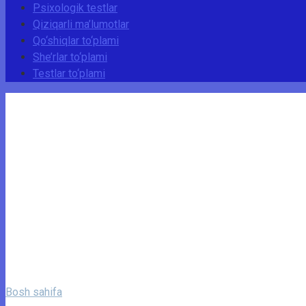
Psixologik testlar
Qiziqarli ma’lumotlar
Qo‘shiqlar to‘plami
She’rlar to‘plami
Testlar to‘plami
Bosh sahifa