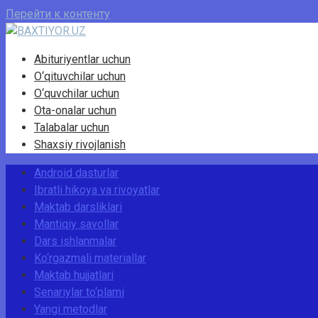
Перейти к контенту
Abituriyentlar uchun
O‘qituvchilar uchun
O‘quvchilar uchun
Ota-onalar uchun
Talabalar uchun
Shaxsiy rivojlanish
Android dasturlar
Ibratli hikoya va rivoyatlar
Maktab darsliklari
Mantiqiy savollar
Dars ishlanmalar
Ko‘rgazmali materiallar
Maktab hujjatlari
Senariylar to‘plami
Yangi metodlar