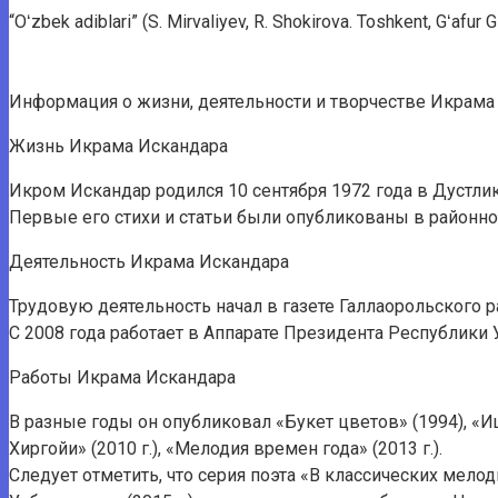
“Oʻzbek adiblari” (S. Mirvaliyev, R. Shokirova. Toshkent, Gʻafur 
Информация о жизни, деятельности и творчестве Икрама
Жизнь Икрама Искандара
Икром Искандар родился 10 сентября 1972 года в Дустли
Первые его стихи и статьи были опубликованы в районной 
Деятельность Икрама Искандара
Трудовую деятельность начал в газете Галлаорольского ра
С 2008 года работает в Аппарате Президента Республики 
Работы Икрама Искандара
В разные годы он опубликовал «Букет цветов» (1994), «Ищу
Хиргойи» (2010 г.), «Мелодия времен года» (2013 г.).
Следует отметить, что серия поэта «В классических мел