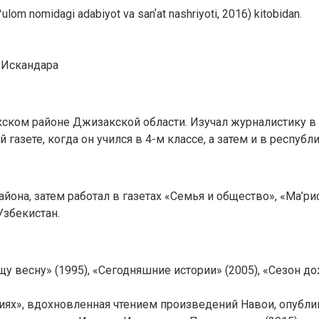
Gʻulom nomidagi adabiyot va sanʼat nashriyoti, 2016) kitobidan.
 Искандара
кском районе Джизакской области. Изучал журналистику в
газете, когда он учился в 4-м классе, а затем и в республ
йона, затем работал в газетах «Семья и общество», «Ма’ри
Узбекистан.
 весну» (1995), «Сегодняшние истории» (2005), «Сезон дожд
одиях», вдохновленная чтением произведений Навои, опубл