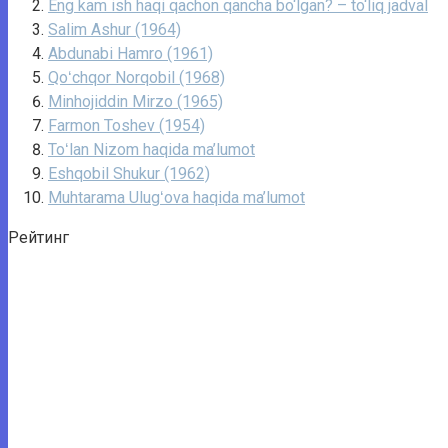
Eng kam ish haqi qachon qancha bo‘lgan? – to‘liq jadval
Salim Ashur (1964)
Abdunabi Hamro (1961)
Qoʻchqor Norqobil (1968)
Minhojiddin Mirzo (1965)
Farmon Toshev (1954)
Toʻlan Nizom haqida ma’lumot
Eshqobil Shukur (1962)
Muhtarama Ulugʻova haqida ma’lumot
Рейтинг