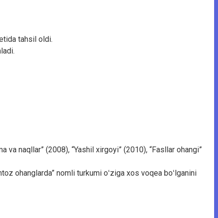
tida tahsil oldi.
ladi.
a va naqllar” (2008), “Yashil xirgoyi” (2010), “Fasllar ohangi”
umtoz ohanglarda” nomli turkumi oʻziga xos voqea boʻlganini