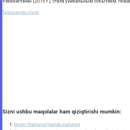
Узбекистана» (2015 г.), стала уникальным событием. Нов
Telegramda o‘qish
Sizni ushbu maqolalar ham qiziqtirishi mumkin:
Ikrom Otamurod haqida ma’lumot