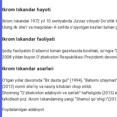
Ikrom Iskandar hayoti
Ikrom Iskandar 1972 yil 10 sentyabrda Jizzax viloyati Doʻstlik tum
Uning ilk sheʼr va maqolalari 4-sinfda oʻqiyotgan kezlari tuman 
Ikrom Iskandar faoliyati
Ijodiy faoliyatini Gʻallaorol tuman gazetasida boshlab, soʻngra “O
2008 yildan buyon Oʻzbekiston Respublikasi Prezidenti devonid
Ikrom Iskandar asarlari
Oʻtgan yillar davomida “Bir dasta gul” (1994), “Bahorni izlayman”
(2013) nomli sheʼriy va nasriy kitoblari chop etildi.
Shoirning “Oʻzbekiston adabiyoti va sanʼati” haftaligida (2015)
taʼkidlash joiz. Ikrom Iskandarning yangi “Shamol qoʻshigʻi”(2015
Foydalanilgan adabiyot