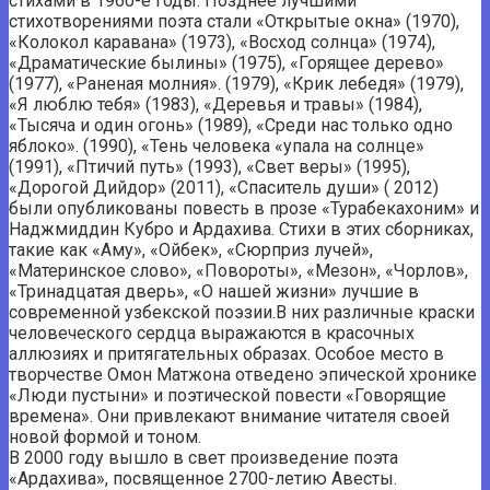
стихами в 1960-е годы. Позднее лучшими
стихотворениями поэта стали «Открытые окна» (1970),
«Колокол каравана» (1973), «Восход солнца» (1974),
«Драматические былины» (1975), «Горящее дерево»
(1977), «Раненая молния». (1979), «Крик лебедя» (1979),
«Я люблю тебя» (1983), «Деревья и травы» (1984),
«Тысяча и один огонь» (1989), «Среди нас только одно
яблоко». (1990), «Тень человека «упала на солнце»
(1991), «Птичий путь» (1993), «Свет веры» (1995),
«Дорогой Дийдор» (2011), «Спаситель души» ( 2012)
были опубликованы повесть в прозе «Турабекахоним» и
Наджмиддин Кубро и Ардахива. Стихи в этих сборниках,
такие как «Аму», «Ойбек», «Сюрприз лучей»,
«Материнское слово», «Повороты», «Мезон», «Чорлов»,
«Тринадцатая дверь», «О нашей жизни» лучшие в
современной узбекской поэзии.В них различные краски
человеческого сердца выражаются в красочных
аллюзиях и притягательных образах. Особое место в
творчестве Омон Матжона отведено эпической хронике
«Люди пустыни» и поэтической повести «Говорящие
времена». Они привлекают внимание читателя своей
новой формой и тоном.
В 2000 году вышло в свет произведение поэта
«Ардахива», посвященное 2700-летию Авесты.