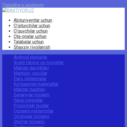
Перейти к контенту
Abituriyentlar uchun
O‘qituvchilar uchun
O‘quvchilar uchun
Ota-onalar uchun
Talabalar uchun
Shaxsiy rivojlanish
Android dasturlar
Ibratli hikoya va rivoyatlar
Maktab darsliklari
Mantiqiy savollar
Dars ishlanmalar
Ko‘rgazmali materiallar
Maktab hujjatlari
Senariylar to‘plami
Yangi metodlar
Psixologik testlar
Qiziqarli ma’lumotlar
Qo‘shiqlar to‘plami
She’rlar to‘plami