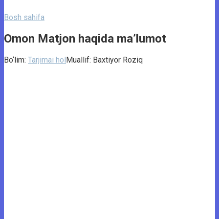
Bosh sahifa
Omon Matjon haqida ma’lumot
Bo‘lim:
Tarjimai hol
Muallif:
Baxtiyor Roziq