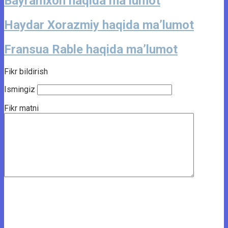
Bayramxon haqida ma’lumot
Haydar Xorazmiy haqida ma’lumot
Fransua Rable haqida ma’lumot
Fikr bildirish
Ismingiz
Fikr matni