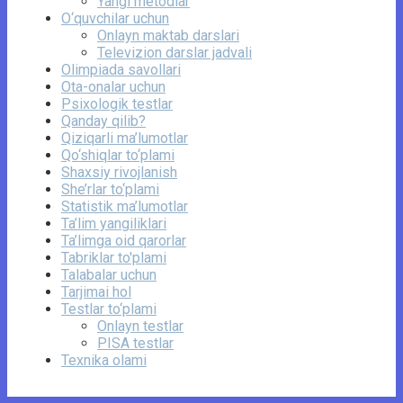
Yangi metodlar
O‘quvchilar uchun
Onlayn maktab darslari
Televizion darslar jadvali
Olimpiada savollari
Ota-onalar uchun
Psixologik testlar
Qanday qilib?
Qiziqarli ma’lumotlar
Qo‘shiqlar to‘plami
Shaxsiy rivojlanish
She’rlar to‘plami
Statistik ma’lumotlar
Ta’lim yangiliklari
Ta’limga oid qarorlar
Tabriklar to'plami
Talabalar uchun
Tarjimai hol
Testlar to‘plami
Onlayn testlar
PISA testlar
Texnika olami