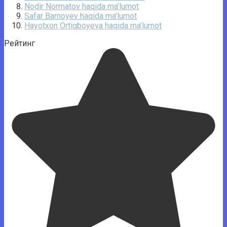
Nodir Normatov haqida ma’lumot
Safar Barnoyev haqida ma’lumot
Hayotxon Ortiqboyeva haqida ma’lumot
Рейтинг