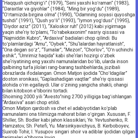
“Haqqush qichqirigʻi” (1979), “Seni yaxshi koʻraman” (1983),
“Daraxtlar va giyohlar” (1984), “Ming bir yogʻdu” (1989),
“Oʻrtamizda birgina olma” (1990), “Odamning soyasi quyoshga
tushdi” (1991), “Qush yoʻli” (1993), “Iymon yogʻdusi” (1995),
“Diydor aziz” (2011), “Xaloskor ruh” (2012) kabi yigirmaga
yaqin sheʼriy toʻplami, “Toʻrabekaxonim” nasriy qissasi va
“Najmiddin Kubro”, “Ardaxiva” badialari chop qilindi. Bu
toʻplamlardagi “Amu”, “Oybek”, “Shuʼlalardan hayratlanish”,
“Ona degan soʻz”, “Turnalar”, “Mezon”, “Chorlov”, “Oʻn uchinchi
eshik”, “Umrimiz haqida” kabi sheʼrlari hozirgi oʻzbek
sheʼriyatining eng yaxshi namunalaridan boʻlib, ularda inson
qalbining turfa jilolari rang-barang tashbehlarda, jozibali
obrazlarda ifodalangan. Omon Matjon ijodida “Choʻldagilar”
doston xronikasi, “Gaplashadigan vaqtlar” sheʼriy qissasi
alohida oʻrin egallaydi. Ular oʻzining yangicha shakli, ohangi
bilan kitobxon eʼtiborini tortadi.
Shoirning 2000 yili “Avesto”ning 2700 yilligiga bagʻishlangan
“Ardaxiva” asari chop etildi.
Omon Matjon qardosh va chet el adabiyotidan koʻplab
namunalarni ona tilimizga mahorat bilan oʻgirgan. Xususan, F.
Shiller, Sh. Bodler kabi jahon klassiklari, Ye. Yevtushenko, R.
Hamzatov, Sh. Petefi, Yu. Marsinkyavichyus, B. Kerboboyev,
Suxrob Tohir, I. Yusupov singari shoir va adiblar ijodidan qilgan
tarjimalari eʼtiborga loyiq.