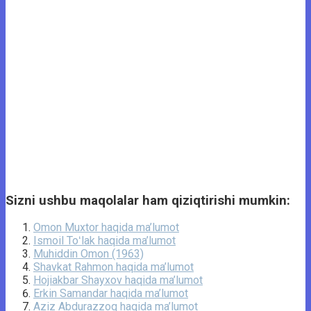
Sizni ushbu maqolalar ham qiziqtirishi mumkin:
Omon Muxtor haqida ma’lumot
Ismoil Toʻlak haqida ma’lumot
Muhiddin Omon (1963)
Shavkat Rahmon haqida ma’lumot
Hojiakbar Shayxov haqida ma’lumot
Erkin Samandar haqida ma’lumot
Aziz Abdurazzoq haqida ma’lumot