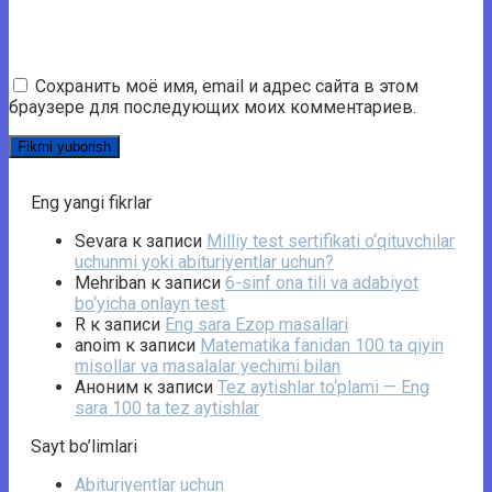
Сохранить моё имя, email и адрес сайта в этом
браузере для последующих моих комментариев.
Eng yangi fikrlar
Sevara
к записи
Milliy test sertifikati o‘qituvchilar
uchunmi yoki abituriyentlar uchun?
Mehriban
к записи
6-sinf ona tili va adabiyot
bo‘yicha onlayn test
R
к записи
Eng sara Ezop masallari
anoim
к записи
Matematika fanidan 100 ta qiyin
misollar va masalalar yechimi bilan
Аноним
к записи
Tez aytishlar to‘plami — Eng
sara 100 ta tez aytishlar
Sayt bo’limlari
Abituriyentlar uchun