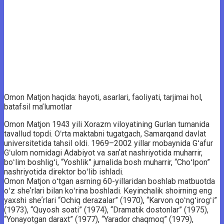
Omon Matjon haqida: hayoti, asarlari, faoliyati, tarjimai hol,
batafsil ma’lumotlar
Omon Matjon 1943 yili Xorazm viloyatining Gurlan tumanida
tavallud topdi. Oʻrta maktabni tugatgach, Samarqand davlat
universitetida tahsil oldi. 1969–2002 yillar mobaynida Gʻafur
Gʻulom nomidagi Adabiyot va sanʼat nashriyotida muharrir,
boʻlim boshligʻi, “Yoshlik” jurnalida bosh muharrir, “Choʻlpon”
nashriyotida direktor boʻlib ishladi.
Omon Matjon oʻtgan asrning 60-yillaridan boshlab matbuotda
oʻz sheʼrlari bilan koʻrina boshladi. Keyinchalik shoirning eng
yaxshi sheʼrlari “Ochiq derazalar” (1970), “Karvon qoʻngʻirogʻi”
(1973), “Quyosh soati” (1974), “Dramatik dostonlar” (1975),
“Yonayotgan daraxt” (1977), “Yarador chaqmoq” (1979),