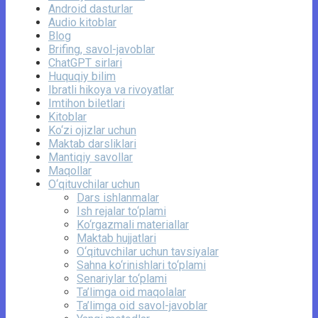
Android dasturlar
Audio kitoblar
Blog
Brifing, savol-javoblar
ChatGPT sirlari
Huquqiy bilim
Ibratli hikoya va rivoyatlar
Imtihon biletlari
Kitoblar
Ko‘zi ojizlar uchun
Maktab darsliklari
Mantiqiy savollar
Maqollar
O‘qituvchilar uchun
Dars ishlanmalar
Ish rejalar to‘plami
Ko‘rgazmali materiallar
Maktab hujjatlari
O‘qituvchilar uchun tavsiyalar
Sahna ko‘rinishlari to‘plami
Senariylar to‘plami
Ta’limga oid maqolalar
Ta’limga oid savol-javoblar