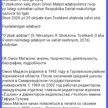
Oʻzbekiston xalq shoiri Omon Matjon adabiyotimiz rivoji
yoʻlidagi xizmatlari uchun Respublika Davlat mukofotiga
sazovor boʻlgan.
Shoir 2020 yil 29 oktyabr kuni Toshkent shahrida vafot etdi.
Foydalanilgan adabiyot
“Oʻzbek adiblari” (S. Mirvaliyev, R. Shokirova. Toshkent, Gʻafur
Gʻulom nomidagi adabiyot va sanʼat nashriyoti, 2016)
kitobidan.
Об Омон Матжоне: жизнь, творчество, деятельность,
биография, подробности
Омон Маджон родился в 1943 году в Гурланском районе
Хорезмской области. После окончания средней школы
учился в Самаркандском государственном
университете. С 1969 по 2002 год работал редактором,
заведующим отделом, главным редактором журнала
«Ёшлик» и директором издательства «Чолпон» имени
Гафура Гулома.
Омон Матжон начал появляться в печати со своими