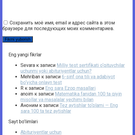
Сохранить моё имя, email и адрес сайта в этом
браузере для последующих моих комментариев.
Eng yangi fikrlar
Sevara
к записи
Milliy test sertifikati o‘qituvchilar
uchunmi yoki abituriyentlar uchun?
Mehriban
к записи
6-sinf ona tili va adabiyot
bo‘yicha onlayn test
R
к записи
Eng sara Ezop masallari
anoim
к записи
Matematika fanidan 100 ta qiyin
misollar va masalalar yechimi bilan
Аноним
к записи
Tez aytishlar to‘plami — Eng
sara 100 ta tez aytishlar
Sayt bo’limlari
Abituriyentlar uchun