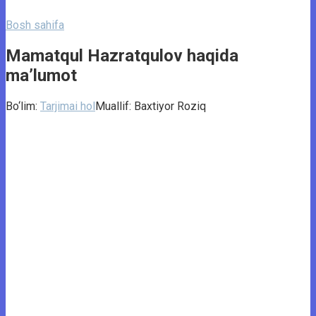
Bosh sahifa
Mamatqul Hazratqulov haqida
ma’lumot
Bo‘lim:
Tarjimai hol
Muallif:
Baxtiyor Roziq