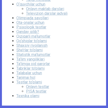
O‘quvchilar uchun
Onlayn maktab darslari
Televizion darslar jadvali
Olimpiada savollari
Ota-onalar uchun
Psixologik testlar
Qanday qilib?
Qiziqarli ma’lumotlar
Qo‘shiqlar to‘plami
Shaxsiy rivojlanish
She’rlar to‘plami
Statistik ma’lumotlar
Ta’lim yangiliklari
Ta’limga oid qarorlar
Tabriklar to'plami
Talabalar uchun
Tarjimai hol
Testlar to‘plami
Onlayn testlar
PISA testlar
Texnika olami