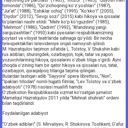
“Hayotning bir parchasi” (1983), “Intizor” (1985), “Quyosh men
tomonda” (1986), “Qoʻzichoqning koʻz yoshlari” (1987),
“Jurʼat” (1988), “Eshiklar ochiq” (1995). “Koʻkkoʻl” (2005),
“Diydor” (2012), “Sevgi sozi” (2015) kabi hikoya va qissalar
toʻplamlari nashr etildi. “Mehr koʻp koʻrguzdim” (1985),
“Mehmon” (1986), “Qadrim” (1992), “Afandining yangi
sarguzashtlari” (1993) kabi pyesalari respublikamizning
poytaxt va viloyat teatrlarida sahnaga qoʻyildi. Bir necha
telespektakllari televideniye orqali namoyish qilindi.
M. Hazratqulov tarjimon sifatida L. Tolstoy, V. Shukshin kabi
rus adiblari, shuningdek, ozarbayjon, tojik, tatar va yapon
yozuvchilarining hikoya, qissalarini oʻzbek tiliga oʻgirdi. Ayni
choqda oʻzining ham bir qator hikoya va qissalari rus, tatar,
ozarbayjon, qoraqalpoq tillariga tarjima qilingan.
Bulardan tashqari adib “Sayyora” opera librettosi, “Non”,
“Ipaklari tillodan” nomli hujjatli filmlar, “Lev Tolstoy va oʻzbek
adabiyoti” (1978) risolasi muallifi hamdir.
Oʻzbekiston Respublikasida xizmat koʻrsatgan jurnalist
Mamatqul Hazratqulov 2011 yilda “Mehnat shuhrati” ordeni
bilan taqdirlandi.
Foydalanilgan adabiyot
“Oʻzbek adiblari” (S. Mirvaliyev, R. Shokirova. Toshkent, Gʻafur