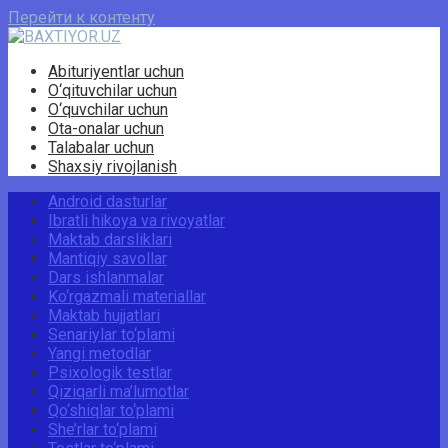
Перейти к контенту
Abituriyentlar uchun
O‘qituvchilar uchun
O‘quvchilar uchun
Ota-onalar uchun
Talabalar uchun
Shaxsiy rivojlanish
Android dasturlar
Ibratli hikoya va rivoyatlar
Maktab darsliklari
Mantiqiy savollar
Dars ishlanmalar
Ko‘rgazmali materiallar
Maktab hujjatlari
Senariylar to‘plami
Yangi metodlar
Psixologik testlar
Qiziqarli ma’lumotlar
Qo‘shiqlar to‘plami
She’rlar to‘plami