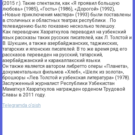
(2015 г.). Такие спектакли, как «Я проявил большую
любовь» (1985), «Гость» (1986), «Дорогой» (1992),
«Новые приключения мастера» (1993) были поставлены
в столичных и областных театрах республики. . По
телевидению было показано несколько телешоу.
Как переводчик Хазраткулов переводил на узбекский
язык рассказы таких русских писателей, как Л. Толстой и
В. Шукшин, а также азербайджанских, таджикских,
татарских и японских писателей. В то же время ряд его
рассказов переведен на русский, татарский,
азербайджанский и каракалпакский языки.
Он также является автором либретто оперы «Планета»,
документальных фильмов «Хлеб», «Шелк из золота»,
брошюры «Лев Толстой и узбекская литература» (1978).
Заслуженный журналист Республики Узбекистан
Маматкул Хазраткулов награжден орденом Трудовой
Славы в 2011 году.
Telegramda o‘qish