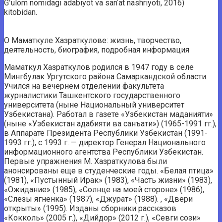
Gʻulom nomidagi adabiyot va sanʼat nashriyoti, 2016)
kitobidan.
О Маматкуле Хазраткулове: жизнь, творчество,
деятельность, биография, подробная информация
Маматкул Хазраткулов родился в 1947 году в селе
Мингбулак Ургутского района Самаркандской области.
Учился на вечернем отделении факультета
журналистики Ташкентского государственного
университета (ныне Национальный университет
Узбекистана). Работал в газете «Узбекистан маданияти»
(ныне «Узбекистан адабияти ва санъати») (1965-1991 гг.),
в Аппарате Президента Республики Узбекистан (1991-
1993 гг.), с 1993 г. — директор Генерал Национального
информационного агентства Республики Узбекистан.
Первые упражнения М. Хазраткулова были
анонсированы еще в студенческие годы. «Белая птица»
(1981), «Пустынный Ирак» (1983), «Часть жизни» (1983),
«Ожидание» (1985), «Солнце на моей стороне» (1986),
«Слезы ягненка» (1987), «Джурат» (1988). , «Двери
открыты» (1995). Изданы сборники рассказов
«Кокколь» (2005 г.), «Дийдор» (2012 г.), «Севги сози»