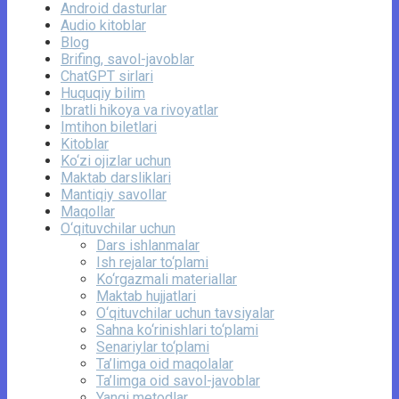
Android dasturlar
Audio kitoblar
Blog
Brifing, savol-javoblar
ChatGPT sirlari
Huquqiy bilim
Ibratli hikoya va rivoyatlar
Imtihon biletlari
Kitoblar
Ko‘zi ojizlar uchun
Maktab darsliklari
Mantiqiy savollar
Maqollar
O‘qituvchilar uchun
Dars ishlanmalar
Ish rejalar to‘plami
Ko‘rgazmali materiallar
Maktab hujjatlari
O‘qituvchilar uchun tavsiyalar
Sahna ko‘rinishlari to‘plami
Senariylar to‘plami
Ta’limga oid maqolalar
Ta’limga oid savol-javoblar
Yangi metodlar