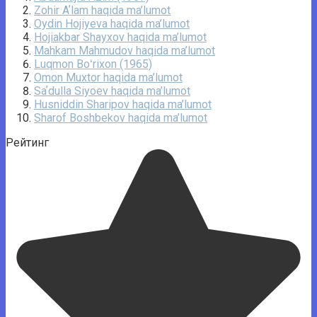
Zohir Aʼlam haqida ma’lumot
Oydin Hojiyeva haqida ma’lumot
Hojiakbar Shayxov haqida ma’lumot
Mahkam Mahmudov haqida ma’lumot
Luqmon Boʻrixon (1965)
Omon Muxtor haqida ma’lumot
Saʼdulla Siyoev haqida ma’lumot
Husniddin Sharipov haqida ma’lumot
Sharof Boshbekov haqida ma’lumot
Рейтинг