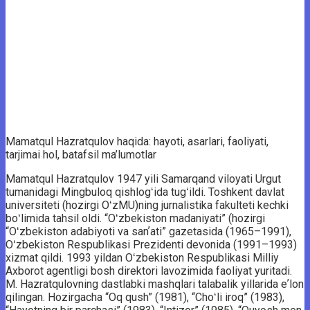
Mamatqul Hazratqulov haqida: hayoti, asarlari, faoliyati,
tarjimai hol, batafsil ma’lumotlar
Mamatqul Hazratqulov 1947 yili Samarqand viloyati Urgut
tumanidagi Mingbuloq qishlogʻida tugʻildi. Toshkent davlat
universiteti (hozirgi OʻzMU)ning jurnalistika fakulteti kechki
boʻlimida tahsil oldi. “Oʻzbekiston madaniyati” (hozirgi
“Oʻzbekiston adabiyoti va sanʼati” gazetasida (1965–1991),
Oʻzbekiston Respublikasi Prezidenti devonida (1991–1993)
xizmat qildi. 1993 yildan Oʻzbekiston Respublikasi Milliy
Axborot agentligi bosh direktori lavozimida faoliyat yuritadi.
M. Hazratqulovning dastlabki mashqlari talabalik yillarida eʼlon
qilingan. Hozirgacha “Oq qush” (1981), “Choʻli iroq” (1983),