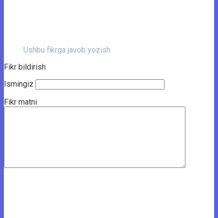
Ushbu fikrga javob yozish
Fikr bildirish
Ismingiz
Fikr matni