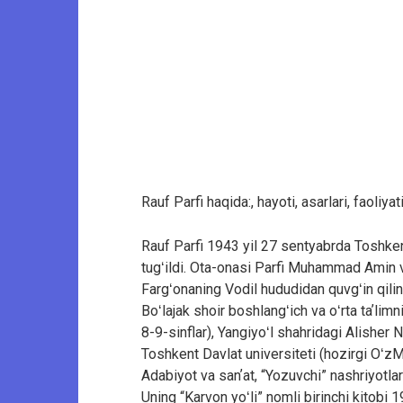
Rauf Parfi haqida:, hayoti, asarlari, faoliyat
Rauf Parfi 1943 yil 27 sentyabrda Toshkent
tugʻildi. Ota-onasi Parfi Muhammad Amin 
Fargʻonaning Vodil hududidan quvgʻin qilin
Boʻlajak shoir boshlangʻich va oʻrta taʼlimn
8-9-sinflar), Yangiyoʻl shahridagi Alisher 
Toshkent Davlat universiteti (hozirgi Oʻz
Adabiyot va sanʼat, “Yozuvchi” nashriyotlari,
Uning “Karvon yoʻli” nomli birinchi kitobi 