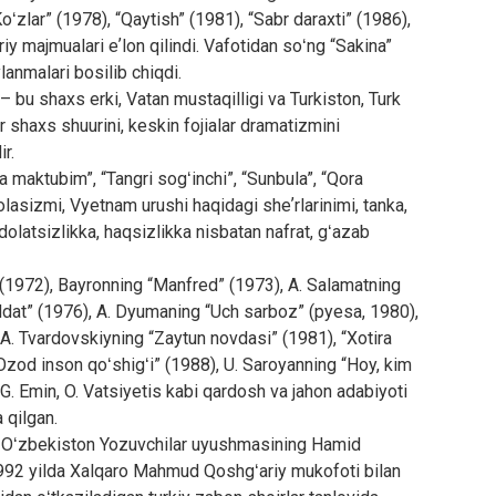
Koʻzlar” (1978), “Qaytish” (1981), “Sabr daraxti” (1986),
iy majmualari eʼlon qilindi. Vafotidan soʻng “Sakina”
lanmalari bosilib chiqdi.
– bu shaxs erki, Vatan mustaqilligi va Turkiston, Turk
sr shaxs shuurini, keskin fojialar dramatizmini
r.
 maktubim”, “Tangri sogʻinchi”, “Sunbula”, “Qora
 olasizmi, Vyetnam urushi haqidagi sheʼrlarinimi, tanka,
dolatsizlikka, haqsizlikka nisbatan nafrat, gʻazab
 (1972), Bayronning “Manfred” (1973), A. Salamatning
hiddat” (1976), A. Dyumaning “Uch sarboz” (pyesa, 1980),
 A. Tvardovskiyning “Zaytun novdasi” (1981), “Xotira
“Ozod inson qoʻshigʻi” (1988), U. Saroyanning “Hoy, kim
 G. Emin, O. Vatsiyetis kabi qardosh va jahon adabiyoti
 qilgan.
un Oʻzbekiston Yozuvchilar uyushmasining Hamid
 1992 yilda Xalqaro Mahmud Qoshgʻariy mukofoti bilan