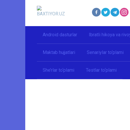
Перейти
к
контенту
Android dasturlar
Ibratli hikoya va rivo
Maktab hujjatlari
Senariylar to‘plami
She’rlar to‘plami
Testlar to‘plami