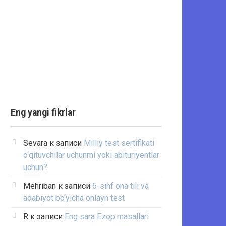
Eng yangi fikrlar
Sevara
к записи
Milliy test sertifikati
o‘qituvchilar uchunmi yoki abituriyentlar
uchun?
Mehriban
к записи
6-sinf ona tili va
adabiyot bo‘yicha onlayn test
R
к записи
Eng sara Ezop masallari