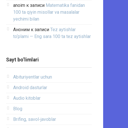
anoim
к записи
Matematika fanidan
100 ta qiyin misollar va masalalar
yechimi bilan
Аноним
к записи
Tez aytishlar
to‘plami — Eng sara 100 ta tez aytishlar
Sayt bo’limlari
Abituriyentlar uchun
Android dasturlar
Audio kitoblar
Blog
Brifing, savol-javoblar