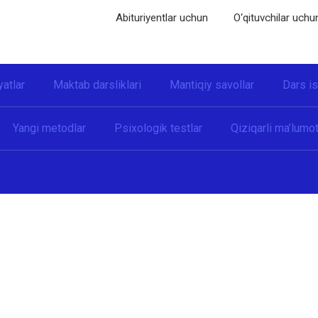
Abituriyentlar uchun
O‘qituvchilar uchu
yatlar
Maktab darsliklari
Mantiqiy savollar
Dars i
Yangi metodlar
Psixologik testlar
Qiziqarli ma’lumot