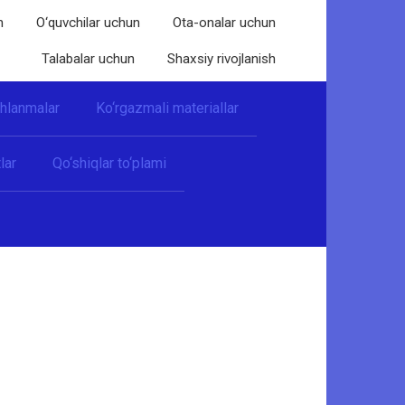
n
O‘quvchilar uchun
Ota-onalar uchun
Talabalar uchun
Shaxsiy rivojlanish
shlanmalar
Ko‘rgazmali materiallar
lar
Qo‘shiqlar to‘plami