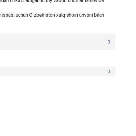
idan oʻtkaziladigan turkiy zabon shoirlar tanlovida
 hissasi uchun Oʻzbekiston xalq shoiri unvoni bilan