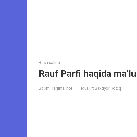
Bosh sahifa
Rauf Parfi haqida ma’l
Bo‘lim:
Tarjimai hol
Muallif:
Baxtiyor Roziq