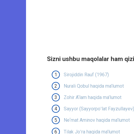
Sizni ushbu maqolalar ham qizi
Sirojiddin Rauf (1967)
Nurali Qobul haqida ma’lumot
Zohir Aʼlam haqida ma’lumot
Sayyor (Sayyorpoʻlat Fayzullayev
Neʼmat Aminov haqida ma’lumot
Tilak Joʻra haqida ma’lumot