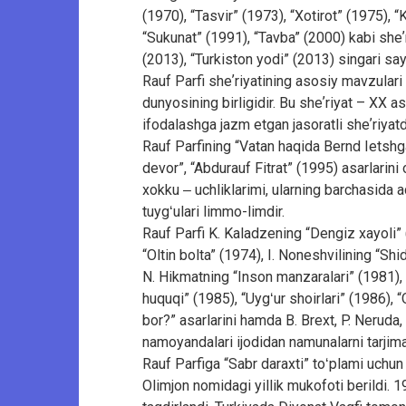
(1970), “Tasvir” (1973), “Xotirot” (1975), “
“Sukunat” (1991), “Tavba” (2000) kabi sheʼr
(2013), “Turkiston yodi” (2013) singari say
Rauf Parfi sheʼriyatining asosiy mavzulari 
dunyosining birligidir. Bu sheʼriyat – XX a
ifodalashga jazm etgan jasoratli sheʼriyatdi
Rauf Parfining “Vatan haqida Bernd Ietshga
devor”, “Abdurauf Fitrat” (1995) asarlarini
xokku ‒ uchliklarimi, ularning barchasida a
tuygʻulari limmo-limdir.
Rauf Parfi K. Kaladzening “Dengiz xayoli”
“Oltin bolta” (1974), I. Noneshvilining “S
N. Hikmatning “Inson manzaralari” (1981),
huquqi” (1985), “Uygʻur shoirlari” (1986), 
bor?” asarlarini hamda B. Brext, P. Neruda,
namoyandalari ijodidan namunalarni tarjima
Rauf Parfiga “Sabr daraxti” toʻplami uch
Olimjon nomidagi yillik mukofoti berildi.