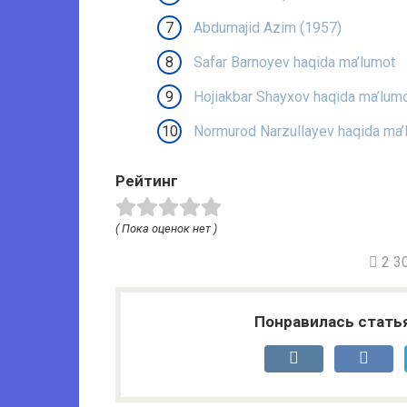
Abdumajid Azim (1957)
Safar Barnoyev haqida ma’lumot
Hojiakbar Shayxov haqida ma’lum
Normurod Narzullayev haqida ma’
Рейтинг
( Пока оценок нет )
2 30
Понравилась стать