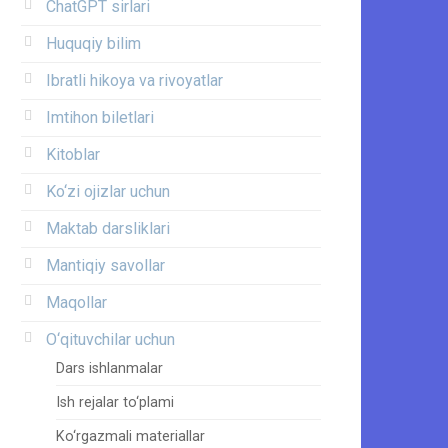
ChatGPT sirlari
Huquqiy bilim
Ibratli hikoya va rivoyatlar
Imtihon biletlari
Kitoblar
Ko‘zi ojizlar uchun
Maktab darsliklari
Mantiqiy savollar
Maqollar
O‘qituvchilar uchun
Dars ishlanmalar
Ish rejalar to‘plami
Ko‘rgazmali materiallar