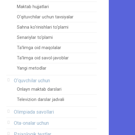
Maktab hujjatlari
O‘qituvchilar uchun tavsiyalar
Sahna ko‘rinishlari to‘plami
Senariylar to‘plami
Ta’limga oid maqolalar
Ta’limga oid savol-javoblar
Yangi metodlar
O‘quvchilar uchun
Onlayn maktab darslari
Televizion darslar jadvali
Olimpiada savollari
Ota-onalar uchun
Psixologik testlar