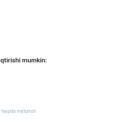
qtirishi mumkin:
) haqida ma’lumot