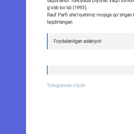
taqdirlandi. Turkiyada Diyonat Vaqfi tomon
gʻolib boʻldi (1993).
Rauf Parfi sheʼriyatimiz rivojiga qoʻshgan
taqdirlangan.
Foydalanilgan adabiyot
Telegramda o‘qish