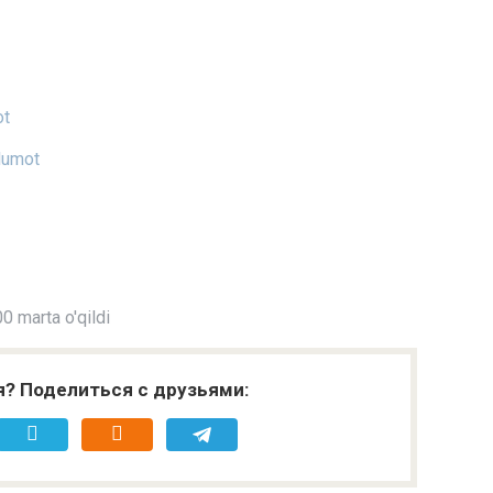
ot
lumot
0 marta o'qildi
я? Поделиться с друзьями: