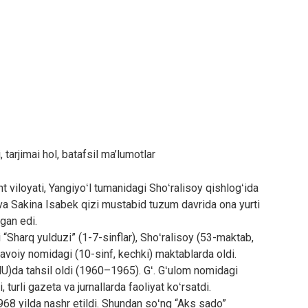
i, tarjimai hol, batafsil ma’lumotlar
 viloyati, Yangiyoʻl tumanidagi Shoʻralisoy qishlogʻida
va Sakina Isabek qizi mustabid tuzum davrida ona yurti
gan edi.
i “Sharq yulduzi” (1-7-sinflar), Shoʻralisoy (53-maktab,
Navoiy nomidagi (10-sinf, kechki) maktablarda oldi.
MU)da tahsil oldi (1960–1965). Gʻ. Gʻulom nomidagi
 turli gazeta va jurnallarda faoliyat koʻrsatdi.
1968 yilda nashr etildi. Shundan soʻng “Aks sado”