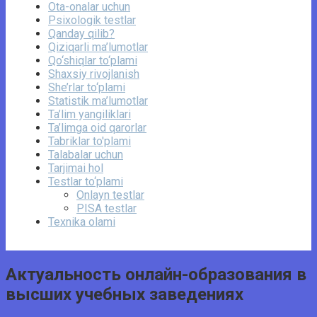
Ota-onalar uchun
Psixologik testlar
Qanday qilib?
Qiziqarli ma’lumotlar
Qo‘shiqlar to‘plami
Shaxsiy rivojlanish
She’rlar to‘plami
Statistik ma’lumotlar
Ta’lim yangiliklari
Ta’limga oid qarorlar
Tabriklar to'plami
Talabalar uchun
Tarjimai hol
Testlar to‘plami
Onlayn testlar
PISA testlar
Texnika olami
Актуальность онлайн-образования в
высших учебных заведениях