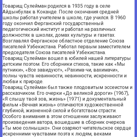
Товарищ Сулейман родился в 1935 году в селе
Айдынбулак в Коканде. После окончания средней
школы работал учителем в школе, где учился. В 1960
году окончил Ферганский государственный
педагогический институт и работал на различных
должностях в школах, домах культуры и газетах.
Возглавлял Ферганское областное отделение Союза
писателей Узбекистана. Работал первым заместителем
председателя Союза писателей Узбекистана.
Товарищ Сулейман вошел в юбилей нашей литературы
детским поэтом. Его сборники стихов, такие как «Мы ​​
путники», «Все завидуют», «Рахима-чи, вахимачи»,
полны чувств невинности, невинности, искренности и
любви к природе.
Товарищ Сулейман был также плодовитым эссеистом и
рассказчиком. Его очерки «До великой дороги» (1967),
«Я слышу твой зов, жизнь» (1971) и документальный
фильм «Вечная жизнь» отличаются художественной
глубиной, жизненной силой и богатством страсти.
Особого внимания в этом отношении заслуживают
произведения автора, вошедшие в сборник очерков
«Ты мое солнышко». Они озаряют читательское сердце
искренними чувствами поэта к людям, веками