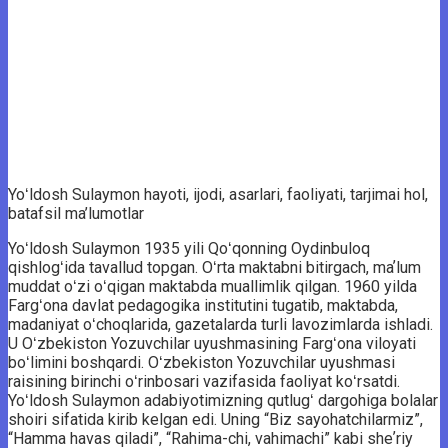
Yoʻldosh Sulaymon hayoti, ijodi, asarlari, faoliyati, tarjimai hol,
batafsil ma’lumotlar
Yoʻldosh Sulaymon 1935 yili Qoʻqonning Oydinbuloq
qishlogʻida tavallud topgan. Oʻrta maktabni bitirgach, maʼlum
muddat oʻzi oʻqigan maktabda muallimlik qilgan. 1960 yilda
Fargʻona davlat pedagogika institutini tugatib, maktabda,
madaniyat oʻchoqlarida, gazetalarda turli lavozimlarda ishladi.
U Oʻzbekiston Yozuvchilar uyushmasining Fargʻona viloyati
boʻlimini boshqardi. Oʻzbekiston Yozuvchilar uyushmasi
raisining birinchi oʻrinbosari vazifasida faoliyat koʻrsatdi.
Yoʻldosh Sulaymon adabiyotimizning qutlugʻ dargohiga bolalar
shoiri sifatida kirib kelgan edi. Uning “Biz sayohatchilarmiz”,
“Hamma havas qiladi”, “Rahima-chi, vahimachi” kabi sheʼriy