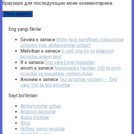
браузере для последующих моих комментариев.
Eng yangi fikrlar
Sevara
к записи
Milliy test sertifikati o‘qituvchilar
uchunmi yoki abituriyentlar uchun?
Mehriban
к записи
6-sinf ona tili va adabiyot
bo‘yicha onlayn test
R
к записи
Eng sara Ezop masallari
anoim
к записи
Matematika fanidan 100 ta qiyin
misollar va masalalar yechimi bilan
Аноним
к записи
Tez aytishlar to‘plami — Eng
sara 100 ta tez aytishlar
Sayt bo’limlari
Abituriyentlar uchun
Android dasturlar
Audio kitoblar
Blog
Brifing, savol-javoblar