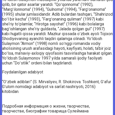
qilib, bir qator asarlar yaratdi. “Qoʻqonnoma” (1992),
“Margʻilonnoma” (1994), “Gulnoma” (1994), “Fargʻonanoma”
(1995) shular jumlasidandir. Adib bulardan tashqari, “Shahrizod
boʻl bir kecha” (1993), “Fargʻonaning quliman” (1997) kabi
sheʼriy toʻplamlar, “Hirotga sayohat” (1996) kabi bolalarga
bagʻishlangan sheʼriy guldasta, “Jalada qolgan gul” (1997)
kabi hujjatli qissa yaratdi. Mazkur qissada oʻzbek ayoli Tojixon
Shodiyevaning ayanchli taqdiri qalamga olinadi. Yoʻldosh
Sulaymon “Armon” (1998) nomli soʻnggi romanida vodiy
aholisining urush arafasidagi hayoti, kayfiyati, holati, taʼbir joiz
boʻlsa, maʼnaviy-axloqiy qiyofasini tasvirlashga harakat qilgan.
Yoʻldosh Sulaymonov 1997 yilda samarali ijodiy faoliyati
uchun “Doʻstlik” ordeni bilan taqdirlandi.
Foydalanilgan adabiyot
“Oʻzbek adiblari” (S. Mirvaliyev, R. Shokirova. Toshkent, Gʻafur
Gʻulom nomidagi adabiyot va sanʼat nashriyoti, 2016)
kitobidan.
Подробная информация о жизни, творчестве,
творчестве, биографии товарища Сулеймана