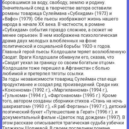
боровшимся за воду, свободу, землю и родину.
Значительный след в творчестве автора оставили
романы товарища Сулеймана «Субхидам» (1973) и
«Вафо» (1979). Обе пьесы изображают жизнь нашего
народа в начале ХХ века. В частности, в романе
«Субхидам» события гораздо сложнее, а сюжет не
менее серьезен. В нем изображена психологическая
драма двух молодых влюбленных на фоне
политической и социальной борьбы 1920-х годов.
Главный герой пьесы Колдошали теряет возлюбленную
Саодат. Враги Колдошали обманули его, сказав, что
«Саодат уехал за границу со своим богатым отцом».
Колдошали тоже перешел в Афганистан с болью
любимой и претерпел тяготы ссылки.
За годы независимости товарищ Сулейман стал еще
продуктивнее и создал ряд произведений. Среди них
«Коконнома» (1992 г.), «Маргиланнома» (1994 г.),
«Гульнома» (1994 г.), «Фаргонанома» (1995 г.). Кроме
того, автором созданы сборники стихов «Стань на ночь
шахризатом» (1993 г.), «Я раб Ферганы» (1997 г.), детский
поэтический букет «Путешествие в Герат» (1996 г.). и
документальный фильм «Цветок под дождем» (1997). В
этом рассказе описывается трагическая судьба узбечки
Таджихон Шодиевой. В своем последнем романе