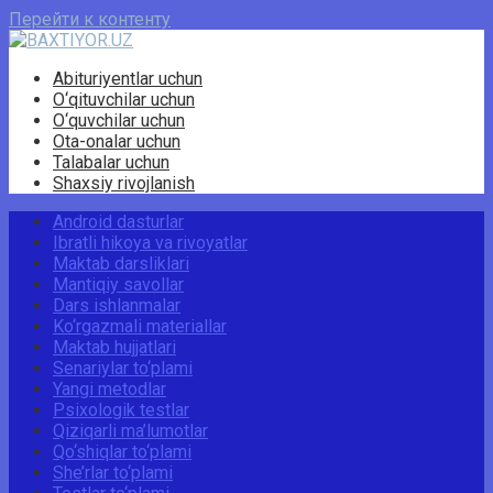
Перейти к контенту
Abituriyentlar uchun
O‘qituvchilar uchun
O‘quvchilar uchun
Ota-onalar uchun
Talabalar uchun
Shaxsiy rivojlanish
Android dasturlar
Ibratli hikoya va rivoyatlar
Maktab darsliklari
Mantiqiy savollar
Dars ishlanmalar
Ko‘rgazmali materiallar
Maktab hujjatlari
Senariylar to‘plami
Yangi metodlar
Psixologik testlar
Qiziqarli ma’lumotlar
Qo‘shiqlar to‘plami
She’rlar to‘plami