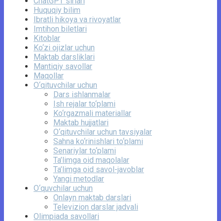
ChatGPT sirlari
Huquqiy bilim
Ibratli hikoya va rivoyatlar
Imtihon biletlari
Kitoblar
Ko‘zi ojizlar uchun
Maktab darsliklari
Mantiqiy savollar
Maqollar
O‘qituvchilar uchun
Dars ishlanmalar
Ish rejalar to‘plami
Ko‘rgazmali materiallar
Maktab hujjatlari
O‘qituvchilar uchun tavsiyalar
Sahna ko‘rinishlari to‘plami
Senariylar to‘plami
Ta’limga oid maqolalar
Ta’limga oid savol-javoblar
Yangi metodlar
O‘quvchilar uchun
Onlayn maktab darslari
Televizion darslar jadvali
Olimpiada savollari