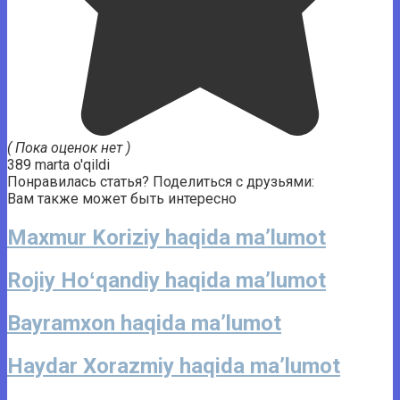
( Пока оценок нет )
389 marta o'qildi
Понравилась статья? Поделиться с друзьями:
Вам также может быть интересно
Maxmur Koriziy haqida ma’lumot
Rojiy Hoʻqandiy haqida ma’lumot
Bayramxon haqida ma’lumot
Haydar Xorazmiy haqida ma’lumot