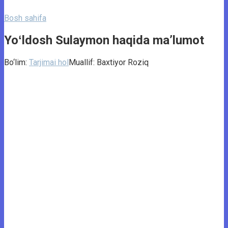
Bosh sahifa
Yoʻldosh Sulaymon haqida ma’lumot
Bo‘lim:
Tarjimai hol
Muallif:
Baxtiyor Roziq