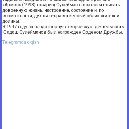
«Армон» (1998) товарищ Сулейман попытался описать
довоенную жизнь, настроение, состояние и, по
возможности, духовно-нравственный облик жителей
долины.
В 1997 году за плодотворную творческую деятельность
Юлдаш Сулейманов был награжден Орденом Дружбы.
Telegramda o‘qish