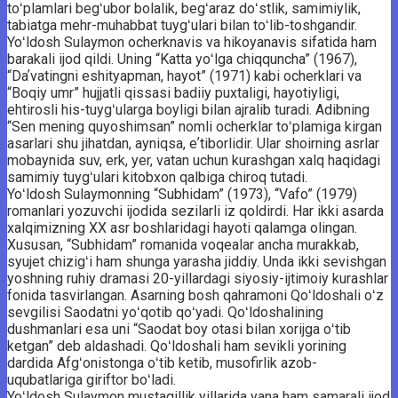
toʻplamlari begʻubor bolalik, begʻaraz doʻstlik, samimiylik,
tabiatga mehr-muhabbat tuygʻulari bilan toʻlib-toshgandir.
Yoʻldosh Sulaymon ocherknavis va hikoyanavis sifatida ham
barakali ijod qildi. Uning “Katta yoʻlga chiqquncha” (1967),
“Daʼvatingni eshityapman, hayot” (1971) kabi ocherklari va
“Boqiy umr” hujjatli qissasi badiiy puxtaligi, hayotiyligi,
ehtirosli his-tuygʻularga boyligi bilan ajralib turadi. Adibning
“Sen mening quyoshimsan” nomli ocherklar toʻplamiga kirgan
asarlari shu jihatdan, ayniqsa, eʼtiborlidir. Ular shoirning asrlar
mobaynida suv, erk, yer, vatan uchun kurashgan xalq haqidagi
samimiy tuygʻulari kitobxon qalbiga chiroq tutadi.
Yoʻldosh Sulaymonning “Subhidam” (1973), “Vafo” (1979)
romanlari yozuvchi ijodida sezilarli iz qoldirdi. Har ikki asarda
xalqimizning XX asr boshlaridagi hayoti qalamga olingan.
Xususan, “Subhidam” romanida voqealar ancha murakkab,
syujet chizigʻi ham shunga yarasha jiddiy. Unda ikki sevishgan
yoshning ruhiy dramasi 20-yillardagi siyosiy-ijtimoiy kurashlar
fonida tasvirlangan. Asarning bosh qahramoni Qoʻldoshali oʻz
sevgilisi Saodatni yoʻqotib qoʻyadi. Qoʻldoshalining
dushmanlari esa uni “Saodat boy otasi bilan xorijga oʻtib
ketgan” deb aldashadi. Qoʻldoshali ham sevikli yorining
dardida Afgʻonistonga oʻtib ketib, musofirlik azob-
uqubatlariga giriftor boʻladi.
Yoʻldosh Sulaymon mustaqillik yillarida yana ham samarali ijod