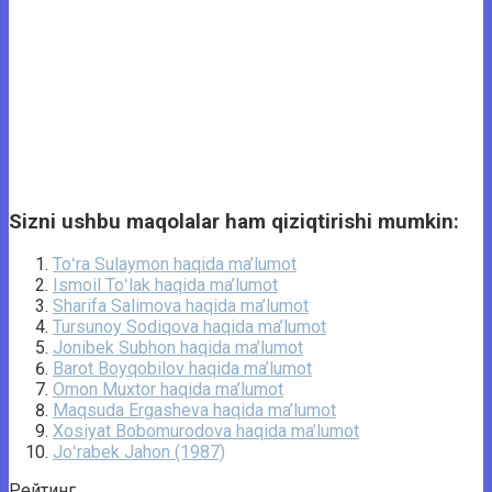
Sizni ushbu maqolalar ham qiziqtirishi mumkin:
Toʻra Sulaymon haqida ma’lumot
Ismoil Toʻlak haqida ma’lumot
Sharifa Salimova haqida ma’lumot
Tursunoy Sodiqova haqida ma’lumot
Jonibek Subhon haqida ma’lumot
Barot Boyqobilov haqida ma’lumot
Omon Muxtor haqida ma’lumot
Maqsuda Ergasheva haqida ma’lumot
Xosiyat Bobomurodova haqida ma’lumot
Joʻrabek Jahon (1987)
Рейтинг