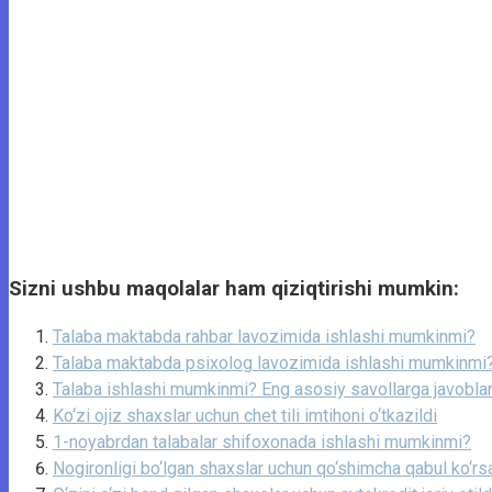
Sizni ushbu maqolalar ham qiziqtirishi mumkin:
Talaba maktabda rahbar lavozimida ishlashi mumkinmi?
Talaba maktabda psixolog lavozimida ishlashi mumkinmi
Talaba ishlashi mumkinmi? Eng asosiy savollarga javobla
Ko‘zi ojiz shaxslar uchun chet tili imtihoni o‘tkazildi
1-noyabrdan talabalar shifoxonada ishlashi mumkinmi?
Nogironligi bo‘lgan shaxslar uchun qo‘shimcha qabul ko‘rsa