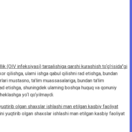
ik (OIV infeksiyasi) tarqalishiga qarshi kurashish to‘g‘risida”gi
r qilishga, ularni ishga qabul qilishni rad etishga, bundan
rlari mustasno, ta’lim muassasalariga, bundan ta’lim
 rad etishga, shuningdek ularning boshqa huquq va qonuniy
cheklashga yo‘l qo‘yilmaydi.
yuqtirib olgan shaxslar ishlashi man etilgan kasbiy faoliyat
ni yuqtirib olgan shaxslar ishlashi man etilgan kasbiy faoliyat