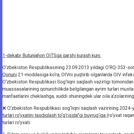
1-dekabr Butunjahon OITSga qarshi kurash kuni.
O‘zbekiston Respublikasining 23.09.2013 yildagi O‘RQ-353-so
Qonuni
21-moddasiga ko‘ra, OIVni yuqtirib olganlarda OIV infeksi
O‘zbekiston Respublikasi Sog‘liqni saqlash vazirligi tomonidan b
muassasalarining qonunchilikda belgilangan ayrim turlari musta
manfaatlarini cheklashga, xuddi shuningdek ular oila a’zolarining
❌ O‘zbekiston Respublikasi sog‘liqni saqlash vazirining 2024-y
turlari ro‘yxatini tasdiqlash to‘g‘risida”gi buyrug‘iga
(ro‘yxat raqa
turlari ro‘yxati: