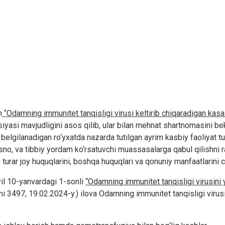
n
“Odamning immunitet tanqisligi virusi keltirib chiqaradigan kasall
yasi mavjudligini asos qilib, ular bilan mehnat shartnomasini beko
elgilanadigan ro‘yxatda nazarda tutilgan ayrim kasbiy faoliyat tu
sno, va tibbiy yordam ko‘rsatuvchi muassasalarga qabul qilishni
 turar joy huquqlarini, boshqa huquqlari va qonuniy manfaatlarini 
il 10-yanvardagi 1-sonli
“Odamning immunitet tanqisligi virusini 
mi 3497, 19.02.2024-y.) ilova Odamning immunitet tanqisligi virusi