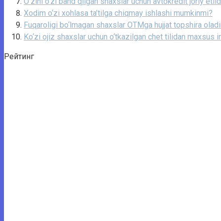
O‘zini o‘zi band qilgan shaxslar uchun avtokredit joriy etild
Xodim o‘zi xohlasa ta’tilga chiqmay ishlashi mumkinmi?
Fuqaroligi bo‘lmagan shaxslar OTMga hujjat topshira olad
Ko‘zi ojiz shaxslar uchun o‘tkazilgan chet tilidan maxsus imt
Рейтинг