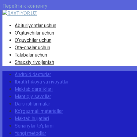
Перейти к контенту
Abituriyentlar uchun
O‘qituvchilar uchun
O‘quvchilar uchun
Ota-onalar uchun
Talabalar uchun
Shaxsiy rivojlanish
Android dasturlar
Ibratli hikoya va rivoyatlar
Maktab darsliklari
Mantiqiy savollar
Dars ishlanmalar
Ko‘rgazmali materiallar
Maktab hujjatlari
Senariylar to‘plami
Yangi metodlar