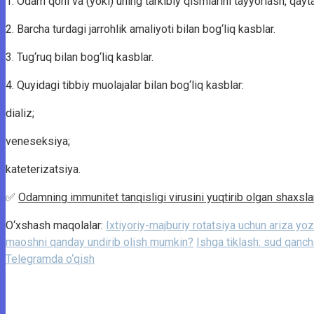
1. Odam qoni va (yoki) uning tarkibiy qismlarini tayyorlash, qay
2. Barcha turdagi jarrohlik amaliyoti bilan bog‘liq kasblar.
3. Tug‘ruq bilan bog‘liq kasblar.
4. Quyidagi tibbiy muolajalar bilan bog‘liq kasblar:
dializ;
veneseksiya;
kateterizatsiya.
✅
Odamning immunitet tanqisligi virusini yuqtirib olgan shaxsla
O‘xshash maqolalar:
Ixtiyoriy-majburiy rotatsiya uchun ariza yozi
maoshni qanday undirib olish mumkin?
Ishga tiklash: sud qanch
Telegramda o‘qish