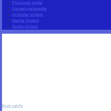
Psixologik testlar
Qiziqarli ma’lumotlar
Qo‘shiqlar to‘plami
She’rlar to‘plami
Testlar to‘plami
Bosh sahifa