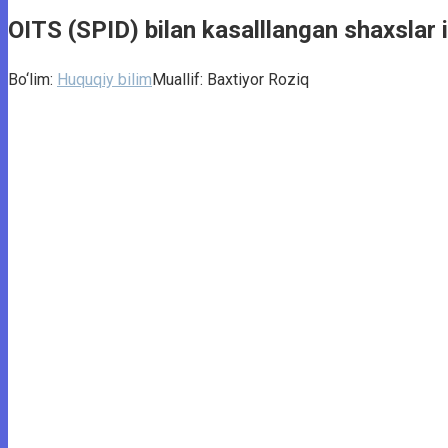
OITS (SPID) bilan kasalllangan shaxslar
Bo‘lim:
Huquqiy bilim
Muallif:
Baxtiyor Roziq