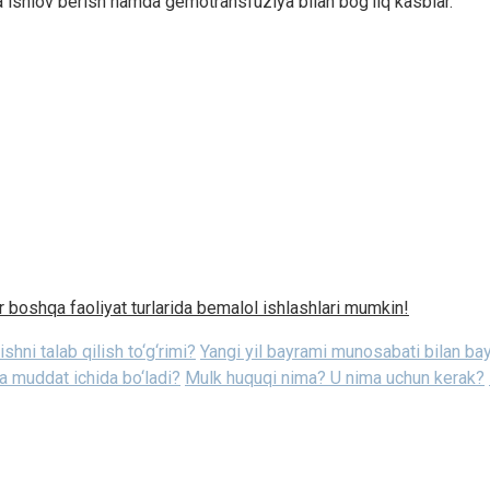
ta ishlov berish hamda gemotransfuziya bilan bog‘liq kasblar.
r boshqa faoliyat turlarida bemalol ishlashlari mumkin!
shni talab qilish to‘g‘rimi?
Yangi yil bayrami munosabati bilan b
a muddat ichida bo‘ladi?
Mulk huquqi nima? U nima uchun kerak?