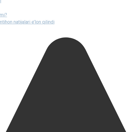
i
imi?
ihon natijalari e’lon qilindi