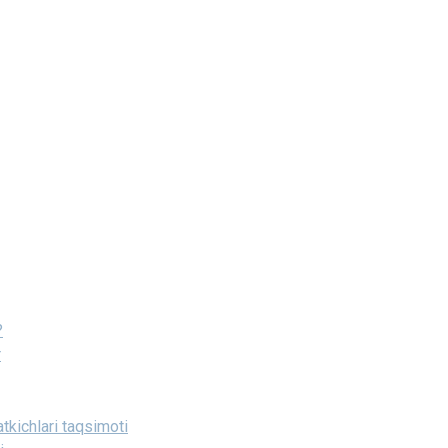
?
r
tkichlari taqsimoti