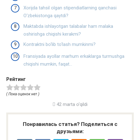
Xorijda tahsil olgan stipendiatlarning qanchasi
O‘zbekistonga qaytdi?
Maktabda ishlayotgan talabalar ham malaka
oshirishga chiqishi kerakmi?
Kontraktni bo‘lib to‘lash mumkinmi?
Fransiyada ayollar marhum erkaklarga turmushga
chiqishi mumkin, faqat…
Рейтинг
( Пока оценок нет )
42 marta o'qildi
Понравилась статья? Поделиться с
друзьями: