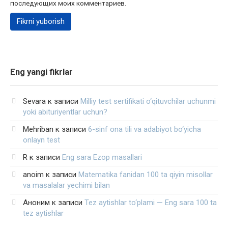
последующих моих комментариев.
Eng yangi fikrlar
Sevara
к записи
Milliy test sertifikati o‘qituvchilar uchunmi
yoki abituriyentlar uchun?
Mehriban
к записи
6-sinf ona tili va adabiyot bo‘yicha
onlayn test
R
к записи
Eng sara Ezop masallari
anoim
к записи
Matematika fanidan 100 ta qiyin misollar
va masalalar yechimi bilan
Аноним
к записи
Tez aytishlar to‘plami — Eng sara 100 ta
tez aytishlar