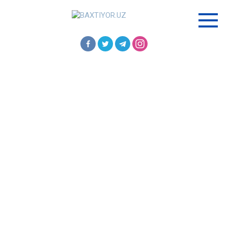
Перейти
к
контенту