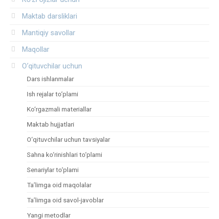
Maktab darsliklari
Mantiqiy savollar
Maqollar
O‘qituvchilar uchun
Dars ishlanmalar
Ish rejalar to‘plami
Ko‘rgazmali materiallar
Maktab hujjatlari
O‘qituvchilar uchun tavsiyalar
Sahna ko‘rinishlari to‘plami
Senariylar to‘plami
Ta’limga oid maqolalar
Ta’limga oid savol-javoblar
Yangi metodlar