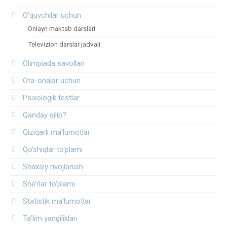
O‘quvchilar uchun
Onlayn maktab darslari
Televizion darslar jadvali
Olimpiada savollari
Ota-onalar uchun
Psixologik testlar
Qanday qilib?
Qiziqarli ma’lumotlar
Qo‘shiqlar to‘plami
Shaxsiy rivojlanish
She’rlar to‘plami
Statistik ma’lumotlar
Ta’lim yangiliklari