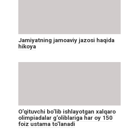
Jamiyatning jamoaviy jazosi haqida
hikoya
O‘qituvchi bo‘lib ishlayotgan xalqaro
olimpiadalar g‘oliblariga har oy 150
foiz ustama to‘lanadi