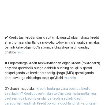
✔️ Kredit tashkilotlaridan kredit (mikroqarz) olgan shaxs kredit
shartnomasi shartlariga muvofiq to‘lovlarni o‘z vaqtida amalga
oshirib kelayotgan bo‘lsa xorijga chiqishga hech qanday
cheklov
yo‘q
.
❌ Fuqarorlarga kredit tashkilotlaridan olgan krediti (mikroqarzi)
bo‘yicha qarzdorlik sudga oshirilib sudning hal qiluv qarori
chiqarilganda va kredit qarzdorligi ijroga (MIB) qaratilganda
chet davlatga chiqishga taqiq qo‘yilishi
mumkin
.
O‘xshash maqolalar:
Krediti borlarga yana boshqa kredit
ajratiladimi?
Kredit buyurtmalari to‘g‘risidagi maʼlumotlar real
vaqt rejimida kredit byurolariga taqdim etiladi
Kredit
qarzdorligini undirish
Kredit bo‘yicha ogohlantirish va undirish