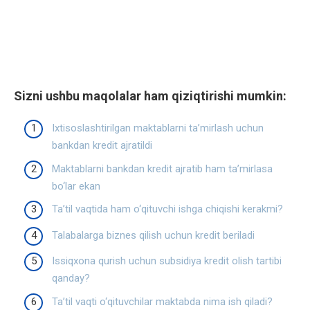
Sizni ushbu maqolalar ham qiziqtirishi mumkin:
Ixtisoslashtirilgan maktablarni ta’mirlash uchun
bankdan kredit ajratildi
Maktablarni bankdan kredit ajratib ham ta’mirlasa
bo‘lar ekan
Ta’til vaqtida ham o‘qituvchi ishga chiqishi kerakmi?
Talabalarga biznes qilish uchun kredit beriladi
Issiqxona qurish uchun subsidiya kredit olish tartibi
qanday?
Ta’til vaqti o‘qituvchilar maktabda nima ish qiladi?