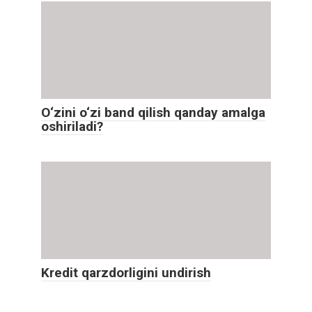
O‘zini o‘zi band qilish qanday amalga
oshiriladi?
Kredit qarzdorligini undirish