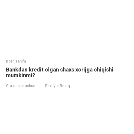
Bosh sahifa
Bankdan kredit olgan shaxs xorijga chiqishi
mumkinmi?
Ota-onalar uchun
Baxtiyor Roziq