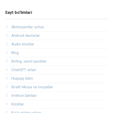
Sayt bo’limlari
Abituriyentlar uchun
Android dasturlar
Audio kitoblar
Blog
Brifing, savol-javoblar
ChatGPT sirlari
Huquqiy bilim
Ibratli hikoya va rivoyatlar
Imtihon biletlari
Kitoblar
Ko‘zi ojizlar uchun