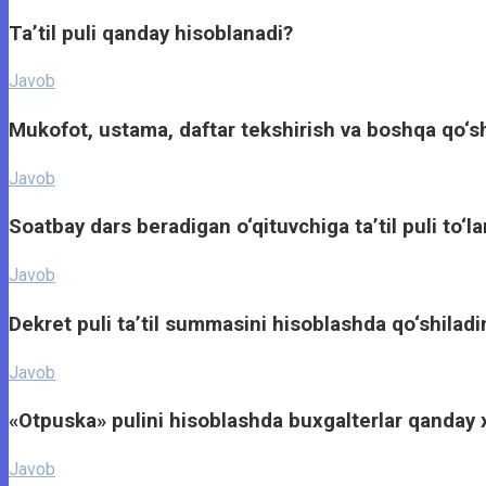
Ta’til puli qanday hisoblanadi?
Javob
Mukofot, ustama, daftar tekshirish va boshqa qo‘sh
Javob
Soatbay dars beradigan o‘qituvchiga ta’til puli to‘l
Javob
Dekret puli ta’til summasini hisoblashda qo‘shiladi
Javob
«Otpuska» pulini hisoblashda buxgalterlar qanday 
Javob