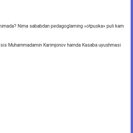
farqi nimada? Nima sababdan pedagoglarning «otpuska» puli kam
utaxassis Muhammadamin Karimjonov hamda Kasaba uyushmasi