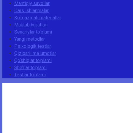
Mantiqiy savollar
Dars ishlanmalar
Ko‘rgazmali materiallar
Maktab hujjatlari
Senariylar to‘plami
Yangi metodlar
Psixologik testlar
Qiziqarli ma’lumotlar
Qo‘shiqlar to‘plami
She’rlar to‘plami
Testlar to‘plami