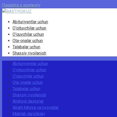
Перейти к контенту
Abituriyentlar uchun
O‘qituvchilar uchun
O‘quvchilar uchun
Ota-onalar uchun
Talabalar uchun
Shaxsiy rivojlanish
Abituriyentlar uchun
O‘qituvchilar uchun
O‘quvchilar uchun
Ota-onalar uchun
Talabalar uchun
Shaxsiy rivojlanish
Android dasturlar
Ibratli hikoya va rivoyatlar
Maktab darsliklari