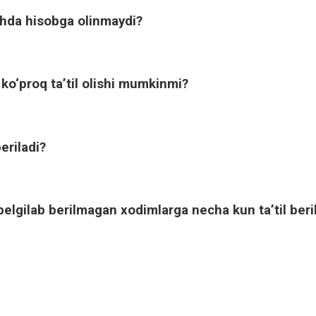
ishda hisobga olinmaydi?
ko‘proq ta’til olishi mumkinmi?
eriladi?
belgilab berilmagan xodimlarga necha kun ta’til beri