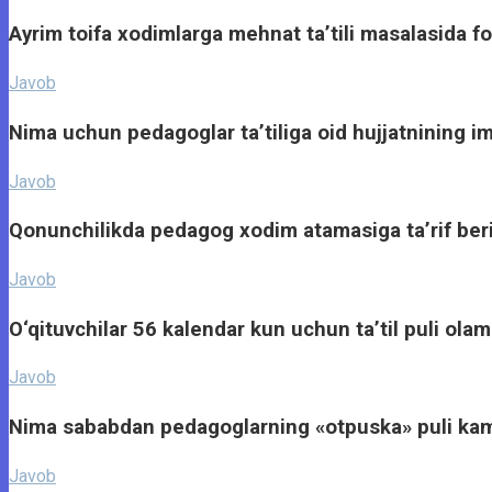
Ayrim toifa xodimlarga mehnat ta’tili masalasida f
Javob
Nima uchun pedagoglar ta’tiliga oid hujjatnining im
Javob
Qonunchilikda pedagog xodim atamasiga ta’rif be
Javob
O‘qituvchilar 56 kalendar kun uchun ta’til puli ola
Javob
Nima sababdan pedagoglarning «otpuska» puli kam
Javob