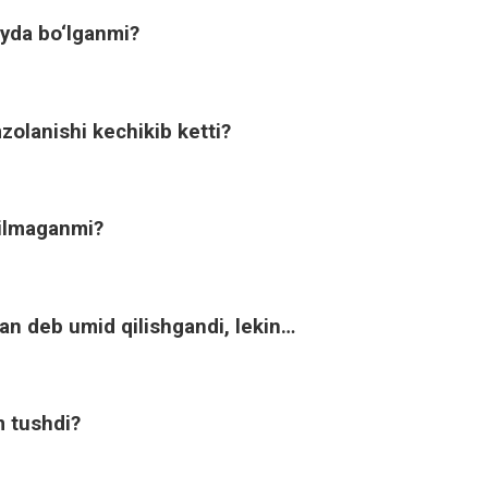
oyda bo‘lganmi?
zolanishi kechikib ketti?
rilmaganmi?
man deb umid qilishgandi, lekin…
 tushdi?