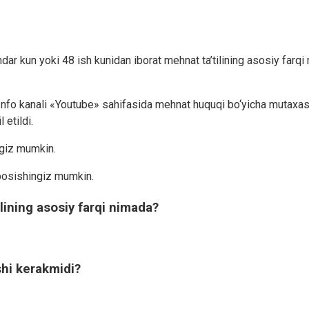
lendar kun yoki 48 ish kunidan iborat mehnat ta’tilining asosiy 
imi Info kanali «Youtube» sahifasida mehnat huquqi bo‘yicha m
 etildi.
ngiz mumkin.
bosishingiz mumkin.
lining asosiy farqi nimada?
shi kerakmidi?