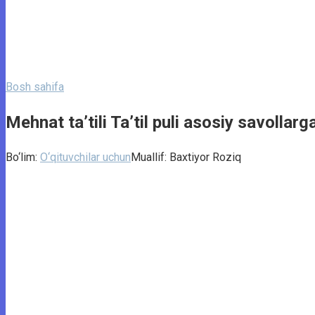
Bosh sahifa
Mehnat ta’tili Ta’til puli asosiy savollarg
Bo‘lim:
O‘qituvchilar uchun
Muallif:
Baxtiyor Roziq