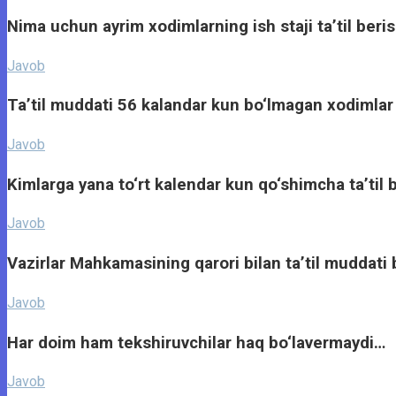
Nima uchun ayrim xodimlarning ish staji ta’til ber
Javob
Ta’til muddati 56 kalandar kun bo‘lmagan xodimlar 
Javob
Kimlarga yana to‘rt kalendar kun qo‘shimcha ta’til b
Javob
Vazirlar Mahkamasining qarori bilan ta’til muddati 
Javob
Har doim ham tekshiruvchilar haq bo‘lavermaydi…
Javob