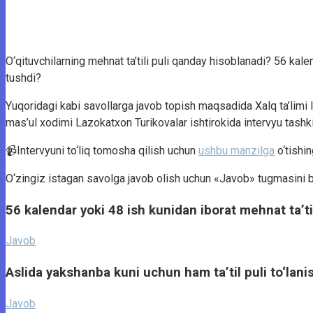
O‘qituvchilarning mehnat ta’tili puli qanday hisoblanadi? 56 ka
tushdi?
Yuqoridagi kabi savollarga javob topish maqsadida Xalq ta’l
mas’ul xodimi Lazokatxon Turikovalar ishtirokida intervyu tashkil
📹Intervyuni to‘liq tomosha qilish uchun
ushbu manzilga
o‘tishi
O‘zingiz istagan savolga javob olish uchun «Javob» tugmasini 
56 kalendar yoki 48 ish kunidan iborat mehnat ta’ti
Javob
Aslida yakshanba kuni uchun ham ta’til puli to‘lani
Javob