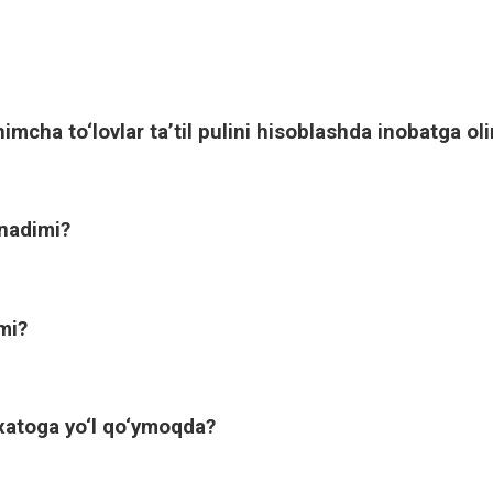
imcha to‘lovlar ta’til pulini hisoblashda inobatga o
anadimi?
mi?
xatoga yo‘l qo‘ymoqda?