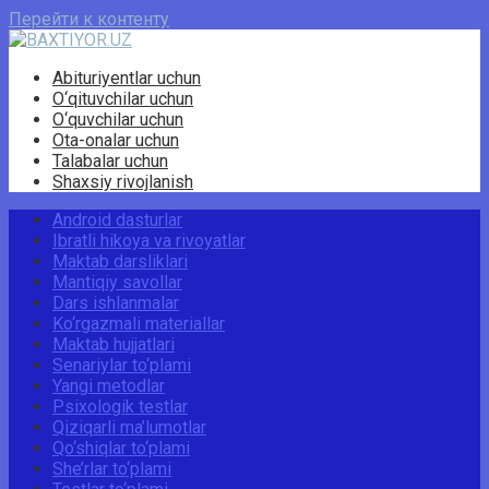
Перейти к контенту
Abituriyentlar uchun
O‘qituvchilar uchun
O‘quvchilar uchun
Ota-onalar uchun
Talabalar uchun
Shaxsiy rivojlanish
Android dasturlar
Ibratli hikoya va rivoyatlar
Maktab darsliklari
Mantiqiy savollar
Dars ishlanmalar
Ko‘rgazmali materiallar
Maktab hujjatlari
Senariylar to‘plami
Yangi metodlar
Psixologik testlar
Qiziqarli ma’lumotlar
Qo‘shiqlar to‘plami
She’rlar to‘plami