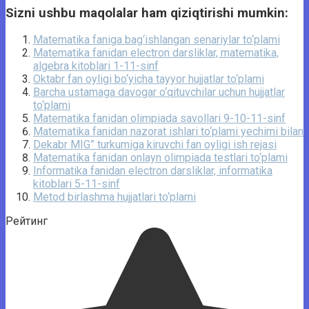
Sizni ushbu maqolalar ham qiziqtirishi mumkin:
Matematika faniga bag‘ishlangan senariylar to‘plami
Matematika fanidan electron darsliklar, matematika,
algebra kitoblari 1-11-sinf
Oktabr fan oyligi bo‘yicha tayyor hujjatlar to‘plami
Barcha ustamaga davogar o‘qituvchilar uchun hujjatlar
to‘plami
Matematika fanidan olimpiada savollari 9-10-11-sinf
Matematika fanidan nazorat ishlari to‘plami yechimi bilan
Dekabr MIG” turkumiga kiruvchi fan oyligi ish rejasi
Matematika fanidan onlayn olimpiada testlari to‘plami
Informatika fanidan electron darsliklar, informatika
kitoblari 5-11-sinf
Metod birlashma hujjatlari to‘plami
Рейтинг