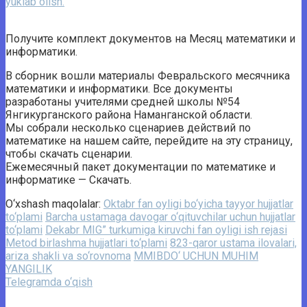
yuklab olish.
Получите комплект документов на Месяц математики и
информатики.
В сборник вошли материалы Февральского месячника
математики и информатики. Все документы
разработаны учителями средней школы №54
Янгикурганского района Наманганской области.
Мы собрали несколько сценариев действий по
математике на нашем сайте, перейдите на эту страницу,
чтобы скачать сценарии.
Ежемесячный пакет документации по математике и
информатике — Скачать.
O‘xshash maqolalar:
Oktabr fan oyligi bo‘yicha tayyor hujjatlar
to‘plami
Barcha ustamaga davogar o‘qituvchilar uchun hujjatlar
to‘plami
Dekabr MIG” turkumiga kiruvchi fan oyligi ish rejasi
Metod birlashma hujjatlari to‘plami
823-qaror ustama ilovalari,
ariza shakli va so‘rovnoma
MMIBDO‘ UCHUN MUHIM
YANGILIK
Telegramda o‘qish