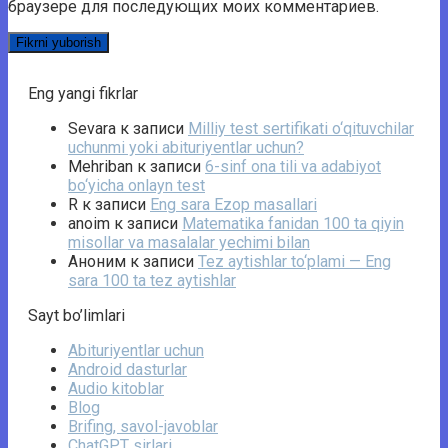
браузере для последующих моих комментариев.
Eng yangi fikrlar
Sevara
к записи
Milliy test sertifikati o‘qituvchilar
uchunmi yoki abituriyentlar uchun?
Mehriban
к записи
6-sinf ona tili va adabiyot
bo‘yicha onlayn test
R
к записи
Eng sara Ezop masallari
anoim
к записи
Matematika fanidan 100 ta qiyin
misollar va masalalar yechimi bilan
Аноним
к записи
Tez aytishlar to‘plami — Eng
sara 100 ta tez aytishlar
Sayt bo’limlari
Abituriyentlar uchun
Android dasturlar
Audio kitoblar
Blog
Brifing, savol-javoblar
ChatGPT sirlari