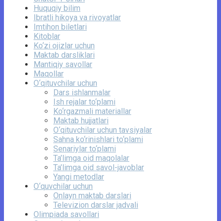
Huquqiy bilim
Ibratli hikoya va rivoyatlar
Imtihon biletlari
Kitoblar
Ko‘zi ojizlar uchun
Maktab darsliklari
Mantiqiy savollar
Maqollar
O‘qituvchilar uchun
Dars ishlanmalar
Ish rejalar to‘plami
Ko‘rgazmali materiallar
Maktab hujjatlari
O‘qituvchilar uchun tavsiyalar
Sahna ko‘rinishlari to‘plami
Senariylar to‘plami
Ta’limga oid maqolalar
Ta’limga oid savol-javoblar
Yangi metodlar
O‘quvchilar uchun
Onlayn maktab darslari
Televizion darslar jadvali
Olimpiada savollari