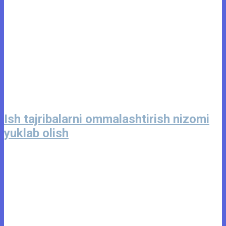
Ish tajribalarni ommalashtirish nizomi
yuklab olish