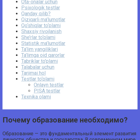
Ota-onalar uchun
Psixologik testlar
Qanday qilib?
Qiziqarli ma’lumotlar
Qo‘shiqlar to‘plami
Shaxsiy rivojlanish
She’rlar to‘plami
Statistik ma’lumotlar
Ta’lim yangiliklari
Ta’limga oid qarorlar
Tabriklar to'plami
Talabalar uchun
Tarjimai hol
Testlar to‘plami
Onlayn testlar
PISA testlar
Texnika olami
Почему образование необходимо?
Образование — это фундаментальный элемент развития
личности, общества и государства. В современном мире