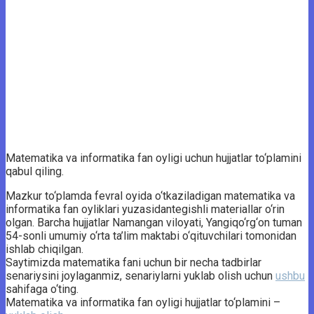
Matematika va informatika fan oyligi uchun hujjatlar to‘plamini
qabul qiling.
Mazkur to‘plamda fevral oyida o‘tkaziladigan matematika va
informatika fan oyliklari yuzasidantegishli materiallar o‘rin
olgan. Barcha hujjatlar Namangan viloyati, Yangiqo‘rg‘on tuman
54-sonli umumiy o‘rta ta’lim maktabi o‘qituvchilari tomonidan
ishlab chiqilgan.
Saytimizda matematika fani uchun bir necha tadbirlar
senariysini joylaganmiz, senariylarni yuklab olish uchun
ushbu
sahifaga o‘ting.
Matematika va informatika fan oyligi hujjatlar to‘plamini –