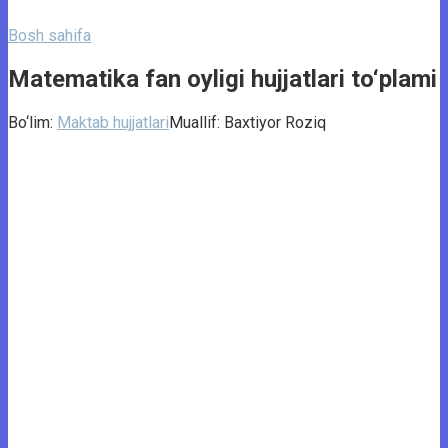
Bosh sahifa
Matematika fan oyligi hujjatlari to‘plami
Bo‘lim:
Maktab hujjatlari
Muallif:
Baxtiyor Roziq