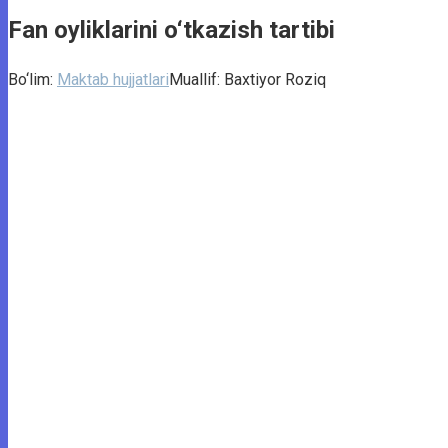
Fan oyliklarini o‘tkazish tartibi
Bo‘lim:
Maktab hujjatlari
Muallif:
Baxtiyor Roziq