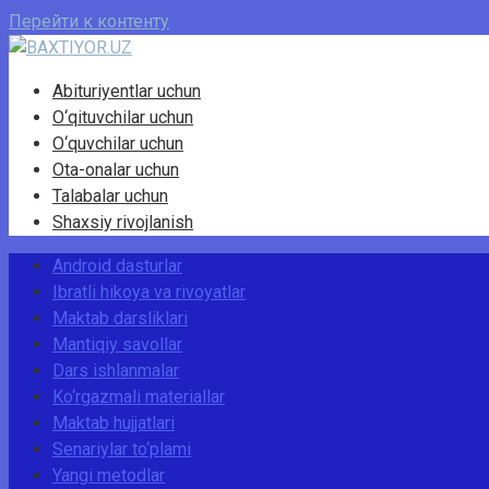
Перейти к контенту
Abituriyentlar uchun
O‘qituvchilar uchun
O‘quvchilar uchun
Ota-onalar uchun
Talabalar uchun
Shaxsiy rivojlanish
Android dasturlar
Ibratli hikoya va rivoyatlar
Maktab darsliklari
Mantiqiy savollar
Dars ishlanmalar
Ko‘rgazmali materiallar
Maktab hujjatlari
Senariylar to‘plami
Yangi metodlar