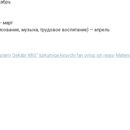
кабрь
— март
исование, музыка, трудовое воспитание) — апрель
‘plami
Dekabr MIG” turkumiga kiruvchi fan oyligi ish rejasi
Matemat