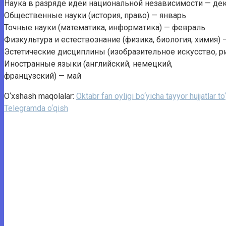
Наука в разряде идеи национальной независимости — де
Общественные науки (история, право) — январь
Точные науки (математика, информатика) — февраль
Физкультура и естествознание (физика, биология, химия) 
Эстетические дисциплины (изобразительное искусство, р
Иностранные языки (английский, немецкий,
французский) — май
O‘xshash maqolalar:
Oktabr fan oyligi bo‘yicha tayyor hujjatlar to
Telegramda o‘qish