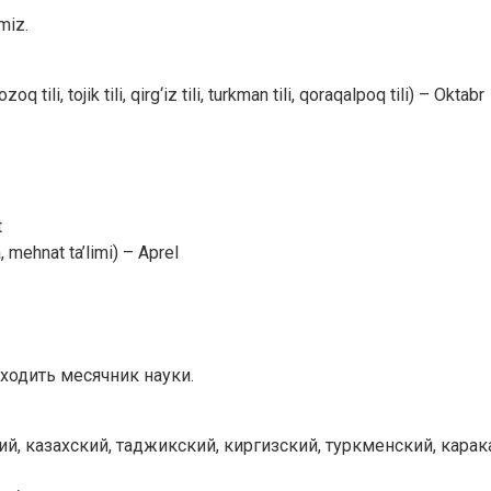
miz.
oq tili, tojik tili, qirg‘iz tili, turkman tili, qoraqalpoq tili) – Oktabr
t
, mehnat ta’limi) – Aprel
ходить месячник науки.
й, казахский, таджикский, киргизский, туркменский, карак