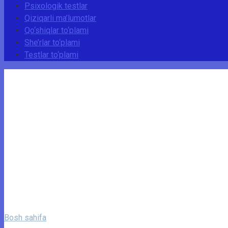
Psixologik testlar
Qiziqarli ma’lumotlar
Qo‘shiqlar to‘plami
She’rlar to‘plami
Testlar to‘plami
Bosh sahifa