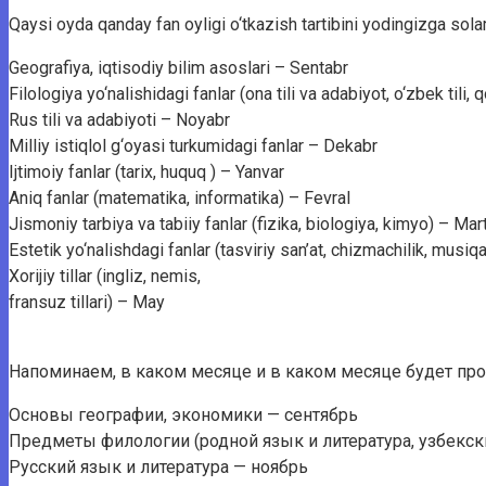
Qaysi oyda qanday fan oyligi o‘tkazish tartibini yodingizga sola
Geografiya, iqtisodiy bilim asoslari – Sentabr
Filologiya yo‘nalishidagi fanlar (ona tili va adabiyot, o‘zbek tili, qoz
Rus tili va adabiyoti – Noyabr
Milliy istiqlol g‘oyasi turkumidagi fanlar – Dekabr
Ijtimoiy fanlar (tarix, huquq ) – Yanvar
Aniq fanlar (matematika, informatika) – Fevral
Jismoniy tarbiya va tabiiy fanlar (fizika, biologiya, kimyo) – Mar
Estetik yo‘nalishdagi fanlar (tasviriy san’at, chizmachilik, musiqa
Xorijiy tillar (ingliz, nemis,
fransuz tillari) – May
Напоминаем, в каком месяце и в каком месяце будет про
Основы географии, экономики — сентябрь
Предметы филологии (родной язык и литература, узбекски
Русский язык и литература — ноябрь