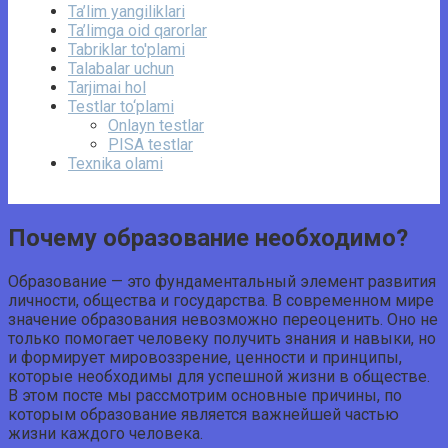
Ta’lim yangiliklari
Ta’limga oid qarorlar
Tabriklar to'plami
Talabalar uchun
Tarjimai hol
Testlar to‘plami
Onlayn testlar
PISA testlar
Texnika olami
Почему образование необходимо?
Образование — это фундаментальный элемент развития
личности, общества и государства. В современном мире
значение образования невозможно переоценить. Оно не
только помогает человеку получить знания и навыки, но
и формирует мировоззрение, ценности и принципы,
которые необходимы для успешной жизни в обществе.
В этом посте мы рассмотрим основные причины, по
которым образование является важнейшей частью
жизни каждого человека.