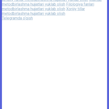
metodbirlashma hujjatlari yuklab olish
Filologiya fanlari
metodbirlashma hujjatlari yuklab olish
Xorijiy tillar
metodbirlashma hujjatlari yuklab olish
Telegramda o‘qish