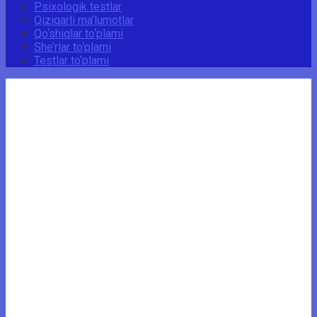
Psixologik testlar
Qiziqarli ma’lumotlar
Qo‘shiqlar to‘plami
She’rlar to‘plami
Testlar to‘plami