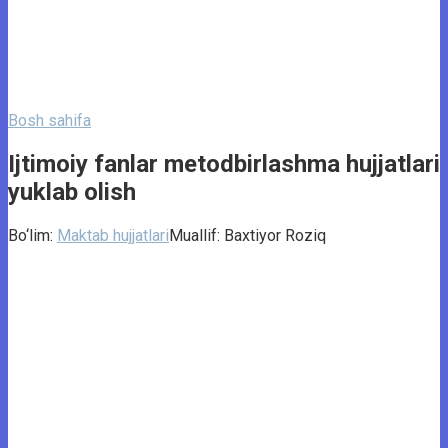
Bosh sahifa
Ijtimoiy fanlar metodbirlashma hujjatlari
yuklab olish
Bo‘lim:
Maktab hujjatlari
Muallif:
Baxtiyor Roziq