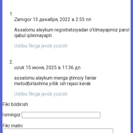
Zarnigor
13 декабря, 2022 в 2:55 пп
Assalomu aleykum registratsiyadan o‘tilmayapmiz parol
qabul qilinmayapti
Ushbu fikrga javob yozish
uzuk
15 июня, 2025 в 11:36 дп
assalomu alaykum menga ijtimoiy fanlar
metodbirlashma yillik ish rejasi kerak
Ushbu fikrga javob yozish
Fikr bildirish
Ismingiz
Fikr matni