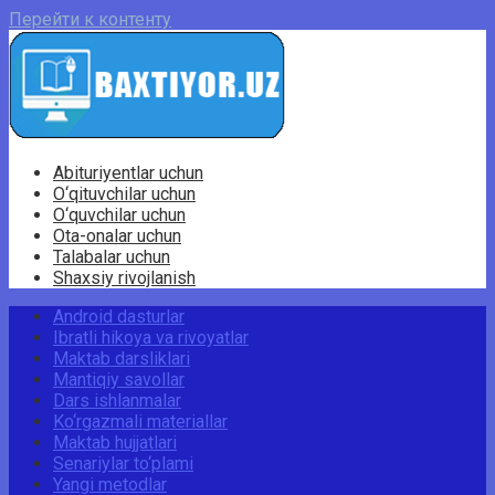
Перейти к контенту
Abituriyentlar uchun
O‘qituvchilar uchun
O‘quvchilar uchun
Ota-onalar uchun
Talabalar uchun
Shaxsiy rivojlanish
Android dasturlar
Ibratli hikoya va rivoyatlar
Maktab darsliklari
Mantiqiy savollar
Dars ishlanmalar
Ko‘rgazmali materiallar
Maktab hujjatlari
Senariylar to‘plami
Yangi metodlar