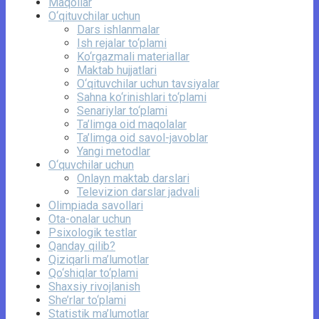
Maqollar
O‘qituvchilar uchun
Dars ishlanmalar
Ish rejalar to‘plami
Ko‘rgazmali materiallar
Maktab hujjatlari
O‘qituvchilar uchun tavsiyalar
Sahna ko‘rinishlari to‘plami
Senariylar to‘plami
Ta’limga oid maqolalar
Ta’limga oid savol-javoblar
Yangi metodlar
O‘quvchilar uchun
Onlayn maktab darslari
Televizion darslar jadvali
Olimpiada savollari
Ota-onalar uchun
Psixologik testlar
Qanday qilib?
Qiziqarli ma’lumotlar
Qo‘shiqlar to‘plami
Shaxsiy rivojlanish
She’rlar to‘plami
Statistik ma’lumotlar