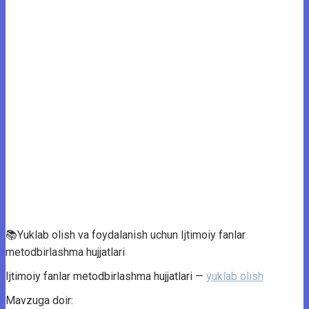
📚Yuklab olish va foydalanish uchun Ijtimoiy fanlar
metodbirlashma hujjatlari
Ijtimoiy fanlar metodbirlashma hujjatlari —
yuklab olish
Mavzuga doir: