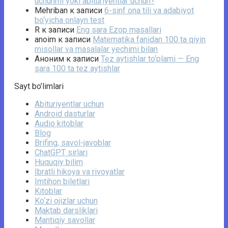
uchunmi yoki abituriyentlar uchun?
Mehriban
к записи
6-sinf ona tili va adabiyot
bo‘yicha onlayn test
R
к записи
Eng sara Ezop masallari
anoim
к записи
Matematika fanidan 100 ta qiyin
misollar va masalalar yechimi bilan
Аноним
к записи
Tez aytishlar to‘plami — Eng
sara 100 ta tez aytishlar
Sayt bo’limlari
Abituriyentlar uchun
Android dasturlar
Audio kitoblar
Blog
Brifing, savol-javoblar
ChatGPT sirlari
Huquqiy bilim
Ibratli hikoya va rivoyatlar
Imtihon biletlari
Kitoblar
Ko‘zi ojizlar uchun
Maktab darsliklari
Mantiqiy savollar