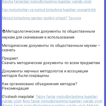
Barcha fanlardan metodbirlashma hujjatlari yuklab olish
Fan metodistlari va metod birlashma hujjatlari qisqartirildi
Metod birlashma qanday tashkil etiladi? Tavsiya
📚Методологические документы по общественным
наукам для скачивания и использования
Методические документы по общественным наукам —
скачать
Предмет:
Скачать методические документы по всем предметам
Документы научных методологов и ассоциации
методов были сокращены.
Как организовано объединение методов?
Рекомендация
O‘xshash maqolalar:
Tabiiy fanlar metodbirlashma hujjatlari
yuklab olish
Аniq fanlar metodbirlashma hujjatlari yuklab olish
Amaliy fanlar metodbirlashma hujjatlari yuklab olish
Maktab