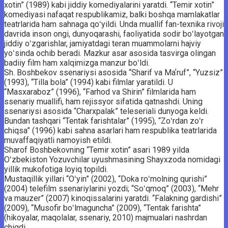
xotin” (1989) kabi jiddiy komediyalarini yaratdi. “Temir xotin”
komediyasi nafaqat respublikamiz, balki boshqa mamlakatlar
teatrlarida ham sahnaga qoʻyildi. Unda muallif fan-texnika rivoji
davrida inson ongi, dunyoqarashi, faoliyatida sodir boʻlayotgan
jiddiy oʻzgarishlar, jamiyatdagi teran muammolarni hajviy
yoʻsinda ochib beradi. Mazkur asar asosida tasvirga olingan
badiiy film ham xalqimizga manzur boʻldi.
Sh. Boshbekov ssenariysi asosida “Sharif va Maʼruf”, “Yuzsiz”
(1993), “Tilla bola” (1994) kabi filmlar yaratildi. U
“Masxaraboz” (1996), “Farhod va Shirin” filmlarida ham
ssenariy muallifi, ham rejissyor sifatida qatnashdi. Uning
ssenariysi asosida “Charxpalak” teleseriali dunyoga keldi.
Bundan tashqari “Tentak farishtalar” (1995), “Zoʻrdan zoʻr
chiqsa” (1996) kabi sahna asarlari ham respublika teatrlarida
muvaffaqiyatli namoyish etildi.
Sharof Boshbekovning “Temir xotin” asari 1989 yilda
Oʻzbekiston Yozuvchilar uyushmasining Shayxzoda nomidagi
yillik mukofotiga loyiq topildi.
Mustaqillik yillari “Oʻyin” (2002), “Doka roʻmolning qurishi”
(2004) telefilm ssenariylarini yozdi; “Soʻqmoq” (2003), “Mehr
va mauzer” (2007) kinoqissalarini yaratdi. “Falakning gardishi”
(2009), “Musofir boʻlmaguncha” (2009), “Tentak farishta”
(hikoyalar, maqolalar, ssenariy, 2010) majmualari nashrdan
chiqdi.