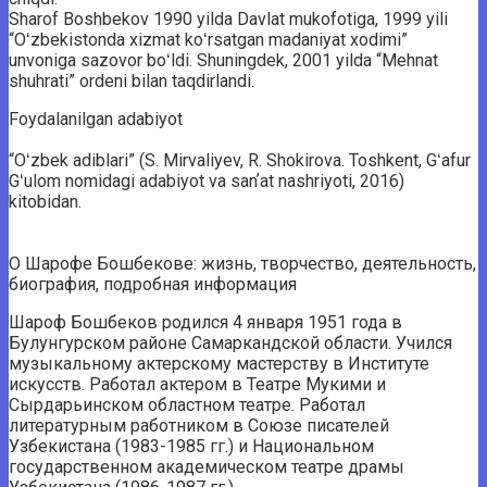
Sharof Boshbekov 1990 yilda Davlat mukofotiga, 1999 yili
“Oʻzbekistonda xizmat koʻrsatgan madaniyat xodimi”
unvoniga sazovor boʻldi. Shuningdek, 2001 yilda “Mehnat
shuhrati” ordeni bilan taqdirlandi.
Foydalanilgan adabiyot
“Oʻzbek adiblari” (S. Mirvaliyev, R. Shokirova. Toshkent, Gʻafur
Gʻulom nomidagi adabiyot va sanʼat nashriyoti, 2016)
kitobidan.
О Шарофе Бошбекове: жизнь, творчество, деятельность,
биография, подробная информация
Шароф Бошбеков родился 4 января 1951 года в
Булунгурском районе Самаркандской области. Учился
музыкальному актерскому мастерству в Институте
искусств. Работал актером в Театре Мукими и
Сырдарьинском областном театре. Работал
литературным работником в Союзе писателей
Узбекистана (1983-1985 гг.) и Национальном
государственном академическом театре драмы