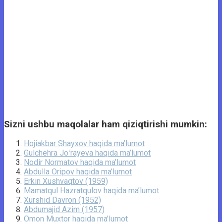
Sizni ushbu maqolalar ham qiziqtirishi mumkin:
Hojiakbar Shayxov haqida ma’lumot
Gulchehra Joʻrayeva haqida ma’lumot
Nodir Normatov haqida ma’lumot
Abdulla Oripov haqida ma’lumot
Erkin Xushvaqtov (1959)
Mamatqul Hazratqulov haqida ma’lumot
Xurshid Davron (1952)
Abdumajid Azim (1957)
Omon Muxtor haqida ma’lumot