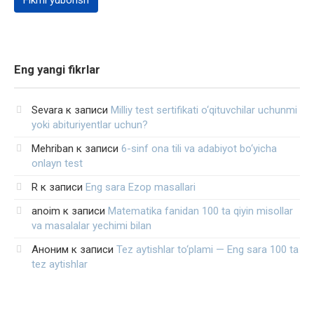
Eng yangi fikrlar
Sevara
к записи
Milliy test sertifikati o‘qituvchilar uchunmi
yoki abituriyentlar uchun?
Mehriban
к записи
6-sinf ona tili va adabiyot bo‘yicha
onlayn test
R
к записи
Eng sara Ezop masallari
anoim
к записи
Matematika fanidan 100 ta qiyin misollar
va masalalar yechimi bilan
Аноним
к записи
Tez aytishlar to‘plami — Eng sara 100 ta
tez aytishlar