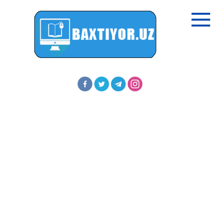
Перейти
к
контенту