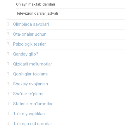
Onlayn maktab darslari
Televizion darslar jadvali
Olimpiada savollari
Ota-onalar uchun
Psixologik testlar
Qanday qilib?
Qiziqarli ma’lumotlar
Qo‘shiqlar to‘plami
Shaxsiy rivojlanish
She’rlar to‘plami
Statistik ma’lumotlar
Ta’lim yangiliklari
Ta’limga oid qarorlar