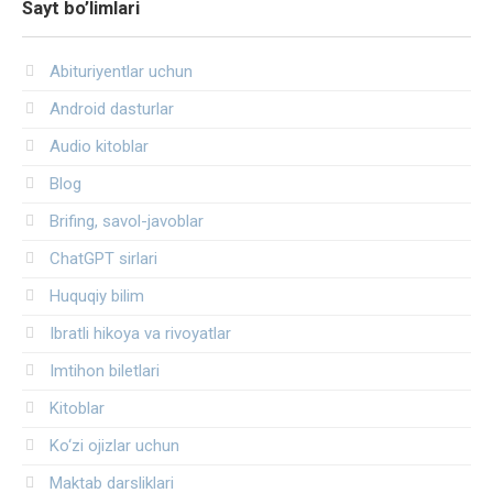
Sayt bo’limlari
Abituriyentlar uchun
Android dasturlar
Audio kitoblar
Blog
Brifing, savol-javoblar
ChatGPT sirlari
Huquqiy bilim
Ibratli hikoya va rivoyatlar
Imtihon biletlari
Kitoblar
Ko‘zi ojizlar uchun
Maktab darsliklari