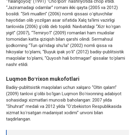
“Yalangoyoq” (1991) “Choʻlpon” nashriyotida chop etildi.
“Jaziramadagi odamlar” romani ikki qayta (2005 va 2012)
bosildi. “Sirli muallim” (2006) nomli qissasi oʻqituvchilar
hayotidan olib yozilgan asar sifatida Xalq taʼlimi vazirligi
tanlovida (2006) gʻolib deb topildi. Navbatdagi “Xizr koʻrgan
yigit” (2007), “Temiryoʻl” (2009) romanlari ham muxlislar
tomonidan katta qiziqish bilan qarshi olindi. Sermahsul
ijodkorning “Tun qaʼridagi shuʼla” (2002) nomli qissa va
hikoyalar toʻplami, “Buyuk ipak yoʻli” (2012) badiiy-publitsistik
maqolalar toʻplami, “Quyosh hali botmagan” qissalar toʻplami
nashr etildi.
Luqmon Boʻrixon mukofotlari
Badiiy-publitsistik maqolalari uchun xalqaro “Oltin qalam”
(2009) tanlovi gʻolibi boʻlgan Luqmon Boʻrixonning adabiyot
sohasidagi xizmatlari munosib baholangan: 2007 yilda
“Shuhrat” medali va 2012 yilda “Oʻzbekiston Respublikasida
xizmat koʻrsatgan madaniyat xodimi” unvoni bilan
taqdirlangan.