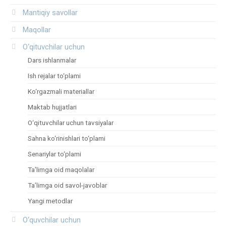
Mantiqiy savollar
Maqollar
O‘qituvchilar uchun
Dars ishlanmalar
Ish rejalar to‘plami
Ko‘rgazmali materiallar
Maktab hujjatlari
O‘qituvchilar uchun tavsiyalar
Sahna ko‘rinishlari to‘plami
Senariylar to‘plami
Ta’limga oid maqolalar
Ta’limga oid savol-javoblar
Yangi metodlar
O‘quvchilar uchun