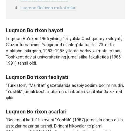
Luqmon Boʻrixon mukofotlari
Luqmon Boʻrixon hayoti
Luqmon Boʻrixon 1965 yilning 15 iyulida Qashqadaryo viloyati,
Gʻuzor tumanining Yangiobod qishlogʻida tugʻildi. 23-oʻrta
maktabni bitirgach, 1983–1985 yillarda harbiy xizmatni oʻtadi.
Toshkent davlat universitetining jurnalistika fakultetida (1986–
1991) tahsil oldi.
Luqmon Boʻrixon faoliyati
“Turkiston”, “Maʼrifat” gazetalarida adabiy xodim, boʻlim mudiri,
“Yoshlik” jurnali bosh muharriri oʻrinbosari vazifalarida xizmat
qildi.
Luqmon Boʻrixon asarlari
“Begimqul katta” hikoyasi “Yoshlik” (1987) jurnalida chop etilib,
ustozlar nazariga tushdi. Birinchi hikoyalar toʻplami