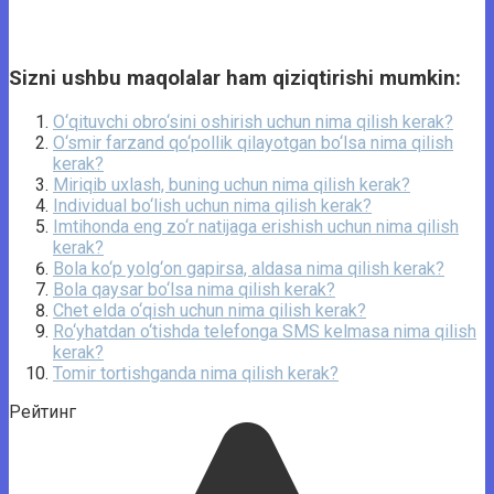
Sizni ushbu maqolalar ham qiziqtirishi mumkin:
O‘qituvchi obro‘sini oshirish uchun nima qilish kerak?
O‘smir farzand qo‘pollik qilayotgan bo‘lsa nima qilish
kerak?
Miriqib uxlash, buning uchun nima qilish kerak?
Individual bo‘lish uchun nima qilish kerak?
Imtihonda eng zo‘r natijaga erishish uchun nima qilish
kerak?
Bola ko‘p yolg‘on gapirsa, aldasa nima qilish kerak?
Bola qaysar bo‘lsa nima qilish kerak?
Chet elda o‘qish uchun nima qilish kerak?
Ro‘yhatdan o‘tishda telefonga SMS kelmasa nima qilish
kerak?
Tomir tortishganda nima qilish kerak?
Рейтинг