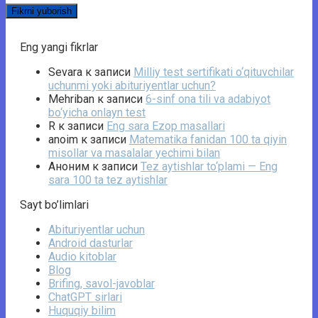
Eng yangi fikrlar
Sevara
к записи
Milliy test sertifikati o‘qituvchilar
uchunmi yoki abituriyentlar uchun?
Mehriban
к записи
6-sinf ona tili va adabiyot
bo‘yicha onlayn test
R
к записи
Eng sara Ezop masallari
anoim
к записи
Matematika fanidan 100 ta qiyin
misollar va masalalar yechimi bilan
Аноним
к записи
Tez aytishlar to‘plami — Eng
sara 100 ta tez aytishlar
Sayt bo’limlari
Abituriyentlar uchun
Android dasturlar
Audio kitoblar
Blog
Brifing, savol-javoblar
ChatGPT sirlari
Huquqiy bilim