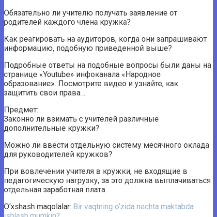
Обязательно ли учителю получать заявление от
родителей каждого члена кружка?
Как реагировать на аудиторов, когда они запрашивают
информацию, подобную приведенной выше?
Подробные ответы на подобные вопросы были даны на
странице «Youtube» инфоканала «Народное
образование». Посмотрите видео и узнайте, как
защитить свои права…
Предмет:
Законно ли взимать с учителей различные
дополнительные кружки?
Можно ли ввести отдельную систему месячного оклада
для руководителей кружков?
При вовлечении учителя в кружки, не входящие в
педагогическую нагрузку, за это должна выплачиваться
отдельная заработная плата.
O‘xshash maqolalar:
Bir vaqtning o‘zida nechta maktabda
ishlash mumkin?