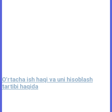
O‘rtacha ish haqi va uni hisoblash
tartibi haqida