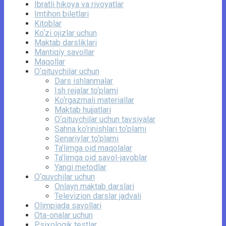
Ibratli hikoya va rivoyatlar
Imtihon biletlari
Kitoblar
Ko‘zi ojizlar uchun
Maktab darsliklari
Mantiqiy savollar
Maqollar
O‘qituvchilar uchun
Dars ishlanmalar
Ish rejalar to‘plami
Ko‘rgazmali materiallar
Maktab hujjatlari
O‘qituvchilar uchun tavsiyalar
Sahna ko‘rinishlari to‘plami
Senariylar to‘plami
Ta’limga oid maqolalar
Ta’limga oid savol-javoblar
Yangi metodlar
O‘quvchilar uchun
Onlayn maktab darslari
Televizion darslar jadvali
Olimpiada savollari
Ota-onalar uchun
Psixologik testlar