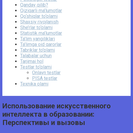
Qanday qilib?
Qiziqarli ma’lumotlar
Qo‘shiqlar to‘plami
Shaxsiy rivojlanish
She’rlar to‘plami
Statistik ma’lumotlar
Ta’lim yangiliklari
Ta’limga oid qarorlar
Tabriklar to'plami
Talabalar uchun
Tarjimai hol
Testlar to‘plami
Onlayn testlar
PISA testlar
Texnika olami
Использование искусственного
интеллекта в образовании:
Перспективы и вызовы