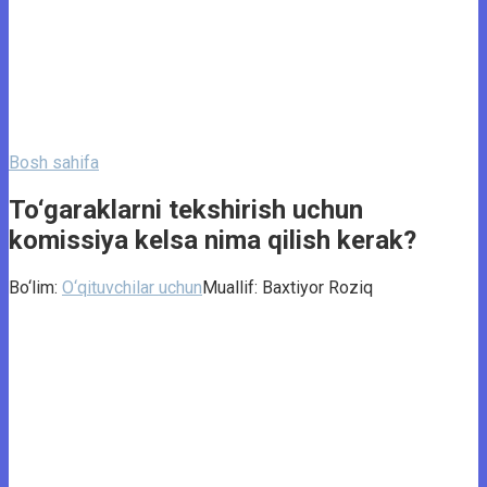
Bosh sahifa
To‘garaklarni tekshirish uchun
komissiya kelsa nima qilish kerak?
Bo‘lim:
O‘qituvchilar uchun
Muallif:
Baxtiyor Roziq