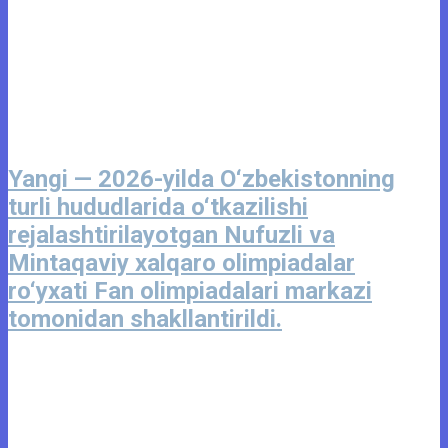
Yangi — 2026-yilda O‘zbekistonning
turli hududlarida o‘tkazilishi
rejalashtirilayotgan Nufuzli va
Mintaqaviy xalqaro olimpiadalar
ro‘yxati Fan olimpiadalari markazi
tomonidan shakllantirildi.