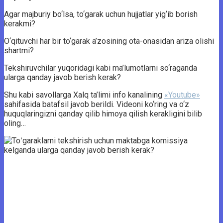
Agar majburiy bo‘lsa, to‘garak uchun hujjatlar yig‘ib borish
kerakmi?
O‘qituvchi har bir to‘garak a’zosining ota-onasidan ariza olishi
shartmi?
Tekshiruvchilar yuqoridagi kabi ma’lumotlarni so‘raganda
ularga qanday javob berish kerak?
Shu kabi savollarga Xalq ta’limi info kanalining
«Youtube»
sahifasida batafsil javob berildi. Videoni ko‘ring va o‘z
huquqlaringizni qanday qilib himoya qilish kerakligini bilib
oling…