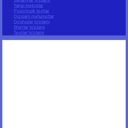
Senariylar to‘plami
Yangi metodlar
Psixologik testlar
Qiziqarli ma’lumotlar
Qo‘shiqlar to‘plami
She’rlar to‘plami
Testlar to‘plami