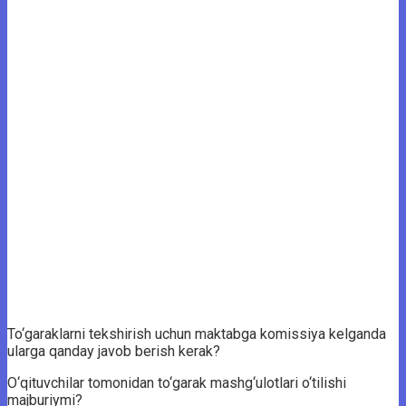
To‘garaklarni tekshirish uchun maktabga komissiya kelganda
ularga qanday javob berish kerak?
O‘qituvchilar tomonidan to‘garak mashg‘ulotlari o‘tilishi
majburiymi?