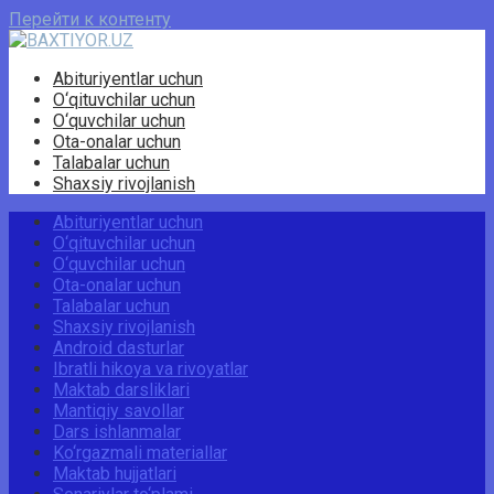
Перейти к контенту
Abituriyentlar uchun
O‘qituvchilar uchun
O‘quvchilar uchun
Ota-onalar uchun
Talabalar uchun
Shaxsiy rivojlanish
Abituriyentlar uchun
O‘qituvchilar uchun
O‘quvchilar uchun
Ota-onalar uchun
Talabalar uchun
Shaxsiy rivojlanish
Android dasturlar
Ibratli hikoya va rivoyatlar
Maktab darsliklari
Mantiqiy savollar
Dars ishlanmalar
Ko‘rgazmali materiallar
Maktab hujjatlari