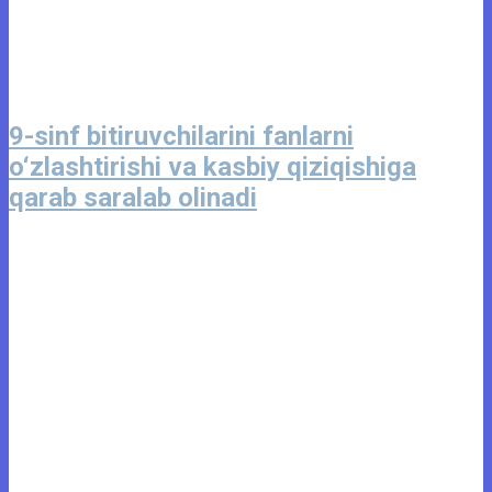
9-sinf bitiruvchilarini fanlarni
o‘zlashtirishi va kasbiy qiziqishiga
qarab saralab olinadi