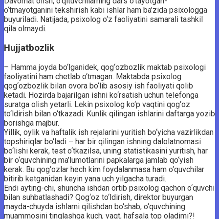
Davomat olish, o‘qituvchilarning dars o‘tayotgan-
o‘tmayotganini tekshirish kabi ishlar ham ba’zida psixologga
buyuriladi. Natijada, psixolog o‘z faoliyatini samarali tashkil
qila olmaydi.
Hujjatbozlik
– Hamma joyda bo‘lganidek, qog‘ozbozlik maktab psixologi
faoliyatini ham chetlab o‘tmagan. Maktabda psixolog
qog‘ozbozlik bilan ovora bo‘lib asosiy ish faoliyati qolib
ketadi. Hozirda bajarilgan ishni ko‘rsatish uchun telefonga
suratga olish yetarli. Lekin psixolog ko‘p vaqtini qog‘oz
to‘ldirish bilan o‘tkazadi. Kunlik qilingan ishlarini daftarga yozib
borishga majbur.
Yillik, oylik va haftalik ish rejalarini yuritish bo‘yicha vazirlikdan
topshiriqlar bo‘ladi – har bir qilingan ishning dalolatnomasi
bo‘lishi kerak, test o‘tkazilsa, uning statistikasini yuritish, har
bir o‘quvchining ma’lumotlarini papkalarga jamlab qo‘yish
kerak. Bu qog‘ozlar hech kim foydalanmasa ham o‘quvchilar
bitirib ketganidan keyin yana uch yilgacha turadi.
Endi ayting-chi, shuncha ishdan ortib psixolog qachon o‘quvchi
bilan suhbatlashadi? Qog‘oz to‘ldirish, direktor buyurgan
mayda-chuyda ishlarni qilishdan bo‘shab, o‘quvchining
muammosini tinglashga kuch, vaqt, hafsala top oladimi?!