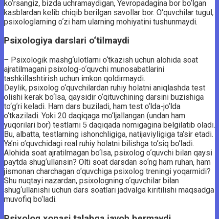
ko‘rsangiz, bizda uchramaydigan, Yevropadagina bor bo‘lgan
kasblardan kelib chiqib berilgan savollar bor. O‘quvchilar tugul,
psixologlarning o‘zi ham ularning mohiyatini tushunmaydi.
Psixologiya darslari o‘tilmaydi
– Psixologik mashg‘ulotlarni o‘tkazish uchun alohida soat
ajratilmagani psixolog-o‘quvchi munosabatlarini
tashkillashtirish uchun imkon qoldirmaydi.
Deylik, psixolog o‘quvchilardan ruhiy holatni aniqlashda test
olishi kerak bo‘lsa, qaysidir o‘qituvchining darsini buzishiga
to‘g‘ri keladi. Ham dars buziladi, ham test o‘lda-jo‘lda
o‘tkaziladi. Yoki 20 daqiqaga mo‘ljallangan (undan ham
yuqorilari bor) testlarni 5 daqiqada nomigagina belgilatib oladi.
Bu, albatta, testlarning ishonchligiga, natijaviyligiga ta’sir etadi.
Ya’ni o‘quvchidagi real ruhiy holatni bilishga to‘siq bo‘ladi.
Alohida soat ajratilmagan bo‘lsa, psixolog o‘quvchi bilan qaysi
paytda shug‘ullansin? Olti soat darsdan so‘ng ham ruhan, ham
jismonan charchagan o‘quvchiga psixolog treningi yoqarmidi?
Shu nuqtayi nazardan, psixologning o‘quvchilar bilan
shug‘ullanishi uchun dars soatlari jadvalga kiritilishi maqsadga
muvofiq bo‘ladi.
Psixolog xonasi talabga javob bermaydi