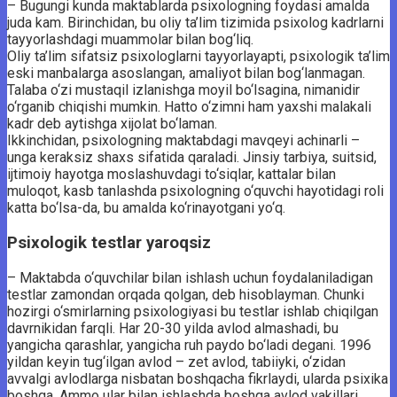
– Bugungi kunda maktablarda psixologning foydasi amalda
juda kam. Birinchidan, bu oliy ta’lim tizimida psixolog kadrlarni
tayyorlashdagi muammolar bilan bog‘liq.
Oliy ta’lim sifatsiz psixologlarni tayyorlayapti, psixologik ta’lim
eski manbalarga asoslangan, amaliyot bilan bog‘lanmagan.
Talaba o‘zi mustaqil izlanishga moyil bo‘lsagina, nimanidir
o‘rganib chiqishi mumkin. Hatto o‘zimni ham yaxshi malakali
kadr deb aytishga xijolat bo‘laman.
Ikkinchidan, psixologning maktabdagi mavqeyi achinarli –
unga keraksiz shaxs sifatida qaraladi. Jinsiy tarbiya, suitsid,
ijtimoiy hayotga moslashuvdagi to‘siqlar, kattalar bilan
muloqot, kasb tanlashda psixologning o‘quvchi hayotidagi roli
katta bo‘lsa-da, bu amalda ko‘rinayotgani yo‘q.
Psixologik testlar yaroqsiz
– Maktabda o‘quvchilar bilan ishlash uchun foydalaniladigan
testlar zamondan orqada qolgan, deb hisoblayman. Chunki
hozirgi o‘smirlarning psixologiyasi bu testlar ishlab chiqilgan
davrnikidan farqli. Har 20-30 yilda avlod almashadi, bu
yangicha qarashlar, yangicha ruh paydo bo‘ladi degani. 1996
yildan keyin tug‘ilgan avlod – zet avlod, tabiiyki, o‘zidan
avvalgi avlodlarga nisbatan boshqacha fikrlaydi, ularda psixika
boshqa. Ammo ular bilan ishlashda boshqa avlod vakillari