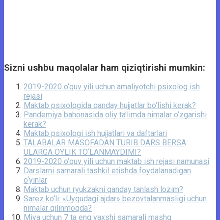
Sizni ushbu maqolalar ham qiziqtirishi mumkin:
2019-2020 o‘quv yili uchun amaliyotchi psixolog ish
rejasi
Maktab psixologida qanday hujjatlar bo‘lishi kerak?
Pandemiya bahonasida oliy ta’limda nimalar o‘zgarishi
kerak?
Maktab psixologi ish hujjatlari va daftarlari
TALABALAR MASOFADAN TURIB DARS BERSA
ULARGA OYLIK TO‘LANMAYDIMI?
2019-2020 o‘quv yili uchun maktab ish rejasi namunasi
Darslarni samarali tashkil etishda foydalanadigan
o‘yinlar
Maktab uchun ryukzakni qanday tanlash lozim?
Sarez ko‘li: «Uyqudagi ajdar» bezovtalanmasligi uchun
nimalar qilinmoqda?
Miya uchun 7 ta eng yaxshi samarali mashq