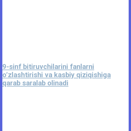
9-sinf bitiruvchilarini fanlarni
o‘zlashtirishi va kasbiy qiziqishiga
qarab saralab olinadi