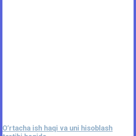
O‘rtacha ish haqi va uni hisoblash