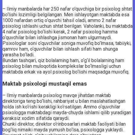
– Ilmiy manbalarda har 250 nafar o‘quvchiga bir psixolog shtat
bo‘lishi lozimligi belgilangan. Men ishlayotgan maktabda esa
1000 nafardan ortiq o‘quvchi tahsil oladi, ammo 2 nafar
psixolog ishlashi uchun shtat berilgan. Vaholanki, bu maktabda
4 nafar psixolog bo‘lishi kerak, 2 nafar psixolog hamma
o‘quvchilar bilan ishlashga jismonan ham ulgurmaydi.
Psixologlar soni o‘quvchilar soniga muvofiq bo‘lmasa, tabiiyki,
qamrov ham, o‘quvchilar bilan ishlash sifati ham shunga
yarasha bo‘ladi.
Bundan tashqari, qiz bolalarning ham, o‘g‘il bolalarning ham
psixolog bilan muloqotida komplekslar bo‘lmasligi uchun
maktabda erkak va ayol psixolog bo‘lishi maqsadga muvofiq.
Maktab psixologi mustaqil emas
– Ilmiy manbalarda psixolog mavqe jihatdan maktab
direktoriga teng bo‘lishi, rahbariyat u bilan maslahatlashgan
holda ish ko‘rishi kerakligi ko‘rsatilgan. Ammo o‘quvchilar
psixologga maktabdagi mayda-chuyda ishlarni qilib yuradigan
keraksiz xodim sifatida qaraydi.
Chunki direktor, direktor o‘rinbosarlari maktab faoliyati bilan
bog‘liq nimaiki mayda yumush bo‘lsa, psixologga yuklaydi.