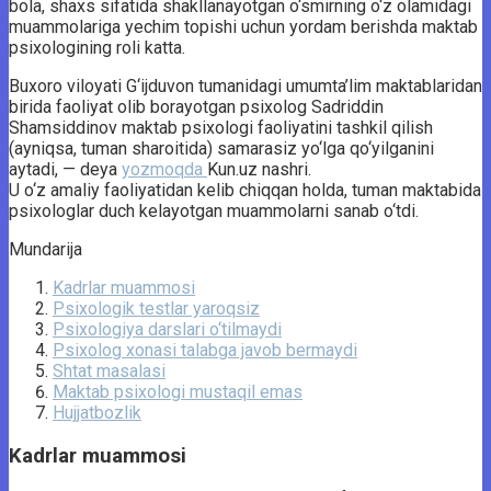
bola, shaxs sifatida shakllanayotgan o‘smirning o‘z olamidagi
muammolariga yechim topishi uchun yordam berishda maktab
psixologining roli katta.
Buxoro viloyati G‘ijduvon tumanidagi umumta’lim maktablaridan
birida faoliyat olib borayotgan psixolog Sadriddin
Shamsiddinov maktab psixologi faoliyatini tashkil qilish
(ayniqsa, tuman sharoitida) samarasiz yo‘lga qo‘yilganini
aytadi, — deya
yozmoqda
Kun.uz nashri.
U o‘z amaliy faoliyatidan kelib chiqqan holda, tuman maktabida
psixologlar duch kelayotgan muammolarni sanab o‘tdi.
Mundarija
Kadrlar muammosi
Psixologik testlar yaroqsiz
Psixologiya darslari o‘tilmaydi
Psixolog xonasi talabga javob bermaydi
Shtat masalasi
Maktab psixologi mustaqil emas
Hujjatbozlik
Kadrlar muammosi