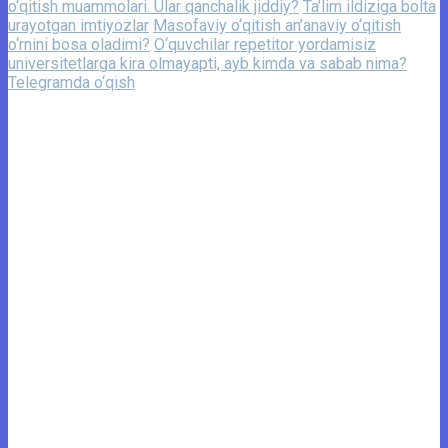
o‘qitish muammolari. Ular qanchalik jiddiy?
Ta’lim ildiziga bolta
urayotgan imtiyozlar
Masofaviy o‘qitish an’anaviy o‘qitish
o‘rnini bosa oladimi?
O‘quvchilar repetitor yordamisiz
universitetlarga kira olmayapti, ayb kimda va sabab nima?
Telegramda o‘qish