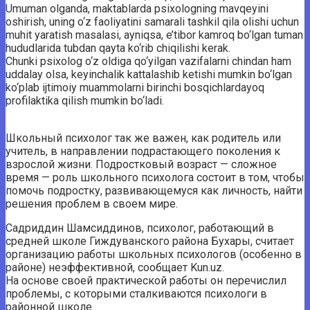
Umuman olganda, maktablarda psixologning mavqeyini
oshirish, uning o‘z faoliyatini samarali tashkil qila olishi uchun
muhit yaratish masalasi, ayniqsa, e’tibor kamroq bo‘lgan tuman
hududlarida tubdan qayta ko‘rib chiqilishi kerak.
Chunki psixolog o‘z oldiga qo‘yilgan vazifalarni chindan ham
uddalay olsa, keyinchalik kattalashib ketishi mumkin bo‘lgan
ko‘plab ijtimoiy muammolarni birinchi bosqichlardayoq
profilaktika qilish mumkin bo‘ladi.
Школьный психолог так же важен, как родитель или
учитель, в направлении подрастающего поколения к
взрослой жизни. Подростковый возраст — сложное
время — роль школьного психолога состоит в том, чтобы
помочь подростку, развивающемуся как личность, найти
решения проблем в своем мире.
Садриддин Шамсиддинов, психолог, работающий в
средней школе Гиждуванского района Бухары, считает
организацию работы школьных психологов (особенно в
районе) неэффективной, сообщает Kun.uz.
На основе своей практической работы он перечислил
проблемы, с которыми сталкиваются психологи в
районной школе.