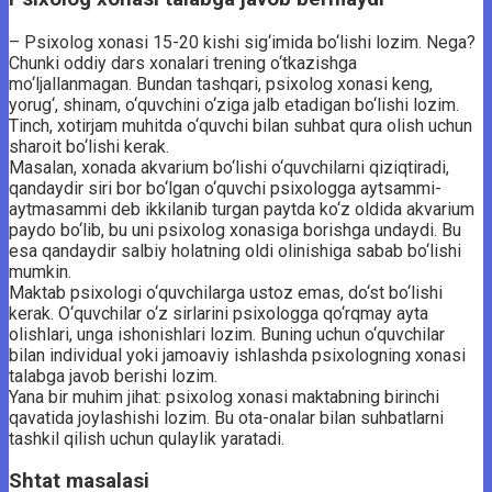
– Psixolog xonasi 15-20 kishi sig‘imida bo‘lishi lozim. Nega?
Chunki oddiy dars xonalari trening o‘tkazishga
mo‘ljallanmagan. Bundan tashqari, psixolog xonasi keng,
yorug‘, shinam, o‘quvchini o‘ziga jalb etadigan bo‘lishi lozim.
Tinch, xotirjam muhitda o‘quvchi bilan suhbat qura olish uchun
sharoit bo‘lishi kerak.
Masalan, xonada akvarium bo‘lishi o‘quvchilarni qiziqtiradi,
qandaydir siri bor bo‘lgan o‘quvchi psixologga aytsammi-
aytmasammi deb ikkilanib turgan paytda ko‘z oldida akvarium
paydo bo‘lib, bu uni psixolog xonasiga borishga undaydi. Bu
esa qandaydir salbiy holatning oldi olinishiga sabab bo‘lishi
mumkin.
Maktab psixologi o‘quvchilarga ustoz emas, do‘st bo‘lishi
kerak. O‘quvchilar o‘z sirlarini psixologga qo‘rqmay ayta
olishlari, unga ishonishlari lozim. Buning uchun o‘quvchilar
bilan individual yoki jamoaviy ishlashda psixologning xonasi
talabga javob berishi lozim.
Yana bir muhim jihat: psixolog xonasi maktabning birinchi
qavatida joylashishi lozim. Bu ota-onalar bilan suhbatlarni
tashkil qilish uchun qulaylik yaratadi.
Shtat masalasi