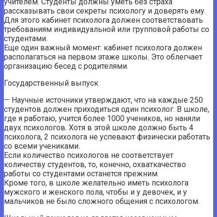
учителем. Студенты должны уметь без страха
рассказывать свои секреты психологу и доверять ему.
Для этого кабинет психолога должен соответствовать
требованиям индивидуальной или групповой работы со
студентами.
Еще один важный момент: кабинет психолога должен
располагаться на первом этаже школы. Это облегчает
организацию бесед с родителями.
Государственный выпуск
— Научные источники утверждают, что на каждые 250
студентов должен приходиться один психолог. В школе,
где я работаю, учится более 1000 учеников, но наняли
двух психологов. Хотя в этой школе должно быть 4
психолога, 2 психолога не успевают физически работать
со всеми учениками.
Если количество психологов не соответствует
количеству студентов, то, конечно, охваткачество
работы со студентами останется прежним.
Кроме того, в школе желательно иметь психолога
мужского и женского пола, чтобы и у девочек, и у
мальчиков не было сложного общения с психологом.