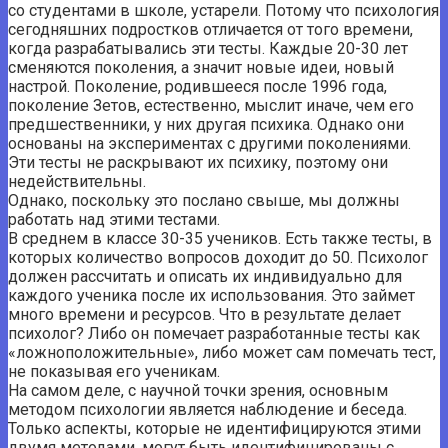
со студентами в школе, устарели. Потому что психология
сегодняшних подростков отличается от того времени,
когда разрабатывались эти тесты. Каждые 20-30 лет
сменяются поколения, а значит новые идеи, новый
настрой. Поколение, родившееся после 1996 года,
поколение Зетов, естественно, мыслит иначе, чем его
предшественники, у них другая психика. Однако они
основаны на экспериментах с другими поколениями.
Эти тесты не раскрывают их психику, поэтому они
недействительны.
Однако, поскольку это послано свыше, мы должны
работать над этими тестами.
В среднем в классе 30-35 учеников. Есть также тесты, в
которых количество вопросов доходит до 50. Психолог
должен рассчитать и описать их индивидуально для
каждого ученика после их использования. Это займет
много времени и ресурсов. Что в результате делает
психолог? Либо он помечает разработанные тесты как
«ложноположительные», либо может сам помечать тест,
не показывая его ученикам.
На самом деле, с научной точки зрения, основным
методом психологии является наблюдение и беседа.
Только аспекты, которые не идентифицируются этими
двумя методами, могут быть идентифицированы с