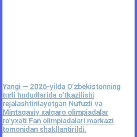
Yangi — 2026-yilda O‘zbekistonning
turli hududlarida o‘tkazilishi
rejalashtirilayotgan Nufuzli va
Mintaqaviy xalqaro olimpiadalar
ro‘yxati Fan olimpiadalari markazi
tomonidan shakllantirildi.