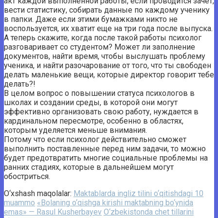
акт каждой выполненной работы, если проводится зачет,
вести статистику, собирать данные по каждому ученику
в папки. Даже если этими бумажками никто не
воспользуется, их хватит еще на три года после выпуска.
А теперь скажите, когда после такой работы психолог
разговаривает со студентом? Может ли заполнение
документов, найти время, чтобы выслушать проблему
ученика, и найти разочарование от того, что ты свободен
делать маленькие вещи, которые директор говорит тебе
делать?!
В целом вопрос о повышении статуса психологов в
школах и создании среды, в которой они могут
эффективно организовать свою работу, нуждается в
кардинальном пересмотре, особенно в областях,
которым уделяется меньше внимания.
Потому что если психолог действительно сможет
выполнить поставленные перед ним задачи, то можно
будет предотвратить многие социальные проблемы на
ранних стадиях, которые в дальнейшем могут
обостриться.
O‘xshash maqolalar:
Maktablarda ingliz tilini o‘qitishdagi 10
muammo
«Bolaning o‘qishga kirishi maktabning bo‘ynida
emas» — Rasul Kusherbayev
O‘zbekistonda chet tillarini