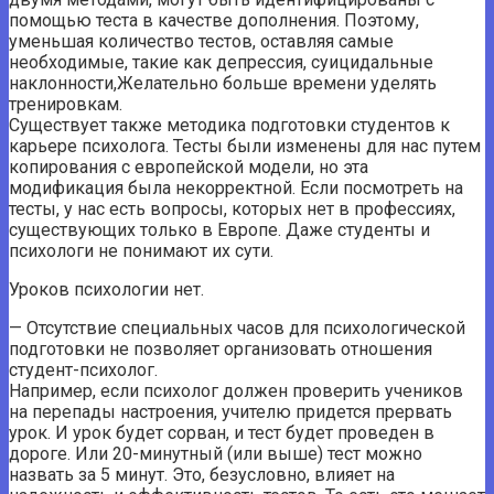
помощью теста в качестве дополнения. Поэтому,
уменьшая количество тестов, оставляя самые
необходимые, такие как депрессия, суицидальные
наклонности,Желательно больше времени уделять
тренировкам.
Существует также методика подготовки студентов к
карьере психолога. Тесты были изменены для нас путем
копирования с европейской модели, но эта
модификация была некорректной. Если посмотреть на
тесты, у нас есть вопросы, которых нет в профессиях,
существующих только в Европе. Даже студенты и
психологи не понимают их сути.
Уроков психологии нет.
— Отсутствие специальных часов для психологической
подготовки не позволяет организовать отношения
студент-психолог.
Например, если психолог должен проверить учеников
на перепады настроения, учителю придется прервать
урок. И урок будет сорван, и тест будет проведен в
дороге. Или 20-минутный (или выше) тест можно
назвать за 5 минут. Это, безусловно, влияет на