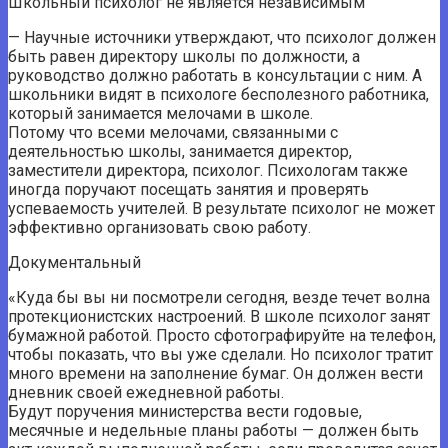
Школьный психолог не является независимым
— Научные источники утверждают, что психолог должен
быть равен директору школы по должности, а
руководство должно работать в консультации с ним. А
школьники видят в психологе бесполезного работника,
который занимается мелочами в школе.
Потому что всеми мелочами, связанными с
деятельностью школы, занимается директор,
заместители директора, психолог. Психологам также
иногда поручают посещать занятия и проверять
успеваемость учителей. В результате психолог не может
эффективно организовать свою работу.
Документальный
«Куда бы вы ни посмотрели сегодня, везде течет волна
протекционистских настроений. В школе психолог занят
бумажной работой. Просто сфотографируйте на телефон,
чтобы показать, что вы уже сделали. Но психолог тратит
много времени на заполнение бумаг. Он должен вести
дневник своей ежедневной работы.
Будут поручения министерства вести годовые,
месячные и недельные планы работы — должен быть