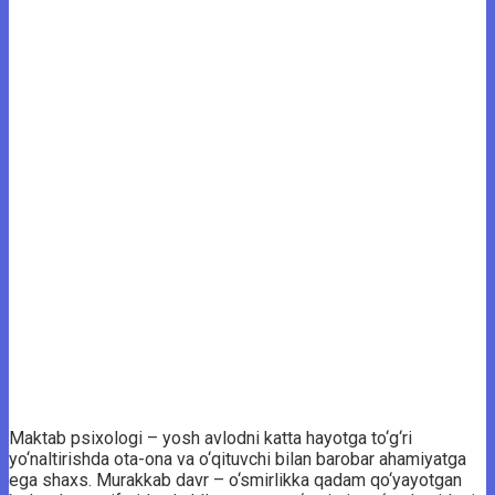
Maktab psixologi – yosh avlodni katta hayotga to‘g‘ri
yo‘naltirishda ota-ona va o‘qituvchi bilan barobar ahamiyatga
ega shaxs. Murakkab davr – o‘smirlikka qadam qo‘yayotgan