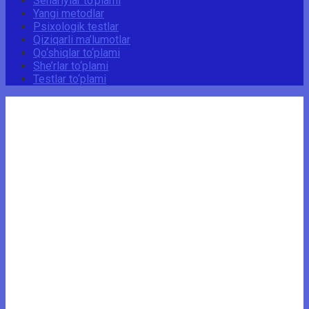
Senariylar to‘plami
Yangi metodlar
Psixologik testlar
Qiziqarli ma’lumotlar
Qo‘shiqlar to‘plami
She’rlar to‘plami
Testlar to‘plami