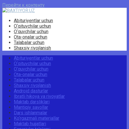
Перейти к контенту
Abituriyentlar uchun
O‘qituvchilar uchun
O‘quvchilar uchun
Ota-onalar uchun
Talabalar uchun
Shaxsiy rivojlanish
Abituriyentlar uchun
O‘qituvchilar uchun
O‘quvchilar uchun
Ota-onalar uchun
Talabalar uchun
Shaxsiy rivojlanish
Android dasturlar
Ibratli hikoya va rivoyatlar
Maktab darsliklari
Mantiqiy savollar
Dars ishlanmalar
Ko‘rgazmali materiallar
Maktab hujjatlari