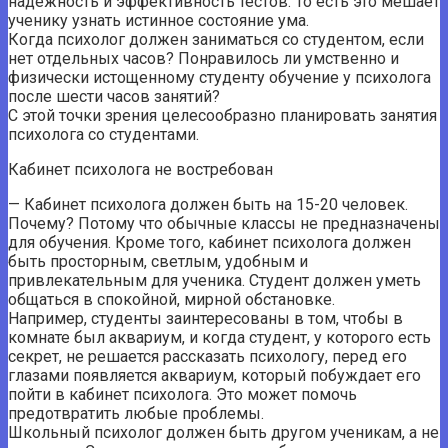
надежность и эффективность тестов. То есть это мешает
ученику узнать истинное состояние ума.
Когда психолог должен заниматься со студентом, если
нет отдельных часов? Понравилось ли умственно и
физически истощенному студенту обучение у психолога
после шести часов занятий?
С этой точки зрения целесообразно планировать занятия
психолога со студентами.
Кабинет психолога не востребован
— Кабинет психолога должен быть на 15-20 человек.
Почему? Потому что обычные классы не предназначены
для обучения. Кроме того, кабинет психолога должен
быть просторным, светлым, удобным и
привлекательным для ученика. Студент должен уметь
общаться в спокойной, мирной обстановке.
Например, студенты заинтересованы в том, чтобы в
комнате был аквариум, и когда студент, у которого есть
секрет, не решается рассказать психологу, перед его
глазами появляется аквариум, который побуждает его
пойти в кабинет психолога. Это может помочь
предотвратить любые проблемы.
Школьный психолог должен быть другом ученикам, а не