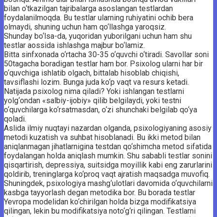
bilan o‘tkazilgan tajribalarga asoslangan testlardan
foydalanilmoqda. Bu testlar ularning ruhiyatini ochib bera
olmaydi, shuning uchun ham qo‘llashga yaroqsiz.
Shunday bo‘lsa-da, yuqoridan yuborilgani uchun ham shu
testlar aossida ishlashga majbur bo‘lamiz.
Bitta sinfxonada o‘rtacha 30-35 o‘quvchi o‘tiradi. Savollar soni
50tagacha boradigan testlar ham bor. Psixolog ularni har bir
o‘quvchiga ishlatib olgach, bittalab hisoblab chiqishi,
tavsiflashi lozim. Bunga juda ko‘p vaqt va resurs ketadi.
Natijada psixolog nima qiladi? Yoki ishlangan testlarni
yolg‘ondan «salbiy-ijobiy» qilib belgilaydi, yoki testni
o‘quvchilarga ko‘rsatmasdan, o‘zi shunchaki belgilab qo‘ya
qoladi.
Aslida ilmiy nuqtayi nazardan olganda, psixologiyaning asosiy
metodi kuzatish va suhbat hisoblanadi. Bu ikki metod bilan
aniqlanmagan jihatlarnigina testdan qo‘shimcha metod sifatida
foydalangan holda aniqlash mumkin. Shu sababli testlar sonini
qisqartirish, depressiya, suitsidga moyillik kabi eng zarurlarini
qoldirib, treninglarga ko‘proq vaqt ajratish maqsadga muvofiq.
Shuningdek, psixologiya mashg‘ulotlari davomida o‘quvchilarni
kasbga tayyorlash degan metodika bor. Bu borada testlar
Yevropa modelidan ko‘chirilgan holda bizga modifikatsiya
qilingan, lekin bu modifikatsiya noto‘g‘ri qilingan. Testlarni