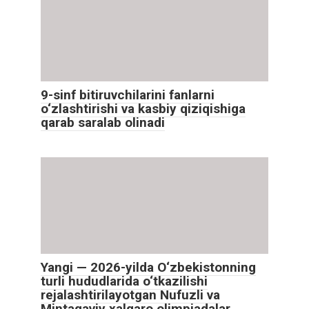
9-sinf bitiruvchilarini fanlarni
o‘zlashtirishi va kasbiy qiziqishiga
qarab saralab olinadi
Yangi — 2026-yilda O‘zbekistonning
turli hududlarida o‘tkazilishi
rejalashtirilayotgan Nufuzli va
Mintaqaviy xalqaro olimpiadalar