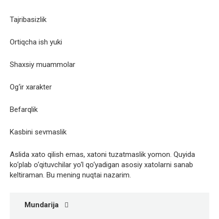
Tajribasizlik
Ortiqcha ish yuki
Shaxsiy muammolar
Og‘ir xarakter
Befarqlik
Kasbini sevmaslik
Aslida xato qilish emas, xatoni tuzatmaslik yomon. Quyida
ko‘plab o‘qituvchilar yo‘l qo‘yadigan asosiy xatolarni sanab
keltiraman. Bu mening nuqtai nazarim.
Mundarija