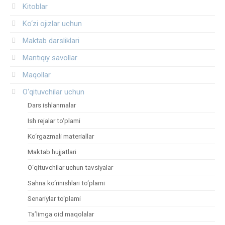
Kitoblar
Ko‘zi ojizlar uchun
Maktab darsliklari
Mantiqiy savollar
Maqollar
O‘qituvchilar uchun
Dars ishlanmalar
Ish rejalar to‘plami
Ko‘rgazmali materiallar
Maktab hujjatlari
O‘qituvchilar uchun tavsiyalar
Sahna ko‘rinishlari to‘plami
Senariylar to‘plami
Ta’limga oid maqolalar