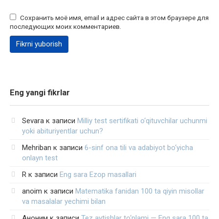
Сохранить моё имя, email и адрес сайта в этом браузере для
последующих моих комментариев.
Eng yangi fikrlar
Sevara
к записи
Milliy test sertifikati o‘qituvchilar uchunmi
yoki abituriyentlar uchun?
Mehriban
к записи
6-sinf ona tili va adabiyot bo‘yicha
onlayn test
R
к записи
Eng sara Ezop masallari
anoim
к записи
Matematika fanidan 100 ta qiyin misollar
va masalalar yechimi bilan
Аноним
к записи
Tez aytishlar to‘plami — Eng sara 100 ta