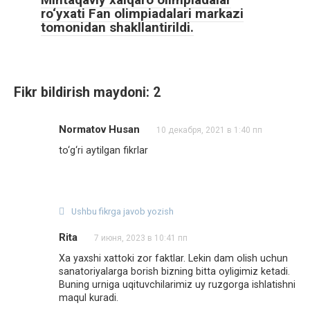
ro‘yxati Fan olimpiadalari markazi
tomonidan shakllantirildi.
Fikr bildirish maydoni: 2
Normatov Husan
10 декабря, 2021 в 1:40 пп
to‘g‘ri aytilgan fikrlar
Ushbu fikrga javob yozish
Rita
7 июня, 2023 в 10:41 пп
Xa yaxshi xattoki zor faktlar. Lekin dam olish uchun
sanatoriyalarga borish bizning bitta oyligimiz ketadi.
Buning urniga uqituvchilarimiz uy ruzgorga ishlatishni
maqul kuradi.