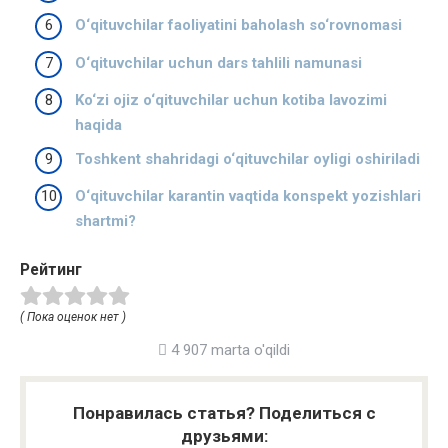
O‘qituvchilar faoliyatini baholash so‘rovnomasi
O‘qituvchilar uchun dars tahlili namunasi
Ko‘zi ojiz o‘qituvchilar uchun kotiba lavozimi
haqida
Toshkent shahridagi o‘qituvchilar oyligi oshiriladi
O‘qituvchilar karantin vaqtida konspekt yozishlari
shartmi?
Рейтинг
( Пока оценок нет )
4 907 marta o'qildi
Понравилась статья? Поделиться с
друзьями: