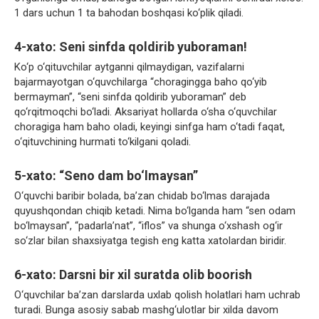
1 dars uchun 1 ta bahodan boshqasi ko‘plik qiladi.
4-xato: Seni sinfda qoldirib yuboraman!
Ko‘p o‘qituvchilar aytganni qilmaydigan, vazifalarni
bajarmayotgan o‘quvchilarga “choragingga baho qo‘yib
bermayman”, “seni sinfda qoldirib yuboraman” deb
qo‘rqitmoqchi bo‘ladi. Aksariyat hollarda o‘sha o‘quvchilar
choragiga ham baho oladi, keyingi sinfga ham o‘tadi faqat,
o‘qituvchining hurmati to‘kilgani qoladi.
5-xato: “Seno dam bo‘lmaysan”
O‘quvchi baribir bolada, ba’zan chidab bo‘lmas darajada
quyushqondan chiqib ketadi. Nima bo‘lganda ham “sen odam
bo‘lmaysan”, “padarla’nat”, “iflos” va shunga o‘xshash og‘ir
so‘zlar bilan shaxsiyatga tegish eng katta xatolardan biridir.
6-xato: Darsni bir xil suratda olib boorish
O‘quvchilar ba’zan darslarda uxlab qolish holatlari ham uchrab
turadi. Bunga asosiy sabab mashg‘ulotlar bir xilda davom