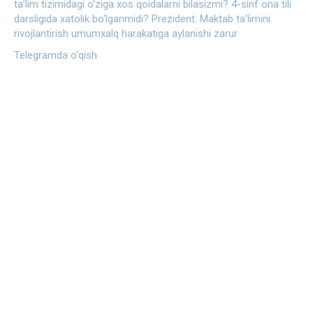
ta’lim tizimidagi o‘ziga xos qoidalarni bilasizmi?
4-sinf ona tili
darsligida xatolik bo‘lganmidi?
Prezident: Maktab ta’limini
rivojlantirish umumxalq harakatiga aylanishi zarur
Telegramda o‘qish