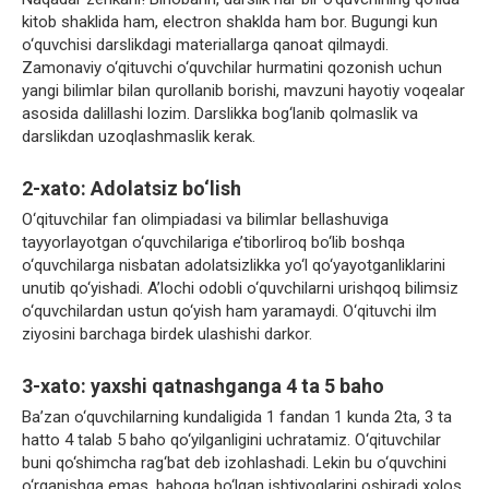
kitob shaklida ham, electron shaklda ham bor. Bugungi kun
o‘quvchisi darslikdagi materiallarga qanoat qilmaydi.
Zamonaviy o‘qituvchi o‘quvchilar hurmatini qozonish uchun
yangi bilimlar bilan qurollanib borishi, mavzuni hayotiy voqealar
asosida dalillashi lozim. Darslikka bog‘lanib qolmaslik va
darslikdan uzoqlashmaslik kerak.
2-xato: Adolatsiz bo‘lish
O‘qituvchilar fan olimpiadasi va bilimlar bellashuviga
tayyorlayotgan o‘quvchilariga e’tiborliroq bo‘lib boshqa
o‘quvchilarga nisbatan adolatsizlikka yo‘l qo‘yayotganliklarini
unutib qo‘yishadi. A’lochi odobli o‘quvchilarni urishqoq bilimsiz
o‘quvchilardan ustun qo‘yish ham yaramaydi. O‘qituvchi ilm
ziyosini barchaga birdek ulashishi darkor.
3-xato: yaxshi qatnashganga 4 ta 5 baho
Ba’zan o‘quvchilarning kundaligida 1 fandan 1 kunda 2ta, 3 ta
hatto 4 talab 5 baho qo‘yilganligini uchratamiz. O‘qituvchilar
buni qo‘shimcha rag‘bat deb izohlashadi. Lekin bu o‘quvchini
o‘rganishga emas, bahoga bo‘lgan ishtiyoqlarini oshiradi xolos.