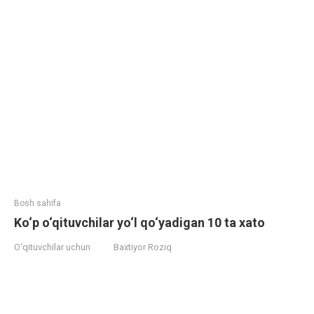
Bosh sahifa
Ko‘p o‘qituvchilar yo‘l qo‘yadigan 10 ta xato
O‘qituvchilar uchun
Baxtiyor Roziq