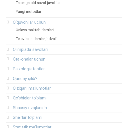
Ta’limga oid savol-javoblar
Yangi metodlar
O‘quvchilar uchun
Onlayn maktab darslari
Televizion darslar jadvali
Olimpiada savollari
Ota-onalar uchun
Psixologik testlar
Qanday qilib?
Qiziqarli ma’lumotlar
Qo‘shiqlar to‘plami
Shaxsiy rivojlanish
She’rlar to‘plami
Statistik ma’lumotlar