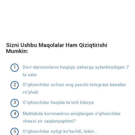
Sizni Ushbu Maqolalar Ham Qiziqtirishi
Mumkin:
Dori-darmonlarni haqiqiy zaharga aylantiradigan 7
ta xato
O‘qituvchilar uchun eng yaxshi telegram kanallar
ro‘yhati
O‘qituvchilar haqida ta’sirli hikoya
Maktabda koronavirus aniqlangan o‘qituvchilar
shaxsi sir saqlanyaptimi?
O‘qituvchilar oyligi ko‘tarildi, lekin…