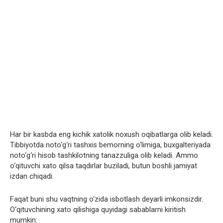
Har bir kasbda eng kichik xatolik noxush oqibatlarga olib keladi.
Tibbiyotda noto‘g‘ri tashxis bemorning o‘limiga, buxgalteriyada
noto‘g‘ri hisob tashkilotning tanazzuliga olib keladi. Ammo
o‘qituvchi xato qilsa taqdirlar buziladi, butun boshli jamiyat
izdan chiqadi.
Faqat buni shu vaqtning o‘zida isbotlash deyarli imkonsizdir.
O‘qituvchining xato qilishiga quyidagi sabablarni kiritish
mumkin: