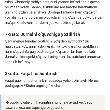
etishi. Jismoniy tarbiya darslarini yomon ko‘radigan o‘quvchi
bo‘lmasa kerak. Sababi, ushbu darsda barcha harakatlarni
ularning o‘zlari bajarishadi. Boshqa fanlarda ham o‘qituvchi
yo‘nalish berib qolganini o‘quvchilarning o‘zlariga qo‘yib bergani
ma’qul. O‘qituvchi har doim ijodkor bo‘lmog‘I kerak.
7-xato: Jurnalni o‘quvchiga yozdirish
Qani menga bunday o‘qituvchi yo‘q deb aytingchi? Bu
haqiqatga ko‘z ummaslik kerak. Hattoki dars konspektlarini
ham o‘quvchilarga yozdiradigan o‘qituvchilar hamtopiladi.
Jurnal va konspekt o‘qituvchining noni, bu xatolarni umuman
kechirib bo‘lmaydi.
8-xato: Faqat tushuntirish
Faqat gapirib, tushuntirib maqsadga yetib bo‘lmaydi. Nemis
pedagogi A.F.Distervegning fikricha
«Nоqоbil o‘qituvchi haqiqatni shunchaki aytadi-qo‘yadi,
yaxshisi esa uni tоpishga o‘rgatadi».