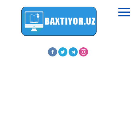
Перейти
к
контенту