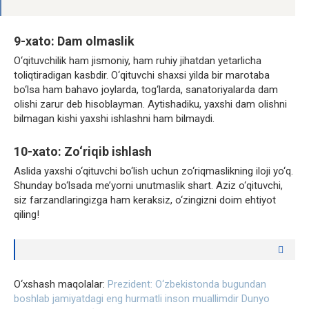
9-xato: Dam olmaslik
O‘qituvchilik ham jismoniy, ham ruhiy jihatdan yetarlicha
toliqtiradigan kasbdir. O‘qituvchi shaxsi yilda bir marotaba
bo‘lsa ham bahavo joylarda, tog‘larda, sanatoriyalarda dam
olishi zarur deb hisoblayman. Aytishadiku, yaxshi dam olishni
bilmagan kishi yaxshi ishlashni ham bilmaydi.
10-xato: Zo‘riqib ishlash
Aslida yaxshi o‘qituvchi bo‘lish uchun zo‘riqmaslikning iloji yo‘q.
Shunday bo‘lsada me’yorni unutmaslik shart. Aziz o‘qituvchi,
siz farzandlaringizga ham keraksiz, o‘zingizni doim ehtiyot
qiling!
O‘xshash maqolalar:
Prezident: O‘zbekistonda bugundan
boshlab jamiyatdagi eng hurmatli inson muallimdir
Dunyo