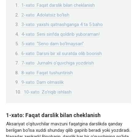
1-xato: Faqat darslik bilan cheklanish
2-xato: Adolatsiz bo‘lish
3-xato: yaxshi qatnashganga 4 ta 5 baho
4-xato: Seni sinfda qoldirib yuboraman!
5-xato: “Seno dam bo‘lmaysan”
6-xato: Darsni bir xil suratda olib boorish
7-xato: Jurnalni o‘quvchiga yozdirish
8-xato: Faqat tushuntirish
9-xato: Dam olmaslik
10-xato: Zo‘riqib ishlash
1-xato: Faqat darslik bilan cheklanish
Aksariyat o‘qituvchilar mavzuni faqatgina darslikda qanday
berilgan bo‘lsa xuddi shunday qilib gapirib beradi yoki yozdiradi.
Naqadar zerikarli! Binobarin, darslik har bir o‘quvchining qo‘lida