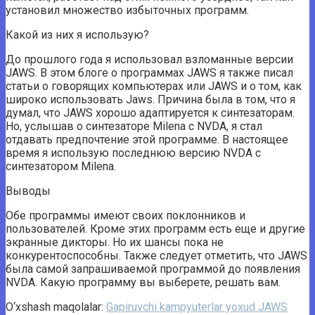
установил множество избыточных программ.
Какой из них я использую?
До прошлого года я использовал взломанные версии
JAWS. В этом блоге о программах JAWS я также писал
статьи о говорящих компьютерах или JAWS и о том, как
широко использовать Jaws. Причина была в том, что я
думал, что JAWS хорошо адаптируется к синтезаторам.
Но, услышав о синтезаторе Milena с NVDA, я стал
отдавать предпочтение этой программе. В настоящее
время я использую последнюю версию NVDA с
синтезатором Milena.
Выводы
Обе программы имеют своих поклонников и
пользователей. Кроме этих программ есть еще и другие
экранные дикторы. Но их шансы пока не
конкурентоспособны. Также следует отметить, что JAWS
была самой запрашиваемой программой до появления
NVDA. Какую программу вы выберете, решать вам.
O‘xshash maqolalar:
Gapiruvchi kampyuterlar yoxud JAWS