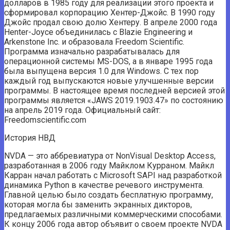
долларов в 1985 году для реализации этого проекта и
сформировал корпорацию Хентер-Джойс. В 1990 году
Джойс продал свою долю Хентеру. В апреле 2000 года
Henter-Joyce объединилась с Blazie Engineering и
Arkenstone Inc. и образовала Freedom Scientific.
Программа изначально разрабатывалась для
операционной системы MS-DOS, а в январе 1995 года
была выпущена версия 1.0 для Windows. С тех пор
каждый год выпускаются новые улучшенные версии
программы. В настоящее время последней версией этой
программы является «JAWS 2019.1903.47» по состоянию
на апрель 2019 года. Официальный сайт:
Freedomscientific.com
История НВД
NVDA — это аббревиатура от NonVisual Desktop Access,
разработанная в 2006 году Майклом Курраном. Майкл
Карран начал работать с Microsoft SAPI над разработкой
динамика Python в качестве речевого инструмента.
Главной целью было создать бесплатную программу,
которая могла бы заменить экранных дикторов,
предлагаемых различными коммерческими способами.
К концу 2006 года автор объявит о своем проекте NVDA