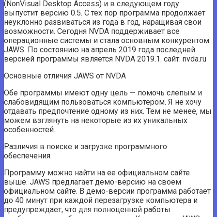
(NonVisual Desktop Access) и в следующем году
выпустит версию 0.5. С тех пор программа продолжает
неуклонно развиваться из года в год, наращивая свои
возможности. Сегодня NVDA поддерживает все
операционные системы и стала основным конкурентом
JAWS. По состоянию на апрель 2019 года последней
версией программы является NVDA 2019.1. сайт: nvda.ru
Основные отличия JAWS от NVDA
Обе программы имеют одну цель — помочь слепым и
слабовидящим пользоваться компьютером. Я не хочу
отдавать предпочтение одному из них. Тем не менее, мы
можем взглянуть на некоторые из их уникальных
особенностей.
Различия в поиске и загрузке программного
обеспечения
Программу можно найти на ее официальном сайте
выше. JAWS предлагает демо-версию на своем
официальном сайте. В демо-версии программа работает
до 40 минут при каждой перезагрузке компьютера и
предупреждает, что для полноценной работы