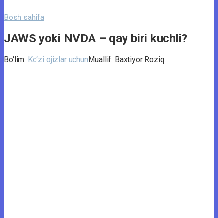
Bosh sahifa
JAWS yoki NVDA – qay biri kuchli?
Bo‘lim:
Ko‘zi ojizlar uchun
Muallif:
Baxtiyor Roziq