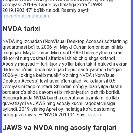
versiyasi 2019-yil aprel oyi holatiga ko‘ra “JAWS
2019.1903.47” bo‘lib turibdi. Rasmiy sayti:
freedomscientific.com
NVDA tarixi
NVDA inglizchadan (NonVisual Desktop Access) so‘zlarining
qisqartmasi bo‘lib, 2006-yil Maykl Curran tomonidan ishlab
chiqilgan. Maykl Curran Microsoft SAPI bilan Python ekran
diktorini nutq vositasi sifatida ishlab chiqishga kirishdi.
Asosiy maqsad — turli tijoriy yo‘llar bilan taklif etiluvchi ekran
diktorlari o‘rnini bosa oladigan bepul dastr yaratish bo‘lgan.
2006-yil oxiriga kelib muallif o‘zining NVDA (NonVisual
Desktop Access) loyihasini e’lon qiladi va kelasi yil 0.5
versiyasini taqdim etadi. Shundan so‘ng yildan yilga dastur
barqaror o‘sishda davom etib imkoniyatlari oshirib borildi.
Bugungi kunda NVDA barcha operatsion tizimlarni qo‘llab-
quvvatlaydi va JAWS ning asosiy kuchli raqobatchisiga
aylandi. 2019-yilning Aprel oyi holatiga ko‘ra dasturning
so‘nggi versiyasi — “NVDA 2019.1”. Sayt:
nvda.ru
JAWS va NVDA ning asosiy farqlari