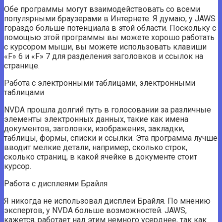
Обе программы могут взаимодействовать со всеми
популярными браузерами в Интернете. Я думаю, у JAWS
гораздо больше потенциала в этой области. Поскольку с
помощью этой программы вы можете хорошо работать
с курсором мыши, вы можете использовать клавиши
«F» 6 и «F» 7 для разделения заголовков и ссылок на
странице.
Работа с электронными таблицами, электронными
таблицами
NVDA прошла долгий путь в голосовании за различные
элементы электронных данных, такие как имена
документов, заголовки, изображения, закладки,
таблицы, формы, списки и ссылки. Эта программа лучше
вводит мелкие детали, например, сколько строк,
сколько страниц, в какой ячейке в документе стоит
курсор.
Работа с дисплеями Брайля
Я никогда не использовал дисплеи Брайля. По мнению
экспертов, у NVDA больше возможностей. JAWS,
кажется, работает над этим немного усерднее, так как