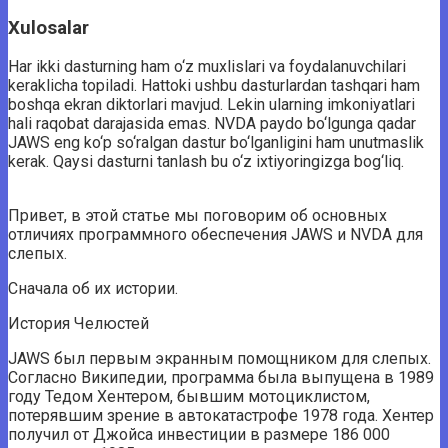
Xulosalar
Har ikki dasturning ham o‘z muxlislari va foydalanuvchilari
keraklicha topiladi. Hattoki ushbu dasturlardan tashqari ham
boshqa ekran diktorlari mavjud. Lekin ularning imkoniyatlari
hali raqobat darajasida emas. NVDA paydo bo‘lgunga qadar
JAWS eng ko‘p so‘ralgan dastur bo‘lganligini ham unutmaslik
kerak. Qaysi dasturni tanlash bu o‘z ixtiyoringizga bog‘liq.
Привет, в этой статье мы поговорим об основных
отличиях программного обеспечения JAWS и NVDA для
слепых.
Сначала об их истории.
История Челюстей
JAWS был первым экранным помощником для слепых.
Согласно Википедии, программа была выпущена в 1989
году Тедом Хентером, бывшим мотоциклистом,
потерявшим зрение в автокатастрофе 1978 года. Хентер
получил от Джойса инвестиции в размере 186 000