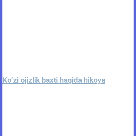
Ko‘zi ojizlik baxti haqida hikoya