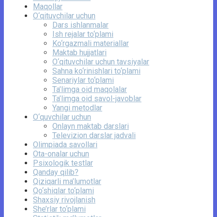
Maqollar
O‘qituvchilar uchun
Dars ishlanmalar
Ish rejalar to‘plami
Ko‘rgazmali materiallar
Maktab hujjatlari
O‘qituvchilar uchun tavsiyalar
Sahna ko‘rinishlari to‘plami
Senariylar to‘plami
Ta’limga oid maqolalar
Ta’limga oid savol-javoblar
Yangi metodlar
O‘quvchilar uchun
Onlayn maktab darslari
Televizion darslar jadvali
Olimpiada savollari
Ota-onalar uchun
Psixologik testlar
Qanday qilib?
Qiziqarli ma’lumotlar
Qo‘shiqlar to‘plami
Shaxsiy rivojlanish
She’rlar to‘plami