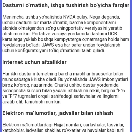
Dasturni o‘rnatish, ishga tushirish bo‘yicha farqlar
Menimcha, ushbu yo‘nalishda NVDA qulay. Nega deganda,
ushbu dasturni bir marta o‘rnatib, barcha komponentlarni
alohida o‘rnatgandan so‘ng uningportativ versiyasini yaratib
olish mumkin. Portative versiya yordamida dasturni UCB
kartalarga yuklab boshqa kampyuterga o;rnatmagan holda ham
foydalansa bo‘ladi. JAWS esa har safar undan foydalanish
uchun konfiguratsiyani to‘liq o‘rnatishni talab qiladi.
Internet uchun afzalliklar
Har ikki dastur internetning barcha mashhur brauserlar bilan
munosabatga kirisha oladi. Bu yo‘nalishda JAWS imkoniyatlari
biroz ko‘proq, nazarimda. Chunki ushbu dastur yordamida
sichqoncha kursori bilan yaxshi ishlash mumkin, birgina “F”6
va “F”7 tugmalari orqali sahifadagi sarlavhalar va linglarni
ajratib olib tanishish mumkin.
Elektron ma’lumotlar, jadvallar bilan ishlash
Elektron ma’lumotlardagi Hujjat nomlari, sarlavhalar, tasvirlar,
xatcho‘plar, jadvallar, shakllar, ro‘yxatlar va havolalar kabi turli