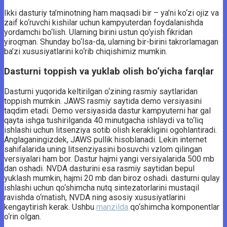
Ikki dasturiy ta’minotning ham maqsadi bir – ya’ni ko‘zi ojiz va
zaif ko‘ruvchi kishilar uchun kampyuterdan foydalanishda
yordamchi bo‘lish. Ularning birini ustun qo‘yish fikridan
yiroqman. Shunday bo‘lsa-da, ularning bir-birini takrorlamagan
ba’zi xususiyatlarini ko‘rib chiqishimiz mumkin.
Dasturni toppish va yuklab olish bo‘yicha farqlar
Dasturni yuqorida keltirilgan o‘zining rasmiy saytlaridan
toppish mumkin. JAWS rasmiy saytida demo versiyasini
taqdim etadi. Demo versiyasida dastur kampyuterni har gal
qayta ishga tushirilganda 40 minutgacha ishlaydi va to‘liq
ishlashi uchun litsenziya sotib olish kerakligini ogohlantiradi.
Anglaganingizdek, JAWS pullik hisoblanadi. Lekin internet
sahifalarida uning litsenziyasini bosuvchi vzlom qilingan
versiyalari ham bor. Dastur hajmi yangi versiyalarida 500 mb
dan oshadi. NVDA dasturini esa rasmiy saytidan bepul
yuklash mumkin, hajmi 20 mb dan biroz oshadi. dasturni qulay
ishlashi uchun qo‘shimcha nutq sintezatorlarini mustaqil
ravishda o‘rnatish, NVDA ning asosiy xususiyatlarini
kengaytirish kerak. Ushbu
manzilda
qo‘shimcha komponentlar
o‘rin olgan.