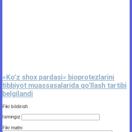
«Ko‘z shox pardasi» bioprotezlarini
tibbiyot muassasalarida qo‘llash tartibi
belgilandi
Fikr bildirish
Ismingiz
Fikr matni