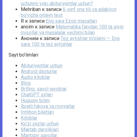
uchunmi yoki abituriyentlar uchun?
Mehriban
к записи
6-sinf ona tili va adabiyot
bo‘yicha onlayn test
R
к записи
Eng sara Ezop masallari
anoim
к записи
Matematika fanidan 100 ta qiyin
misollar va masalalar yechimi bilan
Аноним
к записи
Tez aytishlar to‘plami — Eng
sara 100 ta tez aytishlar
Sayt bo’limlari
Abituriyentlar uchun
Android dasturlar
Audio kitoblar
Blog
Brifing, savol-javoblar
ChatGPT sirlari
Huquqiy bilim
Ibratli hikoya va rivoyatlar
Imtihon biletlari
Kitoblar
Ko‘zi ojizlar uchun
Maktab darsliklari
Mantiqiy savollar