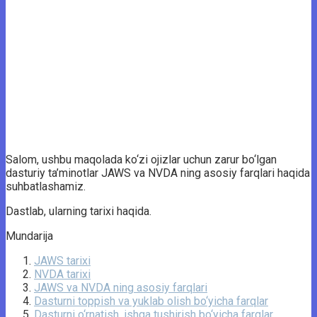
Salom, ushbu maqolada ko‘zi ojizlar uchun zarur bo‘lgan
dasturiy ta’minotlar JAWS va NVDA ning asosiy farqlari haqida
suhbatlashamiz.
Dastlab, ularning tarixi haqida.
Mundarija
JAWS tarixi
NVDA tarixi
JAWS va NVDA ning asosiy farqlari
Dasturni toppish va yuklab olish bo‘yicha farqlar
Dasturni o‘rnatish, ishga tushirish bo‘yicha farqlar