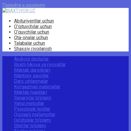
Перейти к контенту
Abituriyentlar uchun
O‘qituvchilar uchun
O‘quvchilar uchun
Ota-onalar uchun
Talabalar uchun
Shaxsiy rivojlanish
Android dasturlar
Ibratli hikoya va rivoyatlar
Maktab darsliklari
Mantiqiy savollar
Dars ishlanmalar
Ko‘rgazmali materiallar
Maktab hujjatlari
Senariylar to‘plami
Yangi metodlar
Psixologik testlar
Qiziqarli ma’lumotlar
Qo‘shiqlar to‘plami
She’rlar to‘plami