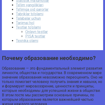
Statistik ma’lumotlar
Ta’lim yangiliklari
Ta’limga oid qarorlar
Tabriklar to'plami
Talabalar uchun
Tarjimai hol
Testlar to‘plami
Onlayn testlar
PISA testlar
Texnika olami
Почему образование необходимо?
Образование — это фундаментальный элемент развития
личности, общества и государства. В современном мире
значение образования невозможно переоценить. Оно не
только помогает человеку получить знания и навыки, но
и формирует мировоззрение, ценности и принципы,
которые необходимы для успешной жизни в обществе.
В этом посте мы рассмотрим основные причины, по
которым образование является важнейшей частью
жизни каждого человека.