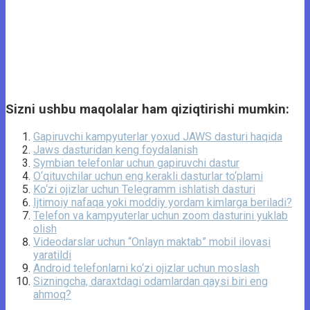
Sizni ushbu maqolalar ham qiziqtirishi mumkin:
Gapiruvchi kampyuterlar yoxud JAWS dasturi haqida
Jaws dasturidan keng foydalanish
Symbian telefonlar uchun gapiruvchi dastur
O‘qituvchilar uchun eng kerakli dasturlar to‘plami
Ko‘zi ojizlar uchun Telegramm ishlatish dasturi
Ijtimoiy nafaqa yoki moddiy yordam kimlarga beriladi?
Telefon va kampyuterlar uchun zoom dasturini yuklab
olish
Videodarslar uchun “Onlayn maktab” mobil ilovasi
yaratildi
Android telefonlarni ko‘zi ojizlar uchun moslash
Sizningcha, daraxtdagi odamlardan qaysi biri eng
ahmoq?