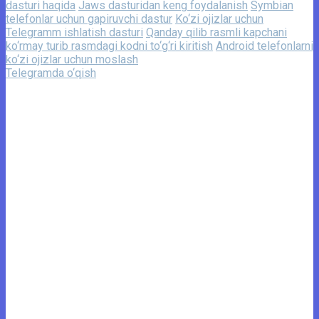
dasturi haqida
Jaws dasturidan keng foydalanish
Symbian
telefonlar uchun gapiruvchi dastur
Ko‘zi ojizlar uchun
Telegramm ishlatish dasturi
Qanday qilib rasmli kapchani
ko‘rmay turib rasmdagi kodni to‘g‘ri kiritish
Android telefonlarni
ko‘zi ojizlar uchun moslash
Telegramda o‘qish