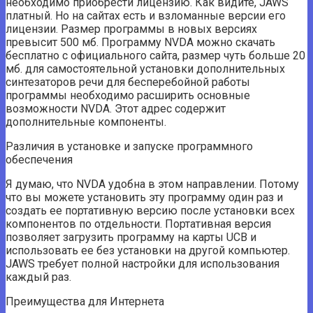
необходимо приобрести лицензию. Как видите, JAWS
платный. Но на сайтах есть и взломанные версии его
лицензии. Размер программы в новых версиях
превысит 500 мб. Программу NVDA можно скачать
бесплатно с официального сайта, размер чуть больше 20
мб. для самостоятельной установки дополнительных
синтезаторов речи для бесперебойной работы
программы необходимо расширить основные
возможности NVDA. Этот адрес содержит
дополнительные компоненты.
Различия в установке и запуске программного
обеспечения
Я думаю, что NVDA удобна в этом направлении. Потому
что вы можете установить эту программу один раз и
создать ее портативную версию после установки всех
компонентов по отдельности. Портативная версия
позволяет загрузить программу на карты UCB и
использовать ее без установки на другой компьютер.
JAWS требует полной настройки для использования
каждый раз.
Преимущества для Интернета