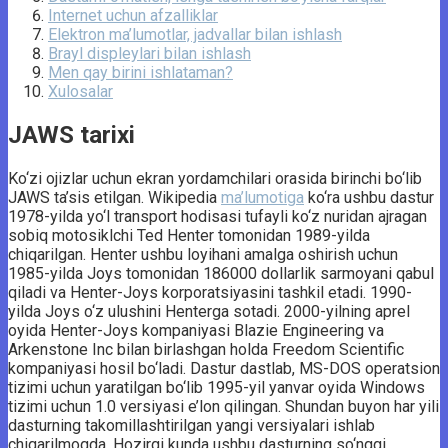
Internet uchun afzalliklar
Elektron ma’lumotlar, jadvallar bilan ishlash
Brayl displeylari bilan ishlash
Men qay birini ishlataman?
Xulosalar
JAWS tarixi
Ko‘zi ojizlar uchun ekran yordamchilari orasida birinchi bo‘lib
JAWS ta’sis etilgan. Wikipedia
ma’lumotiga
ko‘ra ushbu dastur
1978-yilda yo‘l transport hodisasi tufayli ko‘z nuridan ajragan
sobiq motosiklchi Ted Henter tomonidan 1989-yilda
chiqarilgan. Henter ushbu loyihani amalga oshirish uchun
1985-yilda Joys tomonidan 186000 dollarlik sarmoyani qabul
qiladi va Henter-Joys korporatsiyasini tashkil etadi. 1990-
yilda Joys o‘z ulushini Henterga sotadi. 2000-yilning aprel
oyida Henter-Joys kompaniyasi Blazie Engineering va
Arkenstone Inc bilan birlashgan holda Freedom Scientific
kompaniyasi hosil bo‘ladi. Dastur dastlab, MS-DOS operatsion
tizimi uchun yaratilgan bo‘lib 1995-yil yanvar oyida Windows
tizimi uchun 1.0 versiyasi e’lon qilingan. Shundan buyon har yili
dasturning takomillashtirilgan yangi versiyalari ishlab
chiqarilmoqda. Hozirgi kunda ushbu dasturning so‘nggi