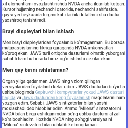
xil elementlarni ovozlashtirishda NVDA ancha ilgarilab ketgan.
Kursor hujjatning nechanchi qatorida, nechanchi sahifasida,
qaysi yecheykasida turgani kabi kichik detallarni shu dastur
yaxshiroq tanishtiradi.
Brayl displeylari bilan ishlash
Men brayl displeylaridan foydalanib ko‘rmaganman. Bu borada
mutaxassislarning fikriga qaraganda NVDA imkoniyatlari
ko‘proq ekan. JAWS turli ortiqcha dasturlarni o‘rnatib yuborgani
sababli ham bu borada biroz og‘ir ishlashi sezilar ekan.
Men qay birini ishlataman?
O‘tgan yilga qadar men JAWS ning vzlom qilingan
versiyalaridan foydalanib kelar edim. JAWS dasturlari bo‘yicha
ushbu blogimda
Gapiruvchi kampyuterlar yoxud JAWS dasturi
haqida
va
Jaws dasturidan keng foydalanish
maqolalarini ham
yozgan edim. Sababi, JAWS sintizatorlar bilan yaxshi
moslashadi deb hisoblar edim. Ammo “Milena” sintezatorini
NVDA bilan birga eshitganimdan so‘ng ushbu dasturni afzal
ko‘ra boshladim. Hozirda NVDA ning so‘nggi versiyasini
“Milena” sintezatori bilan ishlatib kelmoqdaman.