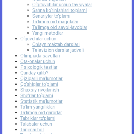
O‘qituvchilar uchun tavsiyalar
Sahna ko‘rinishlari to‘plami
Senariylar to‘plami
Ta’limga oid maqolalar
Ta’limga oid savol-javoblar
Yangi metodlar
O‘quvchilar uchun
Onlayn maktab darslari
Televizion darslar jadvali
Olimpiada savollari
Ota-onalar uchun
Psixologik testlar
Qanday qilib?
Qiziqarli ma’lumotlar
Qo‘shiqlar to‘plami
Shaxsiy rivojlanish
She’rlar to‘plami
Statistik ma’lumotlar
Ta’lim yangiliklari
Ta’limga oid qarorlar
Tabriklar to'plami
Talabalar uchun
Tarjimai hol