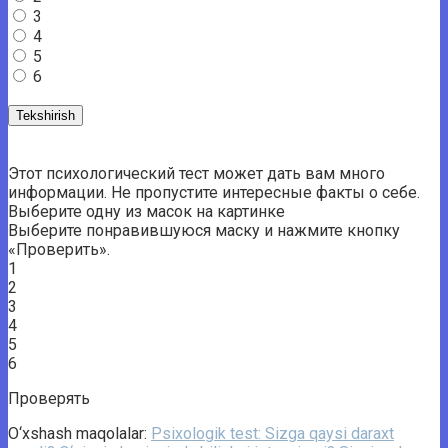
3
4
5
6
Этот психологический тест может дать вам много
информации. Не пропустите интересные факты о себе.
Выберите одну из масок на картинке
Выберите понравившуюся маску и нажмите кнопку
«Проверить».
1
2
3
4
5
6
Проверять
O‘xshash maqolalar:
Psixologik test: Sizga qaysi daraxt