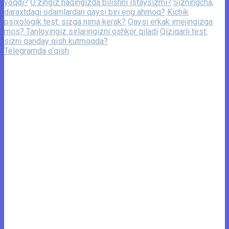
yoqdi?
O‘zingiz haqingizda bilishni istaysizmi?
Sizningcha,
daraxtdagi odamlardan qaysi biri eng ahmoq?
Kichik
psixologik test: sizga nima kerak?
Qaysi erkak imejingizga
mos? Tanlovingiz sirlaringizni oshkor qiladi
Qiziqarli test:
sizni qanday qish kutmoqda?
Telegramda o‘qish