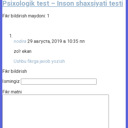
Psixologik test – Inson shaxsiyati testi
Fikr bildirish maydoni: 1
nodira
29 августа, 2019 в 10:35 пп
zo‘r ekan
Ushbu fikrga javob yozish
Fikr bildirish
Ismingiz
Fikr matni