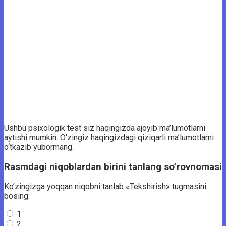
Ushbu psixologik test siz haqingizda ajoyib ma’lumotlarni
aytishi mumkin. O‘zingiz haqingizdagi qiziqarli ma’lumotlarni
o‘tkazib yubormang.
Rasmdagi niqoblardan birini tanlang so’rovnomasi
Ko’zingizga yoqqan niqobni tanlab «Tekshirish» tugmasini
bosing.
1
2