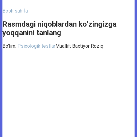
Bosh sahifa
Rasmdagi niqoblardan ko‘zingizga
yoqqanini tanlang
Bo‘lim:
Psixologik testlar
Muallif:
Baxtiyor Roziq