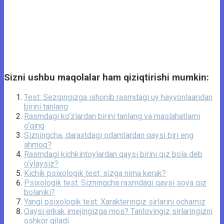
Sizni ushbu maqolalar ham qiziqtirishi mumkin:
Test: Sezgingizga ishonib rasmdagi uy hayvonlaaridan
birini tanlang
Rasmdagi ko‘zlardan birini tanlang va maslahatlarni
o‘qing
Sizningcha, daraxtdagi odamlardan qaysi biri eng
ahmoq?
Rasmdagi kichkintoylardan qaysi birini qiz bola deb
o‘ylaysiz?
Kichik psixologik test: sizga nima kerak?
Psixologik test: Sizningcha rasmdagi qaysi soya qiz
bolaniki?
Yangi psixologik test: Xarakteringiz sirlarini ochamiz
Qaysi erkak imejingizga mos? Tanlovingiz sirlaringizni
oshkor qiladi