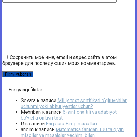
Сохранить моё имя, email и адрес сайта в этом
браузере для последующих моих комментариев.
Eng yangi fikrlar
Sevara
к записи
Milliy test sertifikati o‘qituvchilar
uchunmi yoki abituriyentlar uchun?
Mehriban
к записи
6-sinf ona tili va adabiyot
bo‘yicha onlayn test
R
к записи
Eng sara Ezop masallari
anoim
к записи
Matematika fanidan 100 ta qiyin
misollar va masalalar yechimi bilan