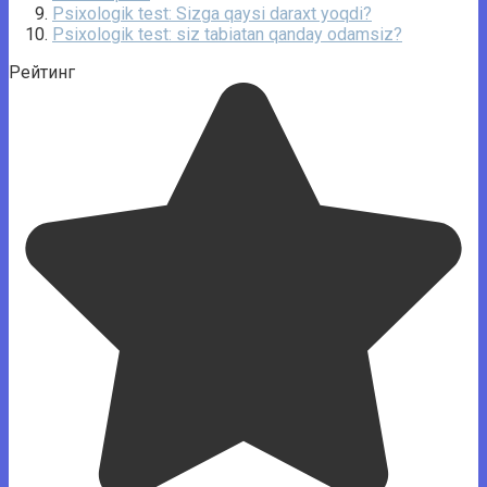
Psixologik test: Sizga qaysi daraxt yoqdi?
Psixologik test: siz tabiatan qanday odamsiz?
Рейтинг