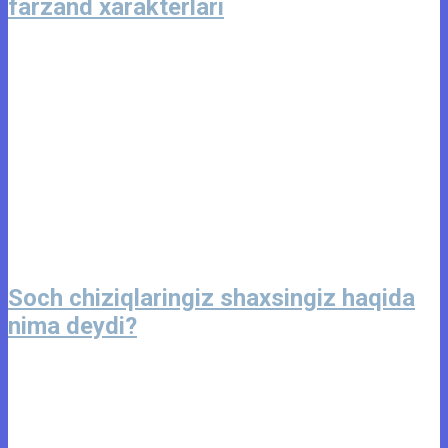
farzand xarakterlari
Soch chiziqlaringiz shaxsingiz haqida
nima deydi?