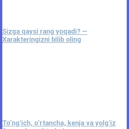
Sizga qaysi rang yoqadi? —
Xarakteringizni bilib oling
To‘ng‘ich, o‘rtancha, kenja va yolg‘iz