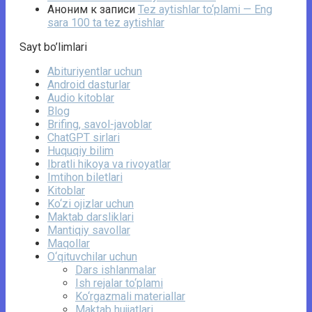
Аноним
к записи
Tez aytishlar to‘plami — Eng
sara 100 ta tez aytishlar
Sayt bo’limlari
Abituriyentlar uchun
Android dasturlar
Audio kitoblar
Blog
Brifing, savol-javoblar
ChatGPT sirlari
Huquqiy bilim
Ibratli hikoya va rivoyatlar
Imtihon biletlari
Kitoblar
Ko‘zi ojizlar uchun
Maktab darsliklari
Mantiqiy savollar
Maqollar
O‘qituvchilar uchun
Dars ishlanmalar
Ish rejalar to‘plami
Ko‘rgazmali materiallar
Maktab hujjatlari