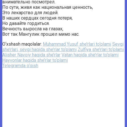
внимательно посмотрел.
По сути, живя как национальная ценность,
Это лекарство для людей.
В наших сердцах сегодня потеря,
Но давайте гордиться.
Вечность выросла на глазах,
Вот так Мангулик прошел мимо нас.
O‘xshash maqolalar:
Muhammad Yusuf she’rlari to‘plami
Sevgi
she’rlari, sevgi haqida she’rlar to‘plami
Zulfiya she’rlari to‘plami
Alisher Navoiy haqida she’rlar
Vatan haqida she’rlar to‘plami
Hayvonlar haqida she’rlar to‘plami
Telegramda o‘qish