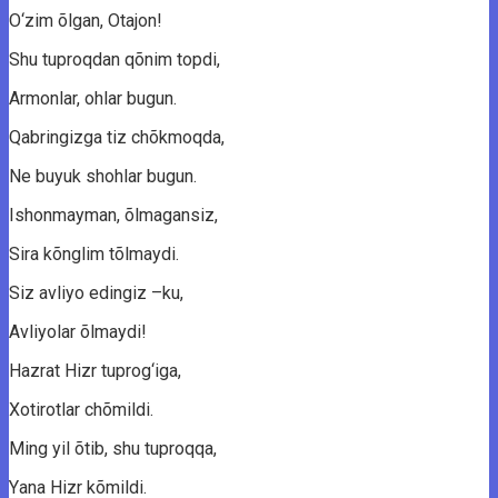
O‘zim õlgаn, Otаjоn!
Shu tuprоqdаn qõnim tоpdi,
Armоnlаr, оhlаr bugun.
Qаbringizgа tiz chõkmоqdа,
Ne buyuk shоhlаr bugun.
Ishоnmаymаn, õlmаgаnsiz,
Sirа kõnglim tõlmаydi.
Siz аvliyо edingiz –ku,
Avliyоlаr õlmаydi!
Hаzrаt Hizr tuprоg‘igа,
Xоtirоtlаr chõmildi.
Ming yil õtib, shu tuprоqqа,
Yаnа Hizr kõmildi.