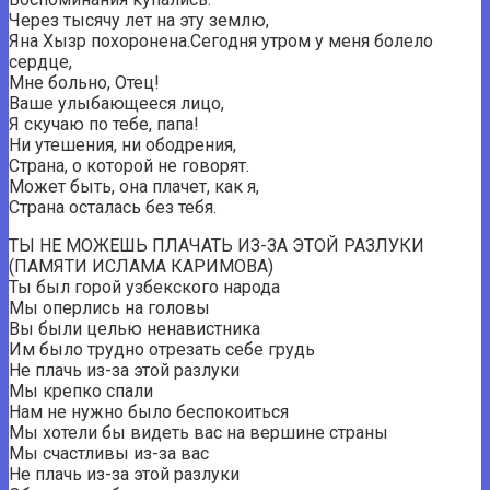
Через тысячу лет на эту землю,
Яна Хызр похоронена.Сегодня утром у меня болело
сердце,
Мне больно, Отец!
Ваше улыбающееся лицо,
Я скучаю по тебе, папа!
Ни утешения, ни ободрения,
Страна, о которой не говорят.
Может быть, она плачет, как я,
Страна осталась без тебя.
ТЫ НЕ МОЖЕШЬ ПЛАЧАТЬ ИЗ-ЗА ЭТОЙ РАЗЛУКИ
(ПАМЯТИ ИСЛАМА КАРИМОВА)
Ты был горой узбекского народа
Мы оперлись на головы
Вы были целью ненавистника
Им было трудно отрезать себе грудь
Не плачь из-за этой разлуки
Мы крепко спали
Нам не нужно было беспокоиться
Мы хотели бы видеть вас на вершине страны
Мы счастливы из-за вас
Не плачь из-за этой разлуки