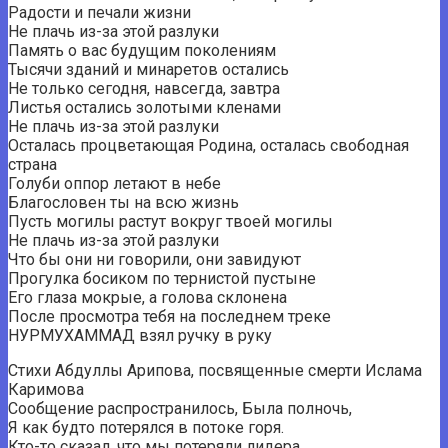
Радости и печали жизни
Не плачь из-за этой разлуки
Память о вас будущим поколениям
Тысячи зданий и минаретов остались
Не только сегодня, навсегда, завтра
Листья остались золотыми кленами
Не плачь из-за этой разлуки
Осталась процветающая Родина, осталась свободная
страна
Голуби оппор летают в небе
Благословен ты на всю жизнь
Пусть могилы растут вокруг твоей могилы
Не плачь из-за этой разлуки
Что бы они ни говорили, они завидуют
Прогулка босиком по тернистой пустыне
Его глаза мокрые, а голова склонена
После просмотра тебя на последнем треке
НУРМУХАММАД взял ручку в руку
Стихи Абдуллы Арипова, посвященные смерти Ислама
Каримова
Сообщение распространилось, Была полночь,
Я как будто потерялся в потоке горя.
Кто-то сказал, что мы потеряли лидера,