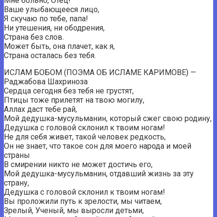
Мне больно, Отец!
Ваше улыбающееся лицо,
Я скучаю по тебе, папа!
Ни утешения, ни ободрения,
Страна без слов.
Может быть, она плачет, как я,
Страна осталась без тебя.
ИСЛАМ БОБОМ (ПОЭМА ОБ ИСЛАМЕ КАРИМОВЕ) —
Раджабова Шахриноза
Сердца сегодня без тебя не грустят,
Птицы тоже прилетят на твою могилу,
Аллах даст тебе рай,
Мой дедушка-мусульманин, который сжег свою родину,
Дедушка с головой склонил к твоим ногам!
Не для себя живет, такой человек редкость,
Он не знает, что такое сон для моего народа и моей
страны
В смирении никто не может достичь его,
Мой дедушка-мусульманин, отдавший жизнь за эту
страну,
Дедушка с головой склонил к твоим ногам!
Вы проложили путь к зрелости, мы читаем,
Зрелый, Ученый, мы выросли детьми,