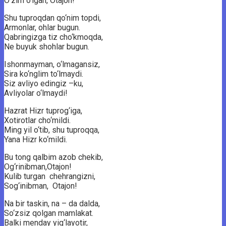
O‘zim o‘lgan, Otajon!
Shu tuproqdan qo‘nim topdi,
Armonlar, ohlar bugun.
Qabringizga tiz cho‘kmoqda,
Ne buyuk shohlar bugun.
Ishonmayman, o‘lmagansiz,
Sira ko‘nglim to‘lmaydi.
Siz avliyo edingiz –ku,
Avliyolar o‘lmaydi!
Hazrat Hizr tuprog‘iga,
Xotirotlar cho‘mildi.
Ming yil o‘tib, shu tuproqqa,
Yana Hizr ko‘mildi.
Bu tong qalbim azob chekib,
Og‘rinibman,Otajon!
Kulib turgan chehrangizni,
Sog‘inibman, Otajon!
Na bir taskin, na – da dalda,
So‘zsiz qolgan mamlakat.
Balki menday yig‘layotir,