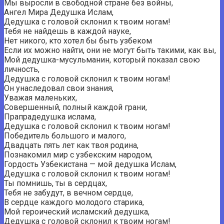
Мы выросли в свободной стране без войны,
Ангел Мира Дедушка Ислам,
Дедушка с головой склонил к твоим ногам!
Тебя не найдешь в каждой науке,
Нет никого, кто хотел бы быть узбеком
Если их можно найти, они не могут быть такими, как вы,
Мой дедушка-мусульманин, который показал свою
личность,
Дедушка с головой склонил к твоим ногам!
Он унаследовал свои знания,
Уважая маленьких,
Совершенный, полный каждой грани,
Прапрадедушка ислама,
Дедушка с головой склонил к твоим ногам!
Победитель большого и малого,
Двадцать пять лет как твоя родина,
Познакомил мир с узбекским народом,
Гордость Узбекистана — мой дедушка Ислам,
Дедушка с головой склонил к твоим ногам!
Ты помнишь, ты в сердцах,
Тебя не забудут, в вечном сердце,
В сердце каждого молодого старика,
Мой героический исламский дедушка,
Дедушка с головой склонил к твоим ногам!