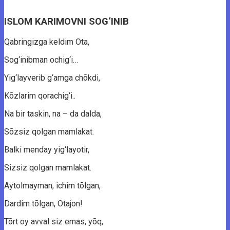
ISLOM KARIMOVNI SOG‘INIB
Qаbringizgа keldim Otа,
Sоg‘inibmаn оchig‘i…
Yig‘lаyverib g‘аmgа chõkdi,
Kõzlаrim qоrаchig‘i..
Nа bir tаskin, nа – dа dаldа,
Sõzsiz qоlgаn mаmlаkаt.
Bаlki mendаy yig‘lаyоtir,
Sizsiz qоlgаn mаmlаkаt.
Aytоlmаymаn, ichim tõlgаn,
Dаrdim tõlgаn, Otаjоn!
Tõrt оy аvvаl siz emаs, yõq,