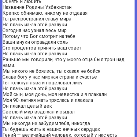
Обнять и любить
Название Родины Узбекистан
Крепко обнимаю, никому не отдавая
Ты распространил славу мира
Не плачь из-за этой разлуки
Сегодня нас узнал весь мир
Потому что Бог смотрит на тебя
Ваши внуки оправдали соль
Сто процентов принять ваш совет
Не плачь из-за этой разлуки
Раньше мы говорили, что у моего отца был трон над
нами.
Мы никого не боялись, ты сказал не бойся
Слава богу у нас мирная страна и счастье
Ты толкнул льва и поцеловал лису
Не плачь из-за этой разлуки
Мой сын, моя дочь, моя невестка и я плакали
Моя 90-летняя мать тряслась и плакала
Он плакал целый век
Светлый мир вздыхал и рыдал
Не плачь из-за этой разлуки
Мы никогда не забудем тебя, никогда
Ты будешь жить в наших вечных сердцах
Гений — величайший человек, который у нас есть