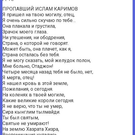
ПРОПАВШИЙ ИСЛАМ КАРИМОВ
Я пришел на твою могилу, отец,
Я очень сильно скучаю по тебе…
Она плакала и грустила,
Зрачок моего глаза..
Ни утешения, ни ободрения,
Страна, о которой не говорят.
Может быть, она плачет, как я,
Страна осталась без тебя.
Я не могу сказать, мой желудок полон,
Мне больно, Отаджон!
Четыре месяца назад тебя не было, нет,
Я мертв, отец!
Я нашел кровь в этой земле,
Пожелания, о сегодня.
На коленях в твоей могиле,
Какие великие короли сегодня.
Я не верю, что ты не умер,
Сира кынглим тылмайди.
Ты был святым,
Святые не умирают!
На землю Хазрата Хизра,
Воспоминания купались.