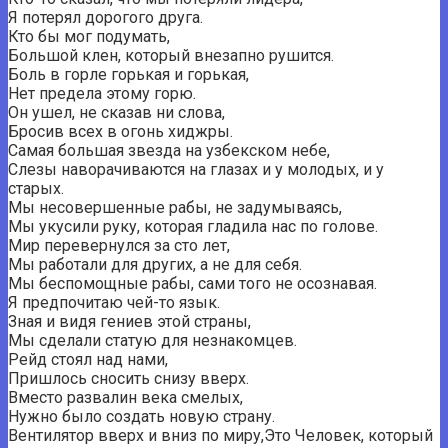
Я потерял дорогого друга.
Кто бы мог подумать,
Большой клен, который внезапно рушится.
Боль в горле горькая и горькая,
Нет предела этому горю.
Он ушел, не сказав ни слова,
Бросив всех в огонь хиджры.
Самая большая звезда на узбекском небе,
Слезы наворачиваются на глазах и у молодых, и у
старых.
Мы несовершенные рабы, не задумываясь,
Мы укусили руку, которая гладила нас по голове.
Мир перевернулся за сто лет,
Мы работали для других, а не для себя.
Мы беспомощные рабы, сами того не осознавая.
Я предпочитаю чей-то язык.
Зная и видя гениев этой страны,
Мы сделали статую для незнакомцев.
Рейд стоял над нами,
Пришлось сносить снизу вверх.
Вместо развалин века смелых,
Нужно было создать новую страну.
Вентилятор вверх и вниз по миру,Это Человек, который