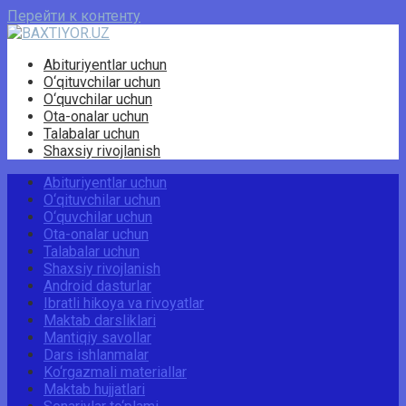
Перейти к контенту
Abituriyentlar uchun
O‘qituvchilar uchun
O‘quvchilar uchun
Ota-onalar uchun
Talabalar uchun
Shaxsiy rivojlanish
Abituriyentlar uchun
O‘qituvchilar uchun
O‘quvchilar uchun
Ota-onalar uchun
Talabalar uchun
Shaxsiy rivojlanish
Android dasturlar
Ibratli hikoya va rivoyatlar
Maktab darsliklari
Mantiqiy savollar
Dars ishlanmalar
Ko‘rgazmali materiallar
Maktab hujjatlari