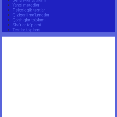
Senariylar to‘plami
Yangi metodlar
Psixologik testlar
Qiziqarli ma’lumotlar
Qo‘shiqlar to‘plami
She’rlar to‘plami
Testlar to‘plami