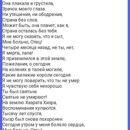
Она плакала и грустила,
Зрачок моего глаза..
Ни утешения, ни ободрения,
Страна без слов.
Может быть, она плачет, как я,
Страна осталась без тебя.
Я не могу сказать, что я сыт,
Мне больно, Отец!
Четыре месяца назад, не ты, нет,
Я мертв, папа!
Я приземлился в этой земле,
Пожелания, о сегодня.
На коленях в твоей могиле,
Какие великие короли сегодня.
Я не могу поверить, что ты не умер
Я чувствую себя нехорошо.
Ты был святым.
Святые не умирают!
На землю Хазрата Хизра,
Воспоминания купаются.
Тысячу лет спустя,
Хызр был снова похоронен.
Сегодня утром у меня болело сердце,