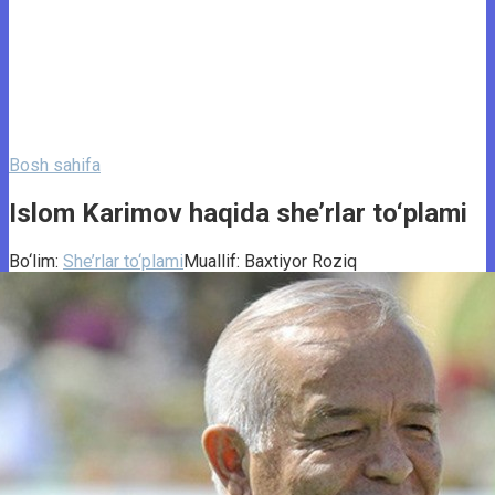
Bosh sahifa
Islom Karimov haqida she’rlar to‘plami
Bo‘lim:
She’rlar to‘plami
Muallif:
Baxtiyor Roziq