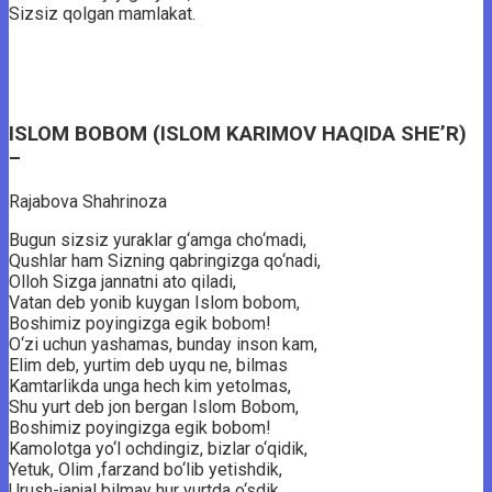
Sizsiz qolgan mamlakat.
ISLOM BOBOM (ISLOM KARIMOV HAQIDA SHE’R)
–
Rajabova Shahrinoza
Bugun sizsiz yuraklar g‘amga cho‘madi,
Qushlar ham Sizning qabringizga qo‘nadi,
Olloh Sizga jannatni ato qiladi,
Vatan deb yonib kuygan Islom bobom,
Boshimiz poyingizga egik bobom!
O‘zi uchun yashamas, bunday inson kam,
Elim deb, yurtim deb uyqu ne, bilmas
Kamtarlikda unga hech kim yetolmas,
Shu yurt deb jon bergan Islom Bobom,
Boshimiz poyingizga egik bobom!
Kamolotga yo‘l ochdingiz, bizlar o‘qidik,
Yetuk, Olim ,farzand bo‘lib yetishdik,
Urush-janjal bilmay hur yurtda o‘sdik,