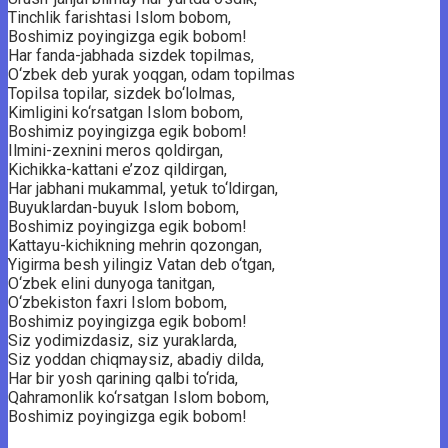
Tinchlik farishtasi Islom bobom,
Boshimiz poyingizga egik bobom!
Har fanda-jabhada sizdek topilmas,
O‘zbek deb yurak yoqgan, odam topilmas
Topilsa topilar, sizdek bo‘lolmas,
Kimligini ko‘rsatgan Islom bobom,
Boshimiz poyingizga egik bobom!
Ilmini-zexnini meros qoldirgan,
Kichikka-kattani e’zoz qildirgan,
Har jabhani mukammal, yetuk to‘ldirgan,
Buyuklardan-buyuk Islom bobom,
Boshimiz poyingizga egik bobom!
Kattayu-kichikning mehrin qozongan,
Yigirma besh yilingiz Vatan deb o‘tgan,
O‘zbek elini dunyoga tanitgan,
O‘zbekiston faxri Islom bobom,
Boshimiz poyingizga egik bobom!
Siz yodimizdasiz, siz yuraklarda,
Siz yoddan chiqmaysiz, abadiy dilda,
Har bir yosh qarining qalbi to‘rida,
Qahramonlik ko‘rsatgan Islom bobom,
Boshimiz poyingizga egik bobom!