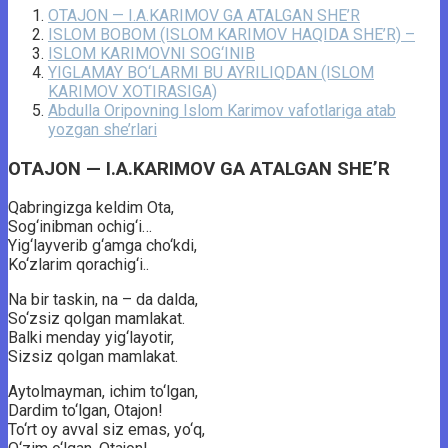
OTAJON — I.A.KARIMOV GA ATALGAN SHE’R
ISLOM BOBOM (ISLOM KARIMOV HAQIDA SHE’R) –
ISLOM KARIMOVNI SOG‘INIB
YIGLAMAY BO‘LARMI BU AYRILIQDAN (ISLOM
KARIMOV XOTIRASIGA)
Abdullа Oripоvning Islоm Kаrimоv vаfоtlаrigа аtаb
yоzgаn she’rlаri
OTAJON — I.A.KARIMOV GA ATALGAN SHE’R
Qabringizga keldim Ota,
Sog‘inibman ochig‘i…
Yig‘layverib g‘amga cho‘kdi,
Ko‘zlarim qorachig‘i..
Na bir taskin, na – da dalda,
So‘zsiz qolgan mamlakat.
Balki menday yig‘layotir,
Sizsiz qolgan mamlakat.
Aytolmayman, ichim to‘lgan,
Dardim to‘lgan, Otajon!
To‘rt oy avval siz emas, yo‘q,