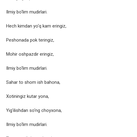
Ilmiy bo‘lim mudirlari.
Hech kimdan yo‘q kam eringiz,
Peshonada pok teringiz,
Mohir oshpazdir eringiz,
Ilmiy bo‘lim mudirlari.
Sahar to shom ish bahona,
Xotiningiz kutar yona,
Yig‘ilishdan so‘ng choyxona,
Ilmiy bo‘lim mudirlari.