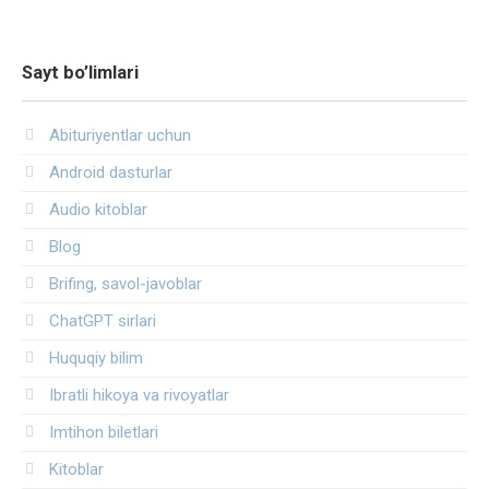
Sayt bo’limlari
Abituriyentlar uchun
Android dasturlar
Audio kitoblar
Blog
Brifing, savol-javoblar
ChatGPT sirlari
Huquqiy bilim
Ibratli hikoya va rivoyatlar
Imtihon biletlari
Kitoblar