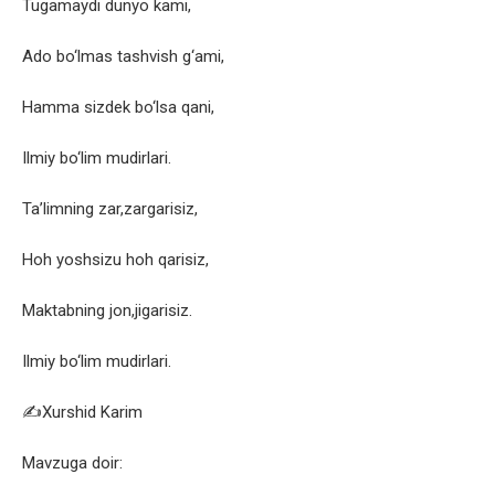
Tugamaydi dunyo kami,
Ado bo‘lmas tashvish g‘ami,
Hamma sizdek bo‘lsa qani,
Ilmiy bo‘lim mudirlari.
Ta’limning zar,zargarisiz,
Hoh yoshsizu hoh qarisiz,
Maktabning jon,jigarisiz.
Ilmiy bo‘lim mudirlari.
✍Xurshid Karim
Mavzuga doir: