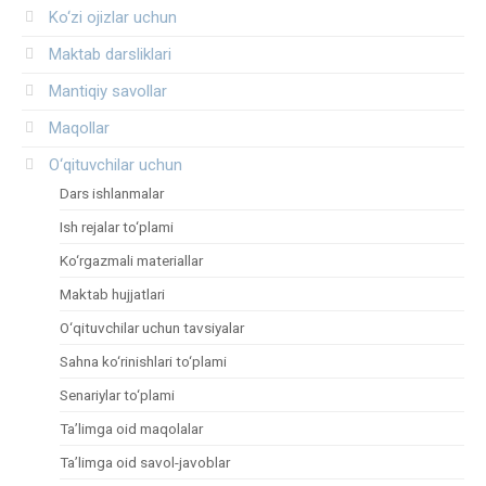
Ko‘zi ojizlar uchun
Maktab darsliklari
Mantiqiy savollar
Maqollar
O‘qituvchilar uchun
Dars ishlanmalar
Ish rejalar to‘plami
Ko‘rgazmali materiallar
Maktab hujjatlari
O‘qituvchilar uchun tavsiyalar
Sahna ko‘rinishlari to‘plami
Senariylar to‘plami
Ta’limga oid maqolalar
Ta’limga oid savol-javoblar