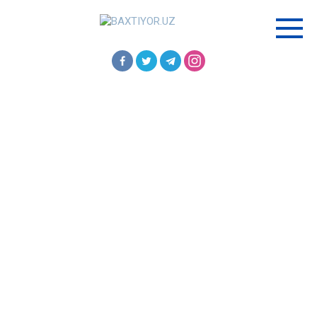
Перейти
к
контенту