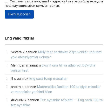
Сохранить моё имя, email и адрес сайта в этом браузере для
последующих моих комментариев.
Eng yangi fikrlar
Sevara
к записи
Milliy test sertifikati o‘qituvchilar uchunmi
yoki abituriyentlar uchun?
Mehriban
к записи
6-sinf ona tili va adabiyot bo‘yicha
onlayn test
R
к записи
Eng sara Ezop masallari
anoim
к записи
Matematika fanidan 100 ta qiyin misollar
va masalalar yechimi bilan
Аноним
к записи
Tez aytishlar to‘plami — Eng sara 100 ta
tez aytishlar