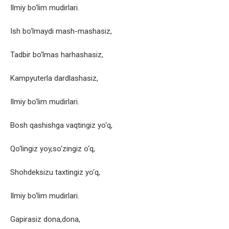
Ilmiy bo‘lim mudirlari.
Ish bo‘lmaydi mash-mashasiz,
Tadbir bo‘lmas harhashasiz,
Kampyuterla dardlashasiz,
Ilmiy bo‘lim mudirlari.
Bosh qashishga vaqtingiz yo‘q,
Qo‘lingiz yoy,so‘zingiz o‘q,
Shohdeksizu taxtingiz yo‘q,
Ilmiy bo‘lim mudirlari.
Gapirasiz dona,dona,