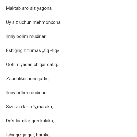
Maktab aro siz yagona,
Uy siz uchun mehmonxona,
Ilmiy bo‘lim mudirlari.
Eshigingiz tinmas ,,tiq -tiq»
Goh miyadan chiqar qatiq,
Zauchlikni noni qattiq,
Ilmiy bo‘lim mudirlari.
Sizsiz o‘tar to‘y,maraka,
Do‘stlar qilar goh kalaka,
Ishingizga qut, baraka,