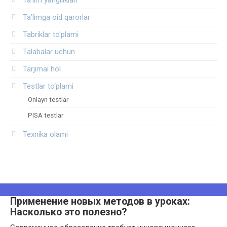
Ta’lim yangiliklari
Ta’limga oid qarorlar
Tabriklar to'plami
Talabalar uchun
Tarjimai hol
Testlar to‘plami
Onlayn testlar
PISA testlar
Texnika olami
Применение новых методов в уроках:
Насколько это полезно?