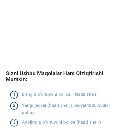
Sizni Ushbu Maqolalar Ham Qiziqtirishi
Mumkin:
Eringiz o‘qituvchi bo‘lsa… Hazil she’r
Yangi jadval (hazil she’r) Jadval tuzuvchilar
uchun
Ayolingiz o‘qituvchi bo‘lsa (hazil she’r)