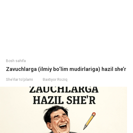
Bosh sahifa
Zavuchlarga (ilmiy bo‘lim mudirlariga) hazil she’r
She’rlar to‘plami
Baxtiyor Roziq