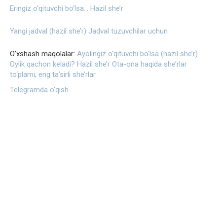
Eringiz o‘qituvchi bo‘lsa… Hazil she’r
Yangi jadval (hazil she’r) Jadval tuzuvchilar uchun
O‘xshash maqolalar:
Ayolingiz o‘qituvchi bo‘lsa (hazil she’r)
Oylik qachon keladi? Hazil she’r
Ota-ona haqida she’rlar
to‘plami, eng ta’sirli she’rlar
Telegramda o‘qish