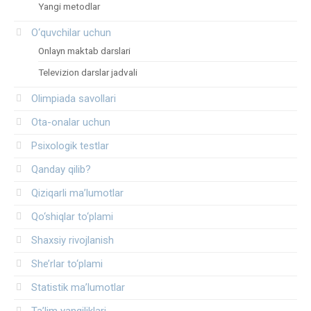
Yangi metodlar
O‘quvchilar uchun
Onlayn maktab darslari
Televizion darslar jadvali
Olimpiada savollari
Ota-onalar uchun
Psixologik testlar
Qanday qilib?
Qiziqarli ma’lumotlar
Qo‘shiqlar to‘plami
Shaxsiy rivojlanish
She’rlar to‘plami
Statistik ma’lumotlar