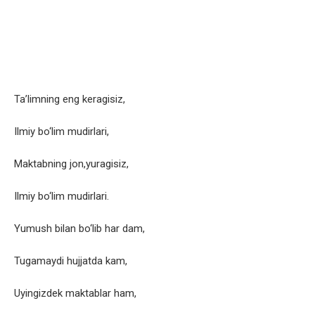
Ta’limning eng keragisiz,
Ilmiy bo‘lim mudirlari,
Maktabning jon,yuragisiz,
Ilmiy bo‘lim mudirlari.
Yumush bilan bo‘lib har dam,
Tugamaydi hujjatda kam,
Uyingizdek maktablar ham,