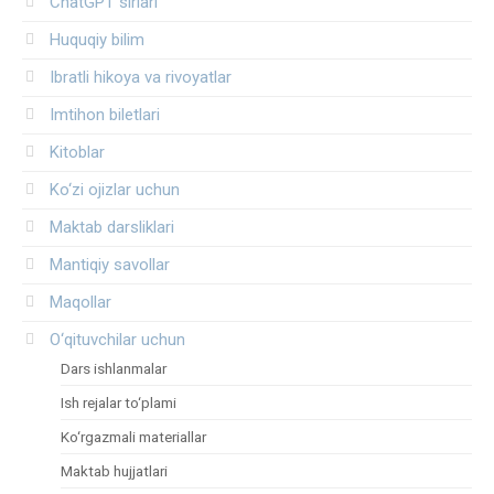
ChatGPT sirlari
Huquqiy bilim
Ibratli hikoya va rivoyatlar
Imtihon biletlari
Kitoblar
Ko‘zi ojizlar uchun
Maktab darsliklari
Mantiqiy savollar
Maqollar
O‘qituvchilar uchun
Dars ishlanmalar
Ish rejalar to‘plami
Ko‘rgazmali materiallar
Maktab hujjatlari