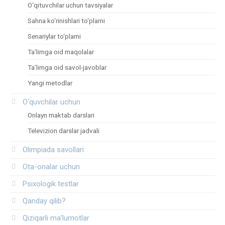
O‘qituvchilar uchun tavsiyalar
Sahna ko‘rinishlari to‘plami
Senariylar to‘plami
Ta’limga oid maqolalar
Ta’limga oid savol-javoblar
Yangi metodlar
O‘quvchilar uchun
Onlayn maktab darslari
Televizion darslar jadvali
Olimpiada savollari
Ota-onalar uchun
Psixologik testlar
Qanday qilib?
Qiziqarli ma’lumotlar