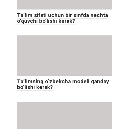
Ta’lim sifati uchun bir sinfda nechta
o‘quvchi bo‘lishi kerak?
Ta’limning o‘zbekcha modeli qanday
bo‘lishi kerak?