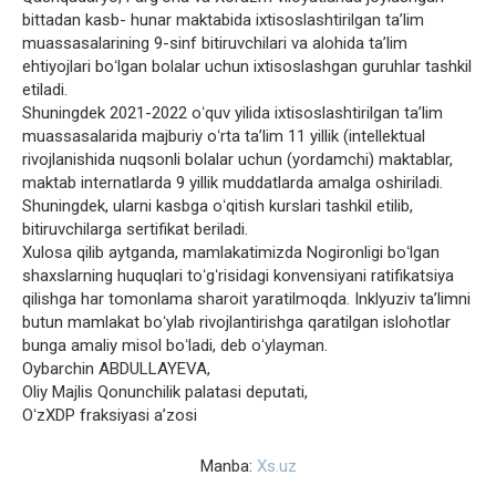
bittadan kasb- hunar maktabida ixtisoslashtirilgan taʼlim
muassasalarining 9-sinf bitiruvchilari va alohida taʼlim
ehtiyojlari boʻlgan bolalar uchun ixtisoslashgan guruhlar tashkil
etiladi.
Shuningdek 2021-2022 oʻquv yilida ixtisoslashtirilgan taʼlim
muassasalarida majburiy oʻrta taʼlim 11 yillik (intellektual
rivojlanishida nuqsonli bolalar uchun (yordamchi) maktablar,
maktab internatlarda 9 yillik muddatlarda amalga oshiriladi.
Shuningdek, ularni kasbga oʻqitish kurslari tashkil etilib,
bitiruvchilarga sertifikat beriladi.
Xulosa qilib aytganda, mamlakatimizda Nogironligi boʻlgan
shaxslarning huquqlari toʻgʻrisidagi konvensiyani ratifikatsiya
qilishga har tomonlama sharoit yaratilmoqda. Inklyuziv taʼlimni
butun mamlakat boʻylab rivojlantirishga qaratilgan islohotlar
bunga amaliy misol boʻladi, deb oʻylayman.
Oybarchin ABDULLAYEVA,
Oliy Majlis Qonunchilik palatasi deputati,
OʻzXDP fraksiyasi aʼzosi
Manba:
Xs.uz