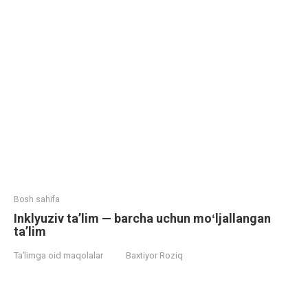
Bosh sahifa
Inklyuziv taʼlim — barcha uchun moʻljallangan
taʼlim
Ta’limga oid maqolalar
Baxtiyor Roziq