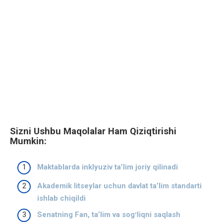
Sizni Ushbu Maqolalar Ham Qiziqtirishi
Mumkin:
Maktablarda inklyuziv ta’lim joriy qilinadi
Akademik litseylar uchun davlat taʼlim standarti
ishlab chiqildi
Senatning Fan, taʼlim va sogʻliqni saqlash