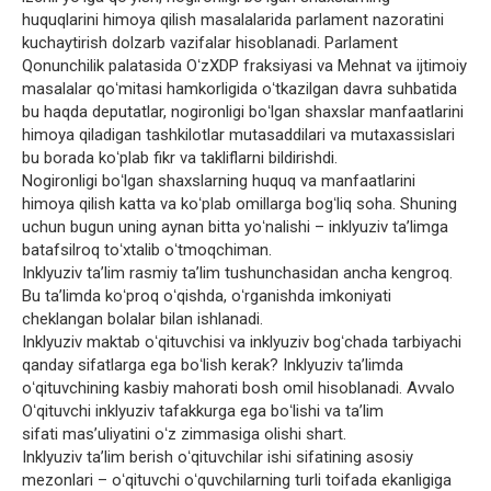
huquqlarini himoya qilish masalalarida parlament nazoratini
kuchaytirish dolzarb vazifalar hisoblanadi. Parlament
Qonunchilik palatasida OʻzXDP fraksiyasi va Mehnat va ijtimoiy
masalalar qoʻmitasi hamkorligida oʻtkazilgan davra suhbatida
bu haqda deputatlar, nogironligi boʻlgan shaxslar manfaatlarini
himoya qiladigan tashkilotlar mutasaddilari va mutaxassislari
bu borada koʻplab fikr va takliflarni bildirishdi.
Nogironligi boʻlgan shaxslarning huquq va manfaatlarini
himoya qilish katta va koʻplab omillarga bogʻliq soha. Shuning
uchun bugun uning aynan bitta yoʻnalishi – inklyuziv taʼlimga
batafsilroq toʻxtalib oʻtmoqchiman.
Inklyuziv taʼlim rasmiy taʼlim tushunchasidan ancha kengroq.
Bu taʼlimda koʻproq oʻqishda, oʻrganishda imkoniyati
cheklangan bolalar bilan ishlanadi.
Inklyuziv maktab oʻqituvchisi va inklyuziv bogʻchada tarbiyachi
qanday sifatlarga ega boʻlish kerak? Inklyuziv taʼlimda
oʻqituvchining kasbiy mahorati bosh omil hisoblanadi. Avvalo
Oʻqituvchi inklyuziv tafakkurga ega boʻlishi va taʼlim
sifati masʼuliyatini oʻz zimmasiga olishi shart.
Inklyuziv taʼlim berish oʻqituvchilar ishi sifatining asosiy
mezonlari – oʻqituvchi oʻquvchilarning turli toifada ekanligiga