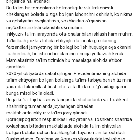
birgalikda hal etishadi.
Bu taʼlim bir tomonlama boʻlmasligi kerak. Imkoniyati
cheklangan bolada oʻziga boʻlgan ishonchni oshirish, koʻnikma
va qobiliyatini rivojlantirish, yoshligidan oʻrganishni
ragʻbatlantirishda oila ishtiroki muhim.
Inklyuziv taʼlim jarayonida ota-onalar bilan ishlash ham muhim.
Taʼkidlash joizki, alohida ehtiyojli ota-onalarga ularning
farzandlari jamiyatning bir boʻlagi boʻlish huquqiga ega ekanini
tushuntirish, bu ishonchni ularning ongiga yetkazish kerak.
Mamlakatimiz taʼlim tizimida bu masalaga alohida eʼtibor
qaratiladi.
2020-yil oktyabrda qabul qilingan Prezidentimizning alohida
taʼlim ehtiyojlari boʻlgan bolalarga taʼlim-tarbiya berish tizimini
yana-da takomillashtirish chora-tadbirlari toʻgʻrisidagi qarori
bunga misol boʻla oladi.
Unga koʻra, tajriba-sinov tariqasida shaharlarda va Toshkent
shahrining tumanlarida joylashgan bittadan
maktablarda inklyuziv taʼlim joriy qilinadi.
Qoraqalpogʻiston respublikasi, viloyatlar va Toshkent shahrida
joylashgan bittadan maktablarda alohida taʼlim ehtiyojlari
boʻlgan bolalar uchun boshlangʻich tayanch sinflar ochiladi.
Qashqadaryo, Fargʻona va Xorazm viloyatlarida joylashgan