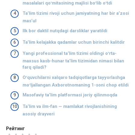
masalalari qoʻmitasining majlisi boʻlib oʻtdi
Taʼlim tizimi rivoji uchun jamiyatning har bir aʼzosi
masʼul
Ilk bor daktil nutqdagi darsliklar yaratildi
Taʼlim kelajakka qadamlar uchun birinchi kalitdir
Yangi professional taʼlim tizimi oldingi oʻrta-
maxsus kasb-hunar taʼlim tizimidan nimasi bilan
farq qiladi?
Oʻquvchilarni xalqaro tadqiqotlarga tayyorlashga
moʻljallangan Axborotnomaning 1-soni chop etildi
Masofaviy taʼlim platformasi joriy qilinmoqda
Taʼlim va ilm-fan — mamlakat rivojlanishining
asosiy drayveri
Рейтинг