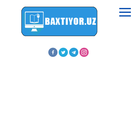
Перейти
к
контенту