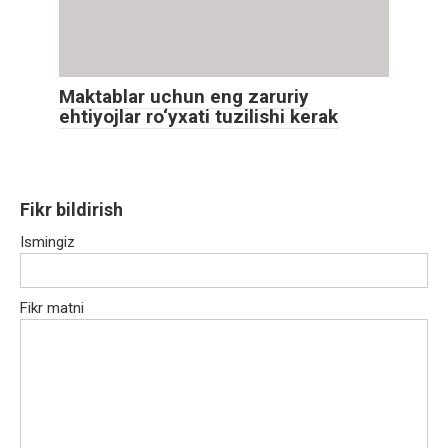
Maktablar uchun eng zaruriy
ehtiyojlar ro‘yxati tuzilishi kerak
Fikr bildirish
Ismingiz
Fikr matni