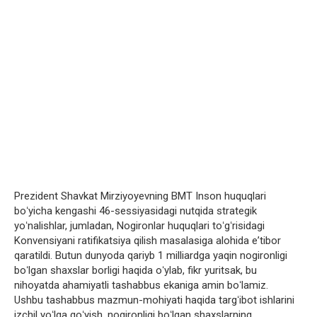
Prezident Shavkat Mirziyoyevning BMT Inson huquqlari
boʻyicha kengashi 46-sessiyasidagi nutqida strategik
yoʻnalishlar, jumladan, Nogironlar huquqlari toʻgʻrisidagi
Konvensiyani ratifikatsiya qilish masalasiga alohida eʼtibor
qaratildi. Butun dunyoda qariyb 1 milliardga yaqin nogironligi
boʻlgan shaxslar borligi haqida oʻylab, fikr yuritsak, bu
nihoyatda ahamiyatli tashabbus ekaniga amin boʻlamiz.
Ushbu tashabbus mazmun-mohiyati haqida targʻibot ishlarini
izchil yoʻlga qoʻyish, nogironligi boʻlgan shaxslarning