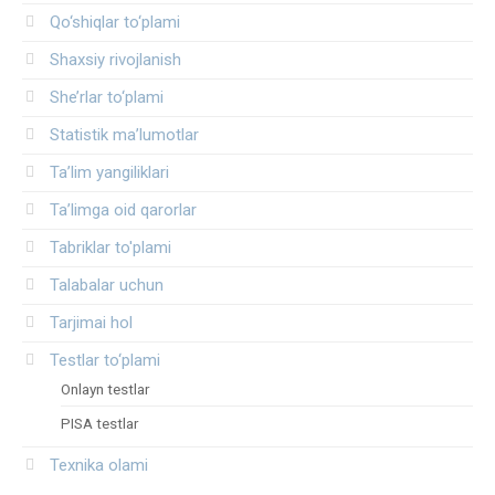
Qo‘shiqlar to‘plami
Shaxsiy rivojlanish
She’rlar to‘plami
Statistik ma’lumotlar
Ta’lim yangiliklari
Ta’limga oid qarorlar
Tabriklar to'plami
Talabalar uchun
Tarjimai hol
Testlar to‘plami
Onlayn testlar
PISA testlar
Texnika olami