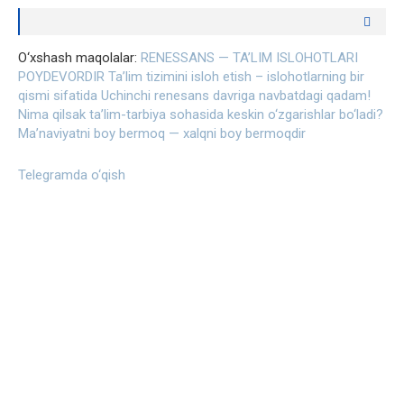
O‘xshash maqolalar:
RENESSANS — TA’LIM ISLOHOTLARI
POYDEVORDIR
Ta’lim tizimini isloh etish – islohotlarning bir
qismi sifatida
Uchinchi renesans davriga navbatdagi qadam!
Nima qilsak ta’lim-tarbiya sohasida keskin o‘zgarishlar bo‘ladi?
Ma’naviyatni boy bermoq — xalqni boy bermoqdir
Telegramda o‘qish