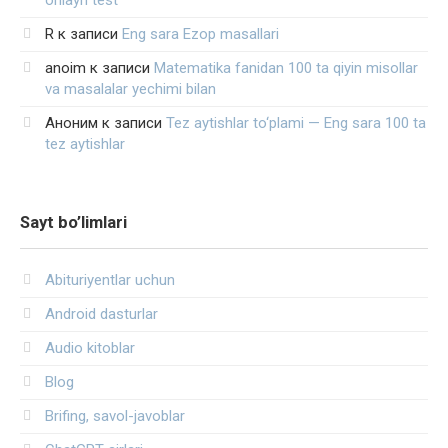
onlayn test
R
к записи
Eng sara Ezop masallari
anoim
к записи
Matematika fanidan 100 ta qiyin misollar
va masalalar yechimi bilan
Аноним
к записи
Tez aytishlar to‘plami — Eng sara 100 ta
tez aytishlar
Sayt bo’limlari
Abituriyentlar uchun
Android dasturlar
Audio kitoblar
Blog
Brifing, savol-javoblar