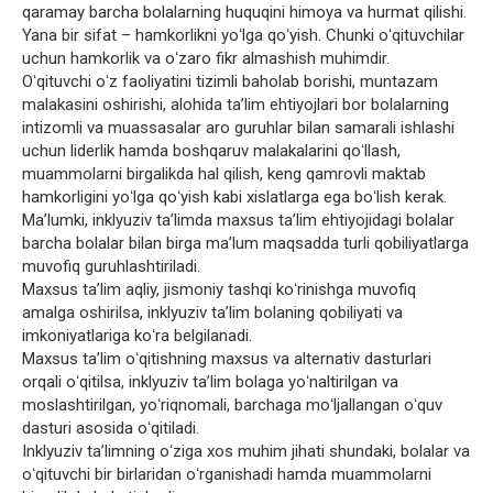
qaramay barcha bolalarning huquqini himoya va hurmat qilishi.
Yana bir sifat – hamkorlikni yoʻlga qoʻyish. Chunki oʻqituvchilar
uchun hamkorlik va oʻzaro fikr almashish muhimdir.
Oʻqituvchi oʻz faoliyatini tizimli baholab borishi, muntazam
malakasini oshirishi, alohida taʼlim ehtiyojlari bor bolalarning
intizomli va muassasalar aro guruhlar bilan samarali ishlashi
uchun liderlik hamda boshqaruv malakalarini qoʻllash,
muammolarni birgalikda hal qilish, keng qamrovli maktab
hamkorligini yoʻlga qoʻyish kabi xislatlarga ega boʻlish kerak.
Maʼlumki, inklyuziv taʼlimda maxsus taʼlim ehtiyojidagi bolalar
barcha bolalar bilan birga maʼlum maqsadda turli qobiliyatlarga
muvofiq guruhlashtiriladi.
Maxsus taʼlim aqliy, jismoniy tashqi koʻrinishga muvofiq
amalga oshirilsa, inklyuziv taʼlim bolaning qobiliyati va
imkoniyatlariga koʻra belgilanadi.
Maxsus taʼlim oʻqitishning maxsus va alternativ dasturlari
orqali oʻqitilsa, inklyuziv taʼlim bolaga yoʻnaltirilgan va
moslashtirilgan, yoʻriqnomali, barchaga moʻljallangan oʻquv
dasturi asosida oʻqitiladi.
Inklyuziv taʼlimning oʻziga xos muhim jihati shundaki, bolalar va
oʻqituvchi bir birlaridan oʻrganishadi hamda muammolarni