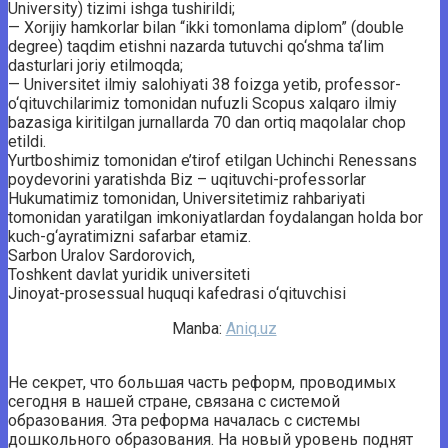
University) tizimi ishga tushirildi;
— Xorijiy hamkorlar bilan “ikki tomonlama diplom” (double
degree) taqdim etishni nazarda tutuvchi qo‘shma ta’lim
dasturlari joriy etilmoqda;
— Universitet ilmiy salohiyati 38 foizga yetib, professor-
o‘qituvchilarimiz tomonidan nufuzli Scopus xalqaro ilmiy
bazasiga kiritilgan jurnallarda 70 dan ortiq maqolalar chop
etildi.
Yurtboshimiz tomonidan e’tirof etilgan Uchinchi Renessans
poydevorini yaratishda Biz – uqituvchi-professorlar
Hukumatimiz tomonidan, Universitetimiz rahbariyati
tomonidan yaratilgan imkoniyatlardan foydalangan holda bor
kuch-g‘ayratimizni safarbar etamiz.
Sarbon Uralov Sardorovich,
Toshkent davlat yuridik universiteti
Jinoyat-prosessual huquqi kafedrasi o‘qituvchisi
Manba:
Aniq.uz
Не секрет, что большая часть реформ, проводимых
сегодня в нашей стране, связана с системой
образования. Эта реформа началась с системы
дошкольного образования. На новый уровень поднят