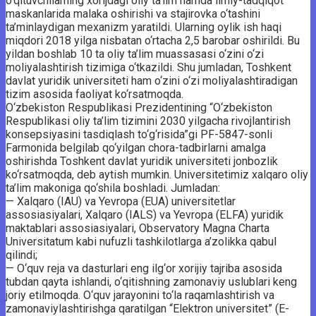
o‘qituvchilarning xorijdagi oliy ta’lim hamda ilmiy-tadqiqot
maskanlarida malaka oshirishi va stajirovka o‘tashini
ta’minlaydigan mexanizm yaratildi. Ularning oylik ish haqi
miqdori 2018 yilga nisbatan o‘rtacha 2,5 barobar oshirildi. Bu
yildan boshlab 10 ta oliy ta’lim muassasasi o‘zini o‘zi
moliyalashtirish tizimiga o‘tkazildi. Shu jumladan, Toshkent
davlat yuridik universiteti ham o‘zini o‘zi moliyalashtiradigan
tizim asosida faoliyat ko‘rsatmoqda.
O‘zbekiston Respublikasi Prezidentining “O‘zbekiston
Respublikasi oliy ta’lim tizimini 2030 yilgacha rivojlantirish
konsepsiyasini tasdiqlash to‘g‘risida”gi PF-5847-sonli
Farmonida belgilab qo‘yilgan chora-tadbirlarni amalga
oshirishda Toshkent davlat yuridik universiteti jonbozlik
ko‘rsatmoqda, deb aytish mumkin. Universitetimiz xalqaro oliy
ta’lim makoniga qo‘shila boshladi. Jumladan:
— Xalqaro (IAU) va Yevropa (EUA) universitetlar
assosiasiyalari, Xalqaro (IALS) va Yevropa (ELFA) yuridik
maktablari assosiasiyalari, Observatory Magna Charta
Universitatum kabi nufuzli tashkilotlarga a’zolikka qabul
qilindi;
— O‘quv reja va dasturlari eng ilg‘or xorijiy tajriba asosida
tubdan qayta ishlandi, o‘qitishning zamonaviy uslublari keng
joriy etilmoqda. O‘quv jarayonini to‘la raqamlashtirish va
zamonaviylashtirishga qaratilgan “Elektron universitet” (E-