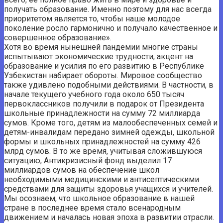
получать образование. Именно поэтому для нас всегда
приоритетом является то, чтобы наше молодое
поколение росло гармонично и получало качественное и
совершенное образование».
Хотя во время нынешней пандемии многие страны
испытывают экономические трудности, акцент на
образование и усилия по его развитию в Республике
Узбекистан набирает обороты. Мировое сообщество
также удивлено подобными действиями. В частности, в
начале текущего учебного года около 650 тысяч
первоклассников получили в подарок от Президента
школьные принадлежности на сумму 72 миллиарда
сумов. Кроме того, детям из малообеспеченных семей и
детям-инвалидам передано зимней одежды, школьной
формы и школьных принадлежностей на сумму 426
млрд сумов. В то же время, учитывая сложившуюся
ситуацию, Антикризисный фонд выделил 17
миллиардов сумов на обеспечение школ
необходимыми медицинскими и антисептическими
средствами для защиты здоровья учащихся и учителей.
Мы осознаем, что школьное образование в нашей
стране в последнее время стало всенародным
движением и началась новая эпоха в развитии отрасли.