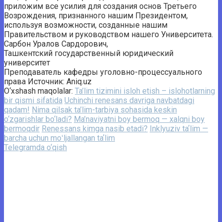
приложим все усилия для создания основ Третьего
Возрождения, признанного нашим Президентом,
используя возможности, созданные нашим
Правительством и руководством нашего Университета.
Сарбон Уралов Сардорович,
Ташкентский государственный юридический
университет
Преподаватель кафедры уголовно-процессуального
права Источник: Aniq.uz
O‘xshash maqolalar:
Ta’lim tizimini isloh etish – islohotlarning
bir qismi sifatida
Uchinchi renesans davriga navbatdagi
qadam!
Nima qilsak ta’lim-tarbiya sohasida keskin
o‘zgarishlar bo‘ladi?
Ma’naviyatni boy bermoq — xalqni boy
bermoqdir
Renessans kimga nasib etadi?
Inklyuziv taʼlim —
barcha uchun moʻljallangan taʼlim
Telegramda o‘qish