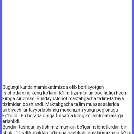
Bugungi kunda mamlakatimizda olib borilayotgan
islohotlarning keng ko‘lami ta’lim tizimi bilan bog‘liqligi hech
kimga sir emas. Bunday islohot maktabgacha ta’lim-tarbiya
tizimidan boshlandi. Maktabgacha ta’lim muassasalarida
tarbiyachilar tayyorlashning mexanizmi yangi pog‘onaga
ko‘tirildi. Bu borada qisqa fursatda keng ko‘lamli natijalarga
erishildi.
Bundan tashqari aytishimiz mumkin bo‘lgan islohotlardan biri
shuki, 11 yillik maktab ta’limiga qaytilishi bolalarimizning ta’lim