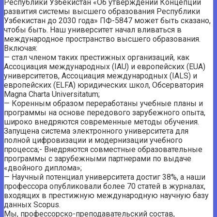
Республики Узбекистан «Об утверждении Концепции
развития системы высшего образования Республики
Узбекистан до 2030 года» ПФ-5847 может быть сказано,
чтобы быть. Наш университет начал вливаться в
международное пространство высшего образования.
Включая:
— стал членом таких престижных организаций, как
Ассоциация международных (IAU) и европейских (EUA)
университетов, Ассоциация международных (IALS) и
европейских (ELFA) юридических школ, Обсерватория
Magna Charta Universitatum;
— Коренным образом переработаны учебные планы и
программы на основе передового зарубежного опыта,
широко внедряются современные методы обучения.
Запущена система электронного университета для
полной цифровизации и модернизации учебного
процесса;- Внедряются совместные образовательные
программы с зарубежными партнерами по выдаче
«двойного диплома»;
— Научный потенциал университета достиг 38%, а наши
профессора опубликовали более 70 статей в журналах,
входящих в престижную международную научную базу
данных Scopus.
Мы, профессорско-преподавательский состав,