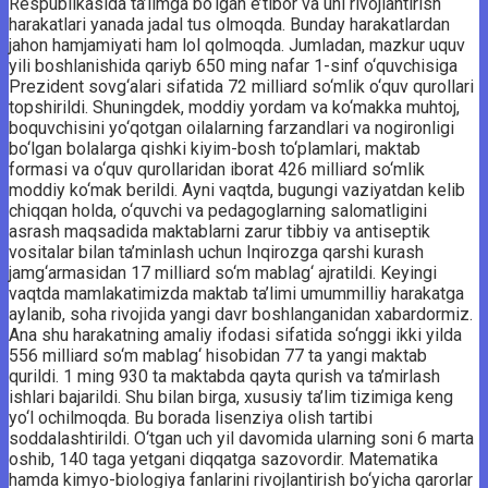
Respublikasida ta’limga bo‘lgan e’tibor va uni rivojlantirish
harakatlari yanada jadal tus olmoqda. Bunday harakatlardan
jahon hamjamiyati ham lol qolmoqda. Jumladan, mazkur uquv
yili boshlanishida qariyb 650 ming nafar 1-sinf o‘quvchisiga
Prezident sovg‘alari sifatida 72 milliard so‘mlik o‘quv qurollari
topshirildi. Shuningdek, moddiy yordam va ko‘makka muhtoj,
boquvchisini yo‘qotgan oilalarning farzandlari va nogironligi
bo‘lgan bolalarga qishki kiyim-bosh to‘plamlari, maktab
formasi va o‘quv qurollaridan iborat 426 milliard so‘mlik
moddiy ko‘mak berildi. Ayni vaqtda, bugungi vaziyatdan kelib
chiqqan holda, o‘quvchi va pedagoglarning salomatligini
asrash maqsadida maktablarni zarur tibbiy va antiseptik
vositalar bilan ta’minlash uchun Inqirozga qarshi kurash
jamg‘armasidan 17 milliard so‘m mablag‘ ajratildi. Keyingi
vaqtda mamlakatimizda maktab ta’limi umummilliy harakatga
aylanib, soha rivojida yangi davr boshlanganidan xabardormiz.
Ana shu harakatning amaliy ifodasi sifatida so‘nggi ikki yilda
556 milliard so‘m mablag‘ hisobidan 77 ta yangi maktab
qurildi. 1 ming 930 ta maktabda qayta qurish va ta’mirlash
ishlari bajarildi. Shu bilan birga, xususiy ta’lim tizimiga keng
yo‘l ochilmoqda. Bu borada lisenziya olish tartibi
soddalashtirildi. O‘tgan uch yil davomida ularning soni 6 marta
oshib, 140 taga yetgani diqqatga sazovordir. Matematika
hamda kimyo-biologiya fanlarini rivojlantirish bo‘yicha qarorlar