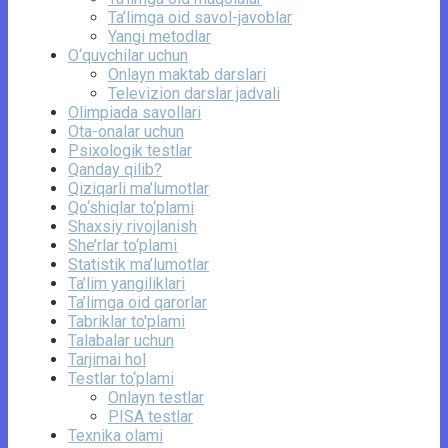
Ta’limga oid savol-javoblar
Yangi metodlar
O‘quvchilar uchun
Onlayn maktab darslari
Televizion darslar jadvali
Olimpiada savollari
Ota-onalar uchun
Psixologik testlar
Qanday qilib?
Qiziqarli ma’lumotlar
Qo‘shiqlar to‘plami
Shaxsiy rivojlanish
She’rlar to‘plami
Statistik ma’lumotlar
Ta’lim yangiliklari
Ta’limga oid qarorlar
Tabriklar to'plami
Talabalar uchun
Tarjimai hol
Testlar to‘plami
Onlayn testlar
PISA testlar
Texnika olami