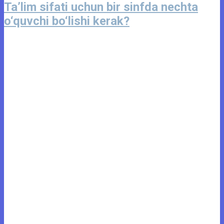
Ta’lim sifati uchun bir sinfda nechta
o‘quvchi bo‘lishi kerak?