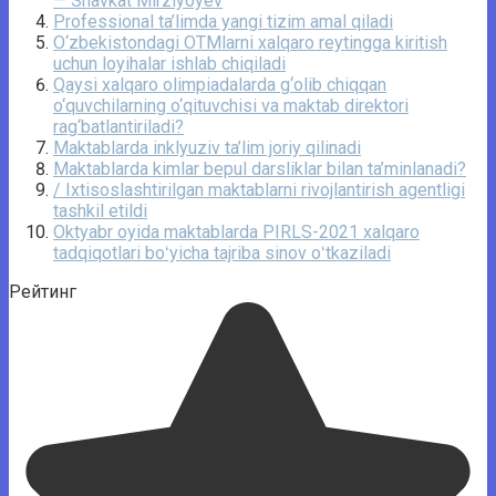
— Shavkat Mirziyoyev
Professional ta’limda yangi tizim amal qiladi
O‘zbekistondagi OTMlarni xalqaro reytingga kiritish
uchun loyihalar ishlab chiqiladi
Qaysi xalqaro olimpiadalarda g‘olib chiqqan
o‘quvchilarning o‘qituvchisi va maktab direktori
rag‘batlantiriladi?
Maktablarda inklyuziv ta’lim joriy qilinadi
Maktablarda kimlar bepul darsliklar bilan ta’minlanadi?
/ Ixtisoslashtirilgan maktablarni rivojlantirish agentligi
tashkil etildi
Oktyabr oyida maktablarda PIRLS-2021 xalqaro
tadqiqotlari boʻyicha tajriba sinov oʻtkaziladi
Рейтинг