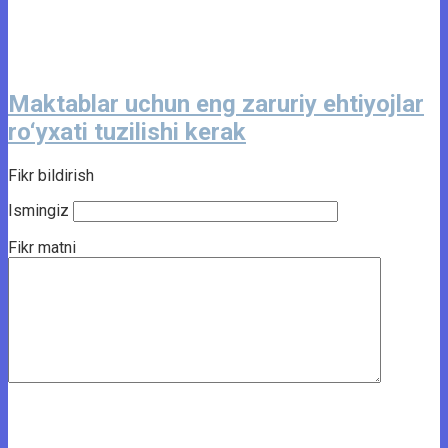
Maktablar uchun eng zaruriy ehtiyojlar
ro‘yxati tuzilishi kerak
Fikr bildirish
Ismingiz
Fikr matni