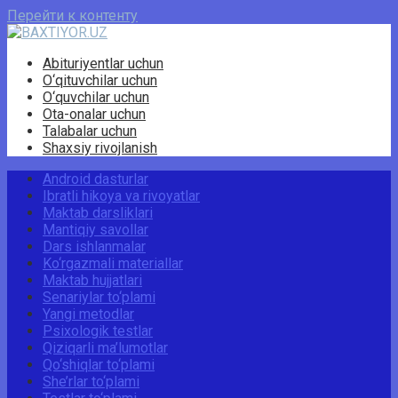
Перейти к контенту
Abituriyentlar uchun
O‘qituvchilar uchun
O‘quvchilar uchun
Ota-onalar uchun
Talabalar uchun
Shaxsiy rivojlanish
Android dasturlar
Ibratli hikoya va rivoyatlar
Maktab darsliklari
Mantiqiy savollar
Dars ishlanmalar
Ko‘rgazmali materiallar
Maktab hujjatlari
Senariylar to‘plami
Yangi metodlar
Psixologik testlar
Qiziqarli ma’lumotlar
Qo‘shiqlar to‘plami
She’rlar to‘plami