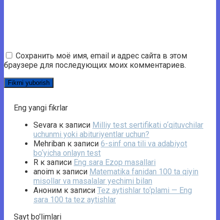
Сохранить моё имя, email и адрес сайта в этом
браузере для последующих моих комментариев.
Eng yangi fikrlar
Sevara
к записи
Milliy test sertifikati o‘qituvchilar
uchunmi yoki abituriyentlar uchun?
Mehriban
к записи
6-sinf ona tili va adabiyot
bo‘yicha onlayn test
R
к записи
Eng sara Ezop masallari
anoim
к записи
Matematika fanidan 100 ta qiyin
misollar va masalalar yechimi bilan
Аноним
к записи
Tez aytishlar to‘plami — Eng
sara 100 ta tez aytishlar
Sayt bo’limlari