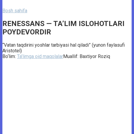
Bosh sahifa
RENESSANS — TA’LIM ISLOHOTLARI
POYDEVORDIR
“Vatan taqdirini yoshlar tarbiyasi hal qiladi” (yunon faylasufi
Aristotel)
Bo‘lim:
Ta’limga oid maqolalar
Muallif:
Baxtiyor Roziq