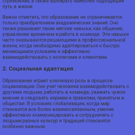
стремления, а также выбирать наиболее подходящий
путь в жизни.
Важно отметить, что образование не ограничивается
только приобретением академических знаний. Оно
также развивает такие мягкие навыки, как общение,
управление временем и работа в команде. Эти навыки
часто оказываются решающими в профессиональной
жизни, когда необходимо адаптироваться к быстро
меняющимся условиям и эффективно
взаимодействовать с коллегами и клиентами.
2. Социальная адаптация
Образование играет ключевую роль в процессе
социализации. Оно учит человека взаимодействовать с
другими людьми, работать в команде, уважать чужое
мнение и следовать нормам и правилам, принятым в
обществе. В условиях глобализации, когда мир
становится все более взаимосвязанным, умение
эффективно коммуницировать и сотрудничать с
людьми разных культур и традиций становится
особенно важным.