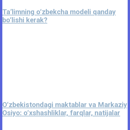
Ta’limning o‘zbekcha modeli qanday
bo‘lishi kerak?
O‘zbekistondagi maktablar va Markaziy
Osiyo: o‘xshashliklar, farqlar, natijalar