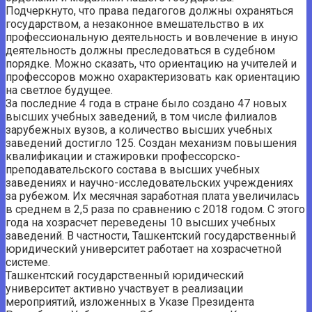
Подчеркнуто, что права педагогов должны охраняться
государством, а незаконное вмешательство в их
профессиональную деятельность и вовлечение в иную
деятельность должны преследоваться в судебном
порядке. Можно сказать, что ориентацию на учителей и
профессоров можно охарактеризовать как ориентацию
на светлое будущее.
За последние 4 года в стране было создано 47 новых
высших учебных заведений, в том числе филиалов
зарубежных вузов, а количество высших учебных
заведений достигло 125. Создан механизм повышения
квалификации и стажировки профессорско-
преподавательского состава в высших учебных
заведениях и научно-исследовательских учреждениях
за рубежом. Их месячная заработная плата увеличилась
в среднем в 2,5 раза по сравнению с 2018 годом. С этого
года на хозрасчет переведены 10 высших учебных
заведений. В частности, Ташкентский государственный
юридический университет работает на хозрасчетной
системе.
Ташкентский государственный юридический
университет активно участвует в реализации
мероприятий, изложенных в Указе Президента