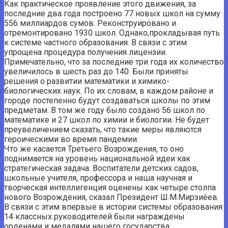
Как практическое проявление этого движения, за
последние два года построено 77 новых школ на сумму
556 миллиардов сумов. Реконструировано и
отремонтировано 1930 школ. Однако,прокладывая путь
к системе частного образования. В связи с этим
упрощена процедура получения лицензии.
Примечательно, что за последние три года их количество
увеличилось в шесть раз до 140. Были приняты
решения о развитии математики и химико-
биологических наук. По их словам, в каждом районе и
городе постепенно будут создаваться школы по этим
предметам. В том же году было создано 56 школ по
математике и 27 школ по химии и биологии. Не будет
преувеличением сказать, что такие меры являются
героическими во время пандемии.
Что же касается Третьего Возрождения, то оно
поднимается на уровень национальной идеи как
стратегическая задача. Воспитатели детских садов,
школьные учителя, профессора и наша научная и
творческая интеллигенция оценены как четыре столпа
нового Возрождения, сказал Президент Ш.М.Мирзиёев.
В связи с этим впервые в истории системы образования
14 классных руководителей были награждены
орденами и медалями нашего государства.