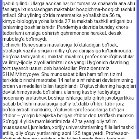
qabul qilindi. Ularga asosan har bir tuman va shaharda ana shu
fanlarga ixtisoslashgan maktablar bosqichma-bosqich tashkil
etiladi. Shu yilning o‘zida matematika yo‘nalishida 56 ta,
kimyo-biologiya yo‘nalishida 27 ta maktab tashkil etilgani bu
ishlarning boshlanishidir. Pandemiya davrida bunday chora-
tadbirlarni amalga oshirish qahramonona harakat, desak
mubolag‘a bo‘lmaydi.
Uchinchi Renessans masalasiga to‘xtaladigan bo‘lsak,
strategik vazifa singari milliy g‘oya darajasiga ko‘tarilmoqda.
Bog‘cha tarbiyachisi, maktab muallimi, professor-o‘qituvchilar
va ilmiy-ijodiy ziyolilarimizni esa yangi Uyg‘onish davrining
to‘rt tayanch ustuni deb baholadilar, Prezidentimiz
SH.M.Mirziyoyev. Shu munosabat bilan ham ta’lim tizimi
tarixida birinchi marotaba 14 nafar sinf rahbari davlatimizning
orden va medallari bilan taqdirlandi. O‘qituvchilarning huquqlari
davlat himoyasida bo‘lishini, ularning kasbiy faoliyatiga
noqonuniy aralashuv, boshqa ishlarga jalb qilish javobgarlikka
sabab bo‘lishi masalasiga qat’iy to‘xtalib o‘tildi. Ta’bir joiz
bo‘lsa aytish mumkinki, o‘qituvchi-professorlarga bo‘lgan
e’tibor – yorqin kelajakka bo‘lgan e’tibor deb ta’riflash mumkin.
So‘nggi 4 yilda mamlakatimizda 47 ta yangi oliy ta’lim
muassasasi, jumladan, xorijiy universitetlarning filiallari tashkil
etilib, oliy o‘quv yurtlarining soni 125 taga yetdi. Professor-