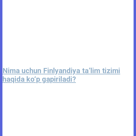
Nima uchun Finlyandiya ta’lim tizimi
haqida ko‘p gapiriladi?