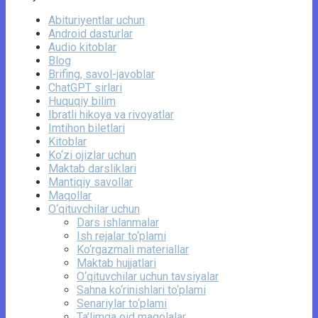
Abituriyentlar uchun
Android dasturlar
Audio kitoblar
Blog
Brifing, savol-javoblar
ChatGPT sirlari
Huquqiy bilim
Ibratli hikoya va rivoyatlar
Imtihon biletlari
Kitoblar
Ko‘zi ojizlar uchun
Maktab darsliklari
Mantiqiy savollar
Maqollar
O‘qituvchilar uchun
Dars ishlanmalar
Ish rejalar to‘plami
Ko‘rgazmali materiallar
Maktab hujjatlari
O‘qituvchilar uchun tavsiyalar
Sahna ko‘rinishlari to‘plami
Senariylar to‘plami
Ta’limga oid maqolalar