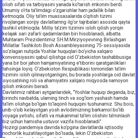
olish sifati va tarbiyasini yanada ko‘tarish imkonini berdi.
Umumiy o‘rta ta’limdagi o‘zgarishlar ham jadallik bilan
ketmoqda. Oliy ta’lim muassasalarida o‘qitish tizimi
rivojlangan xorijiy davlatlarnng ilg‘or tajribalari asosida qayta
tashkil etilmoqda. Milliy ta’zim tizimini isloh qilish yorqin
kelajak sari zafarli qadamlardan biri hisoblanadi, albatta.
Muhtaram Prezidentimiz SH.M.Mirziyoyevning Birlashgan
Millatlar Tashkiloti Bosh Assambleyasining 75-sessiyasida
so‘zlagan nutqida Yoshlar huquqlari bo‘yicha xalqaro
konvensiyasini qabul qilishga oid O‘zbekiston tashabbusiga
yana bir bor jahon hamjamiyatining e’tiborini qaratganliklari
tahsinga loyiq. O‘zbekiston Respublikasi tomonidan ta’lim
tizimini isloh qilinayotganligini, bu borada yoshlarga oid davlat
siyosatining roli va ahamiyatini xalqaro miqyosda namoyon
qilish imkonini beradi.
Davlatimiz rahbari aytganlaridek, “Yoshlar huquqi deganda, biz,
birinchi navbatda, ularning tinch va sog‘lom yashash hamda
ta’lim olishga bo‘lgan to‘laqonli huquqini tushunamiz. Shu bois,
unib-o‘sib kelayotgan yosh avlodimizning barkamol bo‘lib
voyaga yetishi, sifatli va mukammal ta’lim olishini ta’minlash
biz uchun hamisha ustuvor vazifa hisoblanadi”.
Hozirgi pandemiya davrida ko‘pgina davlatlarda iqtisodiy
nochorlik kuzatilayotgan bo‘lsada, lekin O‘zbekiston