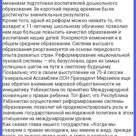
механизм подготовки воспитателей дошкольного
образования. За короткий период времени были
достигнуты значительные результаты.
Кроме того, одной из реформ можно назвать то, что
возврат к 11-летнему школьному обучению позволил
нам еще больше повысить качество образования и
воспитания наших детей. Ускоряются изменения и в
общем среднем образовании. Система высшего
образования реорганизуется на основе передового
опыта развитых стран. Реформирование национальной
луковой системы – это, безусловно, один из самых
успешных шагов на пути к светлому будущему.
Похвально, что в своем выступлении на 75-й сессии
Генеральной Ассамблеи ООН Президент Мирзиёев еще
раз обратил внимание мировой общественности на
инициативу Узбекистана по принятию Международной
конвенции о правах ребенка. Тот факт, что Республика
Узбекистан осуществляет реформирование системы
образования, позволит ей продемонстрировать роль и
значение государственной молодежной политики в этом
отношении на международном уровне.
Как сказал глава нашего государства: «Когда мы
говорим о правах молодежи, мы имеем в виду, прежде
всего, ее полное право жить в мире и здоровье и