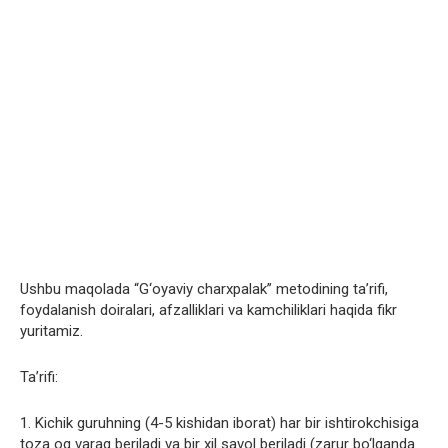
Ushbu maqolada “G‘oyaviy charxpalak” metodining ta’rifi,
foydalanish doiralari, afzalliklari va kamchiliklari haqida fikr
yuritamiz.
Ta’rifi:
1. Kichik guruhning (4-5 kishidan iborat) har bir ishtirokchisiga
toza oq varaq beriladi va bir xil savol beriladi (zarur bo‘lganda