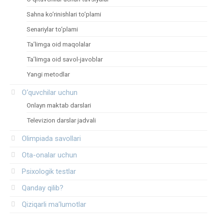
Sahna ko‘rinishlari to‘plami
Senariylar to‘plami
Ta’limga oid maqolalar
Ta’limga oid savol-javoblar
Yangi metodlar
O‘quvchilar uchun
Onlayn maktab darslari
Televizion darslar jadvali
Olimpiada savollari
Ota-onalar uchun
Psixologik testlar
Qanday qilib?
Qiziqarli ma’lumotlar