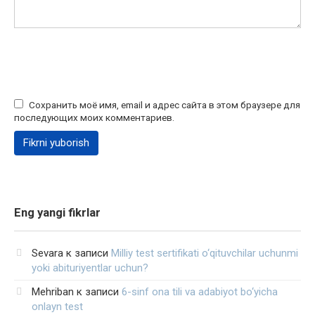
Сохранить моё имя, email и адрес сайта в этом браузере для
последующих моих комментариев.
Eng yangi fikrlar
Sevara
к записи
Milliy test sertifikati o‘qituvchilar uchunmi
yoki abituriyentlar uchun?
Mehriban
к записи
6-sinf ona tili va adabiyot bo‘yicha
onlayn test