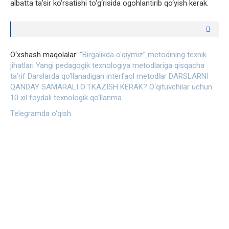
albatta ta’sir ko‘rsatishi to‘g‘risida ogohlantirib qo‘yish kerak.
O‘xshash maqolalar:
“Birgalikda o‘qiymiz” metodining texnik
jihatlari
Yangi pedagogik texnologiya metodlariga qisqacha
ta’rif
Darslarda qo‘llanadigan interfaol metodlar
​DARSLARNI
QANDAY SAMARALI OʻTKAZISH KERAK?
O‘qituvchilar uchun
10 xil foydali texnologik qo‘llanma
Telegramda o‘qish