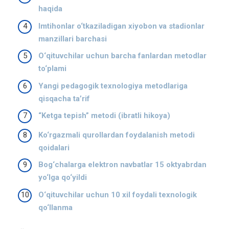
haqida
Imtihonlar o‘tkaziladigan xiyobon va stadionlar
manzillari barchasi
O‘qituvchilar uchun barcha fanlardan metodlar
to‘plami
Yangi pedagogik texnologiya metodlariga
qisqacha ta’rif
“Ketga tepish” metodi (ibratli hikoya)
Ko‘rgazmali qurollardan foydalanish metodi
qoidalari
Bog‘chalarga elektron navbatlar 15 oktyabrdan
yo‘lga qo‘yildi
O‘qituvchilar uchun 10 xil foydali texnologik
qo‘llanma