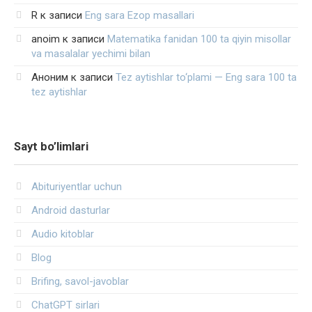
R
к записи
Eng sara Ezop masallari
anoim
к записи
Matematika fanidan 100 ta qiyin misollar
va masalalar yechimi bilan
Аноним
к записи
Tez aytishlar to‘plami — Eng sara 100 ta
tez aytishlar
Sayt bo’limlari
Abituriyentlar uchun
Android dasturlar
Audio kitoblar
Blog
Brifing, savol-javoblar
ChatGPT sirlari