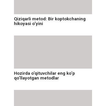
Qiziqarli metod: Bir koptokchaning
hikoyasi o‘yini
Hozirda o‘qituvchilar eng ko‘p
qo‘llayotgan metodlar