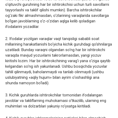
o‘qituvchi guruhning har bir ishtirokchisi uchun turli savollarni
tayyorlashi va taklif qilishi mumkin). Barcha ishtirokchilar
og‘zaki fikr almashmasdan, o‘zlarining varaqlarida savollarga
bo‘lgan javoblarning o‘z-o‘zidan aqlga kelib qoladigan
ifodalarini yozadilar.
2. Ifodalar yozilgan varaqlar vaqt tanqisligi sababli soat
millarining harakatlanishi bo‘yicha kichik guruhdagi qo‘shnilarga
uzatiladi. Bunday varaqni olgandan so‘ng har bir ishtirokchi
varaqda mavjud yozuvlarni takrorlamasdan, yangi yozuv
kiritishi lozim. Har bir ishtirokchining varag‘i yana o‘ziga qaytib
kelgandan so‘ng ish yakunlanadi. Ushbu bosqichda yozuvlar
tahlil qilinmaydi, baholanmaydi va tanlab olinmaydi (ushbu
uslubiyatning «aqliy hujum» bilan ayrim o‘xshashligi ana
shunda namoyon bo‘ladi).
3. Kichik guruhlarda ishtirokchilar tomonidan ifodalangan
javoblar va takliflarning muhokamasi o‘tkazilib, ularning eng
muhimlari va dolzarblari yakuniy ro‘yxatga kiritiladi.