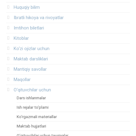
Huquqiy bilim
Ibratli hikoya va rivoyatlar
Imtihon biletlari
Kitoblar
Ko‘zi ojizlar uchun
Maktab darsliklari
Mantiqiy savollar
Maqollar
O‘qituvchilar uchun
Dars ishlanmalar
Ish rejalar to‘plami
Ko‘rgazmali materiallar
Maktab hujjatlari
O‘qituvchilar uchun tavsiyalar