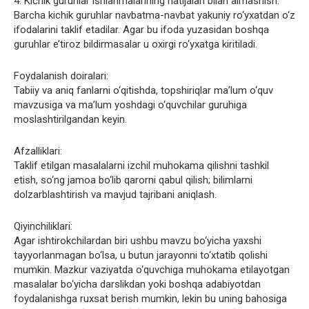
4. Kichik guruhlar ishlanmalarining natijalari bilan almashish.
Barcha kichik guruhlar navbatma-navbat yakuniy ro‘yxatdan o‘z
ifodalarini taklif etadilar. Agar bu ifoda yuzasidan boshqa
guruhlar e’tiroz bildirmasalar u oxirgi ro‘yxatga kiritiladi.
Foydalanish doiralari:
Tabiiy va aniq fanlarni o‘qitishda, topshiriqlar ma’lum o‘quv
mavzusiga va ma’lum yoshdagi o‘quvchilar guruhiga
moslashtirilgandan keyin.
Afzalliklari:
Taklif etilgan masalalarni izchil muhokama qilishni tashkil
etish, so‘ng jamoa bo‘lib qarorni qabul qilish; bilimlarni
dolzarblashtirish va mavjud tajribani aniqlash.
Qiyinchiliklari:
Agar ishtirokchilardan biri ushbu mavzu bo‘yicha yaxshi
tayyorlanmagan bo‘lsa, u butun jarayonni to‘xtatib qolishi
mumkin. Mazkur vaziyatda o‘quvchiga muhokama etilayotgan
masalalar bo‘yicha darslikdan yoki boshqa adabiyotdan
foydalanishga ruxsat berish mumkin, lekin bu uning bahosiga