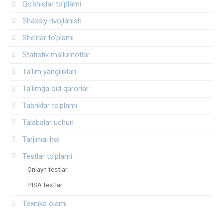
Qo‘shiqlar to‘plami
Shaxsiy rivojlanish
She’rlar to‘plami
Statistik ma’lumotlar
Ta’lim yangiliklari
Ta’limga oid qarorlar
Tabriklar to'plami
Talabalar uchun
Tarjimai hol
Testlar to‘plami
Onlayn testlar
PISA testlar
Texnika olami