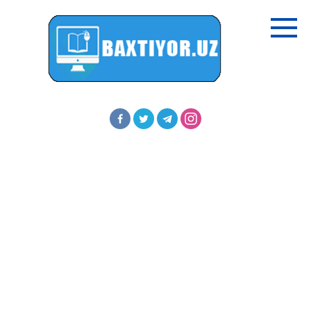
Перейти
к
контенту