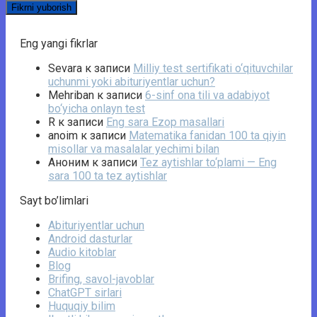
Eng yangi fikrlar
Sevara
к записи
Milliy test sertifikati o‘qituvchilar
uchunmi yoki abituriyentlar uchun?
Mehriban
к записи
6-sinf ona tili va adabiyot
bo‘yicha onlayn test
R
к записи
Eng sara Ezop masallari
anoim
к записи
Matematika fanidan 100 ta qiyin
misollar va masalalar yechimi bilan
Аноним
к записи
Tez aytishlar to‘plami — Eng
sara 100 ta tez aytishlar
Sayt bo’limlari
Abituriyentlar uchun
Android dasturlar
Audio kitoblar
Blog
Brifing, savol-javoblar
ChatGPT sirlari
Huquqiy bilim