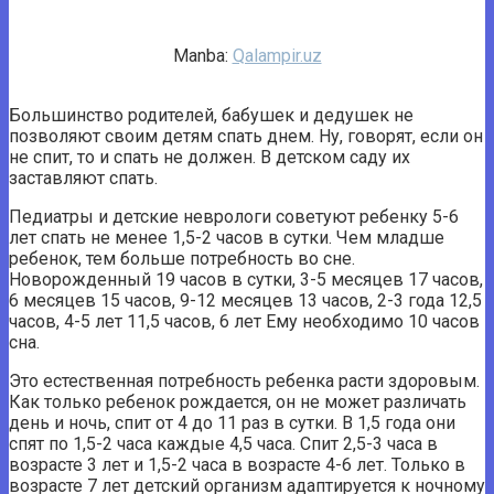
Manba:
Qalampir.uz
Большинство родителей, бабушек и дедушек не
позволяют своим детям спать днем. Ну, говорят, если он
не спит, то и спать не должен. В детском саду их
заставляют спать.
Педиатры и детские неврологи советуют ребенку 5-6
лет спать не менее 1,5-2 часов в сутки. Чем младше
ребенок, тем больше потребность во сне.
Новорожденный 19 часов в сутки, 3-5 месяцев 17 часов,
6 месяцев 15 часов, 9-12 месяцев 13 часов, 2-3 года 12,5
часов, 4-5 лет 11,5 часов, 6 лет Ему необходимо 10 часов
сна.
Это естественная потребность ребенка расти здоровым.
Как только ребенок рождается, он не может различать
день и ночь, спит от 4 до 11 раз в сутки. В 1,5 года они
спят по 1,5-2 часа каждые 4,5 часа. Спит 2,5-3 часа в
возрасте 3 лет и 1,5-2 часа в возрасте 4-6 лет. Только в
возрасте 7 лет детский организм адаптируется к ночному