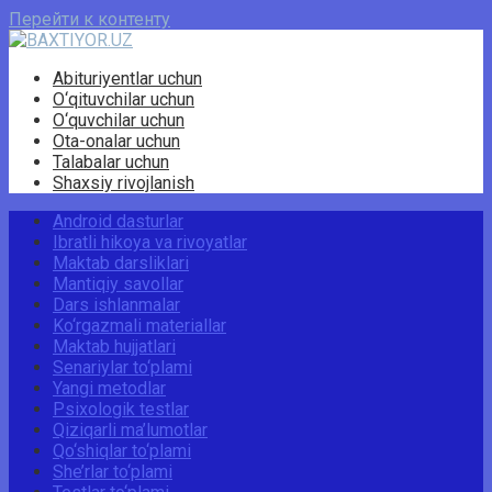
Перейти к контенту
Abituriyentlar uchun
O‘qituvchilar uchun
O‘quvchilar uchun
Ota-onalar uchun
Talabalar uchun
Shaxsiy rivojlanish
Android dasturlar
Ibratli hikoya va rivoyatlar
Maktab darsliklari
Mantiqiy savollar
Dars ishlanmalar
Ko‘rgazmali materiallar
Maktab hujjatlari
Senariylar to‘plami
Yangi metodlar
Psixologik testlar
Qiziqarli ma’lumotlar
Qo‘shiqlar to‘plami
She’rlar to‘plami