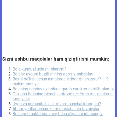
Sizni ushbu maqolalar ham qiziqtirishi mumkin:
Bola kunduzi uxlashi shartmi?
Bolalar uyqusi buzilishining asosiy sabablari
Baxtli bo‘lish uchun nimalarga e’tibor qilish zarur? — 9
muhim tavsiya
Bolaning qanday uxlashiga qarab xarakterini bilib olamiz
Ota-ona bolaning birinchi ustozidir — Yosh ota-onalarga
tavsiyalar
Uyqu va immunitet. Ular oʻzaro qanchalik bogʻliq?
Abituriyentlar uchun zarur maslahat va tavsiyalar
Bolangiz maktabda zavq bilan o‘qishini istasangiz