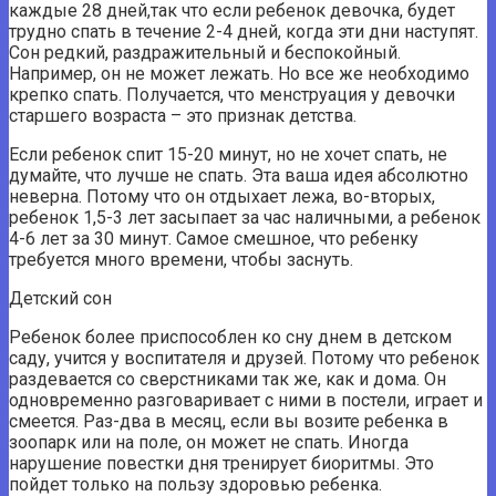
каждые 28 дней,так что если ребенок девочка, будет
трудно спать в течение 2-4 дней, когда эти дни наступят.
Сон редкий, раздражительный и беспокойный.
Например, он не может лежать. Но все же необходимо
крепко спать. Получается, что менструация у девочки
старшего возраста – это признак детства.
Если ребенок спит 15-20 минут, но не хочет спать, не
думайте, что лучше не спать. Эта ваша идея абсолютно
неверна. Потому что он отдыхает лежа, во-вторых,
ребенок 1,5-3 лет засыпает за час наличными, а ребенок
4-6 лет за 30 минут. Самое смешное, что ребенку
требуется много времени, чтобы заснуть.
Детский сон
Ребенок более приспособлен ко сну днем ​​в детском
саду, учится у воспитателя и друзей. Потому что ребенок
раздевается со сверстниками так же, как и дома. Он
одновременно разговаривает с ними в постели, играет и
смеется. Раз-два в месяц, если вы возите ребенка в
зоопарк или на поле, он может не спать. Иногда
нарушение повестки дня тренирует биоритмы. Это
пойдет только на пользу здоровью ребенка.