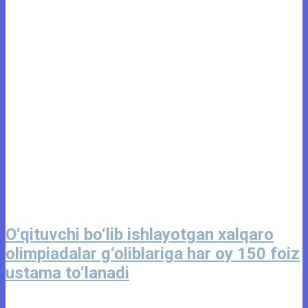
O‘qituvchi bo‘lib ishlayotgan xalqaro
olimpiadalar g‘oliblariga har oy 150 foiz
ustama to‘lanadi