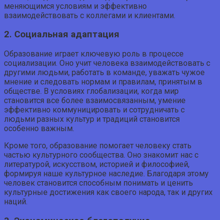
меняющимся условиям и эффективно
взаимодействовать с коллегами и клиентами.
2. Социальная адаптация
Образование играет ключевую роль в процессе
социализации. Оно учит человека взаимодействовать с
другими людьми, работать в команде, уважать чужое
мнение и следовать нормам и правилам, принятым в
обществе. В условиях глобализации, когда мир
становится все более взаимосвязанным, умение
эффективно коммуницировать и сотрудничать с
людьми разных культур и традиций становится
особенно важным.
Кроме того, образование помогает человеку стать
частью культурного сообщества. Оно знакомит нас с
литературой, искусством, историей и философией,
формируя наше культурное наследие. Благодаря этому
человек становится способным понимать и ценить
культурные достижения как своего народа, так и других
наций.