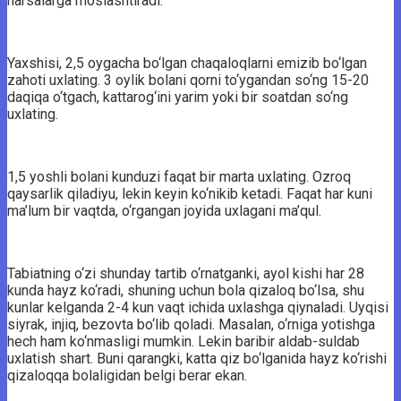
narsalarga moslashtiradi.
Yaxshisi, 2,5 oygacha bo‘lgan chaqaloqlarni emizib bo‘lgan
zahoti uxlating. 3 oylik bolani qorni to‘ygandan so‘ng 15-20
daqiqa o‘tgach, kattarog‘ini yarim yoki bir soatdan so‘ng
uxlating.
1,5 yoshli bolani kunduzi faqat bir marta uxlating. Ozroq
qaysarlik qiladiyu, lekin keyin ko‘nikib ketadi. Faqat har kuni
ma’lum bir vaqtda, o‘rgangan joyida uxlagani ma’qul.
Tabiatning o‘zi shunday tartib o‘rnatganki, ayol kishi har 28
kunda hayz ko‘radi, shuning uchun bola qizaloq bo‘lsa, shu
kunlar kelganda 2-4 kun vaqt ichida uxlashga qiynaladi. Uyqisi
siyrak, injiq, bezovta bo‘lib qoladi. Masalan, o‘rniga yotishga
hech ham ko‘nmasligi mumkin. Lekin baribir aldab-suldab
uxlatish shart. Buni qarangki, katta qiz bo‘lganida hayz ko‘rishi
qizaloqqa bolaligidan belgi berar ekan.