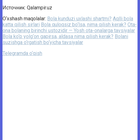
Источник: Qalampir.uz
O‘xshash maqolalar:
Bola kunduzi uxlashi shartmi?
Aqlli bola
katta qilish sirlari
Bola quloqsiz bo‘lsa, nima qilish kerak?
Ota-
ona bolaning birinchi ustozidir — Yosh ota-onalarga tavsiyalar
Bola ko‘p yolg‘on gapirsa, aldasa nima qilish kerak?
Bolani
suzishga o‘rgatish bo‘yicha tavsiyalar
Telegramda o‘qish