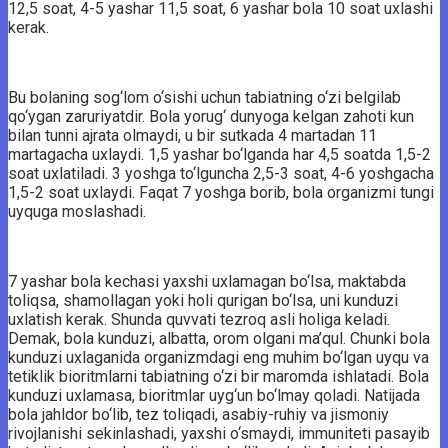
12,5 soat, 4-5 yashar 11,5 soat, 6 yashar bola 10 soat uxlashi
kerak.
Bu bolaning sog‘lom o‘sishi uchun tabiatning o‘zi belgilab
qo‘ygan zaruriyatdir. Bola yorug‘ dunyoga kelgan zahoti kun
bilan tunni ajrata olmaydi, u bir sutkada 4 martadan 11
martagacha uxlaydi. 1,5 yashar bo‘lganda har 4,5 soatda 1,5-2
soat uxlatiladi. 3 yoshga to‘lguncha 2,5-3 soat, 4-6 yoshgacha
1,5-2 soat uxlaydi. Faqat 7 yoshga borib, bola organizmi tungi
uyquga moslashadi.
7 yashar bola kechasi yaxshi uxlamagan bo‘lsa, maktabda
toliqsa, shamollagan yoki holi qurigan bo‘lsa, uni kunduzi
uxlatish kerak. Shunda quvvati tezroq asli holiga keladi.
Demak, bola kunduzi, albatta, orom olgani ma’qul. Chunki bola
kunduzi uxlaganida organizmdagi eng muhim bo‘lgan uyqu va
tetiklik bioritmlarni tabiatning o‘zi bir maromda ishlatadi. Bola
kunduzi uxlamasa, bioritmlar uyg‘un bo‘lmay qoladi. Natijada
bola jahldor bo‘lib, tez toliqadi, asabiy-ruhiy va jismoniy
rivojlanishi sekinlashadi, yaxshi o‘smaydi, immuniteti pasayib