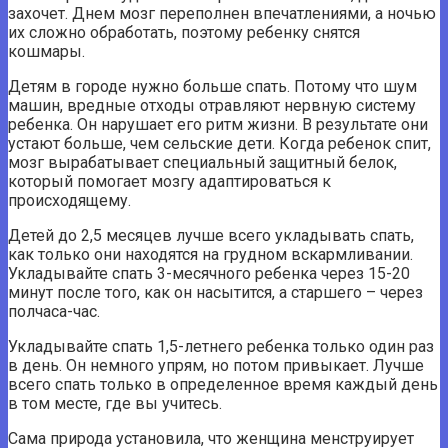
захочет. Днем мозг переполнен впечатлениями, а ночью
их сложно обработать, поэтому ребенку снятся
кошмары.
Детям в городе нужно больше спать. Потому что шум
машин, вредные отходы отравляют нервную систему
ребенка. Он нарушает его ритм жизни. В результате они
устают больше, чем сельские дети. Когда ребенок спит,
мозг вырабатывает специальный защитный белок,
который помогает мозгу адаптироваться к
происходящему.
Детей до 2,5 месяцев лучше всего укладывать спать,
как только они находятся на грудном вскармливании.
Укладывайте спать 3-месячного ребенка через 15-20
минут после того, как он насытится, а старшего – через
полчаса-час.
Укладывайте спать 1,5-летнего ребенка только один раз
в день. Он немного упрям, но потом привыкает. Лучше
всего спать только в определенное время каждый день
в том месте, где вы учитесь.
Сама природа установила, что женщина менструирует