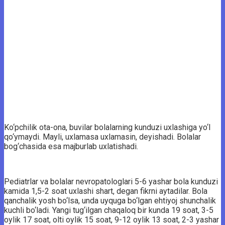
Ko‘pchilik ota-ona, buvilar bolalarning kunduzi uxlashiga yo‘l
qo‘ymaydi. Mayli, uxlamasa uxlamasin, deyishadi. Bolalar
bog‘chasida esa majburlab uxlatishadi.
Pediatrlar va bolalar nevropatologlari 5-6 yashar bola kunduzi
kamida 1,5-2 soat uxlashi shart, degan fikrni aytadilar. Bola
qanchalik yosh bo‘lsa, unda uyquga bo‘lgan ehtiyoj shunchalik
kuchli bo‘ladi. Yangi tug‘ilgan chaqaloq bir kunda 19 soat, 3-5
oylik 17 soat, olti oylik 15 soat, 9-12 oylik 13 soat, 2-3 yashar