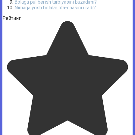
Bolaga pul berish tarbiyasini buzadimi?
Nimaga yosh bolalar ota-onasini uradi?
Рейтинг