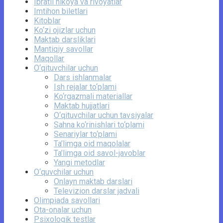
Ibratli hikoya va rivoyatlar
Imtihon biletlari
Kitoblar
Ko‘zi ojizlar uchun
Maktab darsliklari
Mantiqiy savollar
Maqollar
O‘qituvchilar uchun
Dars ishlanmalar
Ish rejalar to‘plami
Ko‘rgazmali materiallar
Maktab hujjatlari
O‘qituvchilar uchun tavsiyalar
Sahna ko‘rinishlari to‘plami
Senariylar to‘plami
Ta’limga oid maqolalar
Ta’limga oid savol-javoblar
Yangi metodlar
O‘quvchilar uchun
Onlayn maktab darslari
Televizion darslar jadvali
Olimpiada savollari
Ota-onalar uchun
Psixologik testlar