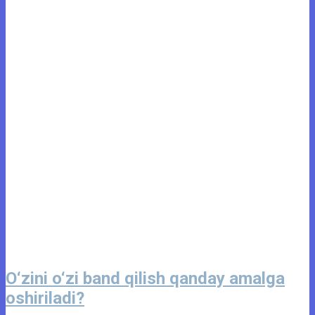
O‘zini o‘zi band qilish qanday amalga
oshiriladi?