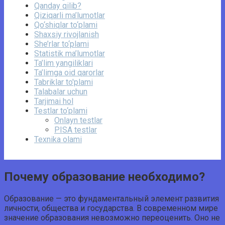
Qanday qilib?
Qiziqarli ma’lumotlar
Qo‘shiqlar to‘plami
Shaxsiy rivojlanish
She’rlar to‘plami
Statistik ma’lumotlar
Ta’lim yangiliklari
Ta’limga oid qarorlar
Tabriklar to'plami
Talabalar uchun
Tarjimai hol
Testlar to‘plami
Onlayn testlar
PISA testlar
Texnika olami
Почему образование необходимо?
Образование — это фундаментальный элемент развития
личности, общества и государства. В современном мире
значение образования невозможно переоценить. Оно не