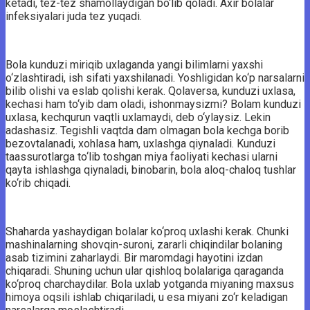
ketadi, tez-tez shamollaydigan bo‘lib qoladi. Axir bolalar
infeksiyalari juda tez yuqadi.
Bola kunduzi miriqib uxlaganda yangi bilimlarni yaxshi
o‘zlashtiradi, ish sifati yaxshilanadi. Yoshligidan ko‘p narsalarni
bilib olishi va eslab qolishi kerak. Qolaversa, kunduzi uxlasa,
kechasi ham to‘yib dam oladi, ishonmaysizmi? Bolam kunduzi
uxlasa, kechqurun vaqtli uxlamaydi, deb o‘ylaysiz. Lekin
adashasiz. Tegishli vaqtda dam olmagan bola kechga borib
bezovtalanadi, xohlasa ham, uxlashga qiynaladi. Kunduzi
taassurotlarga to‘lib toshgan miya faoliyati kechasi ularni
qayta ishlashga qiynaladi, binobarin, bola aloq-chaloq tushlar
ko‘rib chiqadi.
Shaharda yashaydigan bolalar ko‘proq uxlashi kerak. Chunki
mashinalarning shovqin-suroni, zararli chiqindilar bolaning
asab tizimini zaharlaydi. Bir maromdagi hayotini izdan
chiqaradi. Shuning uchun ular qishloq bolalariga qaraganda
ko‘proq charchaydilar. Bola uxlab yotganda miyaning maxsus
himoya oqsili ishlab chiqariladi, u esa miyani zo‘r keladigan