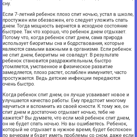
сну.
Если 7-летний ребенок плохо спит ночью, устал в школе,
простужен или обезвожен, его следует уложить спать
днем. Тогда мощность вернется в исходное состояние
быстрее. Так что хорошо, что ребенок днем ​​отдыхает.
Потому что, когда ребенок спит днем, сама природа
использует биоритмы сна и бодрствования, которые
являются самыми важными в организме. Если ребенок
не спит днем, биоритмы не совпадут. В результате
ребенок становится раздражительным, быстро
утомляется, умственное и физическое развитие
замедляется, плохо растет, ослаблен иммунитет, часто
простужается. Ведь детские инфекции передаются
очень быстро.
Когда ребенок спит днем, он лучше усваивает новое и
улучшается качество работы. Ему предстоит многому
научиться и вспомнить из своей юности. К тому же, он
спит днем ​​и достаточно отдыхает ночью, тебе не
кажется? Вы думаете, что если мой ребенок спит днем,
он не будет спать ночью. Но вы ошибаетесь. Ребенок,
который не отдыхает в нужное время, будет беспокоен
по вечерам и будет иметь проблемы со сном, даже если