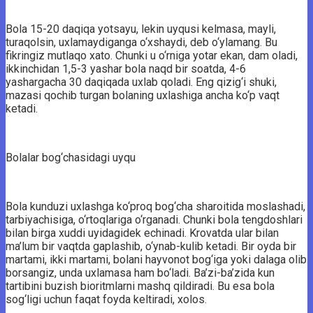
Bola 15-20 daqiqa yotsayu, lekin uyqusi kelmasa, mayli,
turaqolsin, uxlamaydiganga o‘xshaydi, deb o‘ylamang. Bu
fikringiz mutlaqo xato. Chunki u o‘rniga yotar ekan, dam oladi,
ikkinchidan 1,5-3 yashar bola naqd bir soatda, 4-6
yashargacha 30 daqiqada uxlab qoladi. Eng qizig‘i shuki,
mazasi qochib turgan bolaning uxlashiga ancha ko‘p vaqt
ketadi.
Bolalar bog‘chasidagi uyqu
Bola kunduzi uxlashga ko‘proq bog‘cha sharoitida moslashadi,
tarbiyachisiga, o‘rtoqlariga o‘rganadi. Chunki bola tengdoshlari
bilan birga xuddi uyidagidek echinadi. Krovatda ular bilan
ma’lum bir vaqtda gaplashib, o‘ynab-kulib ketadi. Bir oyda bir
martami, ikki martami, bolani hayvonot bog‘iga yoki dalaga olib
borsangiz, unda uxlamasa ham bo‘ladi. Ba’zi-ba’zida kun
tartibini buzish bioritmlarni mashq qildiradi. Bu esa bola
sog‘ligi uchun faqat foyda keltiradi, xolos.