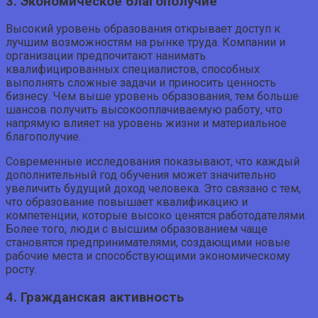
3. Экономическое благополучие
Высокий уровень образования открывает доступ к
лучшим возможностям на рынке труда. Компании и
организации предпочитают нанимать
квалифицированных специалистов, способных
выполнять сложные задачи и приносить ценность
бизнесу. Чем выше уровень образования, тем больше
шансов получить высокооплачиваемую работу, что
напрямую влияет на уровень жизни и материальное
благополучие.
Современные исследования показывают, что каждый
дополнительный год обучения может значительно
увеличить будущий доход человека. Это связано с тем,
что образование повышает квалификацию и
компетенции, которые высоко ценятся работодателями.
Более того, люди с высшим образованием чаще
становятся предпринимателями, создающими новые
рабочие места и способствующими экономическому
росту.
4. Гражданская активность