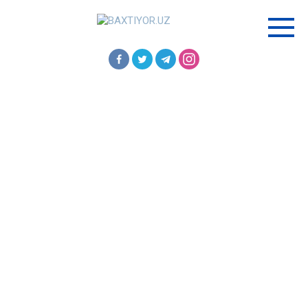
Перейти
к
контенту