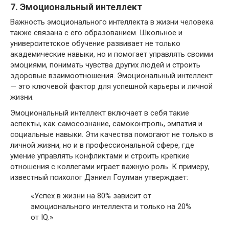
7. Эмоциональный интеллект
Важность эмоционального интеллекта в жизни человека
также связана с его образованием. Школьное и
университетское обучение развивает не только
академические навыки, но и помогает управлять своими
эмоциями, понимать чувства других людей и строить
здоровые взаимоотношения. Эмоциональный интеллект
— это ключевой фактор для успешной карьеры и личной
жизни.
Эмоциональный интеллект включает в себя такие
аспекты, как самосознание, самоконтроль, эмпатия и
социальные навыки. Эти качества помогают не только в
личной жизни, но и в профессиональной сфере, где
умение управлять конфликтами и строить крепкие
отношения с коллегами играет важную роль. К примеру,
известный психолог Дэниел Гоулман утверждает:
«Успех в жизни на 80% зависит от
эмоционального интеллекта и только на 20%
от IQ.»