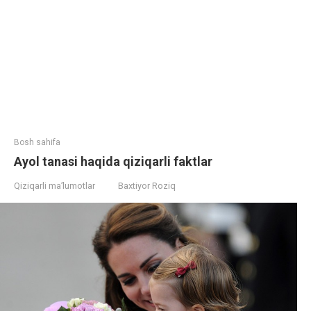
Bosh sahifa
Ayol tanasi haqida qiziqarli faktlar
Qiziqarli ma’lumotlar
Baxtiyor Roziq