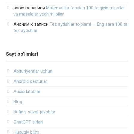
anoim
к записи
Matematika fanidan 100 ta qiyin misollar
va masalalar yechimi bilan
Аноним
к записи
Tez aytishlar to‘plami — Eng sara 100 ta
tez aytishlar
Sayt bo’limlari
Abituriyentlar uchun
Android dasturlar
Audio kitoblar
Blog
Brifing, savol-javoblar
ChatGPT sirlari
Huquqiy bilim