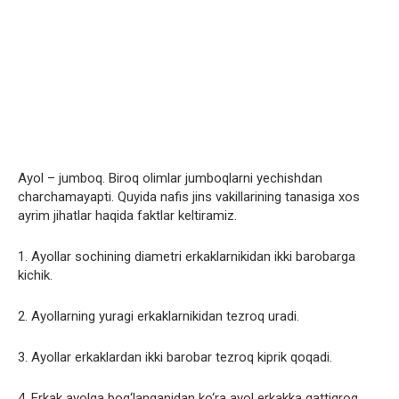
Ayol – jumboq. Biroq olimlar jumboqlarni yechishdan
charchamayapti. Quyida nafis jins vakillarining tanasiga xos
ayrim jihatlar haqida faktlar keltiramiz.
1. Ayollar sochining diametri erkaklarnikidan ikki barobarga
kichik.
2. Ayollarning yuragi erkaklarnikidan tezroq uradi.
3. Ayollar erkaklardan ikki barobar tezroq kiprik qoqadi.
4. Erkak ayolga bog‘langanidan ko‘ra ayol erkakka qattiqroq