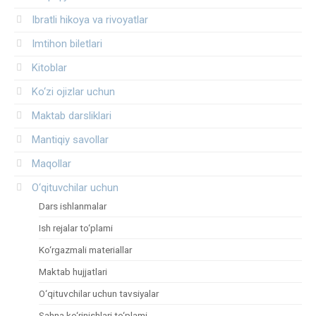
Ibratli hikoya va rivoyatlar
Imtihon biletlari
Kitoblar
Ko‘zi ojizlar uchun
Maktab darsliklari
Mantiqiy savollar
Maqollar
O‘qituvchilar uchun
Dars ishlanmalar
Ish rejalar to‘plami
Ko‘rgazmali materiallar
Maktab hujjatlari
O‘qituvchilar uchun tavsiyalar
Sahna ko‘rinishlari to‘plami