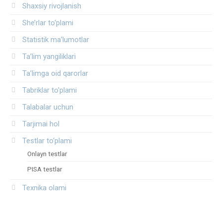
Shaxsiy rivojlanish
She’rlar to‘plami
Statistik ma’lumotlar
Ta’lim yangiliklari
Ta’limga oid qarorlar
Tabriklar to'plami
Talabalar uchun
Tarjimai hol
Testlar to‘plami
Onlayn testlar
PISA testlar
Texnika olami