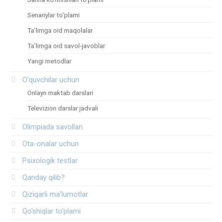
Senariylar to‘plami
Ta’limga oid maqolalar
Ta’limga oid savol-javoblar
Yangi metodlar
O‘quvchilar uchun
Onlayn maktab darslari
Televizion darslar jadvali
Olimpiada savollari
Ota-onalar uchun
Psixologik testlar
Qanday qilib?
Qiziqarli ma’lumotlar
Qo‘shiqlar to‘plami