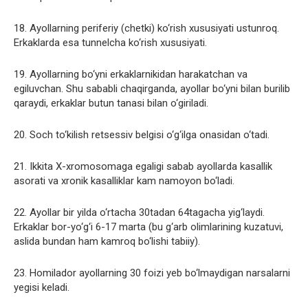
18. Ayollarning periferiy (chetki) ko‘rish xususiyati ustunroq.
Erkaklarda esa tunnelcha ko‘rish xususiyati.
19. Ayollarning bo‘yni erkaklarnikidan harakatchan va
egiluvchan. Shu sababli chaqirganda, ayollar bo‘yni bilan burilib
qaraydi, erkaklar butun tanasi bilan o‘giriladi.
20. Soch to‘kilish retsessiv belgisi o‘g‘ilga onasidan o‘tadi.
21. Ikkita X-xromosomaga egaligi sabab ayollarda kasallik
asorati va xronik kasalliklar kam namoyon bo‘ladi.
22. Ayollar bir yilda o‘rtacha 30tadan 64tagacha yig‘laydi.
Erkaklar bor-yo‘g‘i 6-17 marta (bu g‘arb olimlarining kuzatuvi,
aslida bundan ham kamroq bo‘lishi tabiiy).
23. Homilador ayollarning 30 foizi yeb bo‘lmaydigan narsalarni
yegisi keladi.