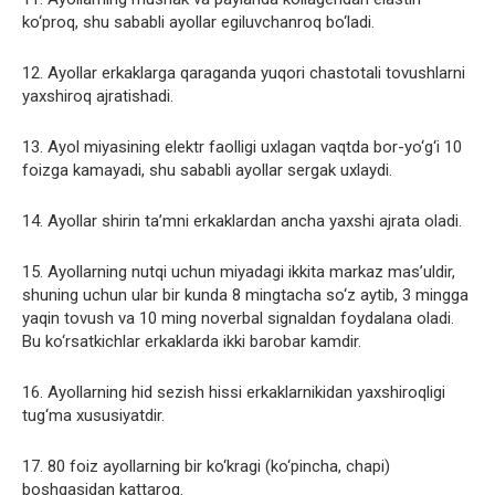
ko‘proq, shu sababli ayollar egiluvchanroq bo‘ladi.
12. Ayollar erkaklarga qaraganda yuqori chastotali tovushlarni
yaxshiroq ajratishadi.
13. Ayol miyasining elektr faolligi uxlagan vaqtda bor-yo‘g‘i 10
foizga kamayadi, shu sababli ayollar sergak uxlaydi.
14. Ayollar shirin ta’mni erkaklardan ancha yaxshi ajrata oladi.
15. Ayollarning nutqi uchun miyadagi ikkita markaz mas’uldir,
shuning uchun ular bir kunda 8 mingtacha so‘z aytib, 3 mingga
yaqin tovush va 10 ming noverbal signaldan foydalana oladi.
Bu ko‘rsatkichlar erkaklarda ikki barobar kamdir.
16. Ayollarning hid sezish hissi erkaklarnikidan yaxshiroqligi
tug‘ma xususiyatdir.
17. 80 foiz ayollarning bir ko‘kragi (ko‘pincha, chapi)
boshqasidan kattaroq.