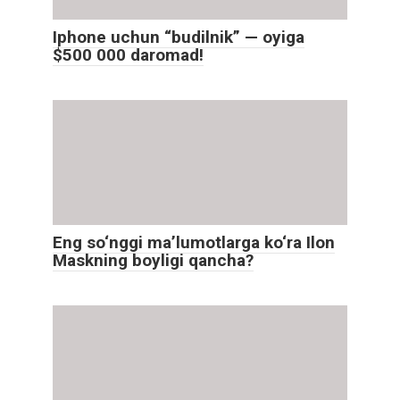
Iphone uchun “budilnik” — oyiga
$500 000 daromad!
Eng so‘nggi maʼlumotlarga ko‘ra Ilon
Maskning boyligi qancha?