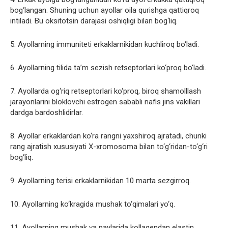
bog‘langan. Shuning uchun ayollar oila qurishga qattiqroq
intiladi. Bu oksitotsin darajasi oshiqligi bilan bog‘liq.
5. Ayollarning immuniteti erkaklarnikidan kuchliroq bo‘ladi.
6. Ayollarning tilida ta’m sezish retseptorlari ko‘proq bo‘ladi.
7. Ayollarda og‘riq retseptorlari ko‘proq, biroq shamolllash
jarayonlarini bloklovchi estrogen sababli nafis jins vakillari
dardga bardoshlidirlar.
8. Ayollar erkaklardan ko‘ra rangni yaxshiroq ajratadi, chunki
rang ajratish xususiyati X-xromosoma bilan to‘g‘ridan-to‘g‘ri
bog‘liq.
9. Ayollarning terisi erkaklarnikidan 10 marta sezgirroq.
10. Ayollarning ko‘kragida mushak to‘qimalari yo‘q.
11. Ayollarning mushak va paylarida kollagendan elastin