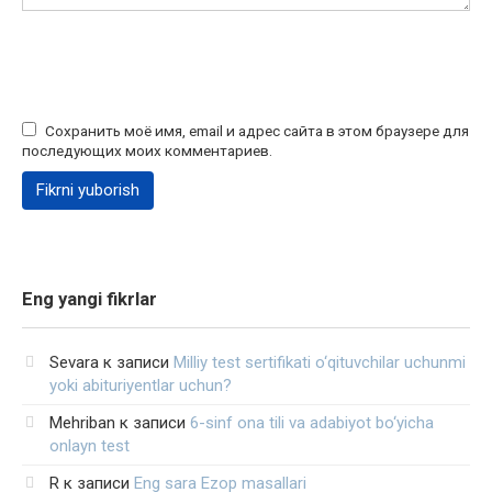
Сохранить моё имя, email и адрес сайта в этом браузере для
последующих моих комментариев.
Eng yangi fikrlar
Sevara
к записи
Milliy test sertifikati o‘qituvchilar uchunmi
yoki abituriyentlar uchun?
Mehriban
к записи
6-sinf ona tili va adabiyot bo‘yicha
onlayn test
R
к записи
Eng sara Ezop masallari