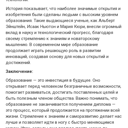
История показывает, что наиболее значимые открытия и
изобретения были сделаны людьми с высоким уровнем
образования. Такие выдающиеся ученые, как Альберт
Эйнштейн, Исаак Ньютон и Мария Кюри, внесли огромный
вклад в науку и технологический прогресс, благодаря
своему стремлению к знаниям и новаторскому
мышлению. В современном мире образование
продолжает играть решающую роль в развитии
инноваций, создавая основу для новых открытий и
достижений.
Заключение:
Образование — это инвестиция в будущее. Оно
открывает перед человеком безграничные возможности,
помогает развиваться, достигать поставленных целей и
быть полезным членом общества. Важно понимать, что
образование не заканчивается получением диплома —
это процесс, который продолжается на протяжении всей
жизни. Стремление к знаниям и саморазвитию делает нас
лучше и позволяет идти в ногу с быстро меняющимся