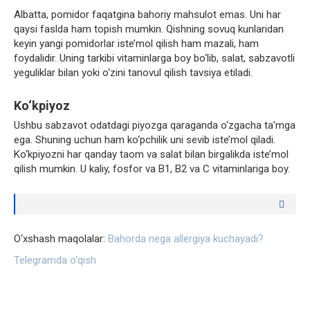
Albatta, pomidor faqatgina bahoriy mahsulot emas. Uni har
qaysi faslda ham topish mumkin. Qishning sovuq kunlaridan
keyin yangi pomidorlar iste’mol qilish ham mazali, ham
foydalidir. Uning tarkibi vitaminlarga boy bo‘lib, salat, sabzavotli
yeguliklar bilan yoki o‘zini tanovul qilish tavsiya etiladi.
Ko‘kpiyoz
Ushbu sabzavot odatdagi piyozga qaraganda o‘zgacha ta’mga
ega. Shuning uchun ham ko‘pchilik uni sevib iste’mol qiladi.
Ko‘kpiyozni har qanday taom va salat bilan birgalikda iste’mol
qilish mumkin. U kaliy, fosfor va B1, B2 va C vitaminlariga boy.
O‘xshash maqolalar:
Bahorda nega allergiya kuchayadi?
Telegramda o‘qish