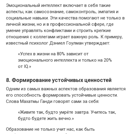
Эмоциональный интеллект включает в себя такие
аспекты, как самосознание, самоконтроль, эмпатия и
социальные навыки. Эти качества помогают не только в
личной жизни, но и в профессиональной сфере, где
умение управлять конфликтами и строить крепкие
отношения с коллегами играет важную роль. К примеру,
известный психолог Дэниел Гоулман утверждает:
«Успех в жизни на 80% зависит от
эмоционального интеллекта и только на 20%
от IQ.»
8. Формирование устойчивых ценностей
Одним из самых важных аспектов образования является
его способность формировать устойчивые ценности.
Слова Махатмы Ганди говорят сами за себя:
«Живите так, будто умрёте завтра. Учитесь так,
будто будете жить вечно.»
Образование не только учит нас, как быть