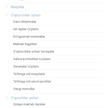
Maqollar
O‘qituvchilar uchun
Dars ishlanmalar
Ish rejalar to‘plami
Ko‘rgazmali materiallar
Maktab hujjatlari
O‘qituvchilar uchun tavsiyalar
Sahna ko‘rinishlari to‘plami
Senariylar to‘plami
Ta’limga oid maqolalar
Ta’limga oid savol-javoblar
Yangi metodlar
O‘quvchilar uchun
Onlayn maktab darslari