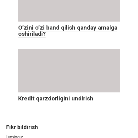
O‘zini o‘zi band qilish qanday amalga
oshiriladi?
Kredit qarzdorligini undirish
Fikr bildirish
Ismingiz