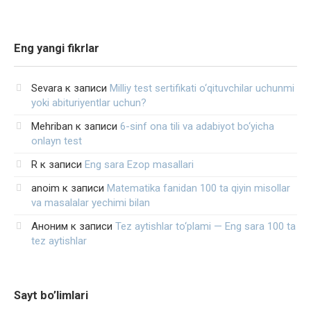
Eng yangi fikrlar
Sevara
к записи
Milliy test sertifikati o‘qituvchilar uchunmi
yoki abituriyentlar uchun?
Mehriban
к записи
6-sinf ona tili va adabiyot bo‘yicha
onlayn test
R
к записи
Eng sara Ezop masallari
anoim
к записи
Matematika fanidan 100 ta qiyin misollar
va masalalar yechimi bilan
Аноним
к записи
Tez aytishlar to‘plami — Eng sara 100 ta
tez aytishlar
Sayt bo’limlari