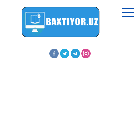
Перейти
к
контенту