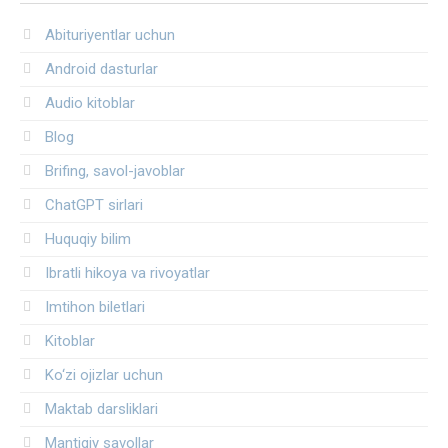
Abituriyentlar uchun
Android dasturlar
Audio kitoblar
Blog
Brifing, savol-javoblar
ChatGPT sirlari
Huquqiy bilim
Ibratli hikoya va rivoyatlar
Imtihon biletlari
Kitoblar
Ko‘zi ojizlar uchun
Maktab darsliklari
Mantiqiy savollar