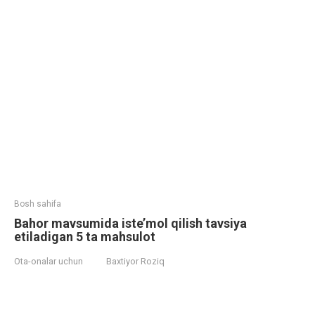
Bosh sahifa
Bahor mavsumida iste’mol qilish tavsiya
etiladigan 5 ta mahsulot
Ota-onalar uchun
Baxtiyor Roziq