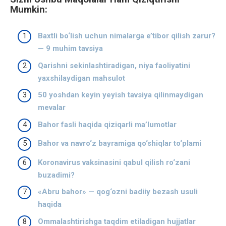
Mumkin:
Baxtli bo‘lish uchun nimalarga e’tibor qilish zarur?
— 9 muhim tavsiya
Qarishni sekinlashtiradigan, niya faoliyatini
yaxshilaydigan mahsulot
50 yoshdan keyin yeyish tavsiya qilinmaydigan
mevalar
Bahor fasli haqida qiziqarli ma’lumotlar
Bahor va navro‘z bayramiga qo‘shiqlar to‘plami
Koronavirus vaksinasini qabul qilish ro‘zani
buzadimi?
«Abru bahor» — qog‘ozni badiiy bezash usuli
haqida
Ommalashtirishga taqdim etiladigan hujjatlar