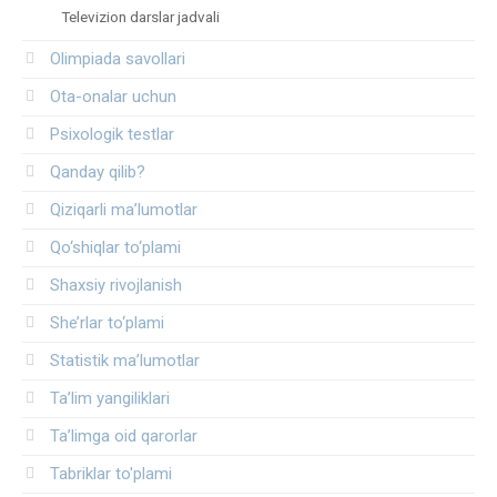
Televizion darslar jadvali
Olimpiada savollari
Ota-onalar uchun
Psixologik testlar
Qanday qilib?
Qiziqarli ma’lumotlar
Qo‘shiqlar to‘plami
Shaxsiy rivojlanish
She’rlar to‘plami
Statistik ma’lumotlar
Ta’lim yangiliklari
Ta’limga oid qarorlar
Tabriklar to'plami