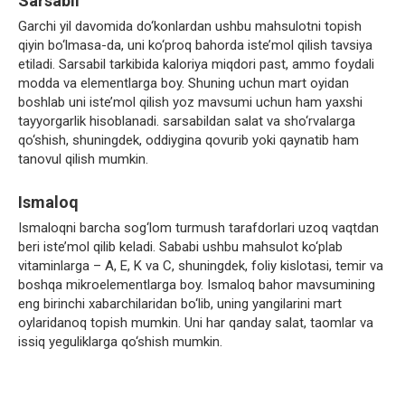
Sarsabil
Garchi yil davomida do‘konlardan ushbu mahsulotni topish
qiyin bo‘lmasa-da, uni ko‘proq bahorda iste’mol qilish tavsiya
etiladi. Sarsabil tarkibida kaloriya miqdori past, ammo foydali
modda va elementlarga boy. Shuning uchun mart oyidan
boshlab uni iste’mol qilish yoz mavsumi uchun ham yaxshi
tayyorgarlik hisoblanadi. sarsabildan salat va sho‘rvalarga
qo‘shish, shuningdek, oddiygina qovurib yoki qaynatib ham
tanovul qilish mumkin.
Ismaloq
Ismaloqni barcha sog‘lom turmush tarafdorlari uzoq vaqtdan
beri iste’mol qilib keladi. Sababi ushbu mahsulot ko‘plab
vitaminlarga – A, E, K va C, shuningdek, foliy kislotasi, temir va
boshqa mikroelementlarga boy. Ismaloq bahor mavsumining
eng birinchi xabarchilaridan bo‘lib, uning yangilarini mart
oylaridanoq topish mumkin. Uni har qanday salat, taomlar va
issiq yeguliklarga qo‘shish mumkin.