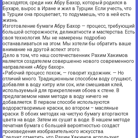
расходятся, среди них Абру Бахор, который родился в
Бухаре, вырос в Иране и жил в Турции. Если учесть, что
в Турции она процветает, то подумаешь, что в ней есть
жизнь.
Изготовление бумаги Абру Бахор — процесс, требующий
большой осторожности, деликатности и мастерства. Есть
своя технология. Мы не намерены подробно
останавливаться на этом. Мы хотели бы обратить ваше
внимание на другой аспект этого.
Дело в том, что наш соотечественник Рахим Хакимов
является создателем совершенно нового современного
направления «Абру бахор».
«Рабочий процесс похож, — говорит художник. — Но
отличий много. Традиционным способом воду сгущают,
добавляя в воду китру или сок, или смешивая клей,
используемый для прикрепления обоев к стене. В
предлагаемом нами методе в воду ничего не
добавляется. В первом способе используются
водорастворимые краски, во втором – масляные
краски. В обоих методах на чистую бумагу вторгаются
цвета на воде. Затем их сушат в воде. В нашем методе
печатная бумага с большей вероятностью создаст
произведения изобразительного искусства.
Следует отметить, что Рахим Хакимов использует