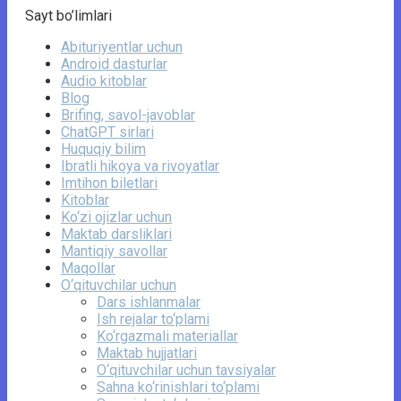
Sayt bo’limlari
Abituriyentlar uchun
Android dasturlar
Audio kitoblar
Blog
Brifing, savol-javoblar
ChatGPT sirlari
Huquqiy bilim
Ibratli hikoya va rivoyatlar
Imtihon biletlari
Kitoblar
Ko‘zi ojizlar uchun
Maktab darsliklari
Mantiqiy savollar
Maqollar
O‘qituvchilar uchun
Dars ishlanmalar
Ish rejalar to‘plami
Ko‘rgazmali materiallar
Maktab hujjatlari
O‘qituvchilar uchun tavsiyalar
Sahna ko‘rinishlari to‘plami