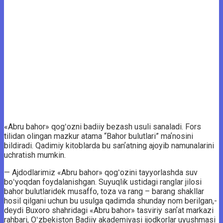
«Abru bahor» qogʻozni badiiy bezash usuli sanaladi. Fors
tilidan olingan mazkur atama “Bahor bulutlari” maʼnosini
bildiradi. Qadimiy kitoblarda bu sanʼatning ajoyib namunalarini
uchratish mumkin.
— Ajdodlarimiz «Abru bahor» qogʻozini tayyorlashda suv
boʻyoqdan foydalanishgan. Suyuqlik ustidagi ranglar jilosi
bahor bulutlaridek musaffo, toza va rang – barang shakllar
hosil qilgani uchun bu usulga qadimda shunday nom berilgan,-
deydi Buxoro shahridagi «Abru bahor» tasviriy sanʼat markazi
rahbari, Oʻzbekiston Badiiy akademiyasi ijodkorlar uyushmasi