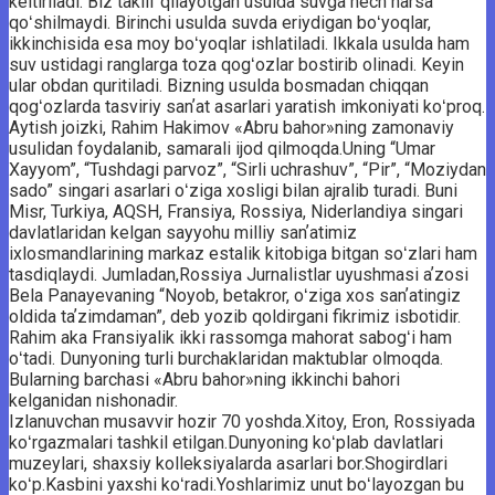
keltiriladi. Biz taklif qilayotgan usulda suvga hech narsa
qoʻshilmaydi. Birinchi usulda suvda eriydigan boʻyoqlar,
ikkinchisida esa moy boʻyoqlar ishlatiladi. Ikkala usulda ham
suv ustidagi ranglarga toza qogʻozlar bostirib olinadi. Keyin
ular obdan quritiladi. Bizning usulda bosmadan chiqqan
qogʻozlarda tasviriy sanʼat asarlari yaratish imkoniyati koʻproq.
Aytish joizki, Rahim Hakimov «Abru bahor»ning zamonaviy
usulidan foydalanib, samarali ijod qilmoqda.Uning “Umar
Xayyom”, “Tushdagi parvoz”, “Sirli uchrashuv”, “Pir”, “Moziydan
sado” singari asarlari oʻziga xosligi bilan ajralib turadi. Buni
Misr, Turkiya, AQSH, Fransiya, Rossiya, Niderlandiya singari
davlatlaridan kelgan sayyohu milliy sanʼatimiz
ixlosmandlarining markaz estalik kitobiga bitgan soʻzlari ham
tasdiqlaydi. Jumladan,Rossiya Jurnalistlar uyushmasi aʼzosi
Bela Panayevaning “Noyob, betakror, oʻziga xos sanʼatingiz
oldida taʼzimdaman”, deb yozib qoldirgani fikrimiz isbotidir.
Rahim aka Fransiyalik ikki rassomga mahorat sabogʻi ham
oʻtadi. Dunyoning turli burchaklaridan maktublar olmoqda.
Bularning barchasi «Abru bahor»ning ikkinchi bahori
kelganidan nishonadir.
Izlanuvchan musavvir hozir 70 yoshda.Xitoy, Eron, Rossiyada
koʻrgazmalari tashkil etilgan.Dunyoning koʻplab davlatlari
muzeylari, shaxsiy kolleksiyalarda asarlari bor.Shogirdlari
koʻp.Kasbini yaxshi koʻradi.Yoshlarimiz unut boʻlayozgan bu