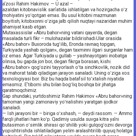
aʼzosi Rahim Hakimov. — U azal –
azaldan kitobnavislik sanʼatida ishlatilgan va hozirgacha oʻz
mohiyatini yoʻqotgan emas. Bu usul kitobni mazmunan
boyitish, kitobxonni oʻziga jalb qilish nuqtayi nazaridan muhim
ahamiyat kasb etgan.
Mutaxassislar «Abru bahor»ning vatani qayerda, degan
masalada turli fikr – mulohazalar bildirishadi.Ular orasida
«Abru bahor» Buxoroda tugʻilib, Eronda ravnaq topgan,
Turkiyada yashab qolgan», degan taxminni ilgari surganlar ham
oz emas. Agar Turkiyada u gullab – yashnayotgani inobatga
olinsa, bu gapda jon bor, degan fikrga borasan, kishi.
«Abru bahor» qogʻozini tayyorlash oʻta sinchkovlik, nozik did
va mahorat talab qiladigan jarayon sanaladi. Uning oʻziga xos
texnologiyasi bor. Biz bu haqda batafsil toʻxtalish niyatida
emasmiz. Eʼtiborni shu bilan bogʻliq boshqa bir jihatga
qaratmoqchimiz.
Gap shundaki, yurtdoshimiz Rahim Hakimov «Abru bahor»ning
tamoman yangi zamonaviy yoʻnalishini yaratgan ijodkor
sanaladi.
— Ish jarayoni bir – biriga oʻxshash, — deydi rassom. — Ammo
farqli jihatlari ham koʻp. Qadimiy usulda suvga kitra yaʼni
butasimon oʻsimlik shirasi qoʻshilib yoki gulqogʻozni devorga
yopishtirishda ishlatiladigan yelim aralashtirilib quyuq holatga