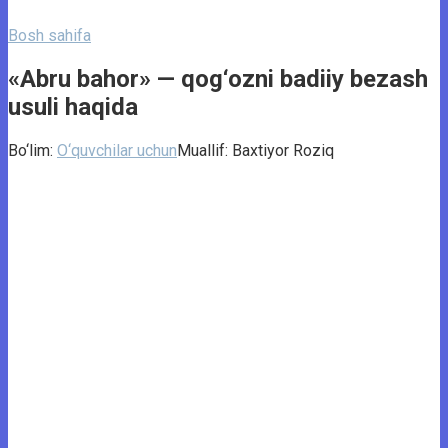
Bosh sahifa
«Abru bahor» — qog‘ozni badiiy bezash
usuli haqida
Bo‘lim:
O‘quvchilar uchun
Muallif:
Baxtiyor Roziq