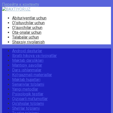
Перейти к контенту
Abituriyentlar uchun
O‘qituvchilar uchun
O‘quvchilar uchun
Ota-onalar uchun
Talabalar uchun
Shaxsiy rivojlanish
Android dasturlar
Ibratli hikoya va rivoyatlar
Maktab darsliklari
Mantiqiy savollar
Dars ishlanmalar
Ko‘rgazmali materiallar
Maktab hujjatlari
Senariylar to‘plami
Yangi metodlar
Psixologik testlar
Qiziqarli ma’lumotlar
Qo‘shiqlar to‘plami
She’rlar to‘plami