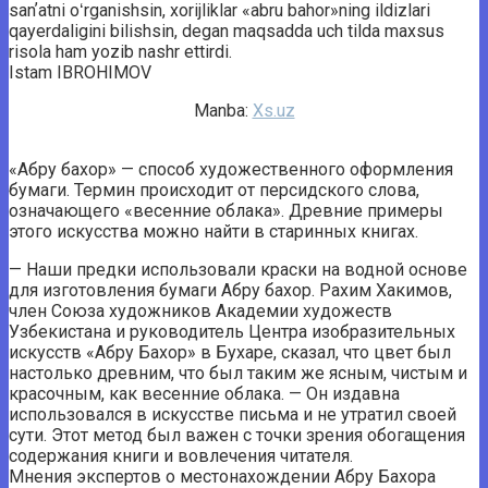
sanʼatni oʻrganishsin, xorijliklar «abru bahor»ning ildizlari
qayerdaligini bilishsin, degan maqsadda uch tilda maxsus
risola ham yozib nashr ettirdi.
Istam IBROHIMOV
Manba:
Xs.uz
«Абру бахор» — способ художественного оформления
бумаги. Термин происходит от персидского слова,
означающего «весенние облака». Древние примеры
этого искусства можно найти в старинных книгах.
— Наши предки использовали краски на водной основе
для изготовления бумаги Абру бахор. Рахим Хакимов,
член Союза художников Академии художеств
Узбекистана и руководитель Центра изобразительных
искусств «Абру Бахор» в Бухаре, сказал, что цвет был
настолько древним, что был таким же ясным, чистым и
красочным, как весенние облака. — Он издавна
использовался в искусстве письма и не утратил своей
сути. Этот метод был важен с точки зрения обогащения
содержания книги и вовлечения читателя.
Мнения экспертов о местонахождении Абру Бахора