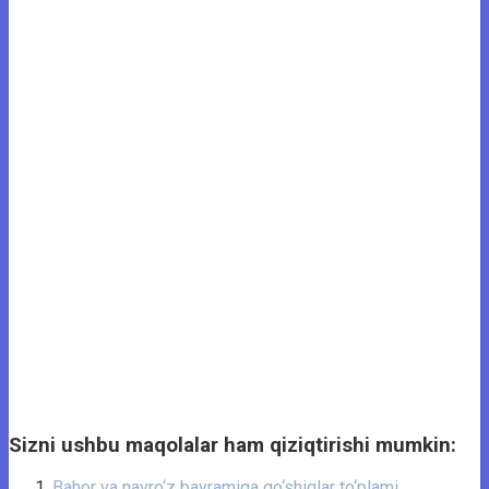
Sizni ushbu maqolalar ham qiziqtirishi mumkin:
Bahor va navro‘z bayramiga qo‘shiqlar to‘plami