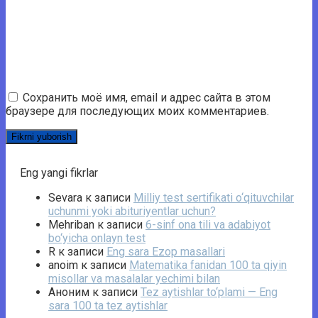
Сохранить моё имя, email и адрес сайта в этом
браузере для последующих моих комментариев.
Eng yangi fikrlar
Sevara
к записи
Milliy test sertifikati o‘qituvchilar
uchunmi yoki abituriyentlar uchun?
Mehriban
к записи
6-sinf ona tili va adabiyot
bo‘yicha onlayn test
R
к записи
Eng sara Ezop masallari
anoim
к записи
Matematika fanidan 100 ta qiyin
misollar va masalalar yechimi bilan
Аноним
к записи
Tez aytishlar to‘plami — Eng
sara 100 ta tez aytishlar