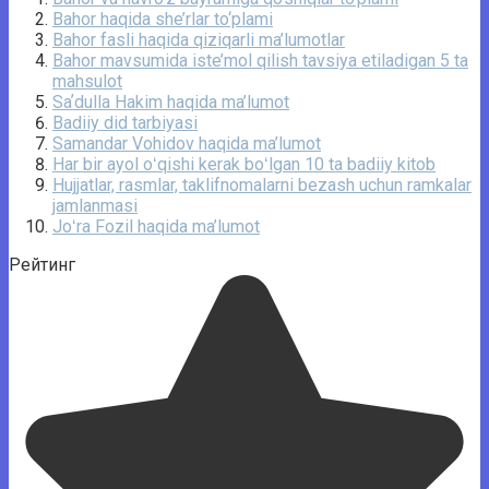
Bahor haqida she’rlar to‘plami
Bahor fasli haqida qiziqarli ma’lumotlar
Bahor mavsumida iste’mol qilish tavsiya etiladigan 5 ta
mahsulot
Saʼdulla Hakim haqida ma’lumot
Badiiy did tarbiyasi
Samandar Vohidov haqida ma’lumot
Har bir ayol oʻqishi kerak boʻlgan 10 ta badiiy kitob
Hujjatlar, rasmlar, taklifnomalarni bezash uchun ramkalar
jamlanmasi
Joʻra Fozil haqida ma’lumot
Рейтинг