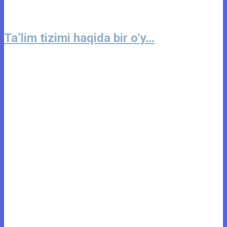
Ta’lim tizimi haqida bir o‘y…