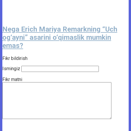
Nega Erich Mariya Remarkning “Uch
og‘ayni” asarini o‘qimaslik mumkin
emas?
Fikr bildirish
Ismingiz
Fikr matni