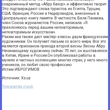
современный метод «Абру бахор» и эффективно творит.
Это подтверждают слова туристов из Египта, Турции,
США, Франции, России и Нидерландов, внесенные в
Центральную книгу памяти. В частности, Бела Панаева,
член Союза журналистов России, написала: «Я
преклоняюсь перед вашим неповторимым,
неповторимым искусством».
Рахим ака также даст мастер-классы двум французским
художникам. Он получает письма со всего мира. Все это
является признаком прихода второй весны Весны Абру.
Начинающему художнику сейчас 70 лет, он выставлялся
в Китае, Иране и России.Он опубликовал работы в
музеях и частных коллекциях многих стран, у него много
учеников, он любит свою профессию.
Истам ИБРОГИМОВ
Источник: Xs.uz
Telegramda o‘qish