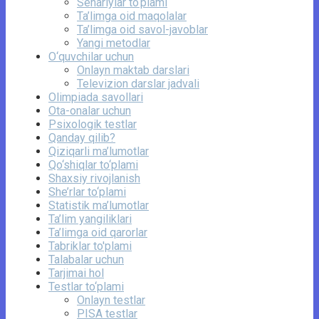
Senariylar to‘plami
Ta’limga oid maqolalar
Ta’limga oid savol-javoblar
Yangi metodlar
O‘quvchilar uchun
Onlayn maktab darslari
Televizion darslar jadvali
Olimpiada savollari
Ota-onalar uchun
Psixologik testlar
Qanday qilib?
Qiziqarli ma’lumotlar
Qo‘shiqlar to‘plami
Shaxsiy rivojlanish
She’rlar to‘plami
Statistik ma’lumotlar
Ta’lim yangiliklari
Ta’limga oid qarorlar
Tabriklar to'plami
Talabalar uchun
Tarjimai hol
Testlar to‘plami
Onlayn testlar
PISA testlar