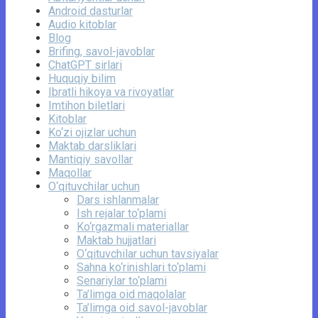
Android dasturlar
Audio kitoblar
Blog
Brifing, savol-javoblar
ChatGPT sirlari
Huquqiy bilim
Ibratli hikoya va rivoyatlar
Imtihon biletlari
Kitoblar
Ko‘zi ojizlar uchun
Maktab darsliklari
Mantiqiy savollar
Maqollar
O‘qituvchilar uchun
Dars ishlanmalar
Ish rejalar to‘plami
Ko‘rgazmali materiallar
Maktab hujjatlari
O‘qituvchilar uchun tavsiyalar
Sahna ko‘rinishlari to‘plami
Senariylar to‘plami
Ta’limga oid maqolalar
Ta’limga oid savol-javoblar