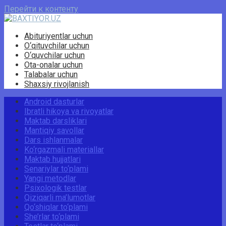
Перейти к контенту
Abituriyentlar uchun
O‘qituvchilar uchun
O‘quvchilar uchun
Ota-onalar uchun
Talabalar uchun
Shaxsiy rivojlanish
Android dasturlar
Ibratli hikoya va rivoyatlar
Maktab darsliklari
Mantiqiy savollar
Dars ishlanmalar
Ko‘rgazmali materiallar
Maktab hujjatlari
Senariylar to‘plami
Yangi metodlar
Psixologik testlar
Qiziqarli ma’lumotlar
Qo‘shiqlar to‘plami
She’rlar to‘plami