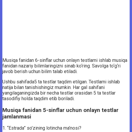
Musiqa fanidan 6-sinflar uchun onlayn testlarni ishlab musiqa
fanidan nazariy bilimlaringizni sinab ko‘ring. Savolga to‘g‘ri
javob berish uchun bilim talab etiladi.
Ushbu sahifada5 ta testlar taqdim etilgan. Testlarni ishlab
natija bilan tanishishingiz mumkin. Har gal sahifani
yangilaganingizda bir necha testlar orasidan 5 ta testlar
tasodifiy holda taqdim etib boriladi.
Musiqa fanidan 5-sinflar uchun onlayn testlar
jamlanmasi
1.
“Estrada” so’zining lotincha ma’nosi?