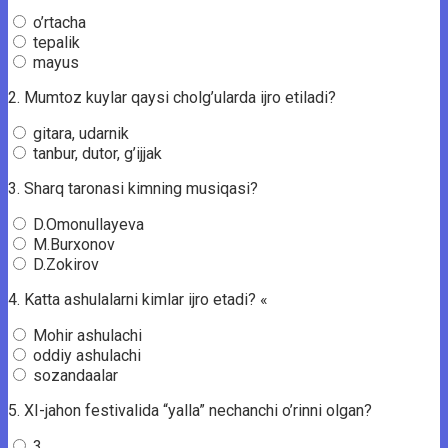
o’rtacha
tepalik
mayus
2.
Mumtoz kuylar qaysi cholg’ularda ijro etiladi?
gitara, udarnik
tanbur, dutor, g’ijjak
3.
Sharq taronasi kimning musiqasi?
D.Omonullayeva
M.Burxonov
D.Zokirov
4.
Katta ashulalarni kimlar ijro etadi? «
Mohir ashulachi
oddiy ashulachi
sozandaalar
5.
XI-jahon festivalida “yalla” nechanchi o’rinni olgan?
3