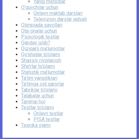
Yangi metodlar
O‘quvchilar uchun
Onlayn maktab darslari
Televizion darslar jadvali
Olimpiada savollari
Ota-onalar uchun
Psixologik testlar
Qanday qilib?
Qiziqarli ma’lumotlar
Qo‘shiqlar to‘plami
Shaxsiy rivojlanish
She’rlar to‘plami
Statistik ma’lumotlar
Ta’lim yangiliklari
Ta’limga oid qarorlar
Tabriklar to'plami
Talabalar uchun
Tarjimai hol
Testlar to‘plami
Onlayn testlar
PISA testlar
Texnika olami