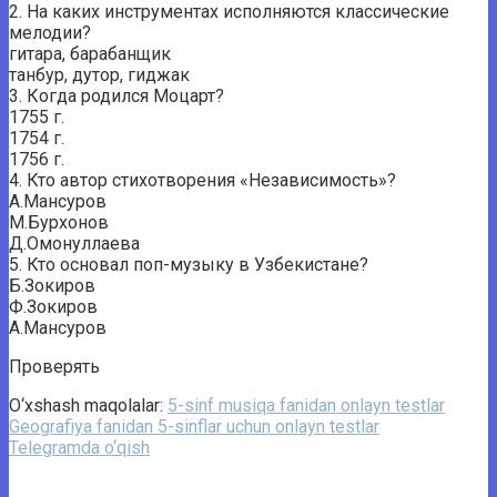
2. На каких инструментах исполняются классические
мелодии?
гитара, барабанщик
танбур, дутор, гиджак
3. Когда родился Моцарт?
1755 г.
1754 г.
1756 г.
4. Кто автор стихотворения «Независимость»?
А.Мансуров
М.Бурхонов
Д.Омонуллаева
5. Кто основал поп-музыку в Узбекистане?
Б.Зокиров
Ф.Зокиров
А.Мансуров
Проверять
O‘xshash maqolalar:
5-sinf musiqa fanidan onlayn testlar
Geografiya fanidan 5-sinflar uchun onlayn testlar
Telegramda o‘qish