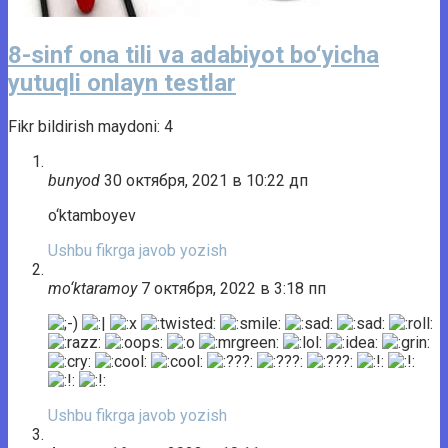
8-sinf ona tili va adabiyot bo‘yicha
yutuqli onlayn testlar
Fikr bildirish maydoni: 4
bunyod
30 октября, 2021 в 10:22 дп
o‘ktamboyev
Ushbu fikrga javob yozish
mo‘ktaramoy
7 октября, 2022 в 3:18 пп
Ushbu fikrga javob yozish