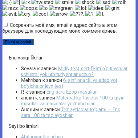
Сохранить моё имя, email и адрес сайта в этом
браузере для последующих моих комментариев.
Eng yangi fikrlar
Sevara
к записи
Milliy test sertifikati o‘qituvchilar
uchunmi yoki abituriyentlar uchun?
Mehriban
к записи
6-sinf ona tili va adabiyot
bo‘yicha onlayn test
R
к записи
Eng sara Ezop masallari
anoim
к записи
Matematika fanidan 100 ta qiyin
misollar va masalalar yechimi bilan
Аноним
к записи
Tez aytishlar to‘plami — Eng
sara 100 ta tez aytishlar
Sayt bo’limlari
Abituriyentlar uchun