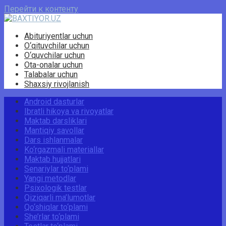
Перейти к контенту
Abituriyentlar uchun
O‘qituvchilar uchun
O‘quvchilar uchun
Ota-onalar uchun
Talabalar uchun
Shaxsiy rivojlanish
Android dasturlar
Ibratli hikoya va rivoyatlar
Maktab darsliklari
Mantiqiy savollar
Dars ishlanmalar
Ko‘rgazmali materiallar
Maktab hujjatlari
Senariylar to‘plami
Yangi metodlar
Psixologik testlar
Qiziqarli ma’lumotlar
Qo‘shiqlar to‘plami
She’rlar to‘plami