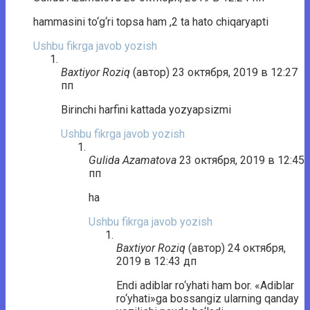
hammasini to‘g‘ri topsa ham ,2 ta hato chiqaryapti
Ushbu fikrga javob yozish
Baxtiyor Roziq
(автор)
23 октября, 2019 в 12:27
пп
Birinchi harfini kattada yozyapsizmi
Ushbu fikrga javob yozish
Gulida Azamatova
23 октября, 2019 в 12:45
пп
ha
Ushbu fikrga javob yozish
Baxtiyor Roziq
(автор)
24 октября,
2019 в 12:43 дп
Endi adiblar ro‘yhati ham bor. «Adiblar
ro‘yhati»ga bossangiz ularning qanday