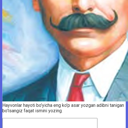
Hayvonlar hayoti bo’yicha eng ko’p asar yozgan adibni tanigan
bo’lsangiz faqat ismini yozing.