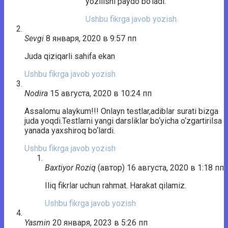
yozilishi paydo bo‘ladi.
Ushbu fikrga javob yozish
Sevgi
8 января, 2020 в 9:57 пп
Juda qiziqarli sahifa ekan
Ushbu fikrga javob yozish
Nodira
15 августа, 2020 в 10:24 пп
Assalomu alaykum!!! Onlayn testlar,adiblar surati bizga
juda yoqdi.Testlarni yangi darsliklar bo‘yicha o‘zgartirilsa
yanada yaxshiroq bo‘lardi.
Ushbu fikrga javob yozish
Baxtiyor Roziq
(автор)
16 августа, 2020 в 1:18 пп
Iliq fikrlar uchun rahmat. Harakat qilamiz.
Ushbu fikrga javob yozish
Yasmin
20 января, 2023 в 5:26 пп