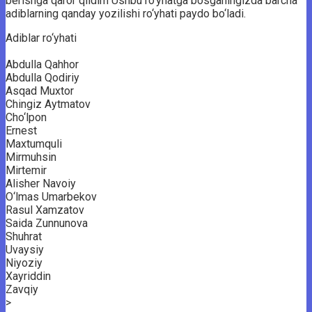
berishga qaror qildim Ushbu ro‘yhatga bosganingizda barcha
adiblarning qanday yozilishi ro‘yhati paydo bo‘ladi.
Adiblar ro‘yhati
Abdulla Qahhor
Abdulla Qodiriy
Asqad Muxtor
Chingiz Aytmatov
Cho‘lpon
Ernest
Maxtumquli
Mirmuhsin
Mirtemir
Alisher Navoiy
O‘lmas Umarbekov
Rasul Xamzatov
Saida Zunnunova
Shuhrat
Uvaysiy
Niyoziy
Xayriddin
Zavqiy
>