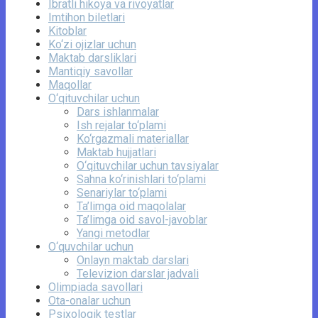
Ibratli hikoya va rivoyatlar
Imtihon biletlari
Kitoblar
Ko‘zi ojizlar uchun
Maktab darsliklari
Mantiqiy savollar
Maqollar
O‘qituvchilar uchun
Dars ishlanmalar
Ish rejalar to‘plami
Ko‘rgazmali materiallar
Maktab hujjatlari
O‘qituvchilar uchun tavsiyalar
Sahna ko‘rinishlari to‘plami
Senariylar to‘plami
Ta’limga oid maqolalar
Ta’limga oid savol-javoblar
Yangi metodlar
O‘quvchilar uchun
Onlayn maktab darslari
Televizion darslar jadvali
Olimpiada savollari
Ota-onalar uchun
Psixologik testlar