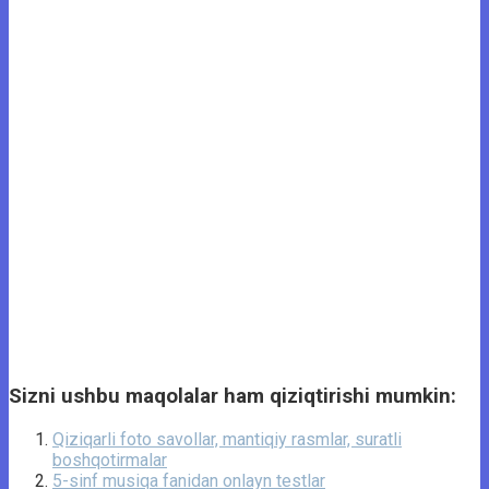
Sizni ushbu maqolalar ham qiziqtirishi mumkin:
Qiziqarli foto savollar, mantiqiy rasmlar, suratli
boshqotirmalar
5-sinf musiqa fanidan onlayn testlar