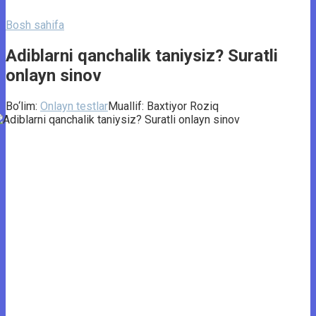
Bosh sahifa
Adiblarni qanchalik taniysiz? Suratli
onlayn sinov
Bo‘lim:
Onlayn testlar
Muallif:
Baxtiyor Roziq