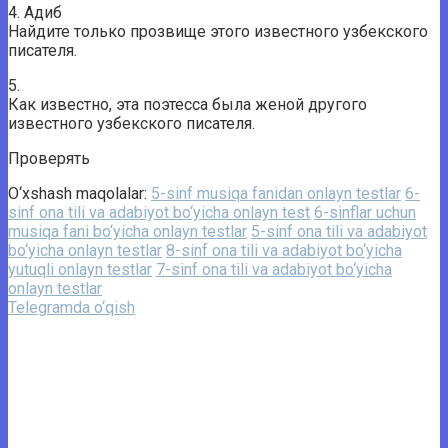
4. Адиб
Найдите только прозвище этого известного узбекского
писателя.
5.
Как известно, эта поэтесса была женой другого
известного узбекского писателя.
Проверять
O‘xshash maqolalar:
5-sinf musiqa fanidan onlayn testlar
6-
sinf ona tili va adabiyot bo‘yicha onlayn test
6-sinflar uchun
musiqa fani bo‘yicha onlayn testlar
5-sinf ona tili va adabiyot
bo‘yicha onlayn testlar
8-sinf ona tili va adabiyot bo‘yicha
yutuqli onlayn testlar
7-sinf ona tili va adabiyot bo‘yicha
onlayn testlar
Telegramda o‘qish