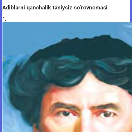
Adiblarni qanchalik taniysiz so’rovnomasi
1.