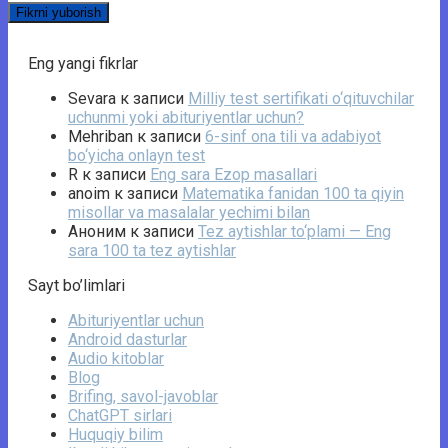
Eng yangi fikrlar
Sevara
к записи
Milliy test sertifikati o‘qituvchilar
uchunmi yoki abituriyentlar uchun?
Mehriban
к записи
6-sinf ona tili va adabiyot
bo‘yicha onlayn test
R
к записи
Eng sara Ezop masallari
anoim
к записи
Matematika fanidan 100 ta qiyin
misollar va masalalar yechimi bilan
Аноним
к записи
Tez aytishlar to‘plami — Eng
sara 100 ta tez aytishlar
Sayt bo’limlari
Abituriyentlar uchun
Android dasturlar
Audio kitoblar
Blog
Brifing, savol-javoblar
ChatGPT sirlari
Huquqiy bilim