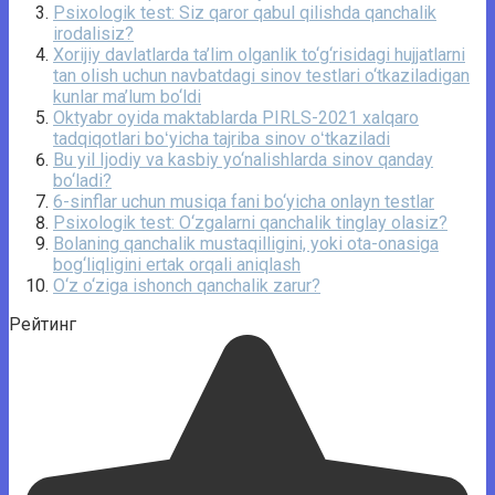
Psixologik test: Siz qaror qabul qilishda qanchalik
irodalisiz?
Xorijiy davlatlarda ta’lim olganlik to‘g‘risidagi hujjatlarni
tan olish uchun navbatdagi sinov testlari o‘tkaziladigan
kunlar ma’lum bo‘ldi
Oktyabr oyida maktablarda PIRLS-2021 xalqaro
tadqiqotlari boʻyicha tajriba sinov oʻtkaziladi
Bu yil Ijodiy va kasbiy yo‘nalishlarda sinov qanday
bo‘ladi?
6-sinflar uchun musiqa fani bo‘yicha onlayn testlar
Psixologik test: O‘zgalarni qanchalik tinglay olasiz?
Bolaning qanchalik mustaqilligini, yoki ota-onasiga
bog‘liqligini ertak orqali aniqlash
O‘z o‘ziga ishonch qanchalik zarur?
Рейтинг