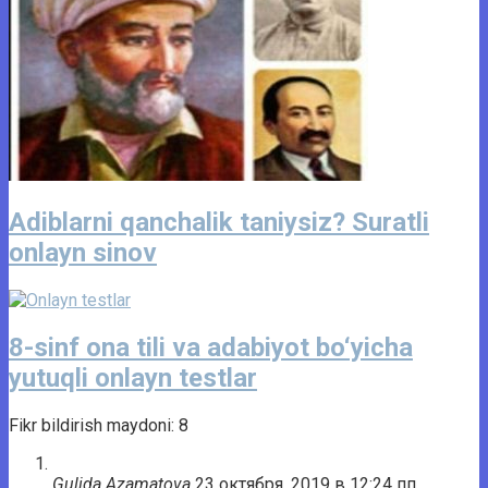
Adiblarni qanchalik taniysiz? Suratli
onlayn sinov
8-sinf ona tili va adabiyot bo‘yicha
yutuqli onlayn testlar
Fikr bildirish maydoni: 8
Gulida Azamatova
23 октября, 2019 в 12:24 пп