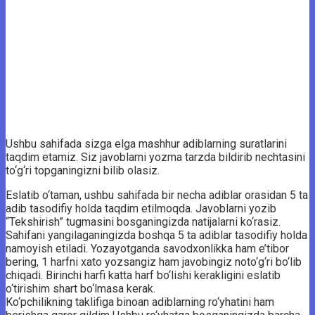
Ushbu sahifada sizga elga mashhur adiblarning suratlarini
taqdim etamiz. Siz javoblarni yozma tarzda bildirib nechtasini
to‘g‘ri topganingizni bilib olasiz.
Eslatib o‘taman, ushbu sahifada bir necha adiblar orasidan 5 ta
adib tasodifiy holda taqdim etilmoqda. Javoblarni yozib
“Tekshirish” tugmasini bosganingizda natijalarni ko‘rasiz.
Sahifani yangilaganingizda boshqa 5 ta adiblar tasodifiy holda
namoyish etiladi. Yozayotganda savodxonlikka ham e’tibor
bering, 1 harfni xato yozsangiz ham javobingiz noto‘g‘ri bo‘lib
chiqadi. Birinchi harfi katta harf bo‘lishi kerakligini eslatib
o‘tirishim shart bo‘lmasa kerak.
Ko‘pchilikning taklifiga binoan adiblarning ro‘yhatini ham