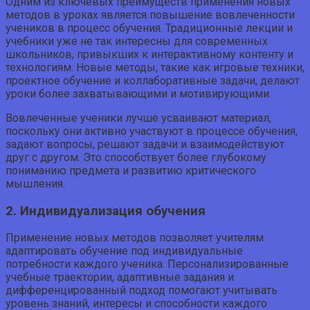
Одним из ключевых преимуществ применения новых
методов в уроках является повышение вовлеченности
учеников в процесс обучения. Традиционные лекции и
учебники уже не так интересны для современных
школьников, привыкших к интерактивному контенту и
технологиям. Новые методы, такие как игровые техники,
проектное обучение и коллаборативные задачи, делают
уроки более захватывающими и мотивирующими.
Вовлеченные ученики лучше усваивают материал,
поскольку они активно участвуют в процессе обучения,
задают вопросы, решают задачи и взаимодействуют
друг с другом. Это способствует более глубокому
пониманию предмета и развитию критического
мышления.
2. Индивидуализация обучения
Применение новых методов позволяет учителям
адаптировать обучение под индивидуальные
потребности каждого ученика. Персонализированные
учебные траектории, адаптивные задания и
дифференцированный подход помогают учитывать
уровень знаний, интересы и способности каждого