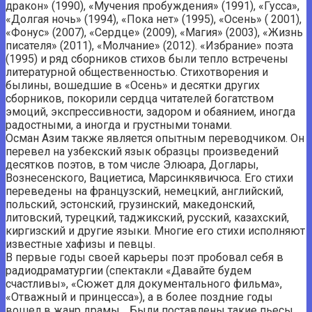
дракон» (1990), «Мучения пробуждения» (1991), «Гусса»,
«Долгая ночь» (1994), «Пока нет» (1995), «Осень» ( 2001),
«Фонус» (2007), «Сердце» (2009), «Магия» (2003), «Жизнь
писателя» (2011), «Молчание» (2012). «Избрание» поэта
(1995) и ряд сборников стихов были тепло встречены
литературной общественностью. Стихотворения и
былины, вошедшие в «Осень» и десятки других
сборников, покорили сердца читателей богатством
эмоций, экспрессивности, задором и обаянием, иногда
радостными, а иногда и грустными тонами.
Осман Азим также является опытным переводчиком. Он
перевел на узбекский язык образцы произведений
десятков поэтов, в том числе Элюара, Доглары,
Вознесенского, Вациетиса, Марсинкявичюса. Его стихи
переведены на французский, немецкий, английский,
польский, эстонский, грузинский, македонский,
литовский, турецкий, таджикский, русский, казахский,
киргизский и другие языки. Многие его стихи исполняют
известные хафизы и певцы.
В первые годы своей карьеры поэт пробовал себя в
радиодраматургии (спектакли «Давайте будем
счастливы», «Сюжет для документального фильма»,
«Отважный и принцесса»), а в более поздние годы
вошел в жанр драмы. . Были поставлены такие пьесы,