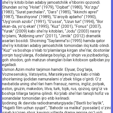
sheʼriy kitobi bilan adabiy jamoatchilik eʼtiborini qozondi.
Shundan soʻng “Holat” (1979), “Oqibat” (1980), “Koʻzgu”
(1983), “Surat parchalari”, “Dars” (1985), “Ikkinchi aprel”
(1987), “Baxshiyona” (1989), “Gʻaroyib ajdarho” (1990),
“Uygʻonish azobi” (1991), “Gʻussa”, “Uzun tun” (1994), “Bor
ekan-da, yoʻq ekan” (1995), “Kuz” (2001), “Fonus” (2007),
“Yurak” (2009) kabi sheʼriy kitoblari, “Jodu” (2003) nasriy
toʻplami, “Adibning umri” (2011), “Jimlik” (2012) dramatik
asarlari bosildi. Shoirning “Saylanma”si (1995) hamda qator
sheʼriy kitoblari adabiy jamoatchilik tomonidan iliq kutib olindi.
“Kuz” va boshqa oʻnlab toʻplamlariga kirgan sheʼrlar, dostonlar
yorqin tuygʻularga, ifodalarga boyligi, joʻshqin va jozibadorligi,
goh shodon, goh mahzun ohanglari bilan kitobxon qalbidan joy
egalladi.
Usmon Azim mohir tarjimon hamdir. Elyuar, Dogʻlarja,
Voznesenskiy, Vatsiyetis, Marsinkyavichyus kabi oʻnlab
shoirlarning ijodidan namunalarni oʻzbek tiliga oʻgirdi. Oʻz
navbatida uning sheʼrlari ham fransuz, nemis, ingliz, polyak,
eston, gruzin, makedon, litva, turk, tojik, rus, qozoq, qirgʻiz va
boshqa tillarga tarjima qilindi. Koʻplab sheʼrlari taniqli hofiz va
xonandalar tomonidan ijro etib kelinadi.
Ijodining ilk davrida radiodramaturgiyada (“Baxtli boʻlaylik”,
“Hujjatli film uchun syujet”, “Bahodir va malika” pyesalari) oʻzini
sinab koʻrgan shoir, keyingi yillarda drama janriga qoʻl urdi.