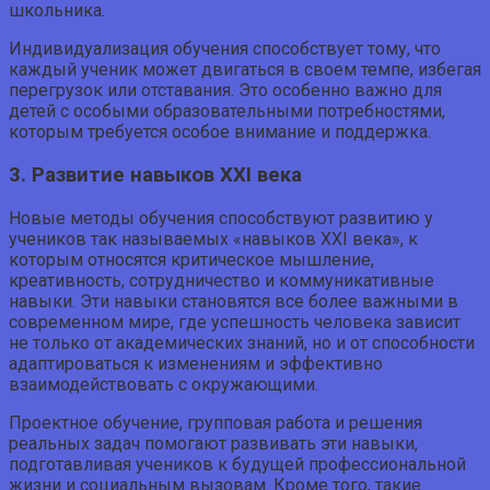
школьника.
Индивидуализация обучения способствует тому, что
каждый ученик может двигаться в своем темпе, избегая
перегрузок или отставания. Это особенно важно для
детей с особыми образовательными потребностями,
которым требуется особое внимание и поддержка.
3. Развитие навыков XXI века
Новые методы обучения способствуют развитию у
учеников так называемых «навыков XXI века», к
которым относятся критическое мышление,
креативность, сотрудничество и коммуникативные
навыки. Эти навыки становятся все более важными в
современном мире, где успешность человека зависит
не только от академических знаний, но и от способности
адаптироваться к изменениям и эффективно
взаимодействовать с окружающими.
Проектное обучение, групповая работа и решения
реальных задач помогают развивать эти навыки,
подготавливая учеников к будущей профессиональной
жизни и социальным вызовам. Кроме того, такие