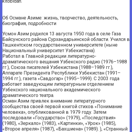
kitobidan.
Об Османе Азиме: жизнь, творчество, деятельность,
биография, подробности
Усмон Азим родился 13 августа 1950 года в селе Газа
Байсунского района Сурхандарьинской области. Учился в
Ташкентском государственном университете (ныне
Национальный университет Узбекистана).
Работал в Главной редакции литературно-
драматического вещания Узбекского радио (1976–1988
гг.), Союза писателей Узбекистана (1988–1989 гг.),
Аппарате Президента Республики Узбекистан (1991–
1994 гг.), газета «Савдогар» (1995–1999). С 2003 года
работает заведующим литературным отделением
Узбекского национального академического
драматического театра.
Осман Азим привлек внимание литературного
сообщества своей первой книгой стихов «Понимание
человека», опубликованной в 1979 году. Затем
последовали «Государство» (1979), «Последствия»
(1980), «Зеркало» (1983), «Картинки», «Урок» (1985),
«Второе апреля» (1987), «Бахшиена» (1989). ), «Странный