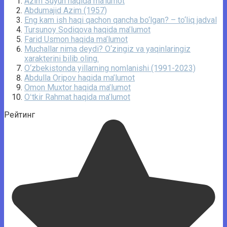
Azim Suyun haqida ma’lumot
Abdumajid Azim (1957)
Eng kam ish haqi qachon qancha bo‘lgan? – to‘liq jadval
Tursunoy Sodiqova haqida ma’lumot
Farid Usmon haqida ma’lumot
Muchallar nima deydi? O‘zingiz va yaqinlaringiz
xarakterini bilib oling.
O‘zbekistonda yillarning nomlanishi (1991-2023)
Abdulla Oripov haqida ma’lumot
Omon Muxtor haqida ma’lumot
Oʻtkir Rahmat haqida ma’lumot
Рейтинг