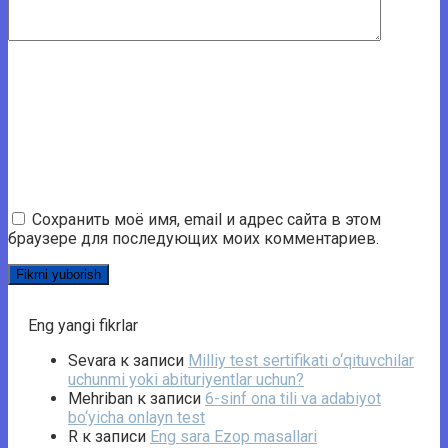
Сохранить моё имя, email и адрес сайта в этом
браузере для последующих моих комментариев.
Eng yangi fikrlar
Sevara
к записи
Milliy test sertifikati o‘qituvchilar
uchunmi yoki abituriyentlar uchun?
Mehriban
к записи
6-sinf ona tili va adabiyot
bo‘yicha onlayn test
R
к записи
Eng sara Ezop masallari