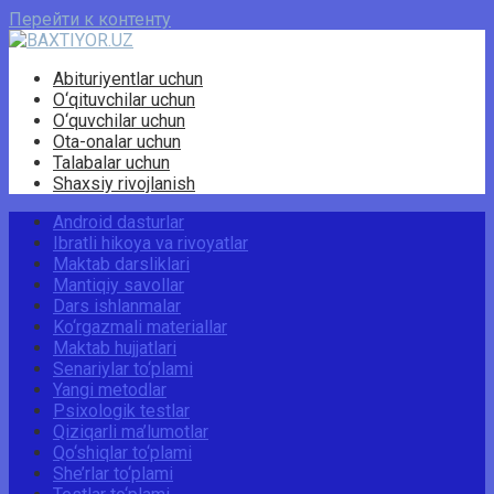
Перейти к контенту
Abituriyentlar uchun
O‘qituvchilar uchun
O‘quvchilar uchun
Ota-onalar uchun
Talabalar uchun
Shaxsiy rivojlanish
Android dasturlar
Ibratli hikoya va rivoyatlar
Maktab darsliklari
Mantiqiy savollar
Dars ishlanmalar
Ko‘rgazmali materiallar
Maktab hujjatlari
Senariylar to‘plami
Yangi metodlar
Psixologik testlar
Qiziqarli ma’lumotlar
Qo‘shiqlar to‘plami
She’rlar to‘plami