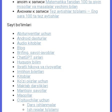
anoim
к записи
Matematika fanidan 100 ta qiyin
misollar va masalalar yechimi bilan
Аноним
к записи
Tez aytishlar to‘plami — Eng
sara 100 ta tez aytishlar
Sayt bo’limlari
Abituriyentlar uchun
Android dasturlar
Audio kitoblar
Blog
Brifing, savol-javoblar
ChatGPT sirlari
Huquqiy bilim
Ibratli hikoya va rivoyatlar
Imtihon biletlari
Kitoblar
Ko‘zi ojizlar uchun
Maktab darsliklari
Mantiqiy savollar
Maqollar
O‘qituvchilar uchun
Dars ishlanmalar
Ish rejalar to‘plami