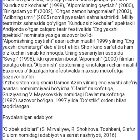
“Kunduzsiz kechalar” (1998), “Alpomishning qaytishi” (2000),
“Bir qadam yoʻl” (2002), “Oʻtgan zamon hangomalari” (2003),
“Adibning umri” (2005) nomli pyesalari sahnalashtirildi. Milliy
teatrimiz sahnasida qoʻyilgan “Kunduzsiz kechalar” spektakli
Andijonda oʻtgan xalqaro teatr festivalida “Eng yaxshi
spektakl” nominatsiyasiga sazovor boʻldi.
“Alpomishning qaytishi” asari uchun muallif 1999 yilning “Eng
yaxshi dramaturgi” deb eʼtirof etildi. Shoir kino sanʼatida ham
oʻz kuchini sinab koʻrmoqda. Uning ssenariylari asosida
“Sevgi” (1998), ikki qismdan iborat “Alpomish” (2000) filmlari
suratga olindi. “Alpomish” dostonining kinotalqini uchun muallif
Buxoroda oʻtkazilgan kinofestivalda maxsus mukofotga
sazovor boʻldi.
Oʻzbekiston xalq shoiri Usmon Azim yilning eng yaxshi sheʼriy
asarlari nominatsiyasi boʻyicha “Ofarin” mukofotiga,
Gruziyaning V. Mayakovskiy nomidagi Davlat mukofotiga
(1982) sazovor boʻlgan. 1997 yilda “Doʻstlik” ordeni bilan
taqdirlangan.
Foydalanilgan adabiyot
“Oʻzbek adiblari” (S. Mirvaliyev, R. Shokirova. Toshkent, Gʻafur
Gʻulom nomidagi adabiyot va sanʼat nashriyoti, 2016)