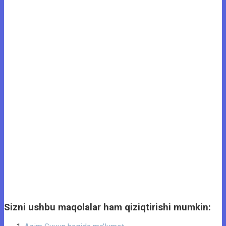
Sizni ushbu maqolalar ham qiziqtirishi mumkin: