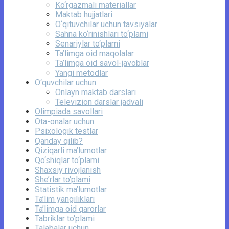
Ko‘rgazmali materiallar
Maktab hujjatlari
O‘qituvchilar uchun tavsiyalar
Sahna ko‘rinishlari to‘plami
Senariylar to‘plami
Ta’limga oid maqolalar
Ta’limga oid savol-javoblar
Yangi metodlar
O‘quvchilar uchun
Onlayn maktab darslari
Televizion darslar jadvali
Olimpiada savollari
Ota-onalar uchun
Psixologik testlar
Qanday qilib?
Qiziqarli ma’lumotlar
Qo‘shiqlar to‘plami
Shaxsiy rivojlanish
She’rlar to‘plami
Statistik ma’lumotlar
Ta’lim yangiliklari
Ta’limga oid qarorlar
Tabriklar to'plami
Talabalar uchun