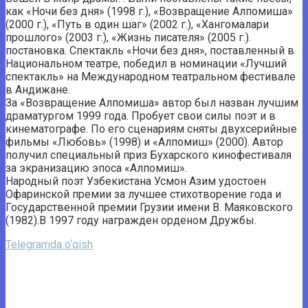
как «Ночи без дня» (1998 г.), «Возвращение Алпомиша»
(2000 г.), «Путь в один шаг» (2002 г.), «Хангомалари
прошлого» (2003 г.), «Жизнь писателя» (2005 г.).
постановка. Спектакль «Ночи без дня», поставленный в
Национальном театре, победил в номинации «Лучший
спектакль» на Международном театральном фестивале
в Андижане.
За «Возвращение Алпомиша» автор был назван лучшим
драматургом 1999 года. Пробует свои силы поэт и в
кинематографе. По его сценариям сняты двухсерийные
фильмы «Любовь» (1998) и «Алпомиш» (2000). Автор
получил специальный приз Бухарского кинофестиваля
за экранизацию эпоса «Алпомиш».
Народный поэт Узбекистана Усмон Азим удостоен
Офаринской премии за лучшее стихотворение года и
Государственной премии Грузии имени В. Маяковского
(1982).В 1997 году награжден орденом Дружбы.
Telegramda o‘qish