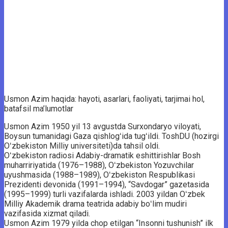
Usmon Azim haqida: hayoti, asarlari, faoliyati, tarjimai hol,
batafsil ma’lumotlar
Usmon Azim 1950 yil 13 avgustda Surxondaryo viloyati,
Boysun tumanidagi Gaza qishlogʻida tugʻildi. ToshDU (hozirgi
Oʻzbekiston Milliy universiteti)da tahsil oldi.
Oʻzbekiston radiosi Adabiy-dramatik eshittirishlar Bosh
muharririyatida (1976–1988), Oʻzbekiston Yozuvchilar
uyushmasida (1988–1989), Oʻzbekiston Respublikasi
Prezidenti devonida (1991–1994), “Savdogar” gazetasida
(1995–1999) turli vazifalarda ishladi. 2003 yildan Oʻzbek
Milliy Akademik drama teatrida adabiy boʻlim mudiri
vazifasida xizmat qiladi.
Usmon Azim 1979 yilda chop etilgan “Insonni tushunish” ilk