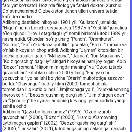
faoliyat koʻrsatdi. Hozirda filologiya fanlari doktori Xurshid
Doʻstmuhammad Oʻzbekiston Jahon tillari universitetida
kafedra mudiri.
Adibning dastlabki hikoyasi 1981 yili “Guliston” jurnalida,
“Nigoh” nomli birinchi qissasi esa 1987 yili “Yoshlik” jurnalida
eʼlon qilindi. “Hovli etagidagi uy” nomli birinchi kitobi 1989 yili
nashr etildi. Shundan soʻng uning “Panoh”, “Oromkursi”,
“Soʻroq”, “Sof oʻzbekcha qotillik” qissalari, “Bozor” romani va
oʻnlab hikoyalari chop etildi. Adibning “Jajman” kitobidan bir
necha qissalari qatori “Mahzuna”, “Jajman”, “Ibn Mugʻanniy”,
“Koʻz qorachigʻidagi uy” singari hikoyalar ham joy olgan. Adib
“Bozor” romani, “Hijronim mingdir mening” va “Ozod iztirob
quvonchlari” kitoblari uchun 2000 yilning “Eng yaxshi
yozuvchisi” yoʻnalishi boʻyicha “Ofarin” mukofotiga sazovor
boʻldi. “Chayongul” badiiy filmi (2000) tomoshabinlar
tomonidan iliq kutib olindi. “Jimjitxonaga yoʻl”, “Nusxakashning
merosxoʻri”, “Beozor qushning qargʻishi”, “Jim oʻtirgan odam”
va “Qichqiriq” hikoyalari adibning keyinggi yillar ijodida yangi
sahifa ochdi.
Adibning “Qazo boʻlgan namoz” (1996), “Ozod iztirob
quvonchlari” (2000), “Bozor” (2000), “Hamid Aʼlamovning
aytolmagan gaplari” (2002), “Beozor qushning qargʻishi”
(2005), “Qissalar” (2011), kitoblariga uning qalamiga mansub