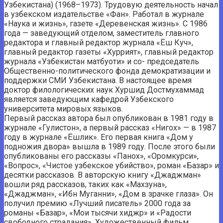
Узбекистана) (1968–1973). Трудовую деятельность начал
в узбекском издательстве «Фан». Работал в журнале
«Наука и жизнь», газете «Деревенская жизнь». С 1986
года — заведующий отделом, заместитель главного
редактора и главный редактор журнала «Ёш Куч»,
главный редактор газеты «Хуррият», главный редактор
журнала «Узбекистан матбуоти» и со- председатель
Общественно-политического фонда демократизации и
поддержки СМИ Узбекистана. В настоящее время
доктор филологических наук Хуршид Достмухаммад
является заведующим кафедрой Узбекского
университета мировых языков.
Первый рассказ автора был опубликован в 1981 году в
журнале «Гулистон», а первый рассказ «Нигох» — в 1987
году в журнале «Ёшлик». Его первая книга «Дом у
подножия двора» вышла в 1989 году. После этого были
опубликованы его рассказы «Панох», «Оромкурси»,
«Вопрос», «Чистое узбекское убийство», роман «Базар» и
десятки рассказов. В авторскую книгу «Джаджман»
вошли ряд рассказов, таких как «Махзуна»,
«Джаджман», «Ибн Муганни», «Дом в зрачке глаза». Он
получил премию «Лучший писатель» 2000 года за
романы «Базар», «Мои тысячи хиджр» и «Радости
свободного страдания». Художественный фильм