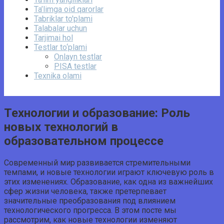
Ta’limga oid qarorlar
Tabriklar to'plami
Talabalar uchun
Tarjimai hol
Testlar to‘plami
Onlayn testlar
PISA testlar
Texnika olami
Технологии и образование: Роль
новых технологий в
образовательном процессе
Современный мир развивается стремительными
темпами, и новые технологии играют ключевую роль в
этих изменениях. Образование, как одна из важнейших
сфер жизни человека, также претерпевает
значительные преобразования под влиянием
технологического прогресса. В этом посте мы
рассмотрим, как новые технологии изменяют