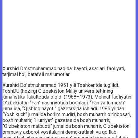
Xurshid Doʻstmuhammad haqida: hayoti, asarlari, faoliyati,
tarjimai hol, batafsil ma’lumotlar
Xurshid Doʻstmuhammad 1951 yili Toshkentda tugʻildi.
ToshDU (hozirgi Oʻzbekiston Milliy universiteti)ning
jurnalistika fakultetida oʻqidi (1968–1973). Mehnat faoliyatini
Oʻzbekiston “Fan” nashriyotida boshladi. “Fan va turmush”
jurnalida, “Qishloq hayoti” gazetasida ishladi. 1986 yildan
“Yosh kuch” jurnalida boʻlim mudiri, bosh muharrir oʻrinbosari,
bosh muharrir, “Hurriyat” gazetasida bosh muharrir,
“Oʻzbekiston matbuoti” jurnalida bosh muharrir, Oʻzbekiston
ommaviy axborot vositalarini demokratlash va qoʻllab-
quvvatlash ijtimoiy-siyosiy jamgʻarmasida hamrais sifatida