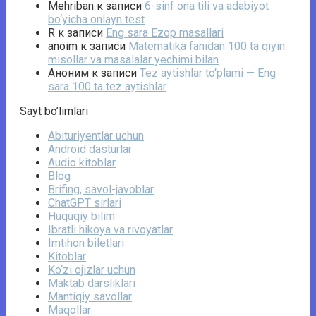
Mehriban
к записи
6-sinf ona tili va adabiyot
bo‘yicha onlayn test
R
к записи
Eng sara Ezop masallari
anoim
к записи
Matematika fanidan 100 ta qiyin
misollar va masalalar yechimi bilan
Аноним
к записи
Tez aytishlar to‘plami — Eng
sara 100 ta tez aytishlar
Sayt bo’limlari
Abituriyentlar uchun
Android dasturlar
Audio kitoblar
Blog
Brifing, savol-javoblar
ChatGPT sirlari
Huquqiy bilim
Ibratli hikoya va rivoyatlar
Imtihon biletlari
Kitoblar
Ko‘zi ojizlar uchun
Maktab darsliklari
Mantiqiy savollar
Maqollar