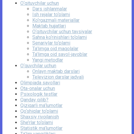
O‘qituvchilar uchun
Dars ishlanmalar
Ish rejalar to‘plami
Ko‘rgazmali materiallar
Maktab hujjatlari
O‘qituvchilar uchun tavsiyalar
Sahna ko‘rinishlari to‘plami
Senariylar to‘plami
Ta’limga oid maqolalar
Ta’limga oid savol-javoblar
Yangi metodlar
O‘quvchilar uchun
Onlayn maktab darslari
Televizion darslar jadvali
Olimpiada savollari
Ota-onalar uchun
Psixologik testlar
Qanday qilib?
Qiziqarli ma’lumotlar
Qo‘shiqlar to‘plami
Shaxsiy rivojlanish
She’rlar to‘plami
Statistik ma’lumotlar
Ta’lim yangiliklari