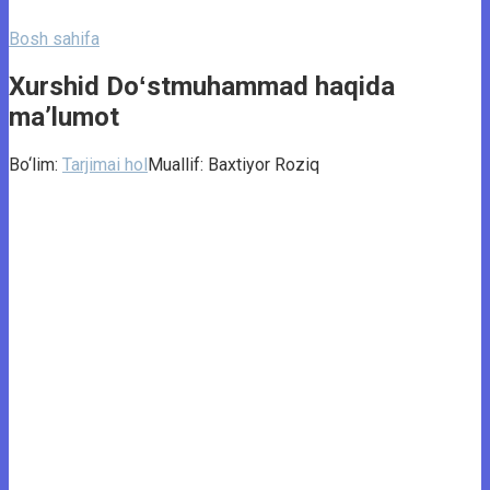
Bosh sahifa
Xurshid Doʻstmuhammad haqida
ma’lumot
Bo‘lim:
Tarjimai hol
Muallif:
Baxtiyor Roziq