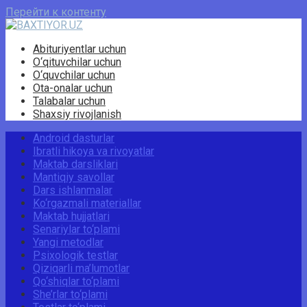
Перейти к контенту
Abituriyentlar uchun
O‘qituvchilar uchun
O‘quvchilar uchun
Ota-onalar uchun
Talabalar uchun
Shaxsiy rivojlanish
Android dasturlar
Ibratli hikoya va rivoyatlar
Maktab darsliklari
Mantiqiy savollar
Dars ishlanmalar
Ko‘rgazmali materiallar
Maktab hujjatlari
Senariylar to‘plami
Yangi metodlar
Psixologik testlar
Qiziqarli ma’lumotlar
Qo‘shiqlar to‘plami
She’rlar to‘plami