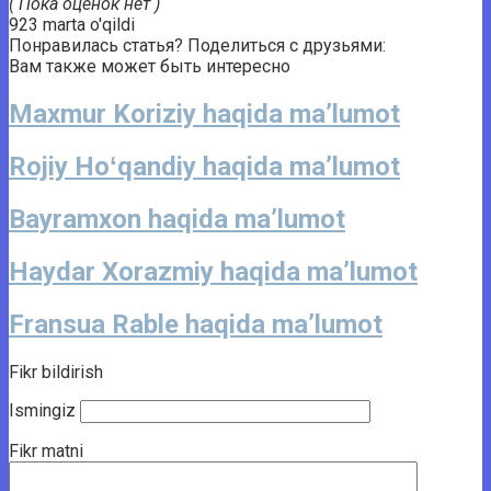
( Пока оценок нет )
923 marta o'qildi
Понравилась статья? Поделиться с друзьями:
Вам также может быть интересно
Maxmur Koriziy haqida ma’lumot
Rojiy Hoʻqandiy haqida ma’lumot
Bayramxon haqida ma’lumot
Haydar Xorazmiy haqida ma’lumot
Fransua Rable haqida ma’lumot
Fikr bildirish
Ismingiz
Fikr matni