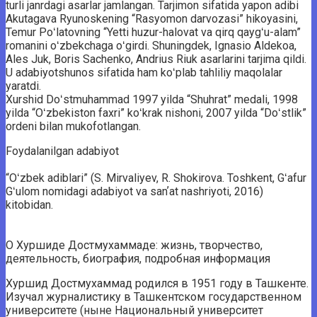
turli janrdagi asarlar jamlangan. Tarjimon sifatida yapon adibi
Akutagava Ryunoskening “Rasyomon darvozasi” hikoyasini,
Temur Poʻlatovning “Yetti huzur-halovat va qirq qaygʻu-alam”
romanini oʻzbekchaga oʻgirdi. Shuningdek, Ignasio Aldekoa,
Ales Juk, Boris Sachenko, Andrius Riuk asarlarini tarjima qildi.
U adabiyotshunos sifatida ham koʻplab tahliliy maqolalar
yaratdi.
Xurshid Doʻstmuhammad 1997 yilda “Shuhrat” medali, 1998
yilda “Oʻzbekiston faxri” koʻkrak nishoni, 2007 yilda “Doʻstlik”
ordeni bilan mukofotlangan.
Foydalanilgan adabiyot
“Oʻzbek adiblari” (S. Mirvaliyev, R. Shokirova. Toshkent, Gʻafur
Gʻulom nomidagi adabiyot va sanʼat nashriyoti, 2016)
kitobidan.
О Хуршиде Достмухаммаде: жизнь, творчество,
деятельность, биография, подробная информация
Хуршид Достмухаммад родился в 1951 году в Ташкенте.
Изучал журналистику в Ташкентском государственном
университете (ныне Национальный университет