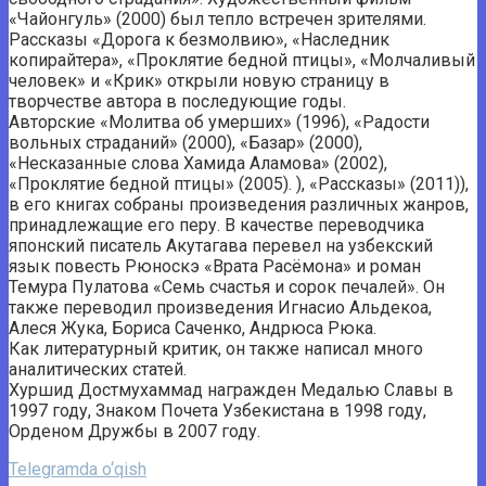
«Чайонгуль» (2000) был тепло встречен зрителями.
Рассказы «Дорога к безмолвию», «Наследник
копирайтера», «Проклятие бедной птицы», «Молчаливый
человек» и «Крик» открыли новую страницу в
творчестве автора в последующие годы.
Авторские «Молитва об умерших» (1996), «Радости
вольных страданий» (2000), «Базар» (2000),
«Несказанные слова Хамида Аламова» (2002),
«Проклятие бедной птицы» (2005). ), «Рассказы» (2011)),
в его книгах собраны произведения различных жанров,
принадлежащие его перу. В качестве переводчика
японский писатель Акутагава перевел на узбекский
язык повесть Рюноскэ «Врата Расёмона» и роман
Темура Пулатова «Семь счастья и сорок печалей». Он
также переводил произведения Игнасио Альдекоа,
Алеся Жука, Бориса Саченко, Андрюса Рюка.
Как литературный критик, он также написал много
аналитических статей.
Хуршид Достмухаммад награжден Медалью Славы в
1997 году, Знаком Почета Узбекистана в 1998 году,
Орденом Дружбы в 2007 году.
Telegramda o‘qish