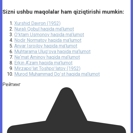
Sizni ushbu maqolalar ham qiziqtirishi mumkin:
Xurshid Davron (1952)
Nurali Qobul haqida ma’lumot
Oʻktam Usmonov haqida ma’lumot
Nodir Normatov haqida ma’lumot
Anvar Isroilov haqida ma’lumot
Muhtarama Ulugʻova haqida ma’lumot
Neʼmat Aminov haqida ma’lumot
Erkin Aʼzam haqida ma’lumot
Mirzapoʻlat Toshpoʻlatov (1952)
Murod Muhammad Doʻst haqida ma’lumot
Рейтинг