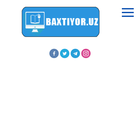
Перейти
к
контенту