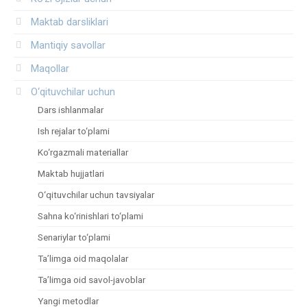
Maktab darsliklari
Mantiqiy savollar
Maqollar
O‘qituvchilar uchun
Dars ishlanmalar
Ish rejalar to‘plami
Ko‘rgazmali materiallar
Maktab hujjatlari
O‘qituvchilar uchun tavsiyalar
Sahna ko‘rinishlari to‘plami
Senariylar to‘plami
Ta’limga oid maqolalar
Ta’limga oid savol-javoblar
Yangi metodlar