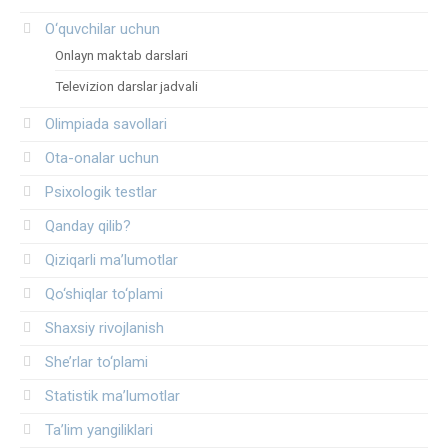
O‘quvchilar uchun
Onlayn maktab darslari
Televizion darslar jadvali
Olimpiada savollari
Ota-onalar uchun
Psixologik testlar
Qanday qilib?
Qiziqarli ma’lumotlar
Qo‘shiqlar to‘plami
Shaxsiy rivojlanish
She’rlar to‘plami
Statistik ma’lumotlar
Ta’lim yangiliklari