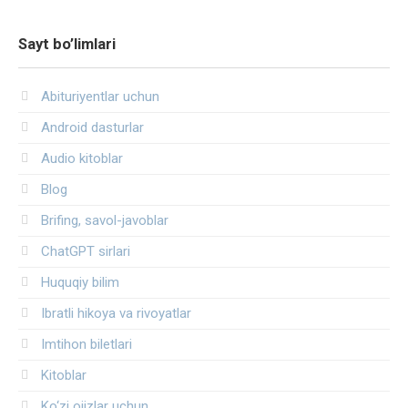
Sayt bo’limlari
Abituriyentlar uchun
Android dasturlar
Audio kitoblar
Blog
Brifing, savol-javoblar
ChatGPT sirlari
Huquqiy bilim
Ibratli hikoya va rivoyatlar
Imtihon biletlari
Kitoblar
Ko‘zi ojizlar uchun