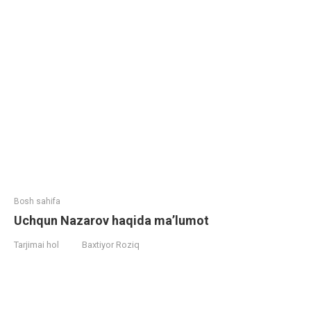
Bosh sahifa
Uchqun Nazarov haqida ma’lumot
Tarjimai hol
Baxtiyor Roziq