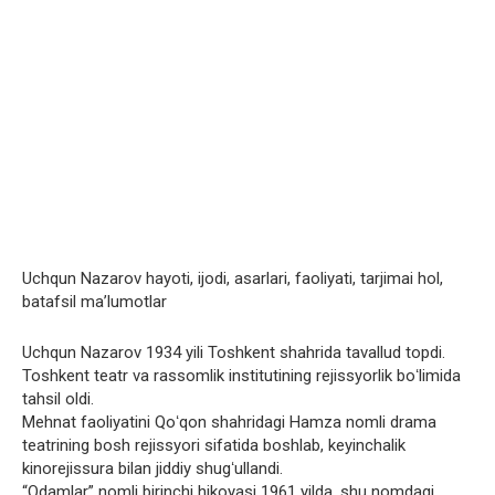
Uchqun Nazarov hayoti, ijodi, asarlari, faoliyati, tarjimai hol,
batafsil ma’lumotlar
Uchqun Nazarov 1934 yili Toshkent shahrida tavallud topdi.
Toshkent teatr va rassomlik institutining rejissyorlik boʻlimida
tahsil oldi.
Mehnat faoliyatini Qoʻqon shahridagi Hamza nomli drama
teatrining bosh rejissyori sifatida boshlab, keyinchalik
kinorejissura bilan jiddiy shugʻullandi.
“Odamlar” nomli birinchi hikoyasi 1961 yilda, shu nomdagi