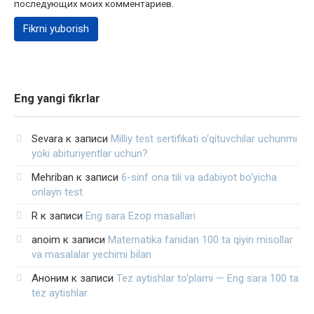
последующих моих комментариев.
Eng yangi fikrlar
Sevara
к записи
Milliy test sertifikati o‘qituvchilar uchunmi
yoki abituriyentlar uchun?
Mehriban
к записи
6-sinf ona tili va adabiyot bo‘yicha
onlayn test
R
к записи
Eng sara Ezop masallari
anoim
к записи
Matematika fanidan 100 ta qiyin misollar
va masalalar yechimi bilan
Аноним
к записи
Tez aytishlar to‘plami — Eng sara 100 ta
tez aytishlar