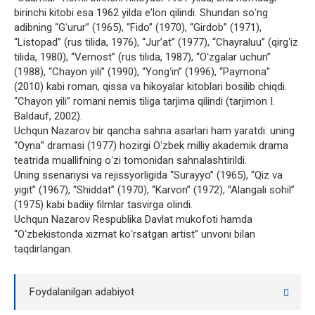
birinchi kitobi esa 1962 yilda eʼlon qilindi. Shundan soʻng
adibning “Gʻurur” (1965), “Fido” (1970), “Girdob” (1971),
“Listopad” (rus tilida, 1976), “Jurʼat” (1977), “Chayraluu” (qirgʻiz
tilida, 1980), “Vernost” (rus tilida, 1987), “Oʻzgalar uchun”
(1988), “Chayon yili” (1990), “Yongʻin” (1996), “Paymona”
(2010) kabi roman, qissa va hikoyalar kitoblari bosilib chiqdi.
“Chayon yili” romani nemis tiliga tarjima qilindi (tarjimon I.
Baldauf, 2002).
Uchqun Nazarov bir qancha sahna asarlari ham yaratdi: uning
“Oyna” dramasi (1977) hozirgi Oʻzbek milliy akademik drama
teatrida muallifning oʻzi tomonidan sahnalashtirildi.
Uning ssenariysi va rejissyorligida “Surayyo” (1965), “Qiz va
yigit” (1967), “Shiddat” (1970), “Karvon” (1972), “Alangali sohil”
(1975) kabi badiiy filmlar tasvirga olindi.
Uchqun Nazarov Respublika Davlat mukofoti hamda
“Oʻzbekistonda xizmat koʻrsatgan artist” unvoni bilan
taqdirlangan.
Foydalanilgan adabiyot